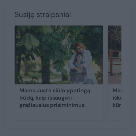
Susiję straipsniai
Mama Justė siūlo ypatingą
Mama Dan
būdą, kaip išsaugoti
iškeitė į
gražiausius prisiminimus
kūrimą 