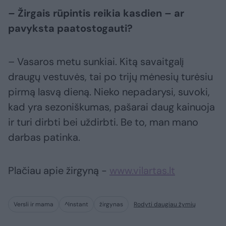
– Žirgais rūpintis reikia kasdien – ar
pavyksta paatostogauti?
– Vasaros metu sunkiai. Kitą savaitgalį
draugų vestuvės, tai po trijų mėnesių turėsiu
pirmą lasvą dieną. Nieko nepadarysi, suvoki,
kad yra sezoniškumas, pašarai daug kainuoja
ir turi dirbti bei uždirbti. Be to, man mano
darbas patinka.
Plačiau apie žirgyną -
www.vilartas.lt
Versli ir mama
^Instant
žirgynas
Rodyti daugiau žymių