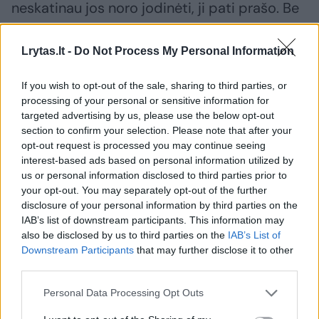
neskatinau jos noro jodinėti, ji pati prašo. Be
to, ji supranta, ką reiškia rūpintis žirgu.
Lrytas.lt -
Do Not Process My Personal Information
Juokiuosi, kad jei kitos dukros skolinasi
If you wish to opt-out of the sale, sharing to third parties, or
mamų kosmetika, ji skolinasi mano žirgų
processing of your personal or sensitive information for
targeted advertising by us, please use the below opt-out
kosmetiką – lakuoja kanopas, purškia
section to confirm your selection. Please note that after your
kondicionieriumi uodegas. Mums žirgai yra ne
opt-out request is processed you may continue seeing
darbas, bet mūsų augintiniai, kuriuos labai
interest-based ads based on personal information utilized by
us or personal information disclosed to third parties prior to
mylime.
your opt-out. You may separately opt-out of the further
disclosure of your personal information by third parties on the
IAB’s list of downstream participants. This information may
– O kaip sekėsi suderinti savo verslą, kurio
also be disclosed by us to third parties on the
IAB’s List of
niekad negali apleisti ir motinystę?
Downstream Participants
that may further disclose it to other
third parties.
Personal Data Processing Opt Outs
– Nuo žirgų nebuvau nutolsi, šiek tiek