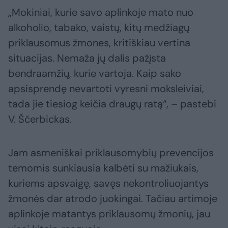
„Mokiniai, kurie savo aplinkoje mato nuo
alkoholio, tabako, vaistų, kitų medžiagų
priklausomus žmones, kritiškiau vertina
situacijas. Nemaža jų dalis pažįsta
bendraamžių, kurie vartoja. Kaip sako
apsisprendę nevartoti vyresni moksleiviai,
tada jie tiesiog keičia draugų ratą“, – pastebi
V. Ščerbickas.
Jam asmeniškai priklausomybių prevencijos
temomis sunkiausia kalbėti su mažiukais,
kuriems apsvaigę, savęs nekontroliuojantys
žmonės dar atrodo juokingai. Tačiau artimoje
aplinkoje matantys priklausomų žmonių, jau