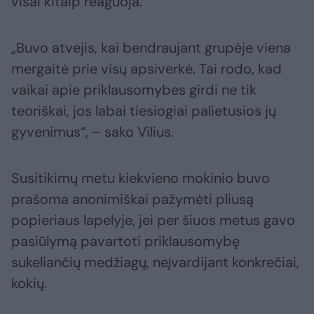
visai kitaip reaguoja.
„Buvo atvejis, kai bendraujant grupėje viena
mergaitė prie visų apsiverkė. Tai rodo, kad
vaikai apie priklausomybes girdi ne tik
teoriškai, jos labai tiesiogiai palietusios jų
gyvenimus“, – sako Vilius.
Susitikimų metu kiekvieno mokinio buvo
prašoma anonimiškai pažymėti pliusą
popieriaus lapelyje, jei per šiuos metus gavo
pasiūlymą pavartoti priklausomybę
sukeliančių medžiagų, neįvardijant konkrečiai,
kokių.