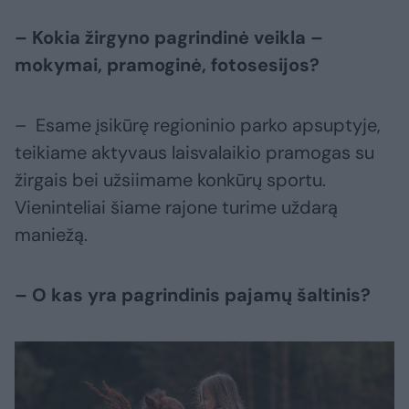
– Kokia žirgyno pagrindinė veikla –
mokymai, pramoginė, fotosesijos?
– Esame įsikūrę regioninio parko apsuptyje,
teikiame aktyvaus laisvalaikio pramogas su
žirgais bei užsiimame konkūrų sportu.
Vieninteliai šiame rajone turime uždarą
maniežą.
– O kas yra pagrindinis pajamų šaltinis?