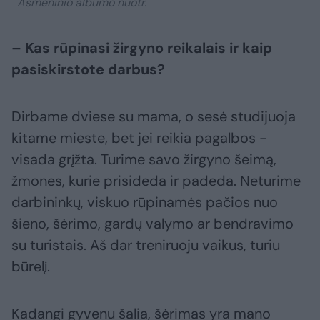
Asmeninio albumo nuotr.
– Kas rūpinasi žirgyno reikalais ir kaip
pasiskirstote darbus?
Dirbame dviese su mama, o sesė studijuoja
kitame mieste, bet jei reikia pagalbos -
visada grįžta. Turime savo žirgyno šeimą,
žmones, kurie prisideda ir padeda. Neturime
darbininkų, viskuo rūpinamės pačios nuo
šieno, šėrimo, gardų valymo ar bendravimo
su turistais. Aš dar treniruoju vaikus, turiu
būrelį.
Kadangi gyvenu šalia, šėrimas yra mano