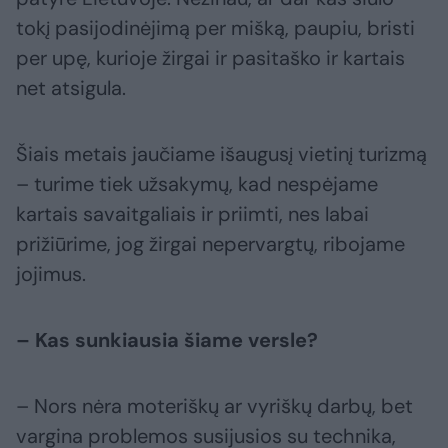
tokį pasijodinėjimą per mišką, paupiu, bristi
per upę, kurioje žirgai ir pasitaško ir kartais
net atsigula.
Šiais metais jaučiame išaugusį vietinį turizmą
– turime tiek užsakymų, kad nespėjame
kartais savaitgaliais ir priimti, nes labai
prižiūrime, jog žirgai nepervargtų, ribojame
jojimus.
– Kas sunkiausia šiame versle?
– Nors nėra moteriškų ar vyriškų darbų, bet
vargina problemos susijusios su technika,