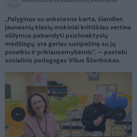
Aistė Kudzytė, priklausomybių konsultantė
„Palyginus su ankstesne karta, šiandien
jaunesnių klasių mokiniai kritiškiau vertina
siūlymus pabandyti psichoaktyvių
medžiagų, yra geriau susipažinę su jų
poveikiu ir priklausomybėmis“, – pastebi
socialinis pedagogas Vilius Ščerbickas.