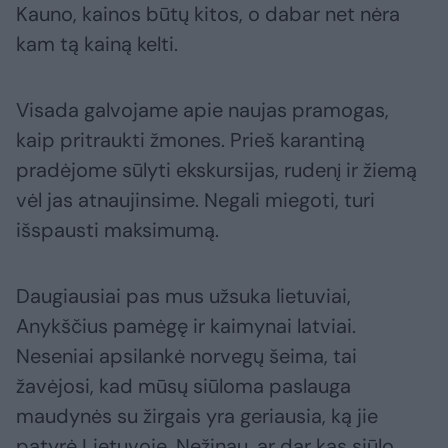
Kauno, kainos būtų kitos, o dabar net nėra
kam tą kainą kelti.
Visada galvojame apie naujas pramogas,
kaip pritraukti žmones. Prieš karantiną
pradėjome sūlyti ekskursijas, rudenį ir žiemą
vėl jas atnaujinsime. Negali miegoti, turi
išspausti maksimumą.
Daugiausiai pas mus užsuka lietuviai,
Anykščius pamėgę ir kaimynai latviai.
Neseniai apsilankė norvegų šeima, tai
žavėjosi, kad mūsų siūloma paslauga
maudynės su žirgais yra geriausia, ką jie
patyrė Lietuvoje. Nežinau, ar dar kas siūlo