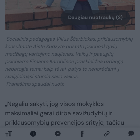
Daugiau nuotraukų (2)
Socialinis pedagogas Vilius Ščerbickas, priklausomybių
konsultantė Aistė Kudzytė pristato psichoaktyvių
medžiagų vartojimo naujienas. Vaikų ir paauglių
psichiatrė Eimantė Karoblienė praskleidžia uždangą
nepatogia tema: kaip tėvai, patys to nenorėdami, į
svaiginimąsi stumia savo vaikus.
Pranešimo spaudai nuotr.
„Negaliu sakyti, jog visos mokyklos
maksimaliai gerai dirba savižudybių ir
priklausomybių prevencijos srityje, tačiau
pastangos duoda vaisių. Gaila tik, kad neretai