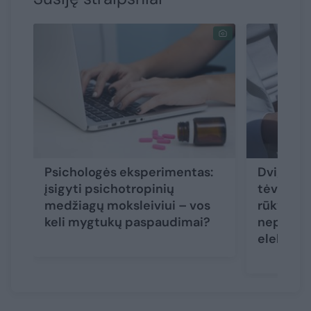
Psichologės eksperimentas:
Dvigubi 
įsigyti psichotropinių
tėvai aiš
medžiagų moksleiviui – vos
rūkymo ž
keli mygtukų paspaudimai?
nepaleid
elektron