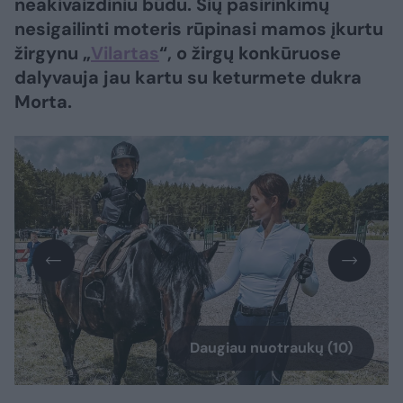
neakivaizdiniu būdu. Šių pasirinkimų
nesigailinti moteris rūpinasi mamos įkurtu
žirgynu „
Vilartas
“, o žirgų konkūruose
dalyvauja jau kartu su keturmete dukra
Morta.
Daugiau nuotraukų (10)