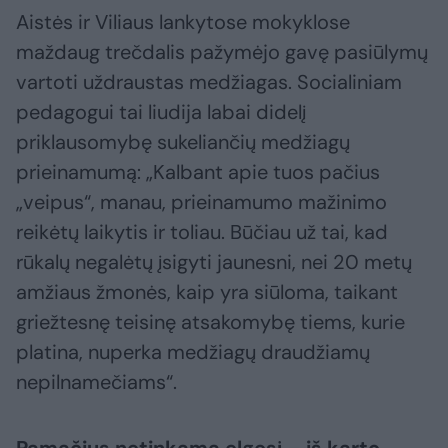
Aistės ir Viliaus lankytose mokyklose
maždaug trečdalis pažymėjo gavę pasiūlymų
vartoti uždraustas medžiagas. Socialiniam
pedagogui tai liudija labai didelį
priklausomybę sukeliančių medžiagų
prieinamumą: „Kalbant apie tuos pačius
„veipus“, manau, prieinamumo mažinimo
reikėtų laikytis ir toliau. Būčiau už tai, kad
rūkalų negalėtų įsigyti jaunesni, nei 20 metų
amžiaus žmonės, kaip yra siūloma, taikant
griežtesnę teisinę atsakomybę tiems, kurie
platina, nuperka medžiagų draudžiamų
nepilnamečiams“.