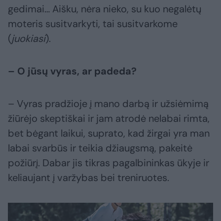
gedimai… Aišku, nėra nieko, su kuo negalėtų
moteris susitvarkyti, tai susitvarkome
(
juokiasi
).
– O jūsų vyras, ar padeda?
– Vyras pradžioje į mano darbą ir užsiėmimą
žiūrėjo skeptiškai ir jam atrodė nelabai rimta,
bet bėgant laikui, suprato, kad žirgai yra man
labai svarbūs ir teikia džiaugsmą, pakeitė
požiūrį. Dabar jis tikras pagalbininkas ūkyje ir
keliaujant į varžybas bei treniruotes.