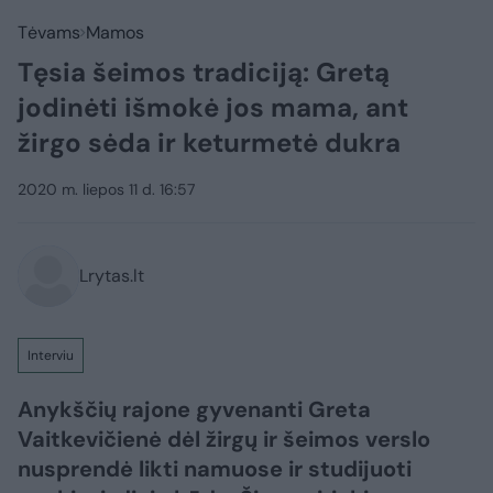
Tėvams
Mamos
Tęsia šeimos tradiciją: Gretą
jodinėti išmokė jos mama, ant
žirgo sėda ir keturmetė dukra
2020 m. liepos 11 d. 16:57
Lrytas.lt
Interviu
Anykščių rajone gyvenanti Greta
Vaitkevičienė dėl žirgų ir šeimos verslo
nusprendė likti namuose ir studijuoti