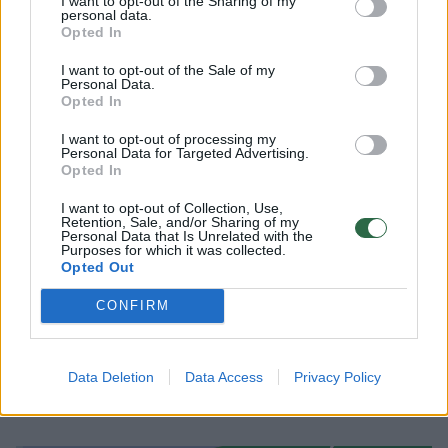
pristabdžiau veiklas, kurios susijusios su
I want to opt-out of the Sharing of my
personal data.
sportu. O dabar mūsų su mama gyvenimas
Opted In
sukasi aplink žirgus, namelius ir Mortą, kurią
I want to opt-out of the Sale of my
Personal Data.
vasarą ji labai padeda prižiūrėti. Prieš tai
Opted In
dukra lankė darželį, bet tik pusę dienos.
I want to opt-out of processing my
Personal Data for Targeted Advertising.
Opted In
Suprantu, kad jai reikia vaikų, socializacijos ir
I want to opt-out of Collection, Use,
disciplinos, bet sunku susitaikyti, kad net
Retention, Sale, and/or Sharing of my
Personal Data that Is Unrelated with the
geru oru vaikai nevedami į lauką. Morta
Purposes for which it was collected.
Opted Out
įpratusi būti gryname ore, visada kažką veikti,
yra labai atsakinga.
CONFIRM
Vilniečių verslas telpa autobusiuke:
Data Deletion
Data Access
Privacy Policy
aplanko visus Lietuvos kampelius