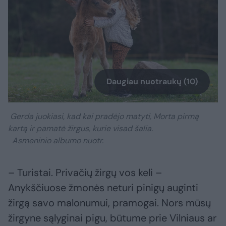
Daugiau nuotraukų (10)
Gerda juokiasi, kad kai pradėjo matyti, Morta pirmą
kartą ir pamatė žirgus, kurie visad šalia.
Asmeninio albumo nuotr.
– Turistai. Privačių žirgų vos keli –
Anykščiuose žmonės neturi pinigų auginti
žirgą savo malonumui, pramogai. Nors mūsų
žirgyne sąlyginai pigu, būtume prie Vilniaus ar