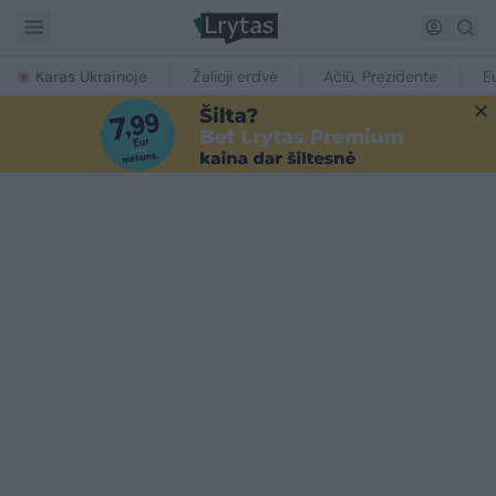
Karas Ukrainoje
Žalioji erdvė
Ačiū, Prezidente
E