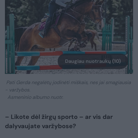
Daugiau nuotraukų (10)
Pati Gerda negalėtų jodinėti miškais, nes jai smagiausia
- varžybos.
Asmeninio albumo nuotr.
– Likote dėl žirgų sporto – ar vis dar
dalyvaujate varžybose?