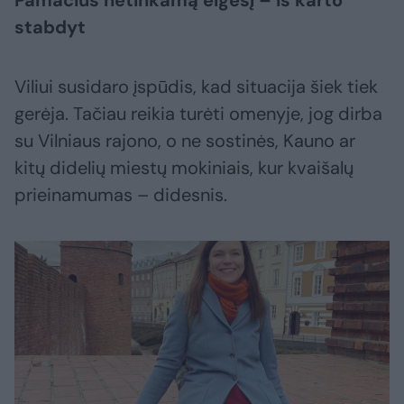
Pamačius netinkamą elgesį – iš karto
stabdyt
Viliui susidaro įspūdis, kad situacija šiek tiek
gerėja. Tačiau reikia turėti omenyje, jog dirba
su Vilniaus rajono, o ne sostinės, Kauno ar
kitų didelių miestų mokiniais, kur kvaišalų
prieinamumas – didesnis.