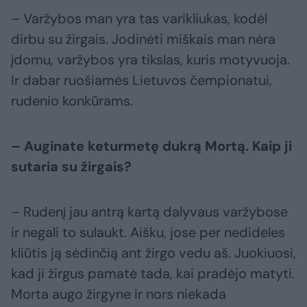
– Varžybos man yra tas varikliukas, kodėl
dirbu su žirgais. Jodinėti miškais man nėra
įdomu, varžybos yra tikslas, kuris motyvuoja.
Ir dabar ruošiamės Lietuvos čempionatui,
rudenio konkūrams.
– Auginate keturmetę dukrą Mortą. Kaip ji
sutaria su žirgais?
– Rudenį jau antrą kartą dalyvaus varžybose
ir negali to sulaukt. Aišku, jose per nedideles
kliūtis ją sėdinčią ant žirgo vedu aš. Juokiuosi,
kad ji žirgus pamatė tada, kai pradėjo matyti.
Morta augo žirgyne ir nors niekada