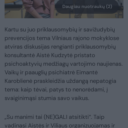
Daugiau nuotraukų (2)
Kartu su juo priklausomybių ir savižudybių
prevencijos tema Vilniaus rajono mokyklose
atviras diskusijas rengianti priklausomybių
konsultantė Aistė Kudzytė pristato
psichoaktyvių medžiagų vartojimo naujienas.
Vaikų ir paauglių psichiatrė Eimantė
Karoblienė praskleidžia uždangą nepatogia
tema: kaip tėvai, patys to nenorėdami, į
svaiginimąsi stumia savo vaikus.
„Su manimi tai (NE)GALI atsitikti“. Taip
vadinasi Aistės ir Viliaus organizuojamas ir