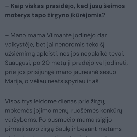
– Kaip viskas prasidėjo, kad jūsų šeimos
moterys tapo žirgyno įkūrėjomis?
– Mano mama Vilmantė jodinėjo dar
vaikystėje, bet jai nenoromis teko šį
užsiėmimą apleisti, nes jos nepalaikė tėvai.
Suaugusi, po 20 metų ji pradėjo vėl jodinėti,
prie jos prisijungė mano jaunesnė sesuo
Marija, o vėliau neatsispyriau ir aš.
Visos trys leidome dienas prie žirgų,
mokėmės jojimo menų, ruošėmės konkūrų
varžyboms. Po pusmečio mama įsigijo
pirmąjį savo žirgą Saulę ir bėgant metams