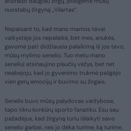
atsirado daugiau žirgų, įsteigėme mūsų
nuostabų žirgyną „Vilartas“.
Nepaisant to, kad mano mamos tėvai
vaikystėje jos nepalaikė, bet mes, anukės,
gavome pati didžiausia palaikimą iš jos tėvo,
mūsų mylimo senelio. Tuo metu mano
seneliui atsinaujino plaučių vėžys, bet net
neabejoju, kad jo gyvenimo trukmė pailgėjo
vien gerų emocijų ir buvimo su žirgais.
Senelis buvo mūsų palydovas varžybose,
tapo tikru konkūrų sporto fanatiku. Esu sau
pažadėjus, kad žirgyną turiu išlaikyti savo
senelio garbei, nes jo dėka turime, ką turime.