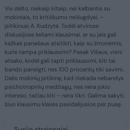
Vis dėlto, niekaip kitaip, nei kalbantis su
mokiniais, to kritiškumo neišugdysi, –
įsitikinusi A. Kudzytė. Todėl atvirose
diskusijose keliami klausimai, ar su jais gali
kažkas panašaus atsitikti, kaip su žmonėmis,
kurie tampa priklausomi? Pasak Viliaus, vieni
atsako, kodėl gali tapti priklausomi, kiti tai
bando paneigti, nes 100 procentų tiki savimi.
Dalis mokinių įsitikinę, kad niekada nebandys
psichotropinių medžiagų, nes nėra jokio
intereso, tačiau kiti – nėra tikri. Galima sakyti,
šiuo klausimu klasės pasidalijusios per pusę.
Susiję straipsniai