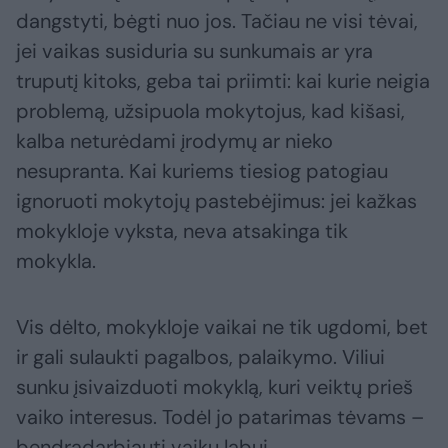
dangstyti, bėgti nuo jos. Tačiau ne visi tėvai,
jei vaikas susiduria su sunkumais ar yra
truputį kitoks, geba tai priimti: kai kurie neigia
problemą, užsipuola mokytojus, kad kišasi,
kalba neturėdami įrodymų ar nieko
nesupranta. Kai kuriems tiesiog patogiau
ignoruoti mokytojų pastebėjimus: jei kažkas
mokykloje vyksta, neva atsakinga tik
mokykla.
Vis dėlto, mokykloje vaikai ne tik ugdomi, bet
ir gali sulaukti pagalbos, palaikymo. Viliui
sunku įsivaizduoti mokyklą, kuri veiktų prieš
vaiko interesus. Todėl jo patarimas tėvams –
bendradarbiauti vaikų labui.