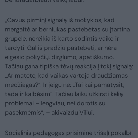
„Gavus pirminį signalą iš mokyklos, kad
mergaitė ar berniukas pastebėtas su įtartina
grupele, nereikia iš karto sodintis vaiko ir
tardyti. Gal iš pradžių pastebėti, ar nėra
elgesio pokyčių, dirglumo, apatiškumo.
Tačiau gana tipiška tėvų reakcija į tokį signalą:
„Ar matėte, kad vaikas vartoja draudžiamas
medžiagas?“. Ir jeigu ne: „Tai kai pamatysit,
tada ir kalbėsim“. Tačiau laiku užkirsti kelią
problemai – lengviau, nei dorotis su
pasekmėmis“, – akivaizdu Viliui.
Socialinis pedagogas prisiminė trišalį pokalbį