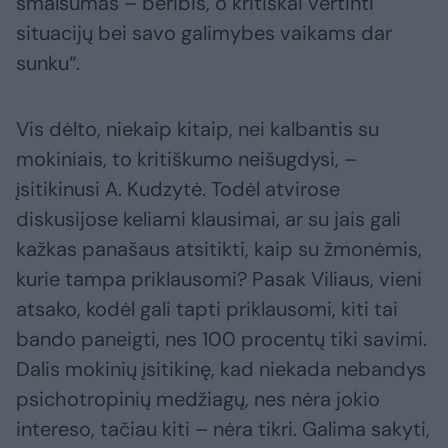
smalsumas – beribis, o kritiškai vertinti
situacijų bei savo galimybes vaikams dar
sunku“.
Vis dėlto, niekaip kitaip, nei kalbantis su
mokiniais, to kritiškumo neišugdysi, –
įsitikinusi A. Kudzytė. Todėl atvirose
diskusijose keliami klausimai, ar su jais gali
kažkas panašaus atsitikti, kaip su žmonėmis,
kurie tampa priklausomi? Pasak Viliaus, vieni
atsako, kodėl gali tapti priklausomi, kiti tai
bando paneigti, nes 100 procentų tiki savimi.
Dalis mokinių įsitikinę, kad niekada nebandys
psichotropinių medžiagų, nes nėra jokio
intereso, tačiau kiti – nėra tikri. Galima sakyti,