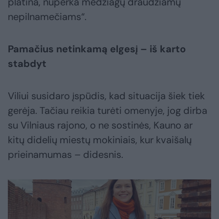
platina, nuperka medžiagų draudžiamų
nepilnamečiams“.
Pamačius netinkamą elgesį – iš karto
stabdyt
Viliui susidaro įspūdis, kad situacija šiek tiek
gerėja. Tačiau reikia turėti omenyje, jog dirba
su Vilniaus rajono, o ne sostinės, Kauno ar
kitų didelių miestų mokiniais, kur kvaišalų
prieinamumas – didesnis.