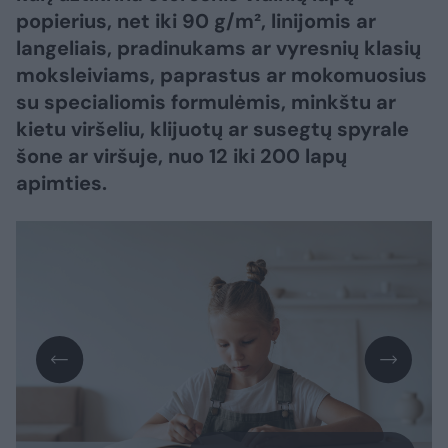
popierius, net iki 90 g/m², linijomis ar
langeliais, pradinukams ar vyresnių klasių
moksleiviams, paprastus ar mokomuosius
su specialiomis formulėmis, minkštu ar
kietu viršeliu, klijuotų ar susegtų spyrale
šone ar viršuje, nuo 12 iki 200 lapų
apimties.