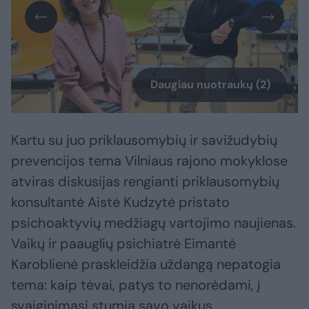
Daugiau nuotraukų (2)
Kartu su juo priklausomybių ir savižudybių
prevencijos tema Vilniaus rajono mokyklose
atviras diskusijas rengianti priklausomybių
konsultantė Aistė Kudzytė pristato
psichoaktyvių medžiagų vartojimo naujienas.
Vaikų ir paauglių psichiatrė Eimantė
Karoblienė praskleidžia uždangą nepatogia
tema: kaip tėvai, patys to nenorėdami, į
svaiginimąsi stumia savo vaikus.