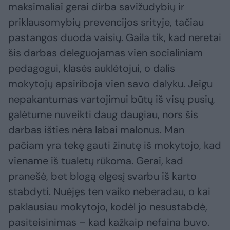
maksimaliai gerai dirba savižudybių ir
priklausomybių prevencijos srityje, tačiau
pastangos duoda vaisių. Gaila tik, kad neretai
šis darbas deleguojamas vien socialiniam
pedagogui, klasės auklėtojui, o dalis
mokytojų apsiriboja vien savo dalyku. Jeigu
nepakantumas vartojimui būtų iš visų pusių,
galėtume nuveikti daug daugiau, nors šis
darbas išties nėra labai malonus. Man
pačiam yra tekę gauti žinutę iš mokytojo, kad
viename iš tualetų rūkoma. Gerai, kad
pranešė, bet blogą elgesį svarbu iš karto
stabdyti. Nuėjęs ten vaiko neberadau, o kai
paklausiau mokytojo, kodėl jo nesustabdė,
pasiteisinimas – kad kažkaip nefaina buvo.