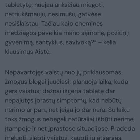
tabletytę, nuėjau anksčiau miegoti,
netriukšmauju, nesimušu, gatvėse
nesišlaistau. Tačiau kaip cheminės
medžiagos paveikia mano sąmonę, požiūrį į
gyvenimą, santykius, savivoką?“ – kelia
klausimus Aistė.
Nepavartojęs vaistų nuo jų priklausomas
žmogus blogai jaučiasi; planuoja laiką, kada
gers vaistus; dažnai išgeria tabletę dar
nepajutęs įprastų simptomų, kad nebūtų
nerimo ar pan., net jeigu jo dar nėra. Su laiku
toks žmogus nebegali natūraliai išbūti nerime,
įtampoje ir net įprastose situacijose. Pradeda
meluoti, slėpti vaistus, kaupti jų atsargas,