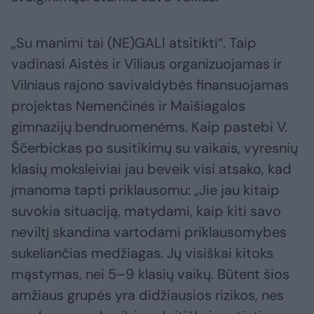
„Su manimi tai (NE)GALI atsitikti“. Taip
vadinasi Aistės ir Viliaus organizuojamas ir
Vilniaus rajono savivaldybės finansuojamas
projektas Nemenčinės ir Maišiagalos
gimnazijų bendruomenėms. Kaip pastebi V.
Ščerbickas po susitikimų su vaikais, vyresnių
klasių moksleiviai jau beveik visi atsako, kad
įmanoma tapti priklausomu: „Jie jau kitaip
suvokia situaciją, matydami, kaip kiti savo
neviltį skandina vartodami priklausomybes
sukeliančias medžiagas. Jų visiškai kitoks
mąstymas, nei 5–9 klasių vaikų. Būtent šios
amžiaus grupės yra didžiausios rizikos, nes