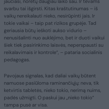
jaučiasi, norėtų daugiau laiko sau. Ir tėvams
svarbu tai išgirsti. Kitas kraštutinumas – iš
vaikų nereikalauti nieko, nesirūpinti jais. Ir
tokie vaikai – taip pat rizikos grupėje. Tad
geriausia būtų ieškoti aukso vidurio –
nenusišalinti nuo auklėjimo, bet ir duoti vaikui
šiek tiek pasirinkimo laisvės, neperspausti su
reikalavimais ir kontrole“, – pataria socialinis
pedagogas.
Pavojaus signalas, kad daliai vaikų būtent
namuose pasiūloma raminančiųjų: neva, tik
ketvirtis tabletės, nieko tokio, nerimą nuims,
padės užmigti. O paskui jau „nieko tokio“
tampa pusė ar visa.