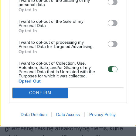
I want to opt-out of the Sharing of my
personal data.
sukeliančių medžiagų, neįvardijant konkrečiai,
Opted In
kokių.
I want to opt-out of the Sale of my
Personal Data.
Opted In
Aistės ir Viliaus lankytose mokyklose
I want to opt-out of processing my
maždaug trečdalis pažymėjo gavę pasiūlymų
Personal Data for Targeted Advertising.
Opted In
vartoti uždraustas medžiagas. Socialiniam
pedagogui tai liudija labai didelį
I want to opt-out of Collection, Use,
Retention, Sale, and/or Sharing of my
Personal Data that Is Unrelated with the
priklausomybę sukeliančių medžiagų
Purposes for which it was collected.
Opted Out
prieinamumą: „Kalbant apie tuos pačius
„veipus“, manau, prieinamumo mažinimo
CONFIRM
reikėtų laikytis ir toliau. Būčiau už tai, kad
rūkalų negalėtų įsigyti jaunesni, nei 20 metų
Data Deletion
Data Access
Privacy Policy
amžiaus žmonės, kaip yra siūloma, taikant
griežtesnę teisinę atsakomybę tiems, kurie