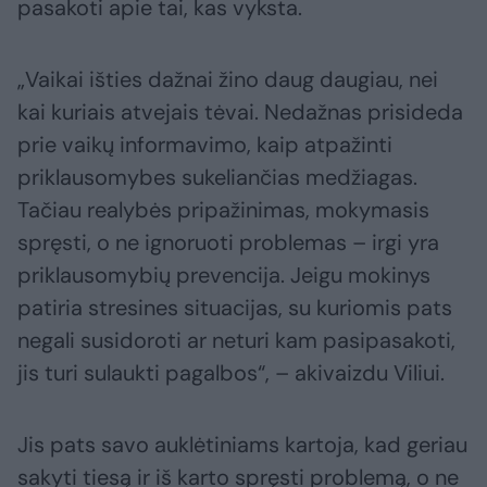
pasakoti apie tai, kas vyksta.
„Vaikai išties dažnai žino daug daugiau, nei
kai kuriais atvejais tėvai. Nedažnas prisideda
prie vaikų informavimo, kaip atpažinti
priklausomybes sukeliančias medžiagas.
Tačiau realybės pripažinimas, mokymasis
spręsti, o ne ignoruoti problemas – irgi yra
priklausomybių prevencija. Jeigu mokinys
patiria stresines situacijas, su kuriomis pats
negali susidoroti ar neturi kam pasipasakoti,
jis turi sulaukti pagalbos“, – akivaizdu Viliui.
Jis pats savo auklėtiniams kartoja, kad geriau
sakyti tiesą ir iš karto spręsti problemą, o ne