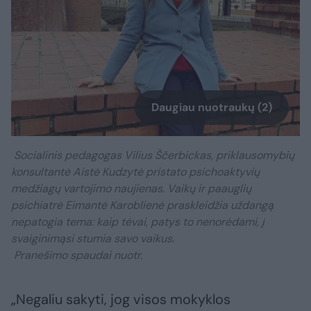
Daugiau nuotraukų (2)
Socialinis pedagogas Vilius Ščerbickas, priklausomybių
konsultantė Aistė Kudzytė pristato psichoaktyvių
medžiagų vartojimo naujienas. Vaikų ir paauglių
psichiatrė Eimantė Karoblienė praskleidžia uždangą
nepatogia tema: kaip tėvai, patys to nenorėdami, į
svaiginimąsi stumia savo vaikus.
Pranešimo spaudai nuotr.
„Negaliu sakyti, jog visos mokyklos