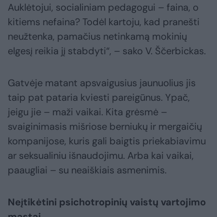
Auklėtojui, socialiniam pedagogui – faina, o
kitiems nefaina? Todėl kartoju, kad pranešti
neužtenka, pamačius netinkamą mokinių
elgesį reikia jį stabdyti“, – sako V. Ščerbickas.
Gatvėje matant apsvaigusius jaunuolius jis
taip pat pataria kviesti pareigūnus. Ypač,
jeigu jie – maži vaikai. Kita grėsmė –
svaiginimasis mišriose berniukų ir mergaičių
kompanijose, kuris gali baigtis priekabiavimu
ar seksualiniu išnaudojimu. Arba kai vaikai,
paaugliai – su neaiškiais asmenimis.
Neįtikėtini psichotropinių vaistų vartojimo
mastai