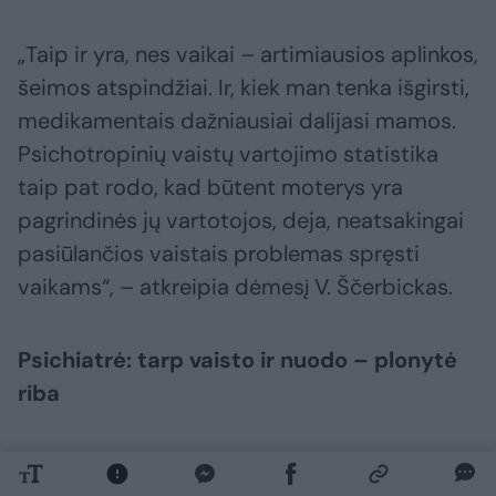
„Taip ir yra, nes vaikai – artimiausios aplinkos,
šeimos atspindžiai. Ir, kiek man tenka išgirsti,
medikamentais dažniausiai dalijasi mamos.
Psichotropinių vaistų vartojimo statistika
taip pat rodo, kad būtent moterys yra
pagrindinės jų vartotojos, deja, neatsakingai
pasiūlančios vaistais problemas spręsti
vaikams“, – atkreipia dėmesį V. Ščerbickas.
Psichiatrė: tarp vaisto ir nuodo – plonytė
riba
Dėl augimo šuolio, hormoninių svyravimų