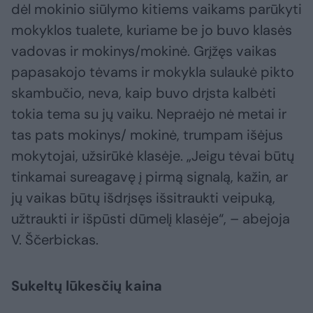
dėl mokinio siūlymo kitiems vaikams parūkyti
mokyklos tualete, kuriame be jo buvo klasės
vadovas ir mokinys/mokinė. Grįžęs vaikas
papasakojo tėvams ir mokykla sulaukė pikto
skambučio, neva, kaip buvo drįsta kalbėti
tokia tema su jų vaiku. Nepraėjo nė metai ir
tas pats mokinys/ mokinė, trumpam išėjus
mokytojai, užsirūkė klasėje. „Jeigu tėvai būtų
tinkamai sureagavę į pirmą signalą, kažin, ar
jų vaikas būtų išdrįsęs išsitraukti veipuką,
užtraukti ir išpūsti dūmelį klasėje“, – abejoja
V. Ščerbickas.
Sukeltų lūkesčių kaina