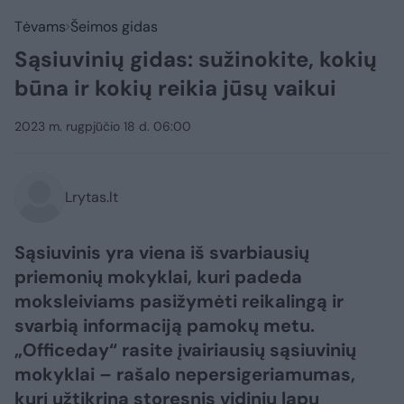
Tėvams
Šeimos gidas
Sąsiuvinių gidas: sužinokite, kokių
būna ir kokių reikia jūsų vaikui
2023 m. rugpjūčio 18 d. 06:00
Lrytas.lt
Sąsiuvinis yra viena iš svarbiausių
priemonių mokyklai, kuri padeda
moksleiviams pasižymėti reikalingą ir
svarbią informaciją pamokų metu.
„Officeday“ rasite įvairiausių sąsiuvinių
mokyklai – rašalo nepersigeriamumas,
kurį užtikrina storesnis vidinių lapų