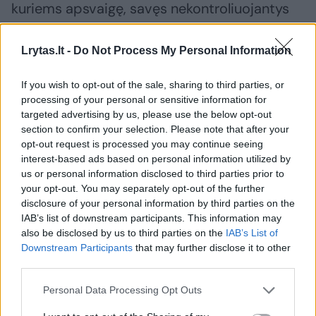
kuriems apsvaigę, savęs nekontroliuojantys
žmonės dar atrodo juokingai. Tačiau artimoje
aplinkoje matantys priklausomų žmonių, jau
Lrytas.lt -
Do Not Process My Personal Information
visai kitaip reaguoja.
If you wish to opt-out of the sale, sharing to third parties, or
processing of your personal or sensitive information for
targeted advertising by us, please use the below opt-out
„Buvo atvejis, kai bendraujant grupėje viena
section to confirm your selection. Please note that after your
mergaitė prie visų apsiverkė. Tai rodo, kad
opt-out request is processed you may continue seeing
vaikai apie priklausomybes girdi ne tik
interest-based ads based on personal information utilized by
us or personal information disclosed to third parties prior to
teoriškai, jos labai tiesiogiai palietusios jų
your opt-out. You may separately opt-out of the further
gyvenimus“, – sako Vilius.
disclosure of your personal information by third parties on the
IAB’s list of downstream participants. This information may
also be disclosed by us to third parties on the
IAB’s List of
Susitikimų metu kiekvieno mokinio buvo
Downstream Participants
that may further disclose it to other
third parties.
prašoma anonimiškai pažymėti pliusą
popieriaus lapelyje, jei per šiuos metus gavo
Personal Data Processing Opt Outs
pasiūlymą pavartoti priklausomybę