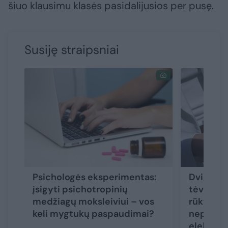
šiuo klausimu klasės pasidalijusios per pusę.
Susiję straipsniai
Psichologės eksperimentas:
Dvigubi 
įsigyti psichotropinių
tėvai aiš
medžiagų moksleiviui – vos
rūkymo ž
keli mygtukų paspaudimai?
nepaleid
elektron