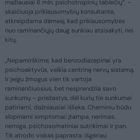
mažiausiai 6 mln. psichotropinių tablečių“, –
skaičiuoja priklausomybių konsultantė,
atkreipdama dėmesį, kad priklausomybės
nuo raminančiųjų daug sunkiau atsisakyti, nei
kitų.
„Nepamirškime, kad benzodiazepinai yra
psichoaktyvūs, veikia centrinę nervų sistemą.
Ir jeigu žmogus vien tik vartoja
raminančiuosius, bet nesprendžia savo
sunkumų – priežastys, dėl kurių tie sunkumai
patiriami, dažniausiai išlieka. Cheminiu būdu
slopinami simptomai: įtampa, nerimas,
nemiga, psichosomatiniai sutrikimai ir pan.
Tik atrodo viskas paprasta: išgėriau