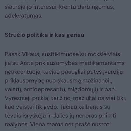
siaurėja jo interesai, krenta darbingumas,
adekvatumas.
Stručio politika ir kas geriau
Pasak Viliaus, susitikimuose su moksleiviais
jie su Aiste priklausomybės medikamentams
neakcentuoja, tačiau paaugliai patys įvardija
priklausomybę nuo skausmą mažinančių
vaistų, antidepresantų, migdomųjų ir pan.
Vyresnieji puikiai tai žino, mažiukai naiviai tiki,
kad vaistai tik gydo. Tačiau kalbantis su
tėvais išryškėja ir dalies jų nenoras priimti
realybės. Viena mama net prašė nustoti