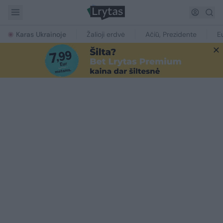
Karas Ukrainoje
Žalioji erdvė
Ačiū, Prezidente
E