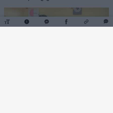
Daugiau nuotraukų (2)
Kartu su juo priklausomybių ir savižudybių
prevencijos tema Vilniaus rajono mokyklose
atviras diskusijas rengianti priklausomybių
konsultantė Aistė Kudzytė pristato