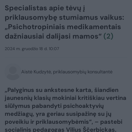
Specialistas apie tėvų į
priklausomybę stumiamus vaikus:
„Psichotropiniais medikamentais
dažniausiai dalijasi mamos“
(2)
2024 m. gruodžio 18 d. 10:07
Aistė Kudzytė, priklausomybių konsultantė
„Palyginus su ankstesne karta, šiandien
jaunesnių klasių mokiniai kritiškiau vertina
siūlymus pabandyti psichoaktyvių
medžiagų, yra geriau susipažinę su jų
poveikiu ir priklausomybėmis“, – pastebi
socialinis pedagogas Vilius Ščerbickas.