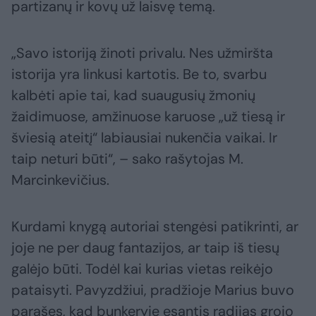
partizanų ir kovų už laisvę temą.
„Savo istoriją žinoti privalu. Nes užmiršta
istorija yra linkusi kartotis. Be to, svarbu
kalbėti apie tai, kad suaugusių žmonių
žaidimuose, amžinuose karuose „už tiesą ir
šviesią ateitį“ labiausiai nukenčia vaikai. Ir
taip neturi būti“, – sako rašytojas M.
Marcinkevičius.
Kurdami knygą autoriai stengėsi patikrinti, ar
joje ne per daug fantazijos, ar taip iš tiesų
galėjo būti. Todėl kai kurias vietas reikėjo
pataisyti. Pavyzdžiui, pradžioje Marius buvo
parašęs, kad bunkeryje esantis radijas grojo