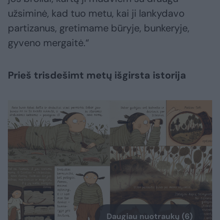
užsiminė, kad tuo metu, kai ji lankydavo
partizanus, gretimame būryje, bunkeryje,
gyveno mergaitė.“
Prieš trisdešimt metų išgirsta istorija
Daugiau nuotraukų (6)