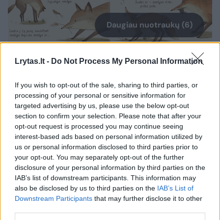
Daugiau nuotraukų (6)
Pasakojimo apie drąsią mergaitę partizanę „Mergaitė su
Lrytas.lt -
Do Not Process My Personal Information
šautuvu“ kūrėjai – rašytojas Marius Marcinkevičius ir
iliustruotoja Lina Itagaki.
If you wish to opt-out of the sale, sharing to third parties, or
Pranešimo spaudai nuotr.
processing of your personal or sensitive information for
targeted advertising by us, please use the below opt-out
section to confirm your selection. Please note that after your
Kurdama knygą iliustruotoja naudojo daug
opt-out request is processed you may continue seeing
interest-based ads based on personal information utilized by
istorinės medžiagos. Lina įsigijo fotografijų
us or personal information disclosed to third parties prior to
albumą su partizanų nuotraukomis, beje, kai
your opt-out. You may separately opt-out of the further
kurie partizanai iš albumo tapo ir knygos
disclosure of your personal information by third parties on the
IAB’s list of downstream participants. This information may
veikėjais. Ji perskaitė Mariaus Ėmužio knygą
also be disclosed by us to third parties on the
IAB’s List of
„Partizanė“, o kad geriau įsivaizduotų moters
Downstream Participants
that may further disclose it to other
third parties.
gyvenimą bunkeryje, apsilankė Okupacijos ir