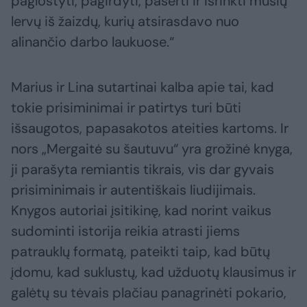
paglostyti, pagirdyti, pašerti ir išrinkti musių
lervų iš žaizdų, kurių atsirasdavo nuo
alinančio darbo laukuose.“
Marius ir Lina sutartinai kalba apie tai, kad
tokie prisiminimai ir patirtys turi būti
išsaugotos, papasakotos ateities kartoms. Ir
nors „Mergaitė su šautuvu“ yra grožinė knyga,
ji parašyta remiantis tikrais, vis dar gyvais
prisiminimais ir autentiškais liudijimais.
Knygos autoriai įsitikinę, kad norint vaikus
sudominti istorija reikia atrasti jiems
patrauklų formatą, pateikti taip, kad būtų
įdomu, kad suklustų, kad užduotų klausimus ir
galėtų su tėvais plačiau panagrinėti pokario,