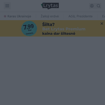
Karas Ukrainoje
Žalioji erdvė
Ačiū, Prezidente
E