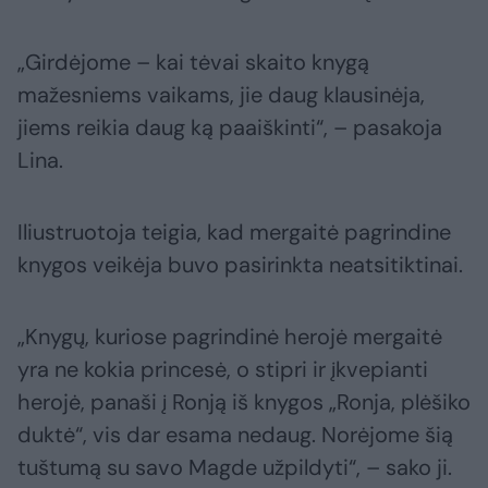
„Girdėjome – kai tėvai skaito knygą
mažesniems vaikams, jie daug klausinėja,
jiems reikia daug ką paaiškinti“, – pasakoja
Lina.
Iliustruotoja teigia, kad mergaitė pagrindine
knygos veikėja buvo pasirinkta neatsitiktinai.
„Knygų, kuriose pagrindinė herojė mergaitė
yra ne kokia princesė, o stipri ir įkvepianti
herojė, panaši į Ronją iš knygos „Ronja, plėšiko
duktė“, vis dar esama nedaug. Norėjome šią
tuštumą su savo Magde užpildyti“, – sako ji.