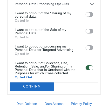
laisvės kovų, Obelių muziejuose, išlikusiuose ir
Personal Data Processing Opt Outs
atkurtuose bunkeriuose. Lina rinko ir
I want to opt-out of the Sharing of my
personal data.
fotografavo tai, ko gali prireikti piešimui:
Opted In
partizanų uniformas, batus, ginklus, bunkerių
I want to opt-out of the Sale of my
schemas, daiktus, kurie būdavo naudojami
Personal Data.
Opted In
bunkeriuose...
I want to opt-out of processing my
Personal Data for Targeted Advertising.
Opted In
„Konsultavausi su istorikais Dariumi Juodžiu,
Norbertu Černiausku, partizanų uniformas
I want to opt-out of Collection, Use,
Retention, Sale, and/or Sharing of my
atkūrusiu dizaineriu Giedriumi Paulausku, – ji
Personal Data that Is Unrelated with the
Purposes for which it was collected.
pasakoja, – patarimai buvo itin vertingi. Kai
Opted Out
piešiu istorines knygas, man svarbu viską,
CONFIRM
kiek tai įmanoma, nupiešti istoriškai teisingai.
Žinoma, kai ką sugalvoju pati, bet jeigu
Data Deletion
Data Access
Privacy Policy
įmanoma išsiaiškinti – bandau tai padaryti. Ir