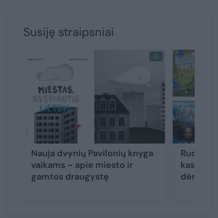
Susiję straipsniai
Nauja dvynių Pavilonių knyga
Ruduo va
vaikams – apie miesto ir
kas naujo
gamtos draugystę
dėmesį