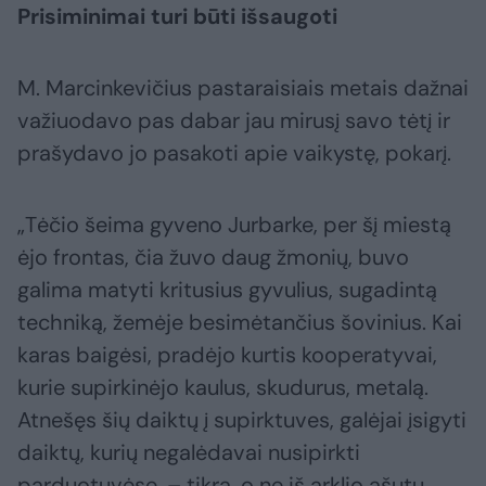
Prisiminimai turi būti išsaugoti
M. Marcinkevičius pastaraisiais metais dažnai
važiuodavo pas dabar jau mirusį savo tėtį ir
prašydavo jo pasakoti apie vaikystę, pokarį.
„Tėčio šeima gyveno Jurbarke, per šį miestą
ėjo frontas, čia žuvo daug žmonių, buvo
galima matyti kritusius gyvulius, sugadintą
techniką, žemėje besimėtančius šovinius. Kai
karas baigėsi, pradėjo kurtis kooperatyvai,
kurie supirkinėjo kaulus, skudurus, metalą.
Atnešęs šių daiktų į supirktuves, galėjai įsigyti
daiktų, kurių negalėdavai nusipirkti
parduotuvėse, – tikrą, o ne iš arklio ašutų