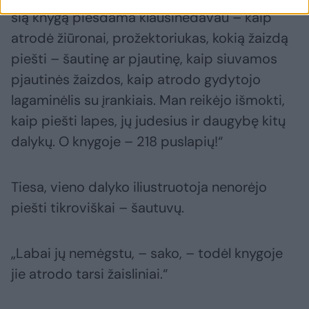
šią knygą piešdama klausinėdavau – kaip
atrodė žiūronai, prožektoriukas, kokią žaizdą
piešti – šautinę ar pjautinę, kaip siuvamos
pjautinės žaizdos, kaip atrodo gydytojo
lagaminėlis su įrankiais. Man reikėjo išmokti,
kaip piešti lapes, jų judesius ir daugybę kitų
dalykų. O knygoje – 218 puslapių!“
Tiesa, vieno dalyko iliustruotoja nenorėjo
piešti tikroviškai – šautuvų.
„Labai jų nemėgstu, – sako, – todėl knygoje
jie atrodo tarsi žaisliniai.“