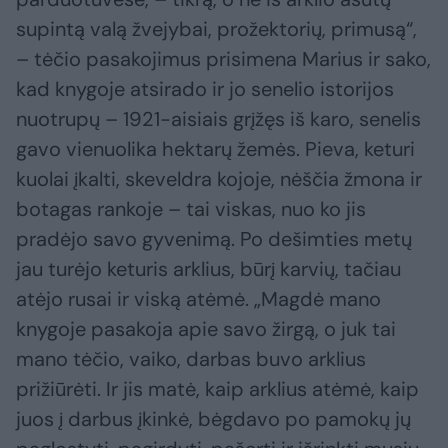
supintą valą žvejybai, prožektorių, primusą“,
– tėčio pasakojimus prisimena Marius ir sako,
kad knygoje atsirado ir jo senelio istorijos
nuotrupų – 1921-aisiais grįžęs iš karo, senelis
gavo vienuolika hektarų žemės. Pieva, keturi
kuolai įkalti, skeveldra kojoje, nėščia žmona ir
botagas rankoje – tai viskas, nuo ko jis
pradėjo savo gyvenimą. Po dešimties metų
jau turėjo keturis arklius, būrį karvių, tačiau
atėjo rusai ir viską atėmė. „Magdė mano
knygoje pasakoja apie savo žirgą, o juk tai
mano tėčio, vaiko, darbas buvo arklius
prižiūrėti. Ir jis matė, kaip arklius atėmė, kaip
juos į darbus įkinkė, bėgdavo po pamokų jų