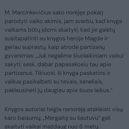
M. Marcinkevičius sako norėjęs pokarį
parodyti vaiko akimis, jam svarbu, kad knyga
vaikams būtų įdomi skaityti, kad jie galėtų
susitapatinti su knygos heroje Magde ir
geriau suprastų, kaip atrodė partizanų
gyvenimas: „Juk negalime šiuolaikiniam vaikui
sakyti: sėsk, dabar papasakosiu tau apie
partizanus. Tikiuosi, ši knyga paskatins ir
vaikus pasikalbėti su tėvais, seneliais,
paklausinėti jų daugiau apie šiuos laikus.“
Knygos autoriai teigia nenorėję atskleisti visų
karo baisumų, „Mergaitę su šautuvu“ gali
skaityti vaikai maždaug nuo 6 metų.