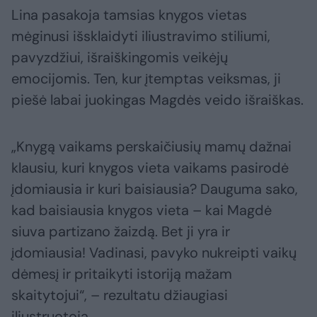
Lina pasakoja tamsias knygos vietas
mėginusi išsklaidyti iliustravimo stiliumi,
pavyzdžiui, išraiškingomis veikėjų
emocijomis. Ten, kur įtemptas veiksmas, ji
piešė labai juokingas Magdės veido išraiškas.
„Knygą vaikams perskaičiusių mamų dažnai
klausiu, kuri knygos vieta vaikams pasirodė
įdomiausia ir kuri baisiausia? Dauguma sako,
kad baisiausia knygos vieta – kai Magdė
siuva partizano žaizdą. Bet ji yra ir
įdomiausia! Vadinasi, pavyko nukreipti vaikų
dėmesį ir pritaikyti istoriją mažam
skaitytojui“, – rezultatu džiaugiasi
iliustruotoja.