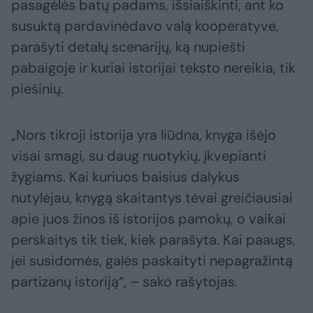
pasagėlės batų padams, išsiaiškinti, ant ko
susuktą pardavinėdavo valą kooperatyve,
parašyti detalų scenarijų, ką nupiešti
pabaigoje ir kuriai istorijai teksto nereikia, tik
piešinių.
„Nors tikroji istorija yra liūdna, knyga išėjo
visai smagi, su daug nuotykių, įkvepianti
žygiams. Kai kuriuos baisius dalykus
nutylėjau, knygą skaitantys tėvai greičiausiai
apie juos žinos iš istorijos pamokų, o vaikai
perskaitys tik tiek, kiek parašyta. Kai paaugs,
jei susidomės, galės paskaityti nepagražintą
partizanų istoriją“, – sako rašytojas.