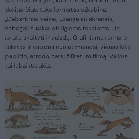
sako pastebėjusi, kad vaikus, net ir mažiau
skaitančius, toks formatas užkabina:
„Dabartiniai vaikai, užaugę su ekranais,
nebegali susikaupti ilgiems tekstams. Jie
įpratę skaityti ir vaizdą. Grafiniame romane
tekstas ir vaizdas nuolat mainosi, vienas kitą
papildo, atrodo, tarsi žiūrėtum filmą. Vaikus
tai labai įtraukia.