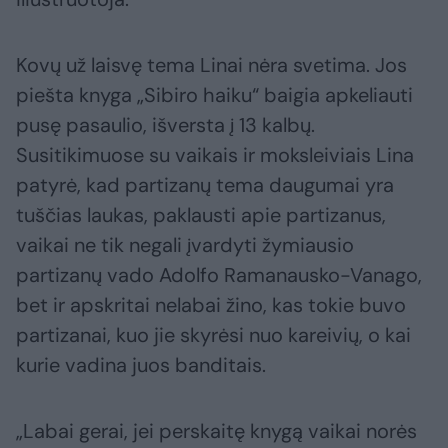
Kovų už laisvę tema Linai nėra svetima. Jos
piešta knyga „Sibiro haiku“ baigia apkeliauti
pusę pasaulio, išversta į 13 kalbų.
Susitikimuose su vaikais ir moksleiviais Lina
patyrė, kad partizanų tema daugumai yra
tuščias laukas, paklausti apie partizanus,
vaikai ne tik negali įvardyti žymiausio
partizanų vado Adolfo Ramanausko-Vanago,
bet ir apskritai nelabai žino, kas tokie buvo
partizanai, kuo jie skyrėsi nuo kareivių, o kai
kurie vadina juos banditais.
„Labai gerai, jei perskaitę knygą vaikai norės