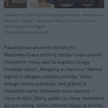
Pasakojimo apie drąsią mergaitę partizanę „Mergaitė su
šautuvu“ kūrėjai – rašytojas Marius Marcinkevičius ir
iliustruotoja Lina Itagaki.
Pranešimo spaudai nuotr.
Pasakojimas anuomet įsirėžė į M.
Marcinkevičiaus atmintį, tačiau turėjo praeiti
trisdešimt metų, kad jis sugultų į knygą.
Pradėjęs rašyti „Mergaitę su šautuvu“ Marius
išgirdo ir daugiau panašių istorijų. Vieno
draugo mama pasakojo, kad grįžusi iš
mokyklos namo neberado savo šeimos –
visus išvežė į Sibirą, paliko ją vieną. Verkdama
ėjo per kaimą, tačiau žmonės bijojo ją priimti,