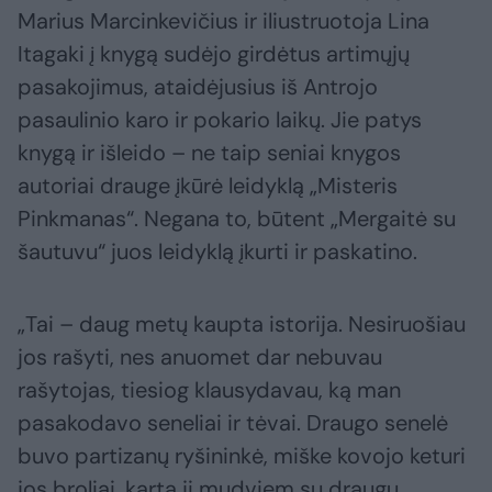
Marius Marcinkevičius ir iliustruotoja Lina
Itagaki į knygą sudėjo girdėtus artimųjų
pasakojimus, ataidėjusius iš Antrojo
pasaulinio karo ir pokario laikų. Jie patys
knygą ir išleido – ne taip seniai knygos
autoriai drauge įkūrė leidyklą „Misteris
Pinkmanas“. Negana to, būtent „Mergaitė su
šautuvu“ juos leidyklą įkurti ir paskatino.
„Tai – daug metų kaupta istorija. Nesiruošiau
jos rašyti, nes anuomet dar nebuvau
rašytojas, tiesiog klausydavau, ką man
pasakodavo seneliai ir tėvai. Draugo senelė
buvo partizanų ryšininkė, miške kovojo keturi
jos broliai, kartą ji mudviem su draugu