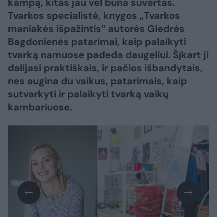
kampą, kitas jau vėl būna suvertas.
Tvarkos specialistė, knygos „Tvarkos
maniakės išpažintis“ autorės Giedrės
Bagdonienės patarimai, kaip palaikyti
tvarką namuose padeda daugeliui. Šįkart ji
dalijasi praktiškais, ir pačios išbandytais,
nes augina du vaikus, patarimais, kaip
sutvarkyti ir palaikyti tvarką vaikų
kambariuose.