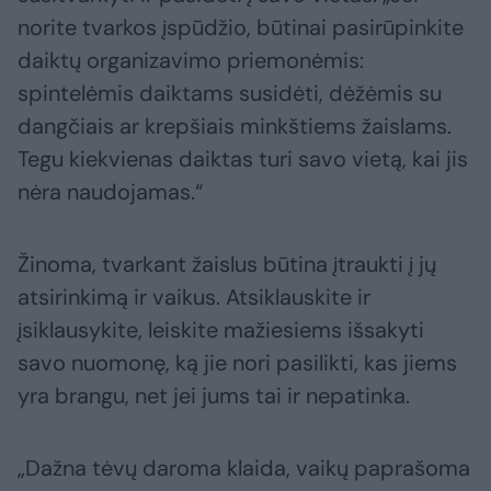
norite tvarkos įspūdžio, būtinai pasirūpinkite
daiktų organizavimo priemonėmis:
spintelėmis daiktams susidėti, dėžėmis su
dangčiais ar krepšiais minkštiems žaislams.
Tegu kiekvienas daiktas turi savo vietą, kai jis
nėra naudojamas.“
Žinoma, tvarkant žaislus būtina įtraukti į jų
atsirinkimą ir vaikus. Atsiklauskite ir
įsiklausykite, leiskite mažiesiems išsakyti
savo nuomonę, ką jie nori pasilikti, kas jiems
yra brangu, net jei jums tai ir nepatinka.
„Dažna tėvų daroma klaida, vaikų paprašoma