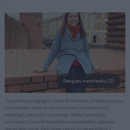
Daugiau nuotraukų (2)
Socialinis pedagogas Vilius Ščerbickas, priklausomybių
konsultantė Aistė Kudzytė pristato psichoaktyvių
medžiagų vartojimo naujienas. Vaikų ir paauglių
psichiatrė Eimantė Karoblienė praskleidžia uždangą
nepatogia tema: kaip tėvai, patys to nenorėdami, į