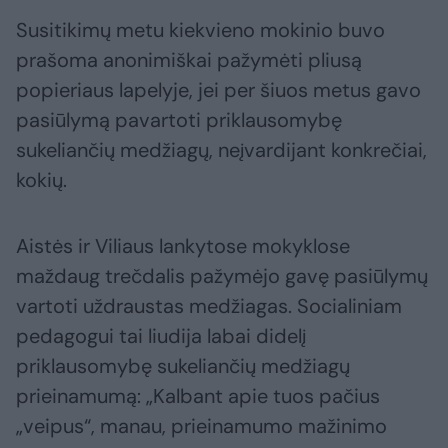
Susitikimų metu kiekvieno mokinio buvo
prašoma anonimiškai pažymėti pliusą
popieriaus lapelyje, jei per šiuos metus gavo
pasiūlymą pavartoti priklausomybę
sukeliančių medžiagų, neįvardijant konkrečiai,
kokių.
Aistės ir Viliaus lankytose mokyklose
maždaug trečdalis pažymėjo gavę pasiūlymų
vartoti uždraustas medžiagas. Socialiniam
pedagogui tai liudija labai didelį
priklausomybę sukeliančių medžiagų
prieinamumą: „Kalbant apie tuos pačius
„veipus“, manau, prieinamumo mažinimo