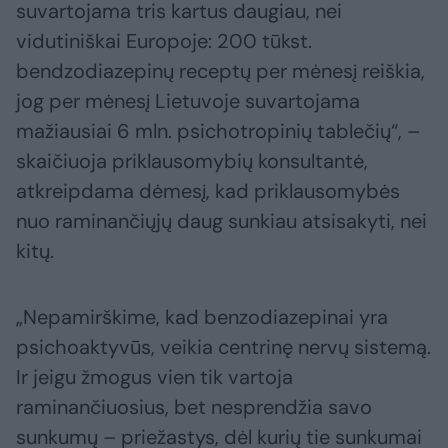
suvartojama tris kartus daugiau, nei
vidutiniškai Europoje: 200 tūkst.
bendzodiazepinų receptų per mėnesį reiškia,
jog per mėnesį Lietuvoje suvartojama
mažiausiai 6 mln. psichotropinių tablečių“, –
skaičiuoja priklausomybių konsultantė,
atkreipdama dėmesį, kad priklausomybės
nuo raminančiųjų daug sunkiau atsisakyti, nei
kitų.
„Nepamirškime, kad benzodiazepinai yra
psichoaktyvūs, veikia centrinę nervų sistemą.
Ir jeigu žmogus vien tik vartoja
raminančiuosius, bet nesprendžia savo
sunkumų – priežastys, dėl kurių tie sunkumai