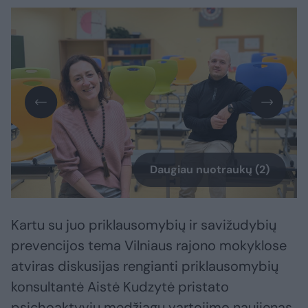
Daugiau nuotraukų (2)
Kartu su juo priklausomybių ir savižudybių
prevencijos tema Vilniaus rajono mokyklose
atviras diskusijas rengianti priklausomybių
konsultantė Aistė Kudzytė pristato
psichoaktyvių medžiagų vartojimo naujienas.