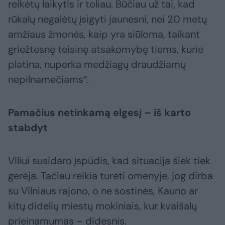
reikėtų laikytis ir toliau. Būčiau už tai, kad
rūkalų negalėtų įsigyti jaunesni, nei 20 metų
amžiaus žmonės, kaip yra siūloma, taikant
griežtesnę teisinę atsakomybę tiems, kurie
platina, nuperka medžiagų draudžiamų
nepilnamečiams“.
Pamačius netinkamą elgesį – iš karto
stabdyt
Viliui susidaro įspūdis, kad situacija šiek tiek
gerėja. Tačiau reikia turėti omenyje, jog dirba
su Vilniaus rajono, o ne sostinės, Kauno ar
kitų didelių miestų mokiniais, kur kvaišalų
prieinamumas – didesnis.