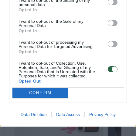
I want to opt-out of the Sharing of my
bando paneigti, nes 100 procentų tiki savimi.
personal data.
Opted In
Dalis mokinių įsitikinę, kad niekada nebandys
I want to opt-out of the Sale of my
psichotropinių medžiagų, nes nėra jokio
Personal Data.
intereso, tačiau kiti – nėra tikri. Galima sakyti,
Opted In
šiuo klausimu klasės pasidalijusios per pusę.
I want to opt-out of processing my
Personal Data for Targeted Advertising.
Opted In
I want to opt-out of Collection, Use,
Susiję straipsniai
Retention, Sale, and/or Sharing of my
Personal Data that Is Unrelated with the
Purposes for which it was collected.
Opted Out
CONFIRM
Data Deletion
Data Access
Privacy Policy