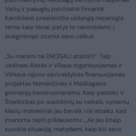
Vaikų ir paauglių psichiatrė Eimantė
Karoblienė praskleidžia uždangą nepatogia
tema: kaip tėvai, patys to nenorėdami, į
svaiginimąsi stumia savo vaikus.
„Su manimi tai (NE)GALI atsitikti“. Taip
vadinasi Aistės ir Viliaus organizuojamas ir
Vilniaus rajono savivaldybės finansuojamas
projektas Nemenčinės ir Maišiagalos
gimnazijų bendruomenėms. Kaip pastebi V.
Ščerbickas po susitikimų su vaikais, vyresnių
klasių moksleiviai jau beveik visi atsako, kad
įmanoma tapti priklausomu: „Jie jau kitaip
suvokia situaciją, matydami, kaip kiti savo