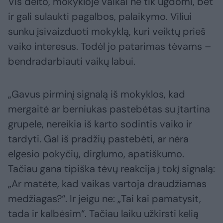
Vis dėlto, mokykloje vaikai ne tik ugdomi, bet
ir gali sulaukti pagalbos, palaikymo. Viliui
sunku įsivaizduoti mokyklą, kuri veiktų prieš
vaiko interesus. Todėl jo patarimas tėvams –
bendradarbiauti vaikų labui.
„Gavus pirminį signalą iš mokyklos, kad
mergaitė ar berniukas pastebėtas su įtartina
grupele, nereikia iš karto sodintis vaiko ir
tardyti. Gal iš pradžių pastebėti, ar nėra
elgesio pokyčių, dirglumo, apatiškumo.
Tačiau gana tipiška tėvų reakcija į tokį signalą:
„Ar matėte, kad vaikas vartoja draudžiamas
medžiagas?“. Ir jeigu ne: „Tai kai pamatysit,
tada ir kalbėsim“. Tačiau laiku užkirsti kelią