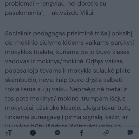
problemai – lengviau, nei dorotis su
pasekmėmis“, – akivaizdu Viliui.
Socialinis pedagogas prisiminė trišalį pokalbį
dėl mokinio siūlymo kitiems vaikams parūkyti
mokyklos tualete, kuriame be jo buvo klasės
vadovas ir mokinys/mokinė. Grįžęs vaikas
papasakojo tėvams ir mokykla sulaukė pikto
skambučio, neva, kaip buvo drįsta kalbėti
tokia tema su jų vaiku. Nepraėjo nė metai ir
tas pats mokinys/ mokinė, trumpam išėjus
mokytojai, užsirūkė klasėje. „Jeigu tėvai būtų
tinkamai sureagavę į pirmą signalą, kažin, ar
jų vaikas būtų išdrįsęs išsitraukti veipuką,
užtraukti ir išpūsti dūmelį klasėje“, – abejoja