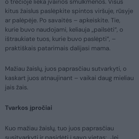
o trečioje lieka įvairios smulkmenos. Visus
kitus žaislus paslėpkite spintos viršuje, rūsyje
ar palėpėje. Po savaitės – apkeiskite. Tie,
kurie buvo naudojami, keliauja „pailsėti“, o
ištraukiate tuos, kurie buvo paslėpti“, –
praktiškais patarimais dalijasi mama.
Mažiau žaislų, juos paprasčiau sutvarkyti, o
kaskart juos atnaujinant – vaikai daug mieliau
jais žais.
Tvarkos įpročiai
Kuo mažiau žaislų, tuo juos paprasčiau
susitvarkyti ir pasidėti į savo vietas: „Jei