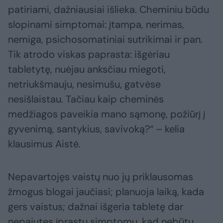
patiriami, dažniausiai išlieka. Cheminiu būdu
slopinami simptomai: įtampa, nerimas,
nemiga, psichosomatiniai sutrikimai ir pan.
Tik atrodo viskas paprasta: išgėriau
tabletytę, nuėjau anksčiau miegoti,
netriukšmauju, nesimušu, gatvėse
nesišlaistau. Tačiau kaip cheminės
medžiagos paveikia mano sąmonę, požiūrį į
gyvenimą, santykius, savivoką?“ – kelia
klausimus Aistė.
Nepavartojęs vaistų nuo jų priklausomas
žmogus blogai jaučiasi; planuoja laiką, kada
gers vaistus; dažnai išgeria tabletę dar
nepajutęs įprastų simptomų, kad nebūtų