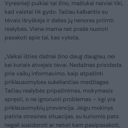
Vyresnieji puikiai tai žino, mažiukai naiviai tiki,
kad vaistai tik gydo. Tačiau kalbantis su
tėvais išryškėja ir dalies jų nenoras priimti
realybės. Viena mama net prašė nustoti
pasakoti apie tai, kas vyksta.
„Vaikai išties dažnai žino daug daugiau, nei
kai kuriais atvejais tėvai. Nedažnas prisideda
prie vaikų informavimo, kaip atpažinti
priklausomybes sukeliančias medžiagas.
Tačiau realybės pripažinimas, mokymasis
spręsti, o ne ignoruoti problemas – irgi yra
priklausomybių prevencija. Jeigu mokinys
patiria stresines situacijas, su kuriomis pats
negali susidoroti ar neturi kam pasipasakoti,