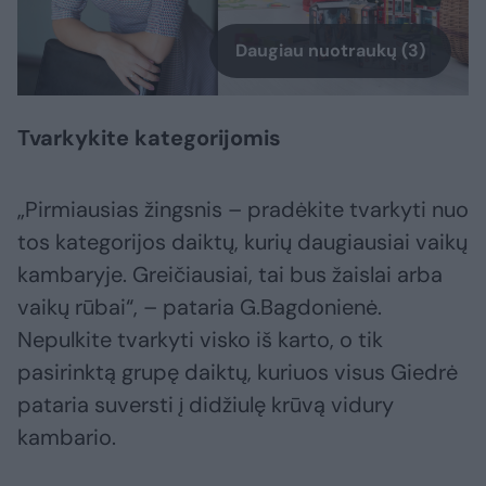
Daugiau nuotraukų (3)
Tvarkykite kategorijomis
„Pirmiausias žingsnis – pradėkite tvarkyti nuo
tos kategorijos daiktų, kurių daugiausiai vaikų
kambaryje. Greičiausiai, tai bus žaislai arba
vaikų rūbai“, – pataria G.Bagdonienė.
Nepulkite tvarkyti visko iš karto, o tik
pasirinktą grupę daiktų, kuriuos visus Giedrė
pataria suversti į didžiulę krūvą vidury
kambario.