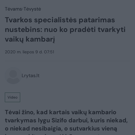
Tėvams
Tėvystė
Tvarkos specialistės patarimas
nustebins: nuo ko pradėti tvarkyti
vaikų kambarį
2020 m. liepos 9 d. 07:51
Lrytas.lt
Video
Tėvai žino, kad kartais vaikų kambario
tvarkymas lygu Sizifo darbui, kuris niekad,
o niekad nesibaigia, o sutvarkius vieną