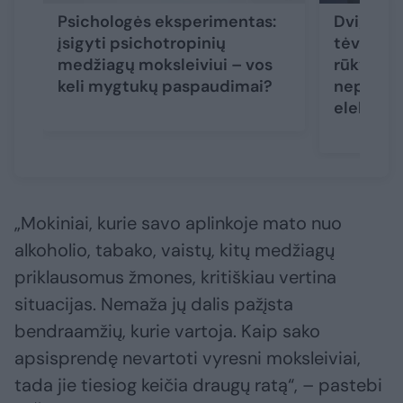
Psichologės eksperimentas:
Dvigubi 
įsigyti psichotropinių
tėvai aiš
medžiagų moksleiviui – vos
rūkymo ž
keli mygtukų paspaudimai?
nepaleid
elektron
„Mokiniai, kurie savo aplinkoje mato nuo
alkoholio, tabako, vaistų, kitų medžiagų
priklausomus žmones, kritiškiau vertina
situacijas. Nemaža jų dalis pažįsta
bendraamžių, kurie vartoja. Kaip sako
apsisprendę nevartoti vyresni moksleiviai,
tada jie tiesiog keičia draugų ratą“, – pastebi