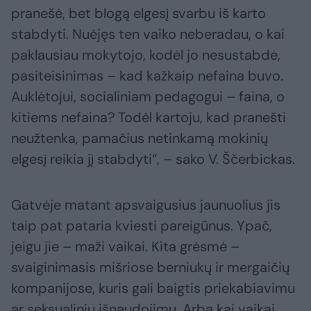
pranešė, bet blogą elgesį svarbu iš karto
stabdyti. Nuėjęs ten vaiko neberadau, o kai
paklausiau mokytojo, kodėl jo nesustabdė,
pasiteisinimas – kad kažkaip nefaina buvo.
Auklėtojui, socialiniam pedagogui – faina, o
kitiems nefaina? Todėl kartoju, kad pranešti
neužtenka, pamačius netinkamą mokinių
elgesį reikia jį stabdyti“, – sako V. Ščerbickas.
Gatvėje matant apsvaigusius jaunuolius jis
taip pat pataria kviesti pareigūnus. Ypač,
jeigu jie – maži vaikai. Kita grėsmė –
svaiginimasis mišriose berniukų ir mergaičių
kompanijose, kuris gali baigtis priekabiavimu
ar seksualiniu išnaudojimu. Arba kai vaikai,