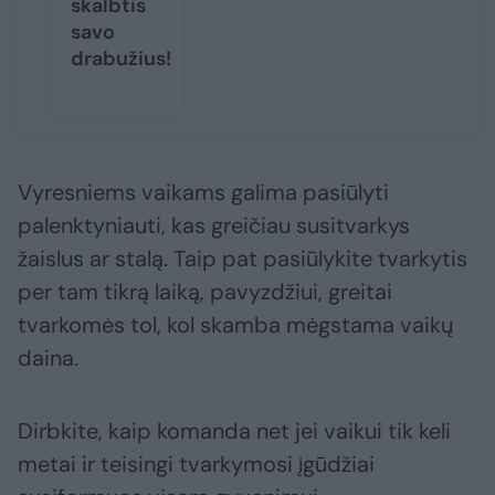
skalbtis
savo
drabužius!
Vyresniems vaikams galima pasiūlyti
palenktyniauti, kas greičiau susitvarkys
žaislus ar stalą. Taip pat pasiūlykite tvarkytis
per tam tikrą laiką, pavyzdžiui, greitai
tvarkomės tol, kol skamba mėgstama vaikų
daina.
Dirbkite, kaip komanda net jei vaikui tik keli
metai ir teisingi tvarkymosi įgūdžiai