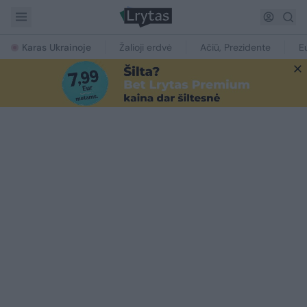
Karas Ukrainoje
Žalioji erdvė
Ačiū, Prezidente
E