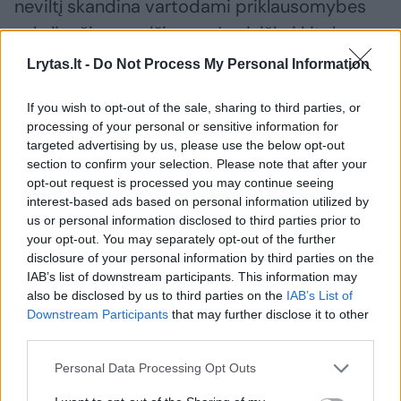
neviltį skandina vartodami priklausomybes
sukeliančias medžiagas. Jų visiškai kitoks
mąstymas, nei 5–9 klasių vaikų. Būtent šios
Lrytas.lt -
Do Not Process My Personal Information
amžiaus grupės yra didžiausios rizikos, nes
If you wish to opt-out of the sale, sharing to third parties, or
smalsumas – beribis, o kritiškai vertinti
processing of your personal or sensitive information for
situacijų bei savo galimybes vaikams dar
targeted advertising by us, please use the below opt-out
sunku“.
section to confirm your selection. Please note that after your
opt-out request is processed you may continue seeing
interest-based ads based on personal information utilized by
us or personal information disclosed to third parties prior to
Vis dėlto, niekaip kitaip, nei kalbantis su
your opt-out. You may separately opt-out of the further
mokiniais, to kritiškumo neišugdysi, –
disclosure of your personal information by third parties on the
įsitikinusi A. Kudzytė. Todėl atvirose
IAB’s list of downstream participants. This information may
also be disclosed by us to third parties on the
IAB’s List of
diskusijose keliami klausimai, ar su jais gali
Downstream Participants
that may further disclose it to other
kažkas panašaus atsitikti, kaip su žmonėmis,
third parties.
kurie tampa priklausomi? Pasak Viliaus, vieni
Personal Data Processing Opt Outs
atsako, kodėl gali tapti priklausomi, kiti tai