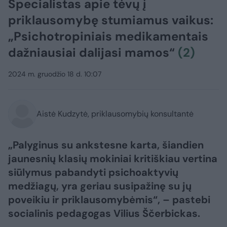
Specialistas apie tėvų į
priklausomybę stumiamus vaikus:
„Psichotropiniais medikamentais
dažniausiai dalijasi mamos“
(2)
2024 m. gruodžio 18 d. 10:07
Aistė Kudzytė, priklausomybių konsultantė
„Palyginus su ankstesne karta, šiandien
jaunesnių klasių mokiniai kritiškiau vertina
siūlymus pabandyti psichoaktyvių
medžiagų, yra geriau susipažinę su jų
poveikiu ir priklausomybėmis“, – pastebi
socialinis pedagogas Vilius Ščerbickas.