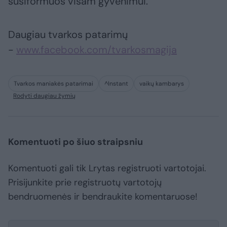
susiformuos visam gyvenimui.
Daugiau tvarkos patarimų
-
www.facebook.com/tvarkosmagija
Tvarkos maniakės patarimai
^Instant
vaikų kambarys
Rodyti daugiau žymių
Komentuoti po šiuo straipsniu
Komentuoti gali tik Lrytas registruoti vartotojai.
Prisijunkite prie registruotų vartotojų
bendruomenės ir bendraukite komentaruose!