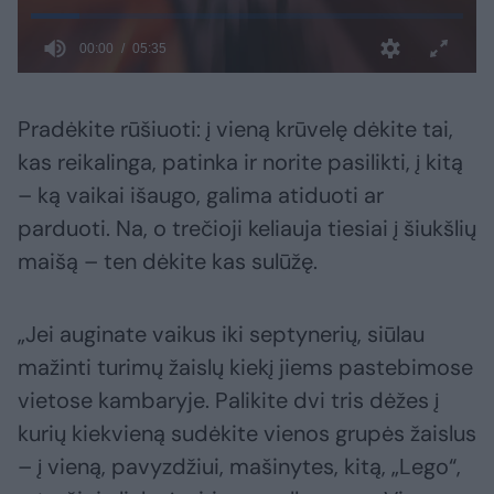
Pradėkite rūšiuoti: į vieną krūvelę dėkite tai,
kas reikalinga, patinka ir norite pasilikti, į kitą
– ką vaikai išaugo, galima atiduoti ar
parduoti. Na, o trečioji keliauja tiesiai į šiukšlių
maišą – ten dėkite kas sulūžę.
„Jei auginate vaikus iki septynerių, siūlau
mažinti turimų žaislų kiekį jiems pastebimose
vietose kambaryje. Palikite dvi tris dėžes į
kurių kiekvieną sudėkite vienos grupės žaislus
– į vieną, pavyzdžiui, mašinytes, kitą, „Lego“,