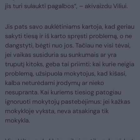
jis turi sulaukti pagalbos“, – akivaizdu Viliui.
Jis pats savo auklėtiniams kartoja, kad geriau
sakyti tiesą ir iš karto spręsti problemą, o ne
dangstyti, bėgti nuo jos. Tačiau ne visi tėvai,
jei vaikas susiduria su sunkumais ar yra
truputį kitoks, geba tai priimti: kai kurie neigia
problemą, užsipuola mokytojus, kad kišasi,
kalba neturėdami įrodymų ar nieko
nesupranta. Kai kuriems tiesiog patogiau
ignoruoti mokytojų pastebėjimus: jei kažkas
mokykloje vyksta, neva atsakinga tik
mokykla.