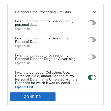
third parties.
laiką, bet ir skatins mąstymą ir kūrybiškumą,
Personal Data Processing Opt Outs
taip pat lavins rašymo ir skaitymo įgūdžius.
I want to opt-out of the Sharing of my
personal data.
Kadangi pastaraisiais mokslo metais
Opted In
moksleiviai mokėsi nuotoliniu būdu, todėl,
I want to opt-out of the Sale of my
Personal Data.
pasak psichologės, vasarą vaikus reikia
Opted In
paskatinti atsitraukti nuo išmaniųjų įrenginių
I want to opt-out of processing my
ir užsiimti kita veikla, daugiau būti gamtoje.
Personal Data for Targeted Advertising.
Opted In
I want to opt-out of Collection, Use,
„Vasarą vaikus galima užrašyti į įvairias
Retention, Sale, and/or Sharing of my
Personal Data that Is Unrelated with the
sporto, poilsio ir temines stovyklas ar dienos
Purposes for which it was collected.
Opted Out
būrelius. Dalyvaudami bendroje veikloje
CONFIRM
vaikai ne tik lavina bendravimo įgūdžius, bet
ir įgyja naujų žinių bei gabumų“, – sako