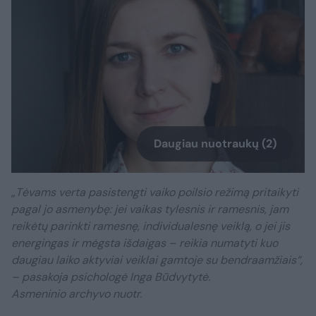
Daugiau nuotraukų (2)
„Tėvams verta pasistengti vaiko poilsio režimą pritaikyti
pagal jo asmenybę: jei vaikas tylesnis ir ramesnis, jam
reikėtų parinkti ramesnę, individualesnę veiklą, o jei jis
energingas ir mėgsta išdaigas – reikia numatyti kuo
daugiau laiko aktyviai veiklai gamtoje su bendraamžiais“,
– pasakoja psichologė Inga Būdvytytė.
Asmeninio archyvo nuotr.