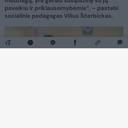
medžiagų, yra geriau susipažinę su jų
poveikiu ir priklausomybėmis“, – pastebi
socialinis pedagogas Vilius Ščerbickas.
Daugiau nuotraukų (2)
Kartu su juo priklausomybių ir savižudybių
prevencijos tema Vilniaus rajono mokyklose