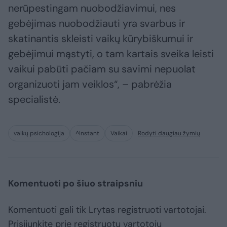
nerūpestingam nuobodžiavimui, nes
gebėjimas nuobodžiauti yra svarbus ir
skatinantis skleisti vaikų kūrybiškumui ir
gebėjimui mąstyti, o tam kartais sveika leisti
vaikui pabūti pačiam su savimi nepuolat
organizuoti jam veiklos“, – pabrėžia
specialistė.
vaikų psichologija
^Instant
Vaikai
Rodyti daugiau žymių
Komentuoti po šiuo straipsniu
Komentuoti gali tik Lrytas registruoti vartotojai.
Prisijunkite prie registruotų vartotojų