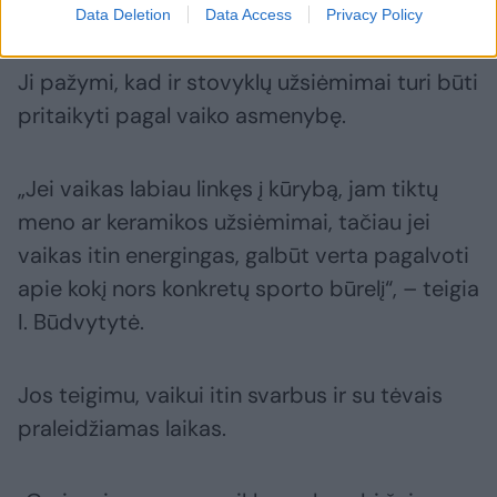
specialistė.
Data Deletion
Data Access
Privacy Policy
Ji pažymi, kad ir stovyklų užsiėmimai turi būti
pritaikyti pagal vaiko asmenybę.
„Jei vaikas labiau linkęs į kūrybą, jam tiktų
meno ar keramikos užsiėmimai, tačiau jei
vaikas itin energingas, galbūt verta pagalvoti
apie kokį nors konkretų sporto būrelį“, – teigia
I. Būdvytytė.
Jos teigimu, vaikui itin svarbus ir su tėvais
praleidžiamas laikas.