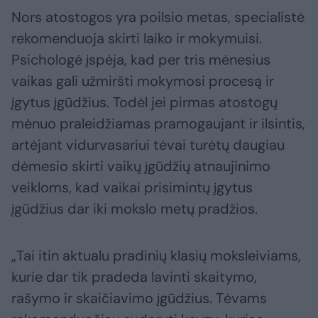
Nors atostogos yra poilsio metas, specialistė
rekomenduoja skirti laiko ir mokymuisi.
Psichologė įspėja, kad per tris mėnesius
vaikas gali užmiršti mokymosi procesą ir
įgytus įgūdžius. Todėl jei pirmas atostogų
mėnuo praleidžiamas pramogaujant ir ilsintis,
artėjant vidurvasariui tėvai turėtų daugiau
dėmesio skirti vaikų įgūdžių atnaujinimo
veikloms, kad vaikai prisimintų įgytus
įgūdžius dar iki mokslo metų pradžios.
„Tai itin aktualu pradinių klasių moksleiviams,
kurie dar tik pradeda lavinti skaitymo,
rašymo ir skaičiavimo įgūdžius. Tėvams