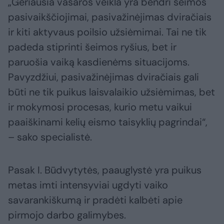
„Geriausia vasaros veikla yra bendri šeimos
pasivaikščiojimai, pasivažinėjimas dviračiais
ir kiti aktyvaus poilsio užsiėmimai. Tai ne tik
padeda stiprinti šeimos ryšius, bet ir
paruošia vaiką kasdienėms situacijoms.
Pavyzdžiui, pasivažinėjimas dviračiais gali
būti ne tik puikus laisvalaikio užsiėmimas, bet
ir mokymosi procesas, kurio metu vaikui
paaiškinami kelių eismo taisyklių pagrindai“,
– sako specialistė.
Pasak I. Būdvytytės, paauglystė yra puikus
metas imti intensyviai ugdyti vaiko
savarankiškumą ir pradėti kalbėti apie
pirmojo darbo galimybes.