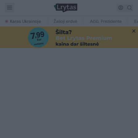
Karas Ukrainoje
Žalioji erdvė
Ačiū, Prezidente
E