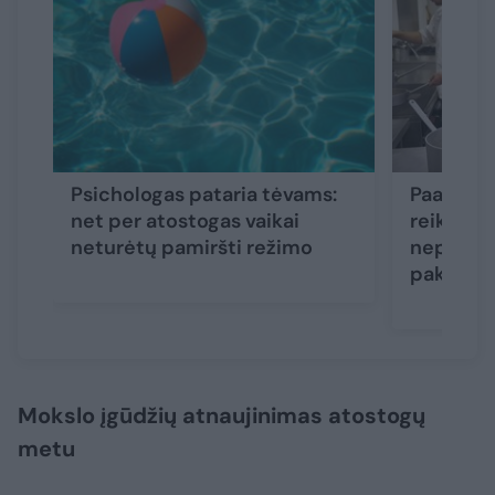
Psichologas pataria tėvams:
Paauglių
net per atostogas vaikai
reikia ži
neturėtų pamiršti režimo
nepilname
pakeisti 
Mokslo įgūdžių atnaujinimas atostogų
metu