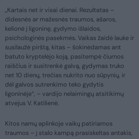
„Kartais net ir visai dienai. Rezultatas –
didesnės ar mažesnės traumos, ašaros,
kelionė į ligoninę, gydymo išlaidos,
psichologinės pasekmės. Vaikas žaidė lauke ir
susilaužė pirštą, kitas – šokinėdamas ant
batuto kryptelėjo koją, pasitempė čiurnos
raiščius ir susitrenkė galvą, gydymas truko
net 10 dienų, trečias nukrito nuo sūpynių, ir
dėl galvos sutrenkimo teko gydytis
ligoninėje“, – vardijo nelaimingų atsitikimų
atvejus V. Katilienė.
Kitos namų aplinkoje vaikų patiriamos
traumos – į stalo kampą prasiskeltas antakis,