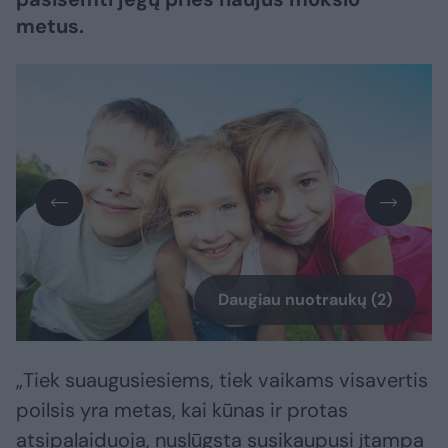
metus.
Daugiau nuotraukų (2)
„Tiek suaugusiesiems, tiek vaikams visavertis
poilsis yra metas, kai kūnas ir protas
atsipalaiduoja, nuslūgsta susikaupusi įtampa