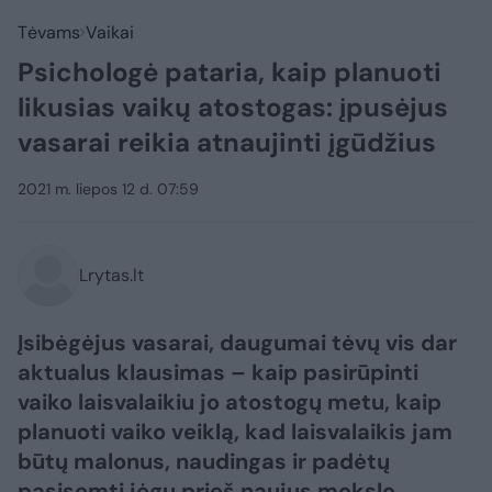
Tėvams
Vaikai
Psichologė pataria, kaip planuoti
likusias vaikų atostogas: įpusėjus
vasarai reikia atnaujinti įgūdžius
2021 m. liepos 12 d. 07:59
Lrytas.lt
Įsibėgėjus vasarai, daugumai tėvų vis dar
aktualus klausimas – kaip pasirūpinti
vaiko laisvalaikiu jo atostogų metu, kaip
planuoti vaiko veiklą, kad laisvalaikis jam
būtų malonus, naudingas ir padėtų
pasisemti jėgų prieš naujus mokslo