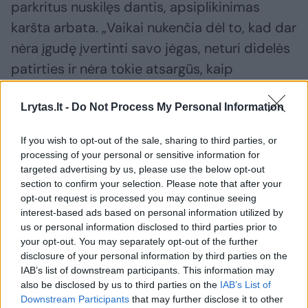
parkritus nuskilęs dantis, apsiplikinimas
karšta arbata. „Vaikai nukenčia dėl to, kad dar
nėra įgudę įvertinti savo jėgas, neturi didelės
patirties ir nėra tokie atsargūs, kaip
suaugusieji. Namuose vienus galima palikti 14
metų sulaukusius ir vyresnius vaikus. Tokio
Lrytas.lt -
Do Not Process My Personal Information
amžiaus jie jau yra sąmoningi žmonės, kurie
If you wish to opt-out of the sale, sharing to third parties, or
daugiau ar mažiau gali tinkamai įvertinti visas
processing of your personal or sensitive information for
aplinkybes“, – aiškino draudimo bendrovės
targeted advertising by us, please use the below opt-out
section to confirm your selection. Please note that after your
atstovė.
opt-out request is processed you may continue seeing
interest-based ads based on personal information utilized by
us or personal information disclosed to third parties prior to
Laisvalaikis – pagal vaiko charakterį
your opt-out. You may separately opt-out of the further
disclosure of your personal information by third parties on the
IAB’s list of downstream participants. This information may
Pasak I. Būdvytytės, šis procesas ne tik
also be disclosed by us to third parties on the
IAB’s List of
Downstream Participants
that may further disclose it to other
padės vaikams mokytis organizuoti savo