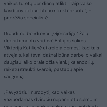
vaikas turėtų per dieną atlikti. Taip vaiko
kasdienybė bus labiau struktūrizuota“, –
pabrėžia specialistė.
Draudimo bendrovės „Gjensidige“ Žalų
departamento vadovė Baltijos šalims
Viktorija Katilienė atkreipia dėmesį, kad tais
atvejais, kai tėvai dažnai būna darbe, o vaikai
daugiau laiko praleidžia vieni, į kalendorių,
reikėtų įtraukti svarbių pastabų apie
saugumą.
„Pavyzdžiui, nurodyti, kad vaikas
važiuodamas dviračiu nepamirštų šalmo ir
pan. Vyresnius vaikus galima paraginti kurti