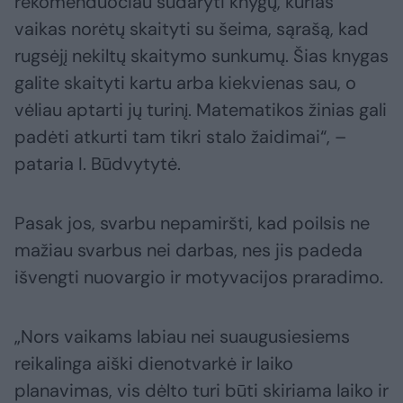
rekomenduočiau sudaryti knygų, kurias
vaikas norėtų skaityti su šeima, sąrašą, kad
rugsėjį nekiltų skaitymo sunkumų. Šias knygas
galite skaityti kartu arba kiekvienas sau, o
vėliau aptarti jų turinį. Matematikos žinias gali
padėti atkurti tam tikri stalo žaidimai“, –
pataria I. Būdvytytė.
Pasak jos, svarbu nepamiršti, kad poilsis ne
mažiau svarbus nei darbas, nes jis padeda
išvengti nuovargio ir motyvacijos praradimo.
„Nors vaikams labiau nei suaugusiesiems
reikalinga aiški dienotvarkė ir laiko
planavimas, vis dėlto turi būti skiriama laiko ir