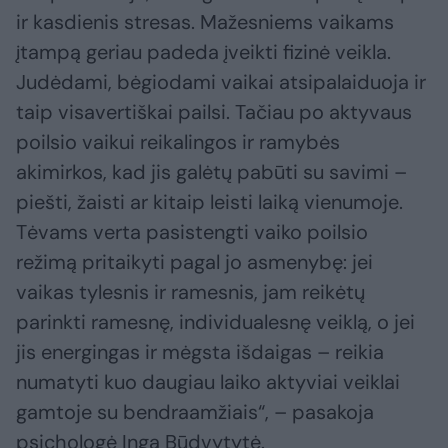
ir kasdienis stresas. Mažesniems vaikams
įtampą geriau padeda įveikti fizinė veikla.
Judėdami, bėgiodami vaikai atsipalaiduoja ir
taip visavertiškai pailsi. Tačiau po aktyvaus
poilsio vaikui reikalingos ir ramybės
akimirkos, kad jis galėtų pabūti su savimi –
piešti, žaisti ar kitaip leisti laiką vienumoje.
Tėvams verta pasistengti vaiko poilsio
režimą pritaikyti pagal jo asmenybę: jei
vaikas tylesnis ir ramesnis, jam reikėtų
parinkti ramesnę, individualesnę veiklą, o jei
jis energingas ir mėgsta išdaigas – reikia
numatyti kuo daugiau laiko aktyviai veiklai
gamtoje su bendraamžiais“, – pasakoja
psichologė Inga Būdvytytė.