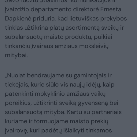
Savo ruožtu „Maximos“ komunikacijos ir
įvaizdžio departamento direktorė Ernesta
Dapkienė priduria, kad lietuviškas prekybos
tinklas užtikrina platų asortimentą sveikų ir
subalansuotų maisto produktų, puikiai
tinkančių įvairaus amžiaus moksleivių
mitybai.
„Nuolat bendraujame su gamintojais ir
tiekėjais, kurie siūlo vis naujų idėjų, kaip
patenkinti mokyklinio amžiaus vaikų
poreikius, užtikrinti sveiką gyvenseną bei
subalansuotą mitybą. Kartu su partneriais
kuriame ir formuojame maisto prekių
įvairovę, kuri padėtų išlaikyti tinkamos