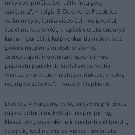
mitybos įpročius bei užtikrintų gerą
savijautą“, – teigia E. Dapkienė. Pasak jos,
vaiko mitybą lemia visos šeimos įpročiai,
todėl maisto prekių krepšelį derėtų sudaryti
kartu – panašiai, kaip renkantis mokyklines
prekes naujiems mokslo metams.
„Bendraujant ir aptariant sprendimus,
paprasta paaiškinti, kodėl verta rinktis
vienus, o ne kitus maisto produktus, ir kokią
naudą jie suteikia“, – sako E. Dapkienė.
Dietistė V. Kurpienė vaikų mitybos principus
ragina aptarti mokykloje jau per pirmąjį
klasės tėvų susirinkimą ir susitarti dėl bendrų
taisyklių, kad nė vienas vaikas nesijaustų