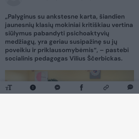
„Palyginus su ankstesne karta, šiandien
jaunesnių klasių mokiniai kritiškiau vertina
siūlymus pabandyti psichoaktyvių
medžiagų, yra geriau susipažinę su jų
poveikiu ir priklausomybėmis“, – pastebi
socialinis pedagogas Vilius Ščerbickas.