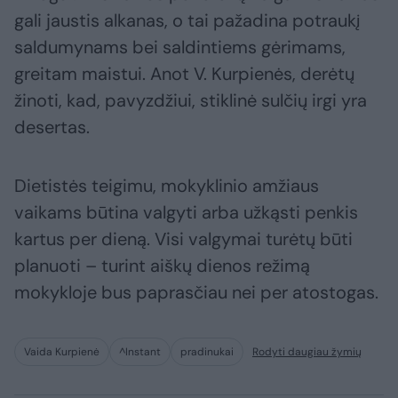
gali jaustis alkanas, o tai pažadina potraukį
saldumynams bei saldintiems gėrimams,
greitam maistui. Anot V. Kurpienės, derėtų
žinoti, kad, pavyzdžiui, stiklinė sulčių irgi yra
desertas.
Dietistės teigimu, mokyklinio amžiaus
vaikams būtina valgyti arba užkąsti penkis
kartus per dieną. Visi valgymai turėtų būti
planuoti – turint aiškų dienos režimą
mokykloje bus paprasčiau nei per atostogas.
Vaida Kurpienė
^Instant
pradinukai
Rodyti daugiau žymių