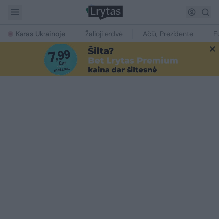
Karas Ukrainoje
Žalioji erdvė
Ačiū, Prezidente
E