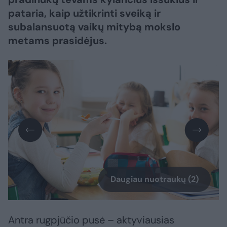
pataria, kaip užtikrinti sveiką ir
subalansuotą vaikų mitybą mokslo
metams prasidėjus.
Daugiau nuotraukų (2)
Antra rugpjūčio pusė – aktyviausias