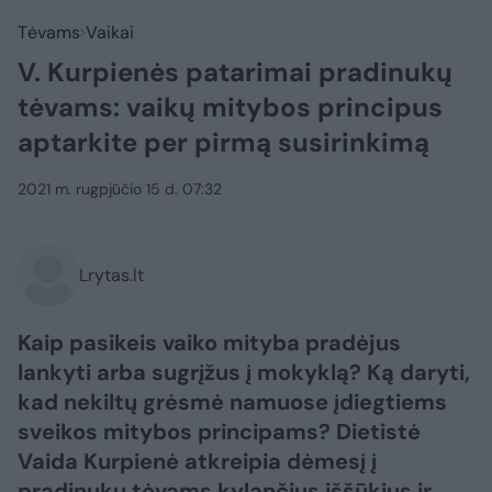
Tėvams
Vaikai
V. Kurpienės patarimai pradinukų
tėvams: vaikų mitybos principus
aptarkite per pirmą susirinkimą
2021 m. rugpjūčio 15 d. 07:32
Lrytas.lt
Kaip pasikeis vaiko mityba pradėjus
lankyti arba sugrįžus į mokyklą? Ką daryti,
kad nekiltų grėsmė namuose įdiegtiems
sveikos mitybos principams? Dietistė
Vaida Kurpienė atkreipia dėmesį į
pradinukų tėvams kylančius iššūkius ir