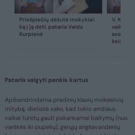
Priešpiečių dėžutė mokyklai:
V. Kurpi
ką į ją dėti, pataria Vaida
vaikams:
Kurpienė
svorį, mi
keisti vi
Pataria valgyti penkis kartus
Apibendrindama pradinių klasių moksleivių
mitybą, dietistė sako, kad tokio amžiaus
vaikai turėtų gauti pakankamai baltymų (nuo
varškės iki pupelių), gerųjų angliavandenių