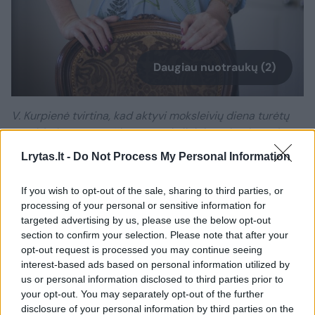
Daugiau nuotraukų (2)
V. Kurpienė tvirtina, kad aktyvi moksleivių diena turėtų
prasidėti nuo pusryčių, nes moksliniais tyrimais įrodyta,
kad sveiki pusryčiai veikia vaiko nuotaiką, gebėjimą
Lrytas.lt -
Do Not Process My Personal Information
susikaupti ir net bendrauti.
Asmeninio albumo nuotr.
If you wish to opt-out of the sale, sharing to third parties, or
processing of your personal or sensitive information for
targeted advertising by us, please use the below opt-out
V. Kurpienė tvirtina, kad aktyvi moksleivių
section to confirm your selection. Please note that after your
diena turėtų prasidėti nuo pusryčių, nes
opt-out request is processed you may continue seeing
interest-based ads based on personal information utilized by
moksliniais tyrimais įrodyta, kad sveiki
us or personal information disclosed to third parties prior to
pusryčiai veikia vaiko nuotaiką, gebėjimą
your opt-out. You may separately opt-out of the further
disclosure of your personal information by third parties on the
susikaupti ir net bendrauti.