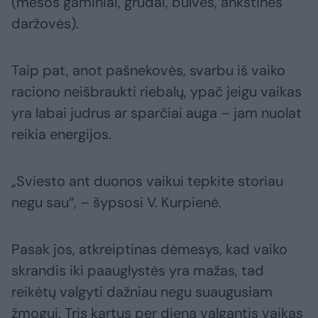
(mėsos gaminiai, grūdai, bulvės, ankštinės
daržovės).
Taip pat, anot pašnekovės, svarbu iš vaiko
raciono neišbraukti riebalų, ypač jeigu vaikas
yra labai judrus ar sparčiai auga – jam nuolat
reikia energijos.
„Sviesto ant duonos vaikui tepkite storiau
negu sau“, – šypsosi V. Kurpienė.
Pasak jos, atkreiptinas dėmesys, kad vaiko
skrandis iki paauglystės yra mažas, tad
reikėtų valgyti dažniau negu suaugusiam
žmogui. Tris kartus per dieną valgantis vaikas