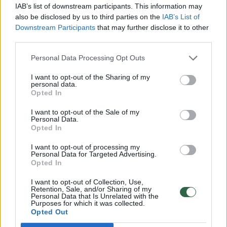
IAB’s list of downstream participants. This information may
also be disclosed by us to third parties on the
IAB’s List of
Downstream Participants
that may further disclose it to other
„Vertingų pusryčių pagrindas turėtų būti
third parties.
grūdų produktai, pavyzdžiui, košės. Grūdai
Personal Data Processing Opt Outs
lėtai atiduoda energiją – dažnai net
užkandžių iki ankstyvų 11 val. pietų nereikia
I want to opt-out of the Sharing of my
personal data.
arba pakanka vieno-dviejų vaisių. Žinoma,
Opted In
jeigu pradinuko diena tęsiasi ilgiau, po
I want to opt-out of the Sale of my
Personal Data.
pamokų seka užsiėmimai, tuomet derėtų
Opted In
pasirūpinti sveikais užkandžiais: skirtingais
I want to opt-out of processing my
vaisiais, uogomis, kukurūzo burbuolėmis,
Personal Data for Targeted Advertising.
Opted In
nesaldžiais mėsos, pupelių ar grūdinių
produktų keksiukais, airano gėrimu, sūrio
I want to opt-out of Collection, Use,
Retention, Sale, and/or Sharing of my
Personal Data that Is Unrelated with the
lazdelėmis, kieto sūrio gabalėliais. Jei vaikas
Purposes for which it was collected.
grįžta namo tik vakare, tuomet reikės ir
Opted Out