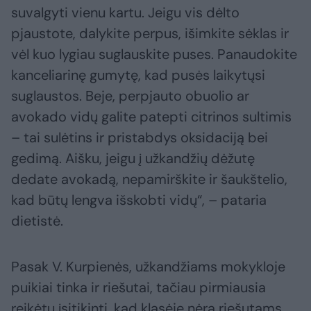
suvalgyti vienu kartu. Jeigu vis dėlto
pjaustote, dalykite perpus, išimkite sėklas ir
vėl kuo lygiau suglauskite puses. Panaudokite
kanceliarinę gumytę, kad pusės laikytųsi
suglaustos. Beje, perpjauto obuolio ar
avokado vidų galite patepti citrinos sultimis
– tai sulėtins ir pristabdys oksidaciją bei
gedimą. Aišku, jeigu į užkandžių dėžutę
dedate avokadą, nepamirškite ir šaukštelio,
kad būtų lengva išskobti vidų“, – pataria
dietistė.
Pasak V. Kurpienės, užkandžiams mokykloje
puikiai tinka ir riešutai, tačiau pirmiausia
reikėtų įsitikinti, kad klasėje nėra riešutams