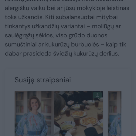
alergiškų vaikų bei ar jūsų mokykloje leistinas
toks užkandis. Kiti subalansuotai mitybai
tinkantys užkandžių variantai – moliūgų ar
saulėgrąžų sėklos, viso grūdo duonos
sumuštiniai ar kukurūzų burbuolės – kaip tik
dabar prasideda šviežių kukurūzų derlius.
Susiję straipsniai