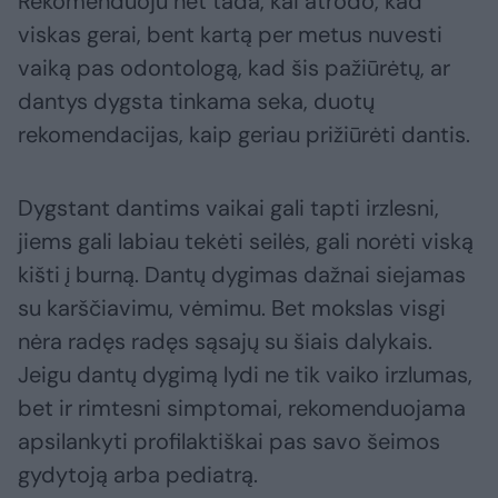
Rekomenduoju net tada, kai atrodo, kad
viskas gerai, bent kartą per metus nuvesti
vaiką pas odontologą, kad šis pažiūrėtų, ar
dantys dygsta tinkama seka, duotų
rekomendacijas, kaip geriau prižiūrėti dantis.
Dygstant dantims vaikai gali tapti irzlesni,
jiems gali labiau tekėti seilės, gali norėti viską
kišti į burną. Dantų dygimas dažnai siejamas
su karščiavimu, vėmimu. Bet mokslas visgi
nėra radęs radęs sąsajų su šiais dalykais.
Jeigu dantų dygimą lydi ne tik vaiko irzlumas,
bet ir rimtesni simptomai, rekomenduojama
apsilankyti profilaktiškai pas savo šeimos
gydytoją arba pediatrą.