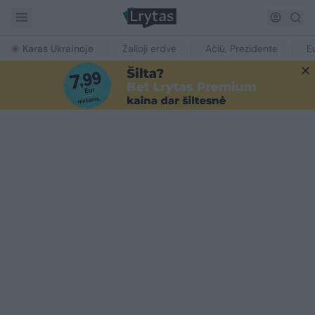
Karas Ukrainoje
Žalioji erdvė
Ačiū, Prezidente
E