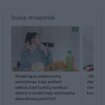
Susiję straipsniai
Atsakingas saldumynų
„Nekalta
vartojimas: kaip auklėti
dantimis 
vaikus, kad turėtų sveikus
rimtus s
dantis ir kodėl taip vertinama
kuo tai s
skandinavų patirtis?