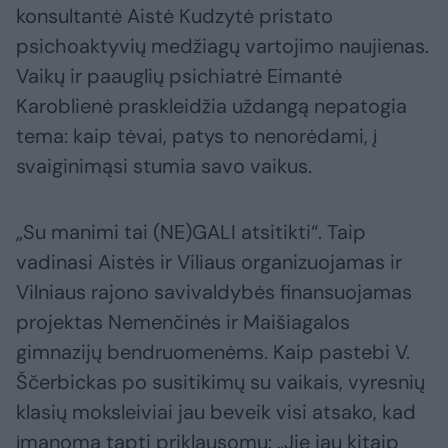
konsultantė Aistė Kudzytė pristato
psichoaktyvių medžiagų vartojimo naujienas.
Vaikų ir paauglių psichiatrė Eimantė
Karoblienė praskleidžia uždangą nepatogia
tema: kaip tėvai, patys to nenorėdami, į
svaiginimąsi stumia savo vaikus.
„Su manimi tai (NE)GALI atsitikti“. Taip
vadinasi Aistės ir Viliaus organizuojamas ir
Vilniaus rajono savivaldybės finansuojamas
projektas Nemenčinės ir Maišiagalos
gimnazijų bendruomenėms. Kaip pastebi V.
Ščerbickas po susitikimų su vaikais, vyresnių
klasių moksleiviai jau beveik visi atsako, kad
įmanoma tapti priklausomu: „Jie jau kitaip