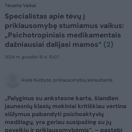
Tėvams
Vaikai
Specialistas apie tėvų į
priklausomybę stumiamus vaikus:
„Psichotropiniais medikamentais
dažniausiai dalijasi mamos“
(2)
2024 m. gruodžio 18 d. 10:07
Aistė Kudzytė, priklausomybių konsultantė
„Palyginus su ankstesne karta, šiandien
jaunesnių klasių mokiniai kritiškiau vertina
siūlymus pabandyti psichoaktyvių
medžiagų, yra geriau susipažinę su jų
poveikiu ir priklausomybėmis“, – pastebi