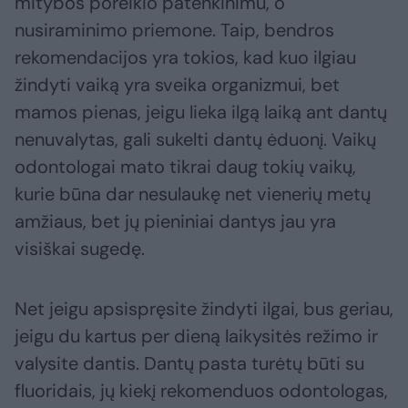
mitybos poreikio patenkinimu, o
nusiraminimo priemone. Taip, bendros
rekomendacijos yra tokios, kad kuo ilgiau
žindyti vaiką yra sveika organizmui, bet
mamos pienas, jeigu lieka ilgą laiką ant dantų
nenuvalytas, gali sukelti dantų ėduonį. Vaikų
odontologai mato tikrai daug tokių vaikų,
kurie būna dar nesulaukę net vienerių metų
amžiaus, bet jų pieniniai dantys jau yra
visiškai sugedę.
Net jeigu apsispręsite žindyti ilgai, bus geriau,
jeigu du kartus per dieną laikysitės režimo ir
valysite dantis. Dantų pasta turėtų būti su
fluoridais, jų kiekį rekomenduos odontologas,