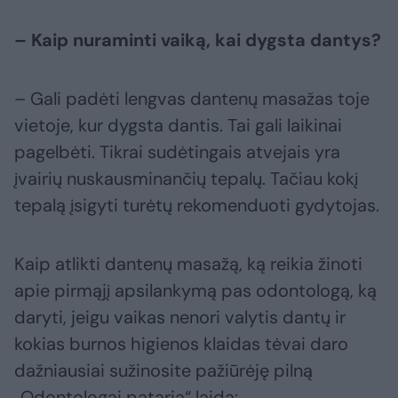
– Kaip nuraminti vaiką, kai dygsta dantys?
– Gali padėti lengvas dantenų masažas toje
vietoje, kur dygsta dantis. Tai gali laikinai
pagelbėti. Tikrai sudėtingais atvejais yra
įvairių nuskausminančių tepalų. Tačiau kokį
tepalą įsigyti turėtų rekomenduoti gydytojas.
Kaip atlikti dantenų masažą, ką reikia žinoti
apie pirmąjį apsilankymą pas odontologą, ką
daryti, jeigu vaikas nenori valytis dantų ir
kokias burnos higienos klaidas tėvai daro
dažniausiai sužinosite pažiūrėję pilną
„Odontologai pataria“ laidą: