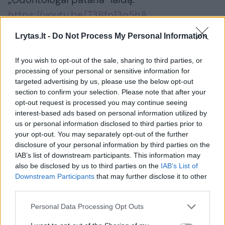
https://youtu.be/738fp13o5hA
Lrytas.lt -
Do Not Process My Personal Information
Spotify:
https://spoti.fi/3rPgb5b
If you wish to opt-out of the sale, sharing to third parties, or
processing of your personal or sensitive information for
Podbean:
https://bit.ly/3qDlWBt
targeted advertising by us, please use the below opt-out
section to confirm your selection. Please note that after your
opt-out request is processed you may continue seeing
interest-based ads based on personal information utilized by
vaikų dantys
vaikų odontologija
Odontologai pataria
us or personal information disclosed to third parties prior to
your opt-out. You may separately opt-out of the further
disclosure of your personal information by third parties on the
IAB’s list of downstream participants. This information may
Komentuoti po šiuo straipsniu
also be disclosed by us to third parties on the
IAB’s List of
Downstream Participants
that may further disclose it to other
third parties.
Komentuoti gali tik Lrytas registruoti vartotojai.
Prisijunkite prie registruotų vartotojų
Personal Data Processing Opt Outs
bendruomenės ir bendraukite komentaruose!