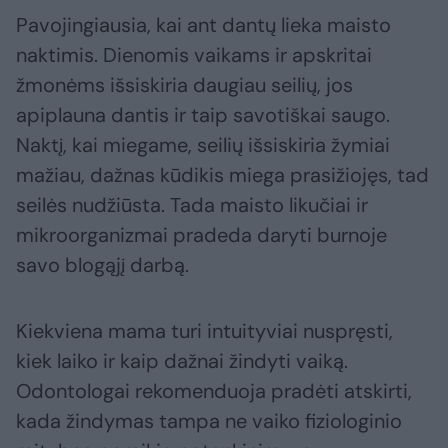
Pavojingiausia, kai ant dantų lieka maisto
naktimis. Dienomis vaikams ir apskritai
žmonėms išsiskiria daugiau seilių, jos
apiplauna dantis ir taip savotiškai saugo.
Naktį, kai miegame, seilių išsiskiria žymiai
mažiau, dažnas kūdikis miega prasižiojęs, tad
seilės nudžiūsta. Tada maisto likučiai ir
mikroorganizmai pradeda daryti burnoje
savo blogąjį darbą.
Kiekviena mama turi intuityviai nuspręsti,
kiek laiko ir kaip dažnai žindyti vaiką.
Odontologai rekomenduoja pradėti atskirti,
kada žindymas tampa ne vaiko fiziologinio