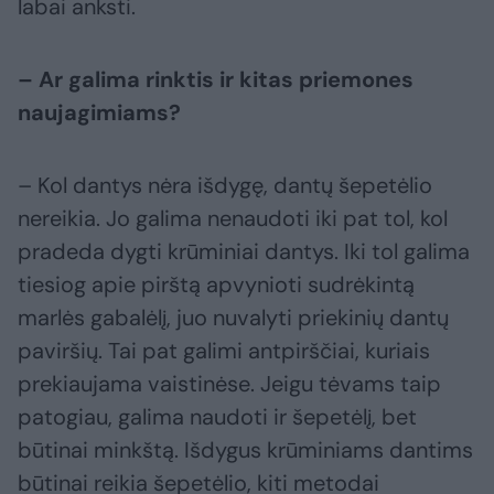
labai anksti.
– Ar galima rinktis ir kitas priemones
naujagimiams?
– Kol dantys nėra išdygę, dantų šepetėlio
nereikia. Jo galima nenaudoti iki pat tol, kol
pradeda dygti krūminiai dantys. Iki tol galima
tiesiog apie pirštą apvynioti sudrėkintą
marlės gabalėlį, juo nuvalyti priekinių dantų
paviršių. Tai pat galimi antpirščiai, kuriais
prekiaujama vaistinėse. Jeigu tėvams taip
patogiau, galima naudoti ir šepetėlį, bet
būtinai minkštą. Išdygus krūminiams dantims
būtinai reikia šepetėlio, kiti metodai