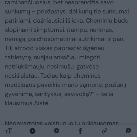
raminančiuosius, bet nesprendžia savo
sunkumų – priežastys, dėl kurių tie sunkumai
patiriami, dažniausiai išlieka. Cheminiu būdu
slopinami simptomai: įtampa, nerimas,
nemiga, psichosomatiniai sutrikimai ir pan.
Tik atrodo viskas paprasta: išgėriau
tabletytę, nuėjau anksčiau miegoti,
netriukšmauju, nesimušu, gatvėse
nesišlaistau. Tačiau kaip cheminės
medžiagos paveikia mano sąmonę, požiūrį į
gyvenimą, santykius, savivoką?“ – kelia
klausimus Aistė.
Nepavartojęs vaistų nuo jų priklausomas
žmogus blogai jaučiasi; planuoja laiką, kada