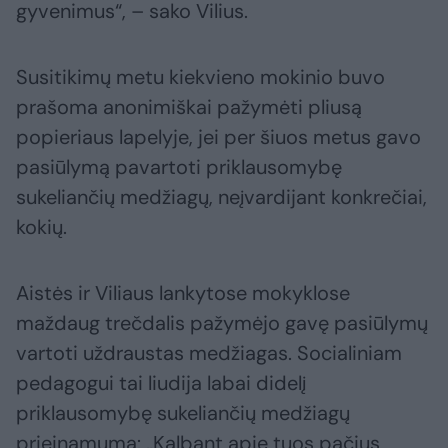
gyvenimus“, – sako Vilius.
Susitikimų metu kiekvieno mokinio buvo
prašoma anonimiškai pažymėti pliusą
popieriaus lapelyje, jei per šiuos metus gavo
pasiūlymą pavartoti priklausomybę
sukeliančių medžiagų, neįvardijant konkrečiai,
kokių.
Aistės ir Viliaus lankytose mokyklose
maždaug trečdalis pažymėjo gavę pasiūlymų
vartoti uždraustas medžiagas. Socialiniam
pedagogui tai liudija labai didelį
priklausomybę sukeliančių medžiagų
prieinamumą: „Kalbant apie tuos pačius