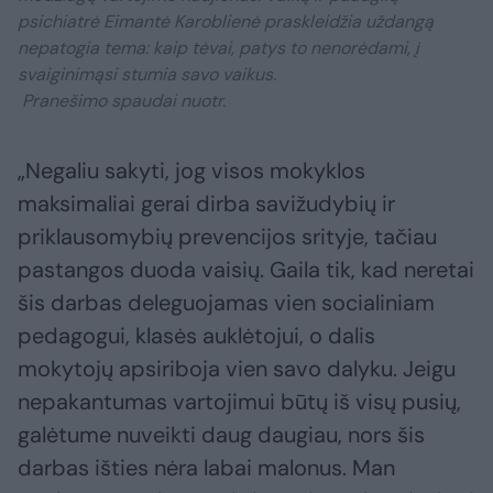
psichiatrė Eimantė Karoblienė praskleidžia uždangą
nepatogia tema: kaip tėvai, patys to nenorėdami, į
svaiginimąsi stumia savo vaikus.
Pranešimo spaudai nuotr.
„Negaliu sakyti, jog visos mokyklos
maksimaliai gerai dirba savižudybių ir
priklausomybių prevencijos srityje, tačiau
pastangos duoda vaisių. Gaila tik, kad neretai
šis darbas deleguojamas vien socialiniam
pedagogui, klasės auklėtojui, o dalis
mokytojų apsiriboja vien savo dalyku. Jeigu
nepakantumas vartojimui būtų iš visų pusių,
galėtume nuveikti daug daugiau, nors šis
darbas išties nėra labai malonus. Man