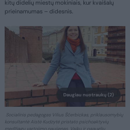
kitų didelių miestų mokiniais, kur kvaišalų
prieinamumas – didesnis.
Daugiau nuotraukų (2)
Socialinis pedagogas Vilius Ščerbickas, priklausomybių
konsultantė Aistė Kudzytė pristato psichoaktyvių
medžiagų vartojimo naujienas. Vaikų ir paauglių