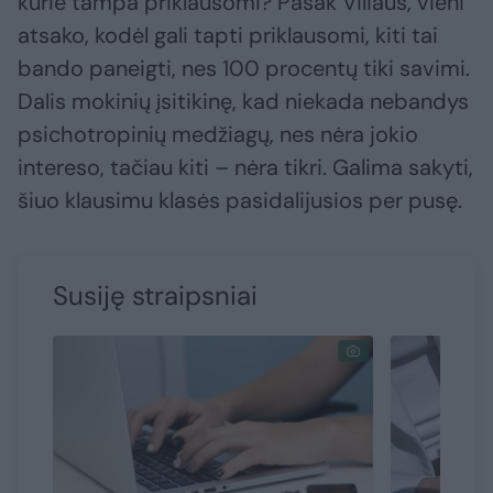
kurie tampa priklausomi? Pasak Viliaus, vieni
atsako, kodėl gali tapti priklausomi, kiti tai
bando paneigti, nes 100 procentų tiki savimi.
Dalis mokinių įsitikinę, kad niekada nebandys
psichotropinių medžiagų, nes nėra jokio
intereso, tačiau kiti – nėra tikri. Galima sakyti,
šiuo klausimu klasės pasidalijusios per pusę.
Susiję straipsniai