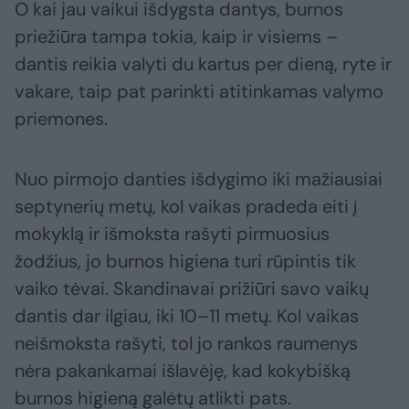
O kai jau vaikui išdygsta dantys, burnos
priežiūra tampa tokia, kaip ir visiems –
dantis reikia valyti du kartus per dieną, ryte ir
vakare, taip pat parinkti atitinkamas valymo
priemones.
Nuo pirmojo danties išdygimo iki mažiausiai
septynerių metų, kol vaikas pradeda eiti į
mokyklą ir išmoksta rašyti pirmuosius
žodžius, jo burnos higiena turi rūpintis tik
vaiko tėvai. Skandinavai prižiūri savo vaikų
dantis dar ilgiau, iki 10–11 metų. Kol vaikas
neišmoksta rašyti, tol jo rankos raumenys
nėra pakankamai išlavėję, kad kokybišką
burnos higieną galėtų atlikti pats.