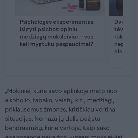
Psichologės eksperimentas:
Dvigubi 
įsigyti psichotropinių
tėvai aiš
medžiagų moksleiviui – vos
rūkymo ž
keli mygtukų paspaudimai?
nepaleid
elektron
„Mokiniai, kurie savo aplinkoje mato nuo
alkoholio, tabako, vaistų, kitų medžiagų
priklausomus žmones, kritiškiau vertina
situacijas. Nemaža jų dalis pažįsta
bendraamžių, kurie vartoja. Kaip sako
apsisprendę nevartoti vyresni moksleiviai,