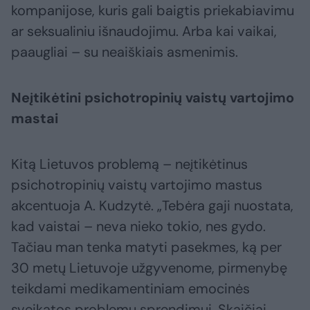
kompanijose, kuris gali baigtis priekabiavimu
ar seksualiniu išnaudojimu. Arba kai vaikai,
paaugliai – su neaiškiais asmenimis.
Neįtikėtini psichotropinių vaistų vartojimo
mastai
Kitą Lietuvos problemą – neįtikėtinus
psichotropinių vaistų vartojimo mastus
akcentuoja A. Kudzytė. „Tebėra gaji nuostata,
kad vaistai – neva nieko tokio, nes gydo.
Tačiau man tenka matyti pasekmes, ką per
30 metų Lietuvoje užgyvenome, pirmenybę
teikdami medikamentiniam emocinės
sveikatos problemų sprendimui. Skaičiai