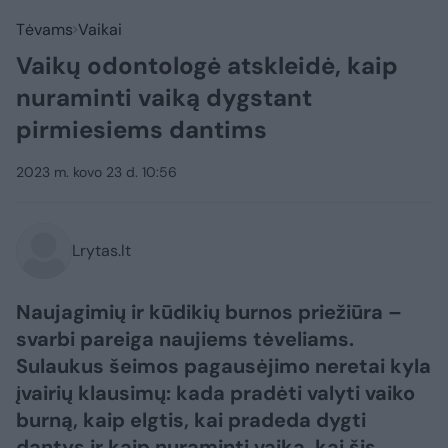
Tėvams
Vaikai
Vaikų odontologė atskleidė, kaip
nuraminti vaiką dygstant
pirmiesiems dantims
2023 m. kovo 23 d. 10:56
Lrytas.lt
Naujagimių ir kūdikių burnos priežiūra –
svarbi pareiga naujiems tėveliams.
Sulaukus šeimos pagausėjimo neretai kyla
įvairių klausimų: kada pradėti valyti vaiko
burną, kaip elgtis, kai pradeda dygti
dantys ir kaip nuraminti vaiką, kai šis