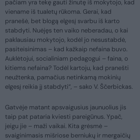
pačiam yra tekę gauti žinutę iš mokytojo, kad
viename iš tualetų rūkoma. Gerai, kad
pranešė, bet blogą elgesį svarbu iš karto
stabdyti. Nuėjęs ten vaiko neberadau, o kai
paklausiau mokytojo, kodėl jo nesustabdė,
pasiteisinimas – kad kažkaip nefaina buvo.
Auklėtojui, socialiniam pedagogui – faina, o
kitiems nefaina? Todėl kartoju, kad pranešti
neužtenka, pamačius netinkamą mokinių
elgesį reikia jį stabdyti“, – sako V. Ščerbickas.
Gatvėje matant apsvaigusius jaunuolius jis
taip pat pataria kviesti pareigūnus. Ypač,
jeigu jie – maži vaikai. Kita grėsmė –
svaiginimasis mišriose berniukų ir mergaičių