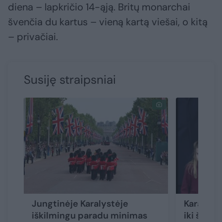
diena – lapkričio 14-ąją. Britų monarchai
švenčia du kartus – vieną kartą viešai, o kitą
– privačiai.
Susiję straipsniai
Jungtinėje Karalystėje
Karališk
iškilmingu paradu minimas
iki šiol 