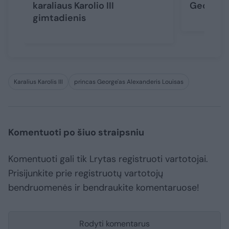
karaliaus Karolio III
George‘o
gimtadienis
Karalius Karolis III
princas George'as Alexanderis Louisas
Komentuoti po šiuo straipsniu
Komentuoti gali tik Lrytas registruoti vartotojai.
Prisijunkite prie registruotų vartotojų
bendruomenės ir bendraukite komentaruose!
Rodyti komentarus