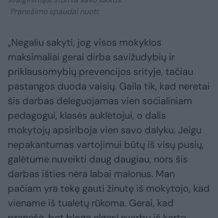
Pranešimo spaudai nuotr.
„Negaliu sakyti, jog visos mokyklos
maksimaliai gerai dirba savižudybių ir
priklausomybių prevencijos srityje, tačiau
pastangos duoda vaisių. Gaila tik, kad neretai
šis darbas deleguojamas vien socialiniam
pedagogui, klasės auklėtojui, o dalis
mokytojų apsiriboja vien savo dalyku. Jeigu
nepakantumas vartojimui būtų iš visų pusių,
galėtume nuveikti daug daugiau, nors šis
darbas išties nėra labai malonus. Man
pačiam yra tekę gauti žinutę iš mokytojo, kad
viename iš tualetų rūkoma. Gerai, kad
pranešė, bet blogą elgesį svarbu iš karto