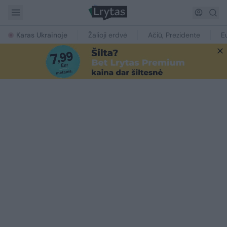
Karas Ukrainoje
Žalioji erdvė
Ačiū, Prezidente
E