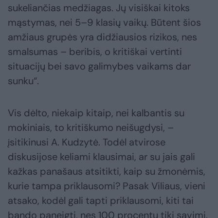
sukeliančias medžiagas. Jų visiškai kitoks
mąstymas, nei 5–9 klasių vaikų. Būtent šios
amžiaus grupės yra didžiausios rizikos, nes
smalsumas – beribis, o kritiškai vertinti
situacijų bei savo galimybes vaikams dar
sunku“.
Vis dėlto, niekaip kitaip, nei kalbantis su
mokiniais, to kritiškumo neišugdysi, –
įsitikinusi A. Kudzytė. Todėl atvirose
diskusijose keliami klausimai, ar su jais gali
kažkas panašaus atsitikti, kaip su žmonėmis,
kurie tampa priklausomi? Pasak Viliaus, vieni
atsako, kodėl gali tapti priklausomi, kiti tai
bando paneigti, nes 100 procentų tiki savimi.