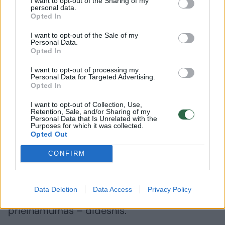
I want to opt-out of the Sharing of my
rūkalų negalėtų įsigyti jaunesni, nei 20 metų
personal data.
Opted In
amžiaus žmonės, kaip yra siūloma, taikant
I want to opt-out of the Sale of my
griežtesnę teisinę atsakomybę tiems, kurie
Personal Data.
Opted In
platina, nuperka medžiagų draudžiamų
nepilnamečiams“.
I want to opt-out of processing my
Personal Data for Targeted Advertising.
Opted In
Pamačius netinkamą elgesį – iš karto
I want to opt-out of Collection, Use,
Retention, Sale, and/or Sharing of my
stabdyt
Personal Data that Is Unrelated with the
Purposes for which it was collected.
Opted Out
Viliui susidaro įspūdis, kad situacija šiek tiek
CONFIRM
gerėja. Tačiau reikia turėti omenyje, jog dirba
su Vilniaus rajono, o ne sostinės, Kauno ar
Data Deletion
Data Access
Privacy Policy
kitų didelių miestų mokiniais, kur kvaišalų
prieinamumas – didesnis.