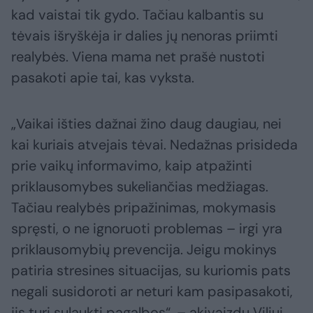
kad vaistai tik gydo. Tačiau kalbantis su
tėvais išryškėja ir dalies jų nenoras priimti
realybės. Viena mama net prašė nustoti
pasakoti apie tai, kas vyksta.
„Vaikai išties dažnai žino daug daugiau, nei
kai kuriais atvejais tėvai. Nedažnas prisideda
prie vaikų informavimo, kaip atpažinti
priklausomybes sukeliančias medžiagas.
Tačiau realybės pripažinimas, mokymasis
spręsti, o ne ignoruoti problemas – irgi yra
priklausomybių prevencija. Jeigu mokinys
patiria stresines situacijas, su kuriomis pats
negali susidoroti ar neturi kam pasipasakoti,
jis turi sulaukti pagalbos“, – akivaizdu Viliui.