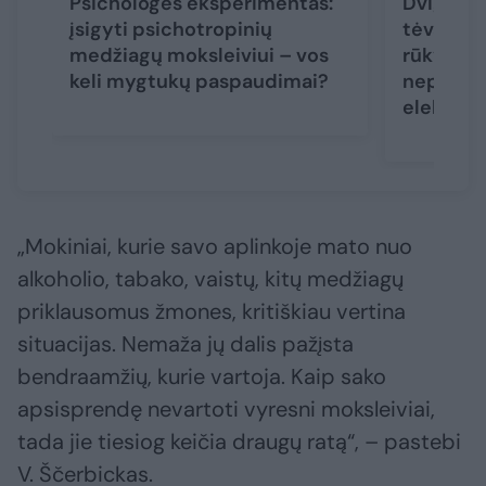
Psichologės eksperimentas:
Dvigubi 
įsigyti psichotropinių
tėvai aiš
medžiagų moksleiviui – vos
rūkymo ž
keli mygtukų paspaudimai?
nepaleid
elektron
„Mokiniai, kurie savo aplinkoje mato nuo
alkoholio, tabako, vaistų, kitų medžiagų
priklausomus žmones, kritiškiau vertina
situacijas. Nemaža jų dalis pažįsta
bendraamžių, kurie vartoja. Kaip sako
apsisprendę nevartoti vyresni moksleiviai,
tada jie tiesiog keičia draugų ratą“, – pastebi
V. Ščerbickas.