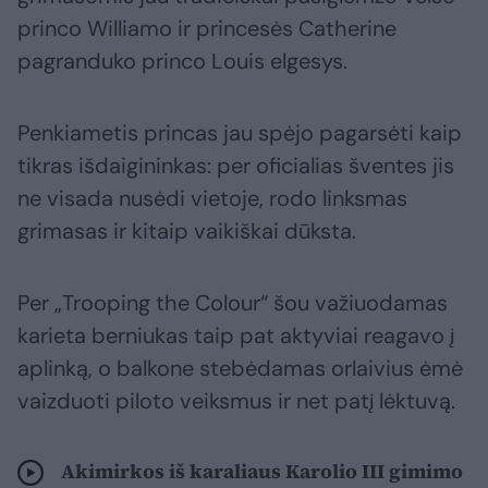
princo Williamo ir princesės Catherine
pagranduko princo Louis elgesys.
Penkiametis princas jau spėjo pagarsėti kaip
tikras išdaigininkas: per oficialias šventes jis
ne visada nusėdi vietoje, rodo linksmas
grimasas ir kitaip vaikiškai dūksta.
Per „Trooping the Colour“ šou važiuodamas
karieta berniukas taip pat aktyviai reagavo į
aplinką, o balkone stebėdamas orlaivius ėmė
vaizduoti piloto veiksmus ir net patį lėktuvą.
Akimirkos iš karaliaus Karolio III gimimo