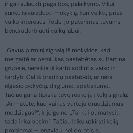
ir gali sulaukti pagalbos, palaikymo. Viliui
sunku įsivaizduoti mokyklą, kuri veiktų prieš
vaiko interesus. Todėl jo patarimas tėvams –
bendradarbiauti vaikų labui.
„Gavus pirminį signalą iš mokyklos, kad
mergaitė ar berniukas pastebėtas su įtartina
grupele, nereikia iš karto sodintis vaiko ir
tardyti. Gal iš pradžių pastebėti, ar nėra
elgesio pokyčių, dirglumo, apatiškumo.
Tačiau gana tipiška tėvų reakcija į tokį signalą:
„Ar matėte, kad vaikas vartoja draudžiamas
medžiagas?“. Ir jeigu ne: „Tai kai pamatysit,
tada ir kalbėsim“. Tačiau laiku užkirsti kelią
problemai – lengviau, nei dorotis su