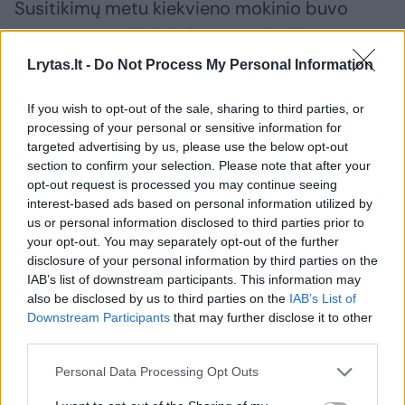
Susitikimų metu kiekvieno mokinio buvo
prašoma anonimiškai pažymėti pliusą
popieriaus lapelyje, jei per šiuos metus gavo
Lrytas.lt -
Do Not Process My Personal Information
pasiūlymą pavartoti priklausomybę
If you wish to opt-out of the sale, sharing to third parties, or
sukeliančių medžiagų, neįvardijant konkrečiai,
processing of your personal or sensitive information for
kokių.
targeted advertising by us, please use the below opt-out
section to confirm your selection. Please note that after your
opt-out request is processed you may continue seeing
Aistės ir Viliaus lankytose mokyklose
interest-based ads based on personal information utilized by
us or personal information disclosed to third parties prior to
maždaug trečdalis pažymėjo gavę pasiūlymų
your opt-out. You may separately opt-out of the further
vartoti uždraustas medžiagas. Socialiniam
disclosure of your personal information by third parties on the
IAB’s list of downstream participants. This information may
pedagogui tai liudija labai didelį
also be disclosed by us to third parties on the
IAB’s List of
priklausomybę sukeliančių medžiagų
Downstream Participants
that may further disclose it to other
prieinamumą: „Kalbant apie tuos pačius
third parties.
„veipus“, manau, prieinamumo mažinimo
Personal Data Processing Opt Outs
reikėtų laikytis ir toliau. Būčiau už tai, kad