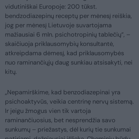
vidutiniškai Europoje: 200 tūkst.
bendzodiazepinų receptų per mėnesį reiškia,
jog per mėnesį Lietuvoje suvartojama
mažiausiai 6 mln. psichotropinių tablečių“, –
skaičiuoja priklausomybių konsultantė,
atkreipdama dėmesį, kad priklausomybės
nuo raminančiųjų daug sunkiau atsisakyti, nei
kitų.
„Nepamirškime, kad benzodiazepinai yra
psichoaktyvūs, veikia centrinę nervų sistemą.
Ir jeigu žmogus vien tik vartoja
raminančiuosius, bet nesprendžia savo
sunkumų – priežastys, dėl kurių tie sunkumai
patiriami, dažniausiai išlieka. Cheminiu būdu