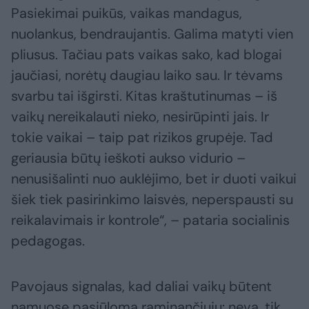
Pasiekimai puikūs, vaikas mandagus,
nuolankus, bendraujantis. Galima matyti vien
pliusus. Tačiau pats vaikas sako, kad blogai
jaučiasi, norėtų daugiau laiko sau. Ir tėvams
svarbu tai išgirsti. Kitas kraštutinumas – iš
vaikų nereikalauti nieko, nesirūpinti jais. Ir
tokie vaikai – taip pat rizikos grupėje. Tad
geriausia būtų ieškoti aukso vidurio –
nenusišalinti nuo auklėjimo, bet ir duoti vaikui
šiek tiek pasirinkimo laisvės, neperspausti su
reikalavimais ir kontrole“, – pataria socialinis
pedagogas.
Pavojaus signalas, kad daliai vaikų būtent
namuose pasiūloma raminančiųjų: neva, tik