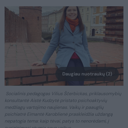
Daugiau nuotraukų (2)
Socialinis pedagogas Vilius Ščerbickas, priklausomybių
konsultantė Aistė Kudzytė pristato psichoaktyvių
medžiagų vartojimo naujienas. Vaikų ir paauglių
psichiatrė Eimantė Karoblienė praskleidžia uždangą
nepatogia tema: kaip tėvai, patys to nenorėdami, į
svaiginimąsi stumia savo vaikus.