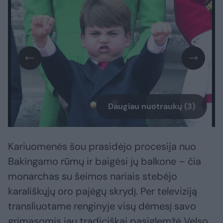
Daugiau nuotraukų (3)
Kariuomenės šou prasidėjo procesija nuo
Bakingamo rūmų ir baigėsi jų balkone – čia
monarchas su šeimos nariais stebėjo
karališkųjų oro pajėgų skrydį. Per televiziją
transliuotame renginyje visų dėmesį savo
grimasomis jau tradiciškai pasiglemžė Velso