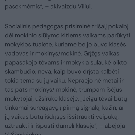
pasekmėmis“, – akivaizdu Viliui.
Socialinis pedagogas prisiminė trišalį pokalbį
dėl mokinio siūlymo kitiems vaikams parūkyti
mokyklos tualete, kuriame be jo buvo klasės
vadovas ir mokinys/mokinė. Grįžęs vaikas
papasakojo tėvams ir mokykla sulaukė pikto
skambučio, neva, kaip buvo drįsta kalbėti
tokia tema su jų vaiku. Nepraėjo nė metai ir
tas pats mokinys/ mokinė, trumpam išėjus
mokytojai, užsirūkė klasėje. „Jeigu tėvai būtų
tinkamai sureagavę į pirmą signalą, kažin, ar
jų vaikas būtų išdrįsęs išsitraukti veipuką,
užtraukti ir išpūsti dūmelį klasėje“, – abejoja
V. Ščerbickas.