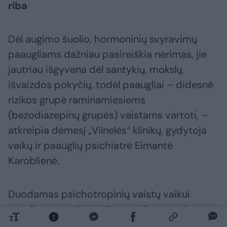
riba
Dėl augimo šuolio, hormoninių svyravimų
paaugliams dažniau pasireiškia nerimas, jie
jautriau išgyvena dėl santykių, mokslų,
išvaizdos pokyčių, todėl paaugliai – didesnė
rizikos grupė raminamiesiems
(bezodiazepinų grupės) vaistams vartoti, –
atkreipia dėmesį „Vilnelės“ klinikų, gydytoja
vaikų ir paauglių psichiatrė Eimantė
Karoblienė.
Duodamas psichotropinių vaistų vaikui
negali numatyti, kaip jie paveiks organizmą,
todėl gydytoja kategoriškai prieš tėvų