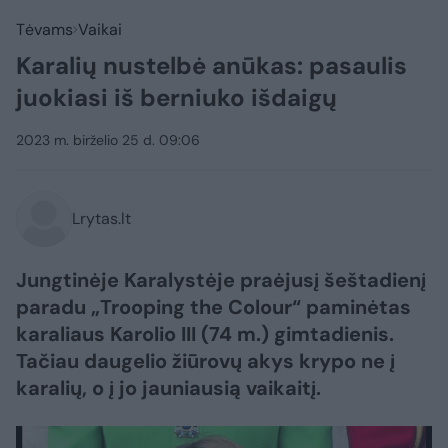
Tėvams
Vaikai
Karalių nustelbė anūkas: pasaulis
juokiasi iš berniuko išdaigų
2023 m. birželio 25 d. 09:06
Lrytas.lt
Jungtinėje Karalystėje praėjusį šeštadienį
paradu „Trooping the Colour“ paminėtas
karaliaus Karolio III (74 m.) gimtadienis.
Tačiau daugelio žiūrovų akys krypo ne į
karalių, o į jo jauniausią vaikaitį.