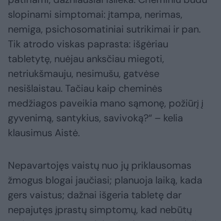
slopinami simptomai: įtampa, nerimas,
nemiga, psichosomatiniai sutrikimai ir pan.
Tik atrodo viskas paprasta: išgėriau
tabletytę, nuėjau anksčiau miegoti,
netriukšmauju, nesimušu, gatvėse
nesišlaistau. Tačiau kaip cheminės
medžiagos paveikia mano sąmonę, požiūrį į
gyvenimą, santykius, savivoką?“ – kelia
klausimus Aistė.
Nepavartojęs vaistų nuo jų priklausomas
žmogus blogai jaučiasi; planuoja laiką, kada
gers vaistus; dažnai išgeria tabletę dar
nepajutęs įprastų simptomų, kad nebūtų