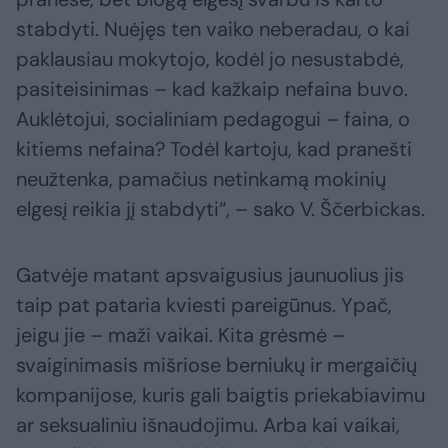
stabdyti. Nuėjęs ten vaiko neberadau, o kai
paklausiau mokytojo, kodėl jo nesustabdė,
pasiteisinimas – kad kažkaip nefaina buvo.
Auklėtojui, socialiniam pedagogui – faina, o
kitiems nefaina? Todėl kartoju, kad pranešti
neužtenka, pamačius netinkamą mokinių
elgesį reikia jį stabdyti“, – sako V. Ščerbickas.
Gatvėje matant apsvaigusius jaunuolius jis
taip pat pataria kviesti pareigūnus. Ypač,
jeigu jie – maži vaikai. Kita grėsmė –
svaiginimasis mišriose berniukų ir mergaičių
kompanijose, kuris gali baigtis priekabiavimu
ar seksualiniu išnaudojimu. Arba kai vaikai,