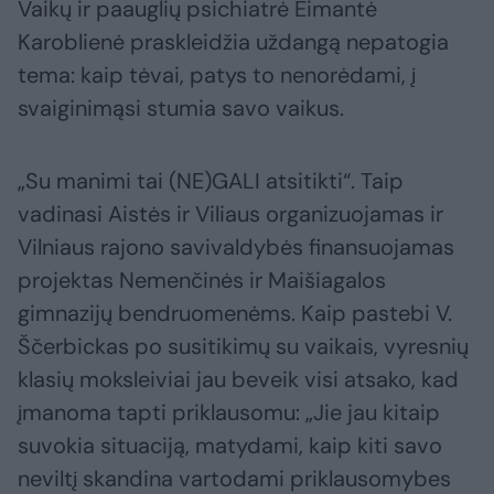
Vaikų ir paauglių psichiatrė Eimantė
Karoblienė praskleidžia uždangą nepatogia
tema: kaip tėvai, patys to nenorėdami, į
svaiginimąsi stumia savo vaikus.
„Su manimi tai (NE)GALI atsitikti“. Taip
vadinasi Aistės ir Viliaus organizuojamas ir
Vilniaus rajono savivaldybės finansuojamas
projektas Nemenčinės ir Maišiagalos
gimnazijų bendruomenėms. Kaip pastebi V.
Ščerbickas po susitikimų su vaikais, vyresnių
klasių moksleiviai jau beveik visi atsako, kad
įmanoma tapti priklausomu: „Jie jau kitaip
suvokia situaciją, matydami, kaip kiti savo
neviltį skandina vartodami priklausomybes