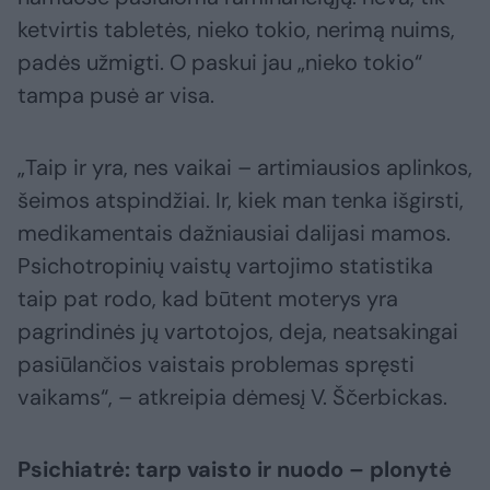
ketvirtis tabletės, nieko tokio, nerimą nuims,
padės užmigti. O paskui jau „nieko tokio“
tampa pusė ar visa.
„Taip ir yra, nes vaikai – artimiausios aplinkos,
šeimos atspindžiai. Ir, kiek man tenka išgirsti,
medikamentais dažniausiai dalijasi mamos.
Psichotropinių vaistų vartojimo statistika
taip pat rodo, kad būtent moterys yra
pagrindinės jų vartotojos, deja, neatsakingai
pasiūlančios vaistais problemas spręsti
vaikams“, – atkreipia dėmesį V. Ščerbickas.
Psichiatrė: tarp vaisto ir nuodo – plonytė