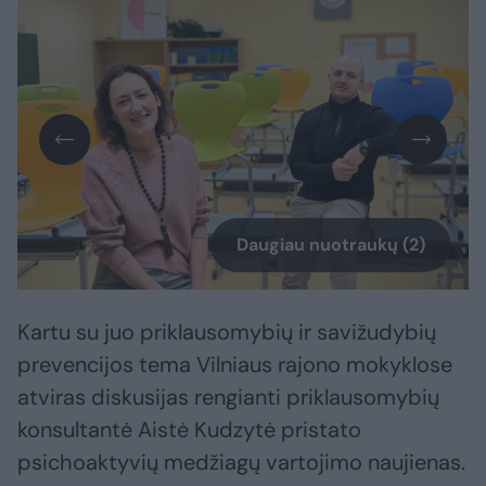
Daugiau nuotraukų (2)
Kartu su juo priklausomybių ir savižudybių
prevencijos tema Vilniaus rajono mokyklose
atviras diskusijas rengianti priklausomybių
konsultantė Aistė Kudzytė pristato
psichoaktyvių medžiagų vartojimo naujienas.