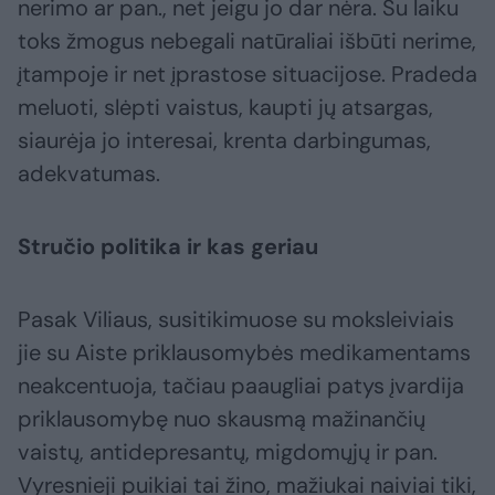
nerimo ar pan., net jeigu jo dar nėra. Su laiku
toks žmogus nebegali natūraliai išbūti nerime,
įtampoje ir net įprastose situacijose. Pradeda
meluoti, slėpti vaistus, kaupti jų atsargas,
siaurėja jo interesai, krenta darbingumas,
adekvatumas.
Stručio politika ir kas geriau
Pasak Viliaus, susitikimuose su moksleiviais
jie su Aiste priklausomybės medikamentams
neakcentuoja, tačiau paaugliai patys įvardija
priklausomybę nuo skausmą mažinančių
vaistų, antidepresantų, migdomųjų ir pan.
Vyresnieji puikiai tai žino, mažiukai naiviai tiki,