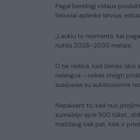
Pagal bendrąjį vidaus produkt
lietuviai aplenkė latvius, estu
„Laukiu to momento, kai pagal 
nutiks 2028–2030 metais.
O tai reiškia, kad žemės ūkio s
nelengva – reikės steigti prid
susijusias su aukštosiomis te
Nepaisant to, kad nuo įstojimo
sumažėjo apie 500 tūkst., dir
maždaug tiek pat, kiek ir prie