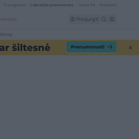
TV programa
Laikraščio prenumerata
Lrytas EN
Kontaktai
Premium
Prisijungti
lbimai