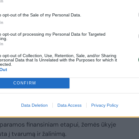
In
o opt-out of the Sale of my Personal Data.
In
a tai, kad išmokos, gaunamos už
to opt-out of processing my Personal Data for Targeted
ra gerokai mažesnės už tas, kurias gauna
ing.
enųjų Europos šalių žemdirbiai. „Kas buvo
In
ais argumentais priekaištus tenka atremti
o opt-out of Collection, Use, Retention, Sale, and/or Sharing
ersonal Data that Is Unrelated with the Purposes for which it
lected.
Out
CONFIRM
er šitą dvidešimtmetį Lietuvos žemės
a ignoruoti fakto, kad įtaką tam padarė
ui skirta Europos fondų parama.
Data Deletion
Data Access
Privacy Policy
 paramos finansiniam etapui, žemės ūkyje
 į tvarumą ir žalinimą.