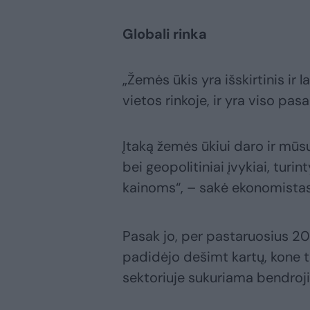
Globali rinka
„Žemės ūkis yra išskirtinis ir l
vietos rinkoje, ir yra viso pasa
Įtaką žemės ūkiui daro ir mūs
bei geopolitiniai įvykiai, turin
kainoms“, – sakė ekonomista
Pasak jo, per pastaruosius 2
padidėjo dešimt kartų, kone t
sektoriuje sukuriama bendroji