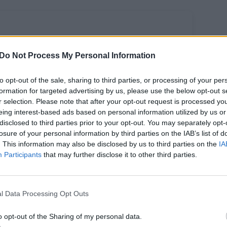
Do Not Process My Personal Information
to opt-out of the sale, sharing to third parties, or processing of your per
formation for targeted advertising by us, please use the below opt-out s
r selection. Please note that after your opt-out request is processed y
eing interest-based ads based on personal information utilized by us or
 Navickas:
disclosed to third parties prior to your opt-out. You may separately opt-
rėdami būti
losure of your personal information by third parties on the IAB’s list of
nkurencingi
. This information may also be disclosed by us to third parties on the
IA
Participants
that may further disclose it to other third parties.
saulio grūdų
nkoje ES
ininkai turi ne
nkuruoti, o
l Data Processing Opt Outs
ndradarbiauti
o opt-out of the Sharing of my personal data.