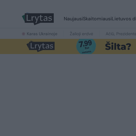
Naujausi
Skaitomiausi
Lietuvos d
Karas Ukrainoje
Žalioji erdvė
Ačiū, Prezident