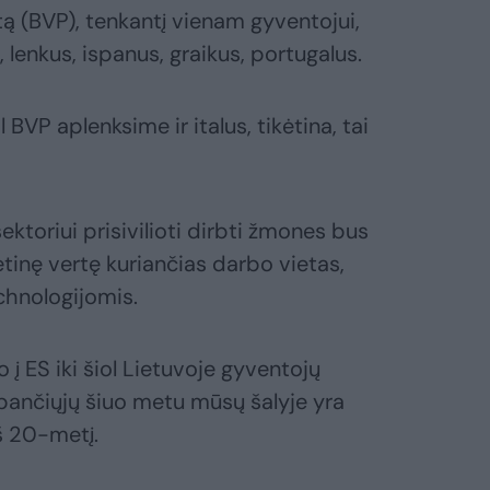
ą (BVP), tenkantį vienam gyventojui,
s, lenkus, ispanus, graikus, portugalus.
BVP aplenksime ir italus, tikėtina, tai
ektoriui prisivilioti dirbti žmones bus
ėtinę vertę kuriančias darbo vietas,
chnologijomis.
 į ES iki šiol Lietuvoje gyventojų
bančiųjų šiuo metu mūsų šalyje yra
š 20-metį.