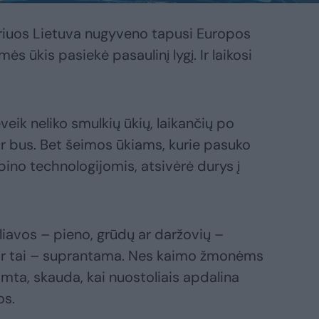
riuos Lietuva nugyveno tapusi Europos
s ūkis pasiekė pasaulinį lygį. Ir laikosi
veik neliko smulkių ūkių, laikančių po
ir bus. Bet šeimos ūkiams, kurie pasuko
pino technologijomis, atsivėrė durys į
liavos – pieno, grūdų ar daržovių –
 Ir tai – suprantama. Nes kaimo žmonėms
amta, skauda, kai nuostoliais apdalina
os.