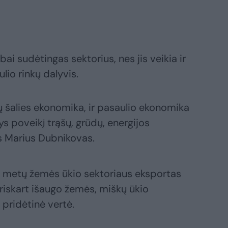
abai sudėtingas sektorius, nes jis veikia ir
ulio rinkų dalyvis.
ų šalies ekonomika, ir pasaulio ekonomika
tys poveikį trąšų, grūdų, energijos
s Marius Dubnikovas.
0 metų žemės ūkio sektoriaus eksportas
riskart išaugo žemės, miškų ūkio
 pridėtinė vertė.