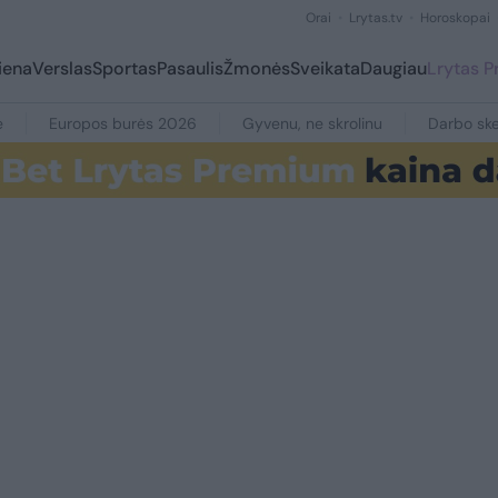
Orai
Lrytas.tv
Horoskopai
iena
Verslas
Sportas
Pasaulis
Žmonės
Sveikata
Daugiau
Lrytas 
e
Europos burės 2026
Gyvenu, ne skrolinu
Darbo ske