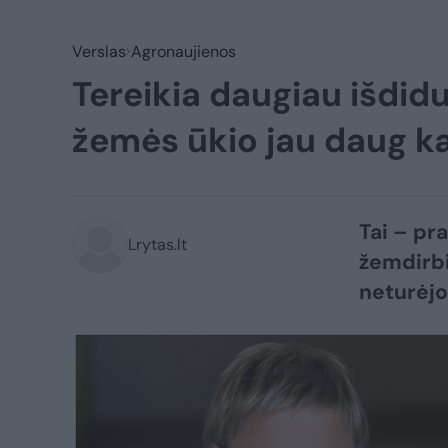
Verslas
Agronaujienos
Tereikia daugiau išdi
žemės ūkio jau daug k
Tai – pra
Lrytas.lt
žemdirbi
neturėjo