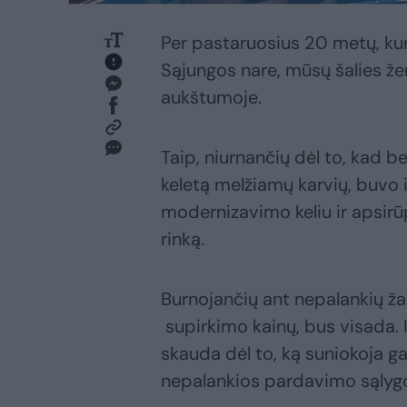
Per pastaruosius 20 metų, ku
Sąjungos nare, mūsų šalies žemė
aukštumoje.
Taip, niurnančių dėl to, kad be
keletą melžiamų karvių, buvo 
modernizavimo keliu ir apsirū
rinką.
Burnojančių ant nepalankių ža
supirkimo kainų, bus visada.
skauda dėl to, ką suniokoja g
nepalankios pardavimo sąlyg