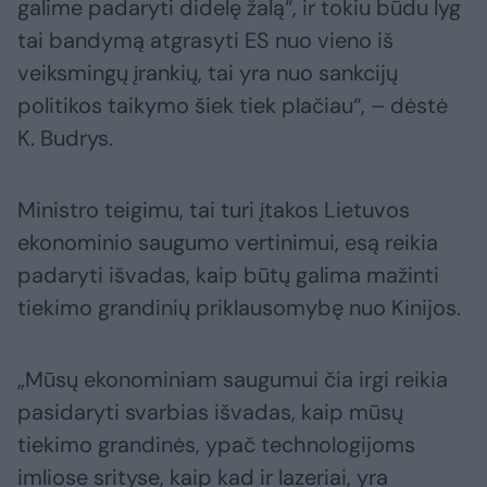
galime padaryti didelę žalą“, ir tokiu būdu lyg
tai bandymą atgrasyti ES nuo vieno iš
veiksmingų įrankių, tai yra nuo sankcijų
politikos taikymo šiek tiek plačiau“, – dėstė
K. Budrys.
Ministro teigimu, tai turi įtakos Lietuvos
ekonominio saugumo vertinimui, esą reikia
padaryti išvadas, kaip būtų galima mažinti
tiekimo grandinių priklausomybę nuo Kinijos.
„Mūsų ekonominiam saugumui čia irgi reikia
pasidaryti svarbias išvadas, kaip mūsų
tiekimo grandinės, ypač technologijoms
imliose srityse, kaip kad ir lazeriai, yra