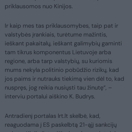
priklausomos nuo Kinijos.
Ir kaip mes tas priklausomybes, taip pat ir
valstybės įrankiais, turėtume mažintis,
ieškant pakaitalų, ieškant galimybių gaminti
tam tikrus komponentus Lietuvoje arba
regione, arba tarp valstybių, su kuriomis
mums nekyla politinio pobūdžio rizikų, kad
jos paims ir nutrauks tiekimą vien dėl to, kad
nuspręs, jog reikia nusiųsti tau žinutę“, –
interviu portalui aiškino K. Budrys.
Antradienį portalas lrt.lt skelbė, kad,
reaguodama į ES paskelbtą 21-ąjį sankcijų