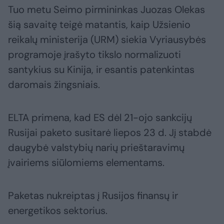
Tuo metu Seimo pirmininkas Juozas Olekas
šią savaitę teigė matantis, kaip Užsienio
reikalų ministerija (URM) siekia Vyriausybės
programoje įrašyto tikslo normalizuoti
santykius su Kinija, ir esantis patenkintas
daromais žingsniais.
ELTA primena, kad ES dėl 21-ojo sankcijų
Rusijai paketo susitarė liepos 23 d. Jį stabdė
daugybė valstybių narių prieštaravimų
įvairiems siūlomiems elementams.
Paketas nukreiptas į Rusijos finansų ir
energetikos sektorius.