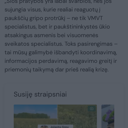
„Šios pratybos yra labai svarbios, nes jos
sujungia visus, kurie realiai reaguotų į
paukščių gripo protrūkį – ne tik VMVT
specialistus, bet ir paukštininkystės ūkio
atsakingus asmenis bei visuomenės
sveikatos specialistus. Toks pasirengimas –
tai mūsų galimybė išbandyti koordinavimą,
informacijos perdavimą, reagavimo greitį ir
priemonių taikymą dar prieš realią krizę.
Susiję straipsniai