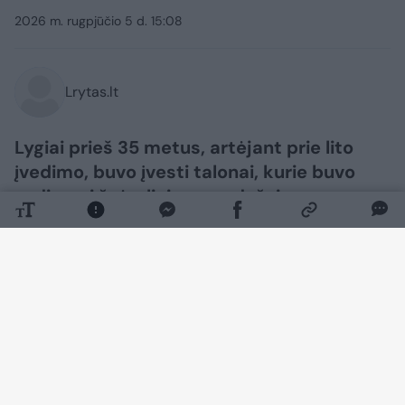
2026 m. rugpjūčio 5 d. 15:08
Lrytas.lt
Lygiai prieš 35 metus, artėjant prie lito
įvedimo, buvo įvesti talonai, kurie buvo
vadinami žvėreliais, nors dažniau –
vagnorkėmis. Pastarasis pavadinimas
susijęs su tuomečio Lietuvos premjero
Gedimino Vagnoriaus pavarde. Nuo tada
mokant atitinkamą sumą vis dar
cirkuliavusiais rubliais reikėdavo sumokėti
ir tiek pat talonų (ypač atsiskaitant už
paklausiausias prekes – tabako gaminius,
pramonines prekes, alkoholį). Nuo 1992