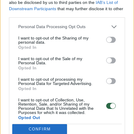
also be disclosed by us to third parties on the
IAB’s List of
paskirties prekes ir technologijas, Lietuvai
Downstream Participants
that may further disclose it to other
siekiant normalizuoti santykius su Pekinu,
third parties.
rodo Europos Sąjungos (ES) sprendimų
Personal Data Processing Opt Outs
įtaką dvišaliams santykiams. Pasak jo,
ekonominio saugumo prasme tai verčia
I want to opt-out of the Sharing of my
personal data.
spręsti, kaip būtų galima mažinti tiekimo
Opted In
grandinių priklausomybę nuo Kinijos.
I want to opt-out of the Sale of my
Personal Data.
Opted In
I want to opt-out of processing my
Personal Data for Targeted Advertising.
Opted In
I want to opt-out of Collection, Use,
Retention, Sale, and/or Sharing of my
Personal Data that Is Unrelated with the
Purposes for which it was collected.
Opted Out
CONFIRM