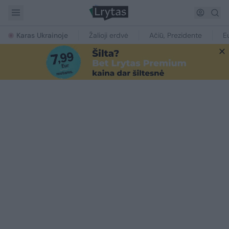
Karas Ukrainoje
Žalioji erdvė
Ačiū, Prezidente
E