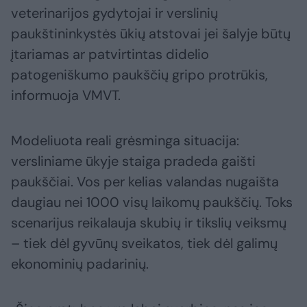
veterinarijos gydytojai ir verslinių
paukštininkystės ūkių atstovai jei šalyje būtų
įtariamas ar patvirtintas didelio
patogeniškumo paukščių gripo protrūkis,
informuoja VMVT.
Modeliuota reali grėsminga situacija:
versliniame ūkyje staiga pradeda gaišti
paukščiai. Vos per kelias valandas nugaišta
daugiau nei 1000 visų laikomų paukščių. Toks
scenarijus reikalauja skubių ir tikslių veiksmų
– tiek dėl gyvūnų sveikatos, tiek dėl galimų
ekonominių padarinių.