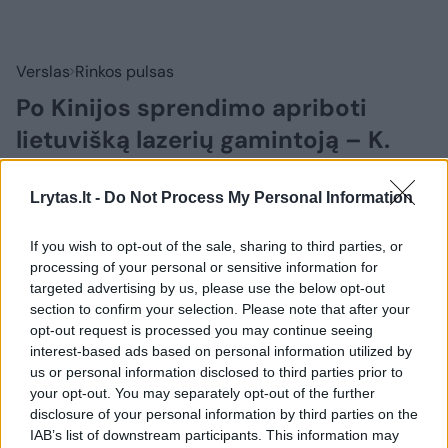
Verslas
Rinkos pulsas
Po Kinijos sprendimo apriboti
lietuvišką lazerių gamintoją – K.
Budrio reakcija
(8)
Lrytas.lt -
Do Not Process My Personal Information
2026 m. rugpjūčio 5 d. 08:39
If you wish to opt-out of the sale, sharing to third parties, or
processing of your personal or sensitive information for
targeted advertising by us, please use the below opt-out
Lrytas.lt
section to confirm your selection. Please note that after your
opt-out request is processed you may continue seeing
Užsienio reikalų ministro Kęstučio Budrio
interest-based ads based on personal information utilized by
us or personal information disclosed to third parties prior to
teigimu, Kinijos sprendimas apriboti
your opt-out. You may separately opt-out of the further
lietuviškų lazerių gamintojos „Ekspla“
disclosure of your personal information by third parties on the
galimybes pirkti kiniškas dvejopos
IAB’s list of downstream participants. This information may