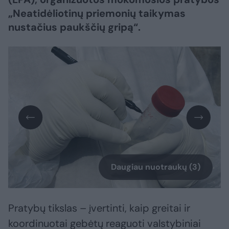
„Neatidėliotinų priemonių taikymas
nustačius paukščių gripą“.
Daugiau nuotraukų (3)
Pratybų tikslas – įvertinti, kaip greitai ir
koordinuotai gebėtų reaguoti valstybiniai