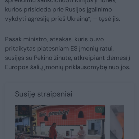
sprendimu sankcionuoti Kinijos įmones,
kurios prisideda prie Rusijos įgalinimo
vykdyti agresiją prieš Ukrainą“, – tęsė jis.
Pasak ministro, atsakas, kuris buvo
pritaikytas platesniam ES įmonių ratui,
susijęs su Pekino žinute, atkreipiant dėmesį į
Europos šalių įmonių priklausomybę nuo jos.
Susiję straipsniai