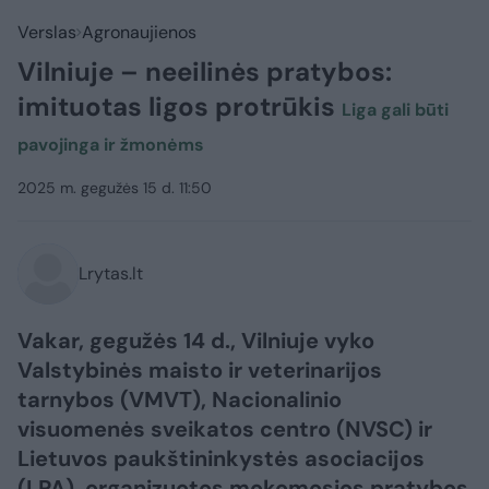
Verslas
Agronaujienos
Vilniuje – neeilinės pratybos:
imituotas ligos protrūkis
Liga gali būti
pavojinga ir žmonėms
2025 m. gegužės 15 d. 11:50
Lrytas.lt
Vakar, gegužės 14 d., Vilniuje vyko
Valstybinės maisto ir veterinarijos
tarnybos (VMVT), Nacionalinio
visuomenės sveikatos centro (NVSC) ir
Lietuvos paukštininkystės asociacijos
(LPA), organizuotos mokomosios pratybos