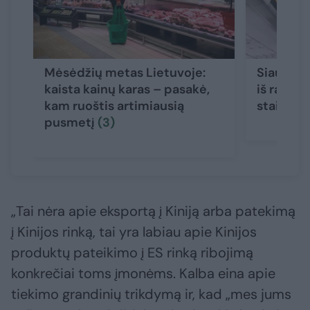
Mėsėdžių metas Lietuvoje:
Siaubing
kaista kainų karas – pasakė,
iš rankin
kam ruoštis artimiausią
staiga p
pusmetį
(3)
„Tai nėra apie eksportą į Kiniją arba patekimą
į Kinijos rinką, tai yra labiau apie Kinijos
produktų pateikimo į ES rinką ribojimą
konkrečiai toms įmonėms. Kalba eina apie
tiekimo grandinių trikdymą ir, kad „mes jums