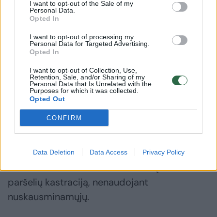
draudžia, o kaip sukontroliuoti? Jis kabės ore
I want to opt-out of the Sale of my
Personal Data.
neapibrėžtas. Reikėtų svarstyti tada
Opted In
uždrausti ir kiaulienos importą, kuri
I want to opt-out of processing my
Personal Data for Targeted Advertising.
atvažiuoja į Lietuvą iš šalių, kurios naudoja
Opted In
tradicinio kastravimo metodus. Šito klausimo
I want to opt-out of Collection, Use,
nesprendžia nei Seimo narys, nei kol kas
Retention, Sale, and/or Sharing of my
Personal Data that Is Unrelated with the
niekas“, – akcentavo jis.
Purposes for which it was collected.
Opted Out
CONFIRM
ELTA primena, kad Seimo Aplinkos apsaugos
komiteto pirmininkas, socialdemokratas L.
Jonauskas registravo įstatymo pataisas,
Data Deletion
Data Access
Privacy Policy
kuriomis siūlo uždrausti iki 7 dienų amžiaus
paršelių kastraciją, nenaudojant
nuskausminamųjų.