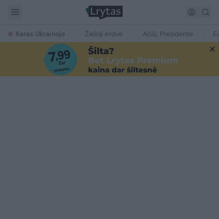
Karas Ukrainoje
Žalioji erdvė
Ačiū, Prezidente
E