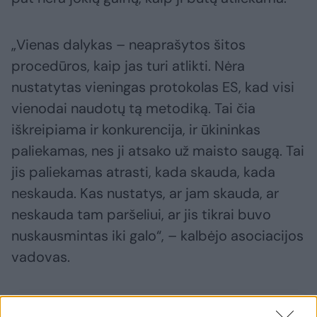
„Vienas dalykas – neaprašytos šitos
procedūros, kaip jas turi atlikti. Nėra
nustatytas vieningas protokolas ES, kad visi
vienodai naudotų tą metodiką. Tai čia
iškreipiama ir konkurencija, ir ūkininkas
paliekamas, nes ji atsako už maisto saugą. Tai
jis paliekamas atrasti, kada skauda, kada
neskauda. Kas nustatys, ar jam skauda, ar
neskauda tam paršeliui, ar jis tikrai buvo
nuskausmintas iki galo“, – kalbėjo asociacijos
vadovas.