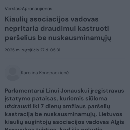
Verslas
Agronaujienos
Kiaulių asociacijos vadovas
nepritaria draudimui kastruoti
paršelius be nuskausminamųjų
2025 m. rugpjūčio 27 d. 05:31
Karolina Konopackienė
Parlamentarui Linui Jonauskui įregistravus
įstatymo pataisas, kuriomis siūloma
uždrausti iki 7 dienų amžiaus paršelių
kastraciją be nuskausminamųjų, Lietuvos
kiaulių augintojų asociacijos vadovas Algis
Baravykas tvirtina, kad šis pokytis