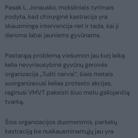
Pasak L. Jonausko, moksliniais tyrimais
įrodyta, kad chirurginė kastracija yra
skausminga intervencija net ir tada, kai ji
daroma labai jauniems gyvūnams.
Pastarąją problemą viešumon jau kurį laiką
kelia nevyriausybinė gyvūnų gerovės
organizacija „Tušti narvai“, šiais metais
suorganizavusi kelias protesto akcijas,
raginusi VMVT pakeisti šiuo metu galiojančią
tvarką.
Šios organizacijos duomenimis, paršelių
kastraciją be nuskausminamųjų jau yra