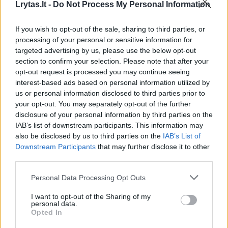
Susiję straipsniai
Lrytas.lt -
Do Not Process My Personal Information
If you wish to opt-out of the sale, sharing to third parties, or
processing of your personal or sensitive information for
targeted advertising by us, please use the below opt-out
section to confirm your selection. Please note that after your
opt-out request is processed you may continue seeing
interest-based ads based on personal information utilized by
us or personal information disclosed to third parties prior to
your opt-out. You may separately opt-out of the further
disclosure of your personal information by third parties on the
IAB’s list of downstream participants. This information may
Siūloma uždrausti paršelių
Po VMVT 
also be disclosed by us to third parties on the
IAB’s List of
kastravimą be
klyksmų:
Downstream Participants
that may further disclose it to other
nuskausminamųjų
proto ve
third parties.
Personal Data Processing Opt Outs
I want to opt-out of the Sharing of my
personal data.
Opted In
„Bus išleistas toks įsakymas, kad įstatymas