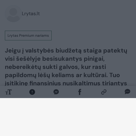
Lrytas.lt
Lrytas Premium nariams
Jeigu į valstybės biudžetą staiga patektų
visi šešėlyje besisukantys pinigai,
nebereikėtų sukti galvos, kur rasti
papildomų lėšų keliams ar kultūrai. Tuo
įsitikinę finansinius nusikaltimus tiriantys
pareigūnai, kuriuos stebina ne tik aferistų
gudrybės.