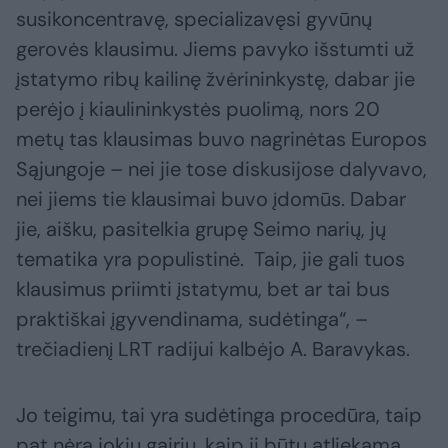
susikoncentravę, specializavęsi gyvūnų
gerovės klausimu. Jiems pavyko išstumti už
įstatymo ribų kailinę žvėrininkystę, dabar jie
perėjo į kiaulininkystės puolimą, nors 20
metų tas klausimas buvo nagrinėtas Europos
Sąjungoje – nei jie tose diskusijose dalyvavo,
nei jiems tie klausimai buvo įdomūs. Dabar
jie, aišku, pasitelkia grupę Seimo narių, jų
tematika yra populistinė. Taip, jie gali tuos
klausimus priimti įstatymu, bet ar tai bus
praktiškai įgyvendinama, sudėtinga“, –
trečiadienį LRT radijui kalbėjo A. Baravykas.
Jo teigimu, tai yra sudėtinga procedūra, taip
pat nėra jokių gairių, kaip ji būtų atliekama.