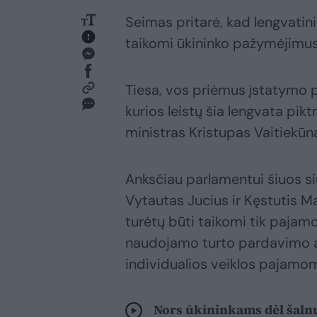
Seimas pritarė, kad lengvatini
taikomi ūkininko pažymėjimus
Tiesa, vos priėmus įstatymo p
kurios leistų šia lengvata pikt
ministras Kristupas Vaitiekūn
Anksčiau parlamentui šiuos s
Vytautas Jucius ir Kęstutis Ma
turėtų būti taikomi tik pajamo
naudojamo turto pardavimo ar 
individualios veiklos pajamo
Nors ūkininkams dėl šalnų