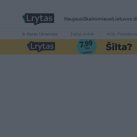
Naujausi
Skaitomiausi
Lietuvos d
Karas Ukrainoje
Žalioji erdvė
Ačiū, Prezident