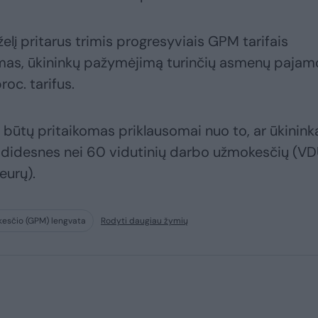
elį pritarus trimis progresyviais GPM tarifais
mas, ūkininkų pažymėjimą turinčių asmenų paja
roc. tarifus.
s būtų pritaikomas priklausomai nuo to, ar ūkinink
 didesnes nei 60 vidutinių darbo užmokesčių (VD
eurų).
esčio (GPM) lengvata
Rodyti daugiau žymių