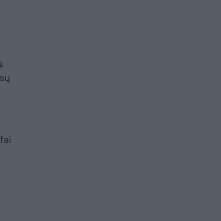
,
nsų
fai