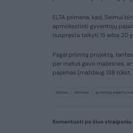
ELTA primena, kad, Seimui birž
apmokestinti gyventojų paja
nuspręsta taikyti 15 arba 20 p
Pagal priimtą projektą, tarifa
per metus gavo mažesnes, ar
pajamas (maždaug 138 tūkst. 
Seimas
ūkininkai
gyventojų pajamų mok
Komentuoti po šiuo straipsniu