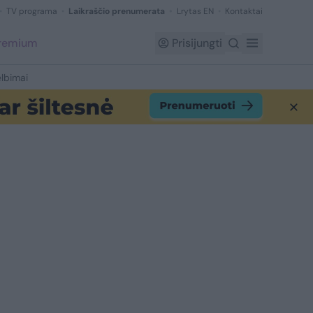
TV programa
Laikraščio prenumerata
Lrytas EN
Kontaktai
Premium
Prisijungti
lbimai