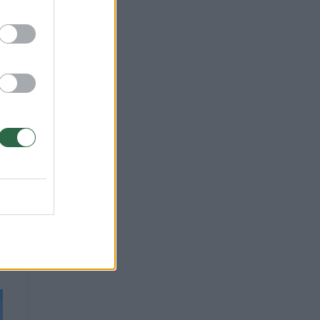
rto
nuo
i