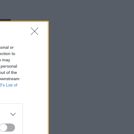
sonal or
ection to
ou may
 personal
out of the
 downstream
B’s List of