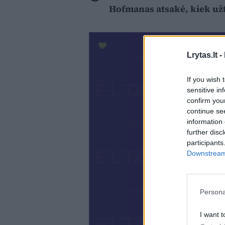
Hofmanas atsakė, kiek už
Lrytas.lt -
If you wish 
sensitive in
confirm you
continue se
information 
further disc
participants
Downstream 
Persona
I want t