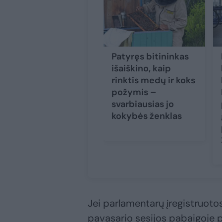
Patyręs bitininkas
išaiškino, kaip
rinktis medų ir koks
požymis –
svarbiausias jo
kokybės ženklas
Jei parlamentarų įregistruotos
pavasario sesijos pabaigoje p