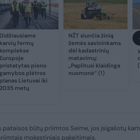
Didžiausiame
NŽT siunčia žinią
karvių fermų
žemės savininkams
komplekse
dėl kadastrinių
Europoje
matavimų:
pristatytas pieno
„Paplitusi klaidinga
(
gamybos plėtros
nuomonė“
(1)
planas Lietuvai iki
2035 metų
 pataisos būtų priimtos Seime, jos įsigaliotų kart
riimtais mokestiniais pakeitimais.