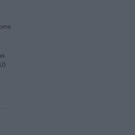
moms
as
U)