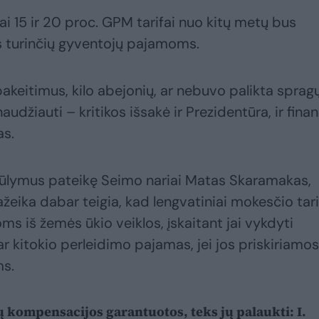
ai 15 ir 20 proc. GPM tarifai nuo kitų metų bus
 turinčių gyventojų pajamoms.
akeitimus, kilo abejonių, ar nebuvo palikta spragų
naudžiauti – kritikos išsakė ir Prezidentūra, ir fina
as.
iūlymus pateikę Seimo nariai Matas Skaramakas,
žeika dabar teigia, kad lengvatiniai mokesčio tari
ms iš žemės ūkio veiklos, įskaitant jai vykdyti
kitokio perleidimo pajamas, jei jos priskiriamos
ms.
 kompensacijos garantuotos, teks jų palaukti: I.