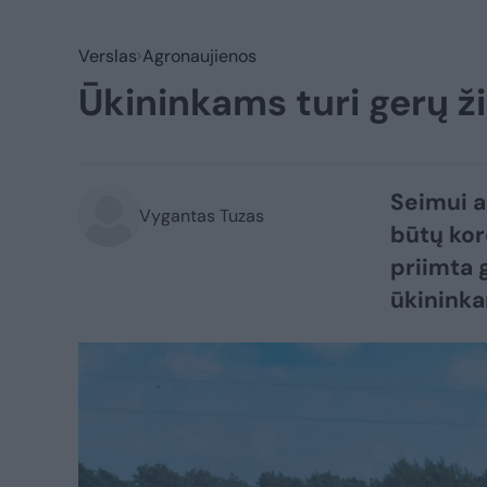
Verslas
Agronaujienos
Ūkininkams turi gerų ž
Seimui a
Vygantas Tuzas
būtų kor
priimta
ūkinink