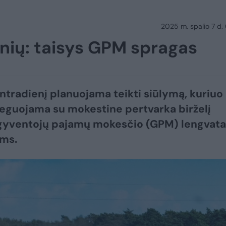
2025 m. spalio 7 d.
inių: taisys GPM spragas
ntradienį planuojama teikti siūlymą, kuriuo
eguojama su mokestine pertvarka birželį
 gyventojų pajamų mokesčio (GPM) lengvata
ams.