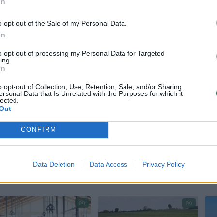
In
o opt-out of the Sale of my Personal Data.
In
iūloma nustatyti, kad žemės ūkio veiklos ir jai ski
to opt-out of processing my Personal Data for Targeted
ūtų įskaičiuojamos į metines pajamas, kurioms 
ing.
In
niai 20, 25 ir 32 proc. GPM tarifai.
o opt-out of Collection, Use, Retention, Sale, and/or Sharing
ersonal Data that Is Unrelated with the Purposes for which it
lected.
ų, jei įsigaliotų vasarą priimtas GPM įstatymas,
Out
inė lengvata ūkininkams valstybei galėtų kainuot
CONFIRM
Data Deletion
Data Access
Privacy Policy