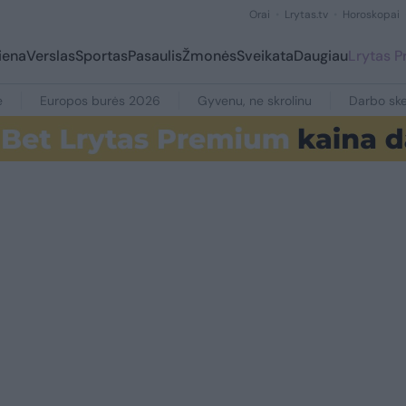
Orai
Lrytas.tv
Horoskopai
iena
Verslas
Sportas
Pasaulis
Žmonės
Sveikata
Daugiau
Lrytas 
e
Europos burės 2026
Gyvenu, ne skrolinu
Darbo ske