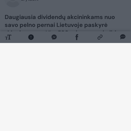
Daugiausia dividendų akcininkams nuo
savo pelno pernai Lietuvoje paskyrė
„Maxima grupė“ – 530 mln. eurų, skelbia
„Verslo žinios“. Visi šie dividendai keliavo
verslininko Nerijaus Numos netiesiogiai
valdomai „Vilniaus prekybai“, kuriai ir
priklauso „Maxima grupė“.