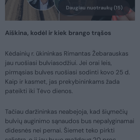
Daugiau nuotraukų (15)
Aiškina, kodėl ir kiek brango trąšos
Kėdainių r. ūkininkas Rimantas Žebarauskas
jau ruošiasi bulviasodžiui. Jei orai leis,
pirmąsias bulves ruošiasi sodinti kovo 25 d.
Kaip ir kasmet, jas prekybininkams žada
pateikti iki Tėvo dienos.
Tačiau daržininkas neabejoja, kad šiųmečių
bulvių auginimo sąnaudos bus nepalyginamai
didesnės nei pernai. Šiemet teko pirkti
salietrą, o ji jau buvo maždaug 20 proc.