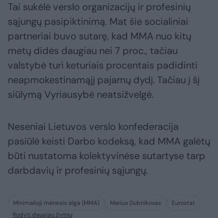
Tai sukėlė verslo organizacijų ir profesinių
sąjungų pasipiktinimą. Mat šie socialiniai
partneriai buvo sutarę, kad MMA nuo kitų
metų didės daugiau nei 7 proc., tačiau
valstybė turi keturiais procentais padidinti
neapmokestinamąjį pajamų dydį. Tačiau į šį
siūlymą Vyriausybė neatsižvelgė.
Neseniai Lietuvos verslo konfederacija
pasiūlė keisti Darbo kodeksą, kad MMA galėtų
būti nustatoma kolektyvinėse sutartyse tarp
darbdavių ir profesinių sąjungų.
Minimalioji mėnesio alga (MMA)
Marius Dubnikovas
Eurostat
Rodyti daugiau žymių