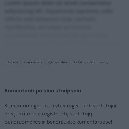
Lorem ipsum dolor sit amet consectetur
adipisicing elit. Asperiores sapiente, odio
officiis sed tempore vitae veritatis
repellendus, ad saepe architecto
repudiandae corrupti sit non error illum
consequuntur adipisci dignissimos maxime.
trąšos
žemės ūkis
agroverslas
Rodyti daugiau žymių
Komentuoti po šiuo straipsniu
Komentuoti gali tik Lrytas registruoti vartotojai.
Prisijunkite prie registruotų vartotojų
bendruomenės ir bendraukite komentaruose!