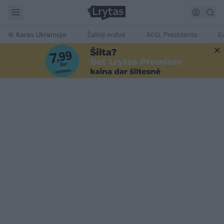
Karas Ukrainoje
Žalioji erdvė
Ačiū, Prezidente
E