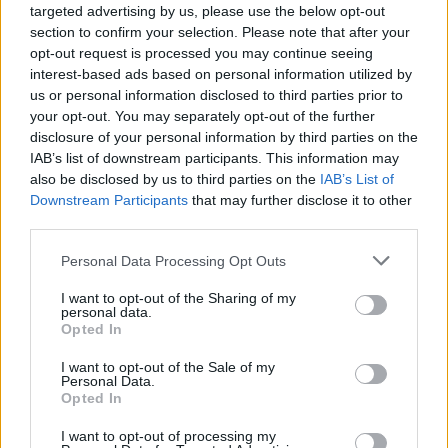
(neatskaičius mokesčių). Mažiausia iš ES
targeted advertising by us, please use the below opt-out
valstybių – Bulgarijoje (620 eurų).
section to confirm your selection. Please note that after your
opt-out request is processed you may continue seeing
interest-based ads based on personal information utilized by
Apskritai tik penkiose šalyse minimali alga
us or personal information disclosed to third parties prior to
your opt-out. You may separately opt-out of the further
viršijo 2 tūkst. eurų. Devyniose MMA svyravo
disclosure of your personal information by third parties on the
nuo tūkstančio iki 2 tūkst. eurų. Tarp šių šalių
IAB’s list of downstream participants. This information may
also be disclosed by us to third parties on the
IAB’s List of
patenka ir Lietuva (1153 eurai, devintoji vieta
Downstream Participants
that may further disclose it to other
visoje ES).
third parties.
Personal Data Processing Opt Outs
Aštuoniose ES valstybėse MMA nesiekė
I want to opt-out of the Sharing of my
tūkstančio eurų, tarp jų – ir Latvijoje bei
personal data.
Opted In
Estijoje. Dar penkios šalys iš viso neturi
I want to opt-out of the Sale of my
nustačiusios minimalaus atlygio ribos. Tai –
Personal Data.
Opted In
Italija, Danija, Austrija, Švedija bei Suomija.
I want to opt-out of processing my