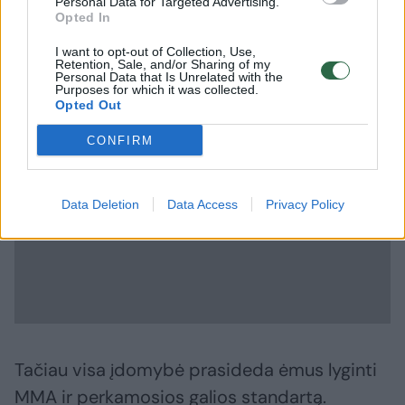
Personal Data for Targeted Advertising.
Atkirto verslui apie algų kėlimą: jei mažas
Opted In
uždarbis būtų sėkmės raktas, regionuose
I want to opt-out of Collection, Use,
Retention, Sale, and/or Sharing of my
žmonės neskurstų
Personal Data that Is Unrelated with the
Purposes for which it was collected.
Opted Out
CONFIRM
Data Deletion
Data Access
Privacy Policy
Tačiau visa įdomybė prasideda ėmus lyginti
MMA ir perkamosios galios standartą.