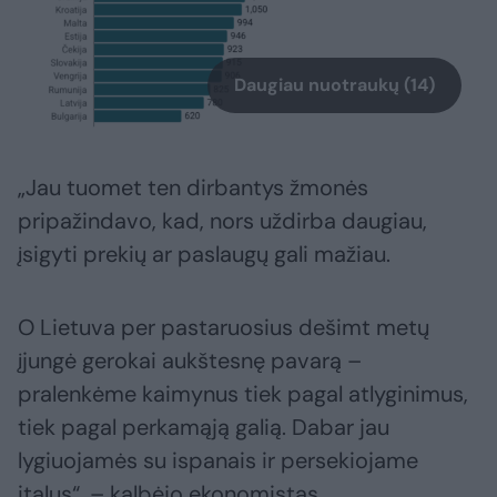
Daugiau nuotraukų (14)
„Jau tuomet ten dirbantys žmonės
pripažindavo, kad, nors uždirba daugiau,
įsigyti prekių ar paslaugų gali mažiau.
O Lietuva per pastaruosius dešimt metų
įjungė gerokai aukštesnę pavarą –
pralenkėme kaimynus tiek pagal atlyginimus,
tiek pagal perkamąją galią. Dabar jau
lygiuojamės su ispanais ir persekiojame
italus“, – kalbėjo ekonomistas.