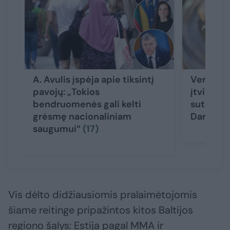
A. Avulis įspėja apie tiksintį
Verslas 
pavojų: „Tokios
įtvirtini
bendruomenės gali kelti
sutartyje
grėsmę nacionaliniam
Darbo k
saugumui“
(17)
Vis dėlto didžiausiomis pralaimėtojomis
šiame reitinge pripažintos kitos Baltijos
regiono šalys: Estija pagal MMA ir