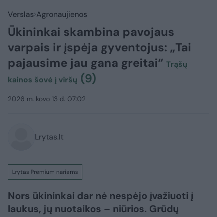
Verslas
Agronaujienos
Ūkininkai skambina pavojaus
varpais ir įspėja gyventojus: „Tai
pajausime jau gana greitai“
Trąšų
(9)
kainos šovė į viršų
2026 m. kovo 13 d. 07:02
Lrytas.lt
Lrytas Premium nariams
Nors ūkininkai dar nė nespėjo įvažiuoti į
laukus, jų nuotaikos – niūrios. Grūdų