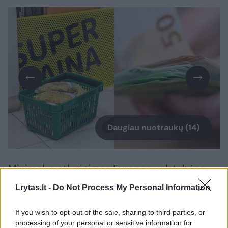
Daugiau nuotraukų (14)
Minimalus atlyginimas Europos valstybėse
toli gražu nėra vienodas. Antai šių metų liepą,
Lrytas.lt -
Do Not Process My Personal Information
kaip skelbia euronews.com, didžiausia MMA
buvo Liuksemburge – 2771 euras
If you wish to opt-out of the sale, sharing to third parties, or
processing of your personal or sensitive information for