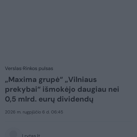
Verslas
Rinkos pulsas
„Maxima grupė“ „Vilniaus
prekybai“ išmokėjo daugiau nei
0,5 mlrd. eurų dividendų
2026 m. rugpjūčio 6 d. 06:45
Lrytas.lt