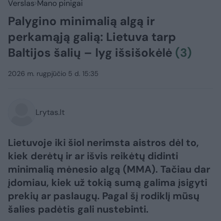
Verslas
Mano pinigai
Palygino minimalią algą ir
perkamąją galią: Lietuva tarp
Baltijos šalių – lyg išsišokėlė
(3)
2026 m. rugpjūčio 5 d. 15:35
Lrytas.lt
Lietuvoje iki šiol nerimsta aistros dėl to,
kiek derėtų ir ar išvis reikėtų didinti
minimalią mėnesio algą (MMA). Tačiau dar
įdomiau, kiek už tokią sumą galima įsigyti
prekių ar paslaugų. Pagal šį rodiklį mūsų
šalies padėtis gali nustebinti.