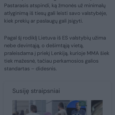
Pastarasis atspindi, ką žmonės už minimalų
atlyginimą iš tiesų gali leisti savo valstybėje,
kiek prekių ar paslaugų gali įsigyti.
Pagal šį rodiklį Lietuva iš ES valstybių užima
nebe devintąją, o dešimtąją vietą,
praleisdama į priekį Lenkiją, kurioje MMA šiek
tiek mažesnė, tačiau perkamosios galios
standartas – didesnis.
Susiję straipsniai