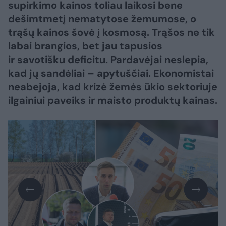
supirkimo kainos toliau laikosi bene
dešimtmetį nematytose žemumose, o
trąšų kainos šovė į kosmosą. Trąšos ne tik
labai brangios, bet jau tapusios
ir savotišku deficitu. Pardavėjai neslepia,
kad jų sandėliai – apytuščiai. Ekonomistai
neabejoja, kad krizė žemės ūkio sektoriuje
ilgainiui paveiks ir maisto produktų kainas.