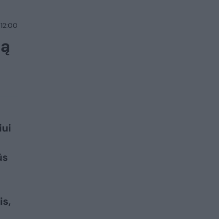
 12:00
ją
iui
ūs
is,