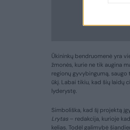
Ūkininkų bendruomenė yra vien
žmonės, kurie ne tik augina ma
regionų gyvybingumą, saugo tr
ūkį. Labai tikiu, kad šių laidų ci
lyderystę.
Simboliška, kad šį projektą į
Lrytas
– redakcija, kurioje ka
kelias. Todėl galimybė šiandie