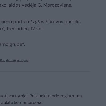
ako laidos vedėja G. Morozovienė.
ujieno portalo
Lrytas
žiūrovus pasieks
šį trečiadienį 12 val.
erno grupė“.
Rodyti daugiau žymių
oti vartotojai. Prisijunkite prie registruotų
raukite komentaruose!