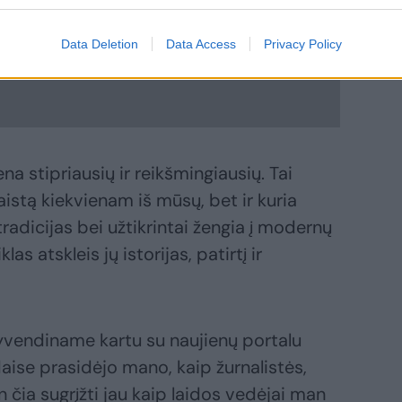
Data Deletion
Data Access
Privacy Policy
a stipriausių ir reikšmingiausių. Tai
istą kiekvienam iš mūsų, bet ir kuria
adicijas bei užtikrintai žengia į modernų
klas atskleis jų istorijas, patirtį ir
gyvendiname kartu su naujienų portalu
daise prasidėjo mano, kaip žurnalistės,
n čia sugrįžti jau kaip laidos vedėjai man