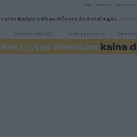
Orai
Lrytas.tv
Horoskopai
iena
Verslas
Sportas
Pasaulis
Žmonės
Sveikata
Daugiau
Lrytas 
e
Europos burės 2026
Gyvenu, ne skrolinu
Darbo ske