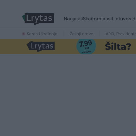
Naujausi
Skaitomiausi
Lietuvos d
Karas Ukrainoje
Žalioji erdvė
Ačiū, Prezident