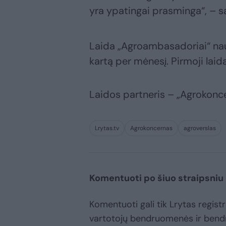
yra ypatingai prasminga“, – s
Laida „Agroambasadoriai“ na
kartą per mėnesį. Pirmoji laida 
Laidos partneris – „Agrokonc
Lrytas.tv
Agrokoncernas
agroverslas
Komentuoti po šiuo straipsniu
Komentuoti gali tik Lrytas registru
vartotojų bendruomenės ir bend