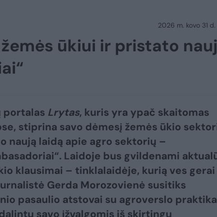
2026 m. kovo 31 d.
žemės ūkiui ir pristato nau
ai“
 portalas
Lrytas
, kuris yra ypač skaitomas
se, stiprina savo dėmesį žemės ūkio sektor
to naują laidą apie agro sektorių –
asadoriai“. Laidoje bus gvildenami aktual
io klausimai – tinklalaidėje, kurią ves gerai
urnalistė Gerda Morozovienė susitiks
io pasaulio atstovai su agroverslo praktika
dalintų savo įžvalgomis iš skirtingų