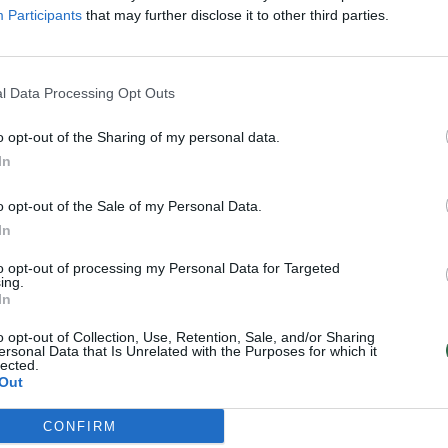
Participants
that may further disclose it to other third parties.
ndieniniame pasaulyje labai svarbu kalbėti
es žemės ūkį, diegia inovacijas ir drąsiai
l Data Processing Opt Outs
o opt-out of the Sharing of my personal data.
sprendimai, kurie pakeis pienininkystės
In
o opt-out of the Sale of my Personal Data.
In
to opt-out of processing my Personal Data for Targeted
ing.
In
o opt-out of Collection, Use, Retention, Sale, and/or Sharing
ersonal Data that Is Unrelated with the Purposes for which it
lected.
Out
CONFIRM