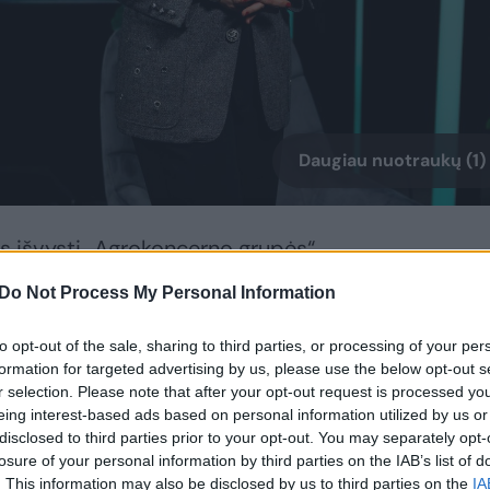
Daugiau nuotraukų (1)
ės išvysti „Agrokoncerno grupės“,
onių įkūrėjo, „Ateities ūkio“ projekto
Do Not Process My Personal Information
ir Lietuvos sveikatos mokslų universiteto
terinarijos fakulteto dekano, profesoriaus
to opt-out of the sale, sharing to third parties, or processing of your per
formation for targeted advertising by us, please use the below opt-out s
albį.
r selection. Please note that after your opt-out request is processed y
eing interest-based ads based on personal information utilized by us or
disclosed to third parties prior to your opt-out. You may separately opt-
iaugsmas prisidėti prie projekto
losure of your personal information by third parties on the IAB’s list of
 šios laidos vairo. Tai tema, kuri šiandien
. This information may also be disclosed by us to third parties on the
IA