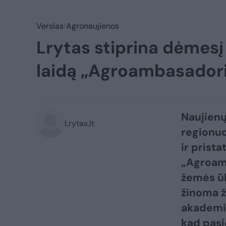
Verslas
Agronaujienos
Lrytas stiprina dėmesį 
laidą „Agroambasadori
Naujienų
Lrytas.lt
regionuo
ir prista
„Agroamb
žemės ūk
žinoma ž
akademin
kad pasi