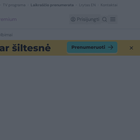
TV programa
Laikraščio prenumerata
Lrytas EN
Kontaktai
Premium
Prisijungti
lbimai