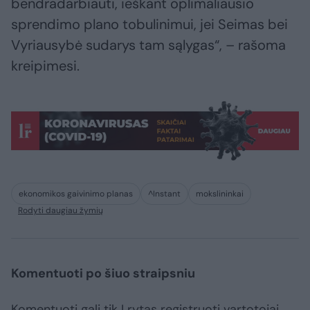
bendradarbiauti, ieškant oplimaliausio
sprendimo plano tobulinimui, jei Seimas bei
Vyriausybė sudarys tam sąlygas“, – rašoma
kreipimesi.
ekonomikos gaivinimo planas
^Instant
mokslininkai
Rodyti daugiau žymių
Komentuoti po šiuo straipsniu
Komentuoti gali tik Lrytas registruoti vartotojai.