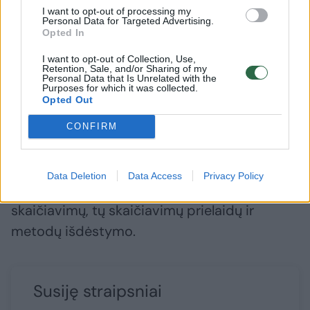
I want to opt-out of processing my
veikimo sritys ir priemonės, kurios palies
Personal Data for Targeted Advertising.
Opted In
kiekvieną gyventoją. Tokios svarbos siūlymai
turi būti nuodugniai diskutuojami ir derinami
I want to opt-out of Collection, Use,
Retention, Sale, and/or Sharing of my
Personal Data that Is Unrelated with the
su socialiniais partneriais, nevyriausybinėmis
Purposes for which it was collected.
organizacijomis visuose sprendimų priėmimo
Opted Out
etapuose.
CONFIRM
Skelbiamame dokumente pasigendame
Data Deletion
Data Access
Privacy Policy
skaidraus ir aiškaus poveikio vertinimo
skaičiavimų, tų skaičiavimų prielaidų ir
metodų išdėstymo.
Susiję straipsniai