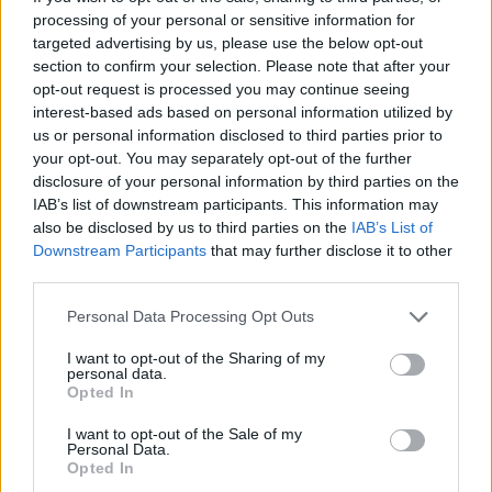
projektą, sudaryti sąlygas biudžeto
processing of your personal or sensitive information for
pakeitimams, organizuoti plataus masto
targeted advertising by us, please use the below opt-out
section to confirm your selection. Please note that after your
klausymus ir priimti pataisytą biudžetą
opt-out request is processed you may continue seeing
Seime.
interest-based ads based on personal information utilized by
us or personal information disclosed to third parties prior to
your opt-out. You may separately opt-out of the further
Remiame Vyriausybės norą aptarti projektą
disclosure of your personal information by third parties on the
IAB’s list of downstream participants. This information may
su visuomene ir socialiniais partneriais.
also be disclosed by us to third parties on the
IAB’s List of
Tačiau pasirinktas terminas – 5 darbo dienos
Downstream Participants
that may further disclose it to other
third parties.
– nėra pakankamas.
Personal Data Processing Opt Outs
Tai, mūsų manymu, atspindi polinkį priimti
I want to opt-out of the Sharing of my
personal data.
sprendimą be konsultacijų su visuomene, o
Opted In
ne ją įtraukti.
I want to opt-out of the Sale of my
Personal Data.
Opted In
Dokumente aptariamos svarbios valstybės