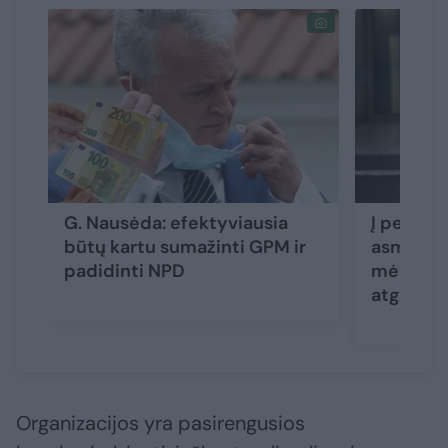
G. Nausėda: efektyviausia
Į pensij
būtų kartu sumažinti GPM ir
asmenims
padidinti NPD
mėnuo: n
atgal ne
Organizacijos yra pasirengusios