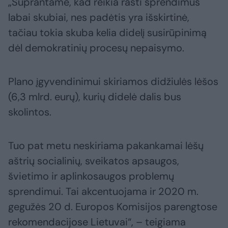
„Suprantame, kad reikia rasti sprendimus
labai skubiai, nes padėtis yra išskirtinė,
tačiau tokia skuba kelia didelį susirūpinimą
dėl demokratinių procesų nepaisymo.
Plano įgyvendinimui skiriamos didžiulės lėšos
(6,3 mlrd. eurų), kurių didelė dalis bus
skolintos.
Tuo pat metu neskiriama pakankamai lėšų
aštrių socialinių, sveikatos apsaugos,
švietimo ir aplinkosaugos problemų
sprendimui. Tai akcentuojama ir 2020 m.
gegužės 20 d. Europos Komisijos parengtose
rekomendacijose Lietuvai“, – teigiama