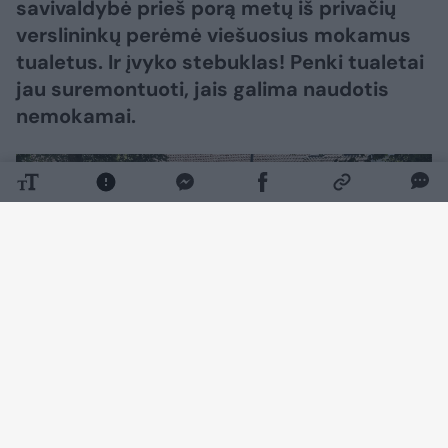
savivaldybė prieš porą metų iš privačių
verslininkų perėmė viešuosius mokamus
tualetus. Ir įvyko stebuklas! Penki tualetai
jau suremontuoti, jais galima naudotis
nemokamai.
Daugiau nuotraukų (12)