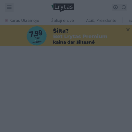
Karas Ukrainoje
Žalioji erdvė
Ačiū, Prezidente
E