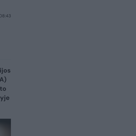
 08:43
ijos
A)
to
lyje