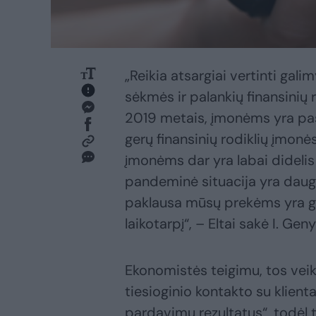
„Reikia atsargiai vertinti ga
sėkmės ir palankių finansinių 
2019 metais, įmonėms yra pasi
gerų finansinių rodiklių įmon
įmonėms dar yra labai didelis
pandeminė situacija yra daug l
paklausa mūsų prekėms yra ge
laikotarpį“, – Eltai sakė I. Gen
Ekonomistės teigimu, tos veik
tiesioginio kontakto su klienta
pardavimų rezultatus“, todėl t