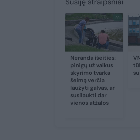
Susiję straipsniai
Neranda išeities:
VM
pinigų už vaikus
tū
skyrimo tvarka
su
šeimą verčia
laužyti galvas, ar
susilaukti dar
vienos atžalos