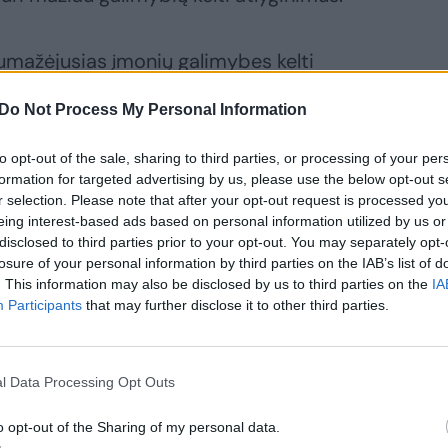
umažėjusias įmonių galimybes kelti
trąjį metų ketvirtį, palyginti su pirmuoju,
Do Not Process My Personal Information
ektoriuje augo, o privačiame mažėjo.
to opt-out of the sale, sharing to third parties, or processing of your per
formation for targeted advertising by us, please use the below opt-out s
ų galimybių didinti atlyginimus, ir MMA yra
r selection. Please note that after your opt-out request is processed y
ekonominėse veiklose, kurios yra
eing interest-based ads based on personal information utilized by us or
disclosed to third parties prior to your opt-out. You may separately opt-
s, t. y. turizmo sektorius, viešbučiai,
losure of your personal information by third parties on the IAB’s list of
. This information may also be disclosed by us to third parties on the
IA
Participants
that may further disclose it to other third parties.
rbo, kur MMA yra tos grindys, į kurias
kilstelėsime, tai labiausiai ir paveiksime
l Data Processing Opt Outs
tos diskusijos turėtų būti labai jautrios ir
o opt-out of the Sharing of my personal data.
.