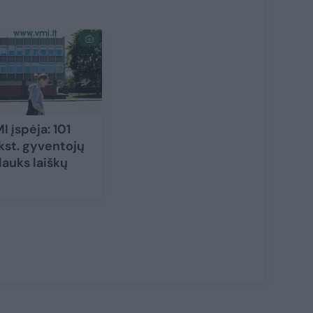
I įspėja: 101
kst. gyventojų
lauks laiškų