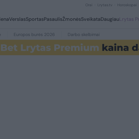
Orai
Lrytas.tv
Horoskopai
iena
Verslas
Sportas
Pasaulis
Žmonės
Sveikata
Daugiau
Lrytas 
e
Europos burės 2026
Darbo skelbimai