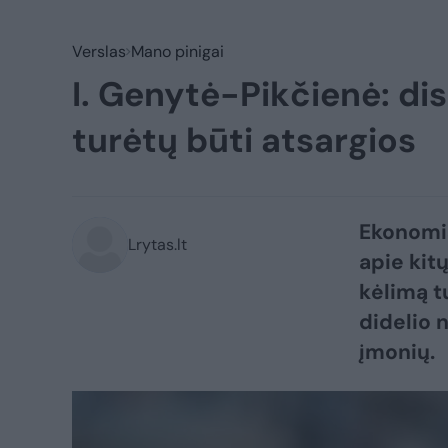
Verslas
Mano pinigai
I. Genytė-Pikčienė: di
turėtų būti atsargios
Ekonomis
Lrytas.lt
apie ki
kėlimą t
didelio 
įmonių.