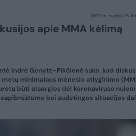
2020 m. rugsėjo 25 d.
skusijos apie MMA kėlimą
tė Indrė Genytė-Pikčienė sako, kad diskus
tų metų minimalaus mėnesio atlyginimo (MM
urėtų būti atsargios dėl koronaviruso nulem
neapibrėžtumo bei sudėtingos situacijos da