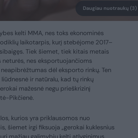
Daugiau nuotraukų (3)
limybes kelti MMA, nes toks ekonominės
rodiklių laikotarpis, kurį stebėjome 2017–
baigęs. Tiek šiemet, tiek kitais metais
ės neturės, nes eksportuojančioms
 neapibrėžtumas dėl eksporto rinkų. Ten
iūdnesnė ir natūralu, kad tų rinkų
rokai mažesnė negu prieškrizinį
ytė-Pikčienė.
los, kurios yra priklausomos nuo
is, šiemet irgi fiksuoja „gerokai kuklesnius
uri mažiau galimybių kelti atlyginimus.