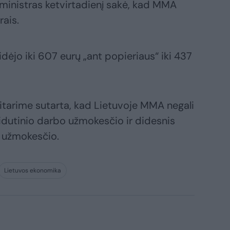
ministras ketvirtadienį sakė, kad MMA
rais.
ėjo iki 607 eurų „ant popieriaus“ iki 437
itarime sutarta, kad Lietuvoje MMA negali
idutinio darbo užmokesčio ir didesnis
o užmokesčio.
Lietuvos ekonomika