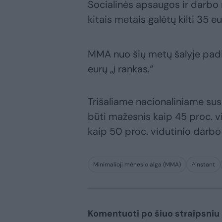
Socialinės apsaugos ir darbo 
kitais metais galėtų kilti 35 eu
MMA nuo šių metų šalyje padid
eurų „į rankas.“
Trišaliame nacionaliniame sus
būti mažesnis kaip 45 proc. v
kaip 50 proc. vidutinio darb
Minimalioji mėnesio alga (MMA)
^Instant
Komentuoti po šiuo straipsniu