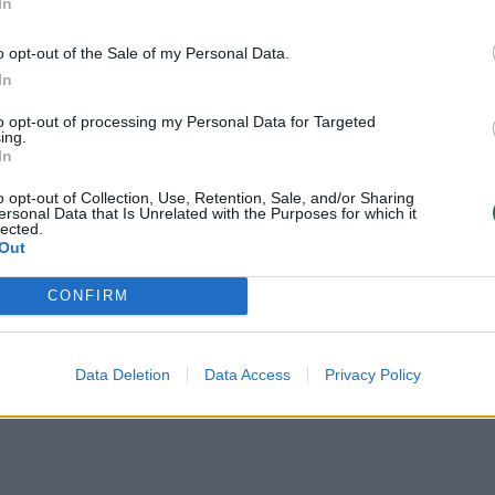
In
o opt-out of the Sale of my Personal Data.
gių, kuriuos reikia suvaldyti, yra labai
In
ų, darbo užmokesčio augimas yra dar
to opt-out of processing my Personal Data for Targeted
s lauke ir natūralu, kad kai kurioms
ing.
eliama“, – pridūrė I. Genytė-Pikčienė.
In
o opt-out of Collection, Use, Retention, Sale, and/or Sharing
ersonal Data that Is Unrelated with the Purposes for which it
 posėdžiavusi Trišalė taryba nepasiekė
lected.
Out
s metais turėtų būti MMA dydis.
CONFIRM
 už 663 eurus iki mokesčių siekiantį MMA
tovai galimybes kelti MMA vertina
Data Deletion
Data Access
Privacy Policy