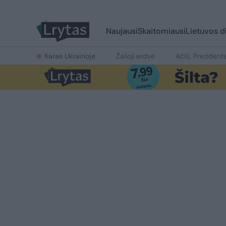
Naujausi
Skaitomiausi
Lietuvos d
Karas Ukrainoje
Žalioji erdvė
Ačiū, Prezident