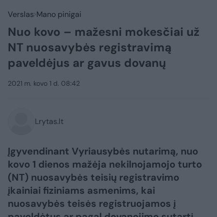
Verslas
Mano pinigai
Nuo kovo – mažesni mokesčiai už
NT nuosavybės registravimą
paveldėjus ar gavus dovanų
2021 m. kovo 1 d. 08:42
Lrytas.lt
Įgyvendinant Vyriausybės nutarimą, nuo
kovo 1 dienos mažėja nekilnojamojo turto
(NT) nuosavybės teisių registravimo
įkainiai fiziniams asmenims, kai
nuosavybės teisės registruojamos į
paveldėtus ar pagal dovanojimo sutartį