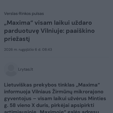
Verslas
Rinkos pulsas
„Maxima“ visam laikui uždaro
parduotuvę Vilniuje: paaiškino
priežastį
2026 m. rugpjūčio 6 d. 08:43
Lrytas.lt
Lietuviškas prekybos tinklas „Maxima“
informuoja Vilniaus Žirmūnų mikrorajono
gyventojus – visam laikui užvėrus Minties
g. 58 vieno X duris, pirkėjai apsipirkti
artimiausioje „Maximoje“ galės adresu