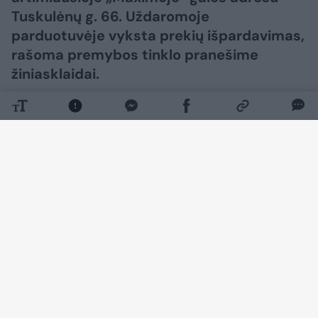
Tuskulėnų g. 66. Uždaromoje
parduotuvėje vyksta prekių išpardavimas,
rašoma premybos tinklo pranešime
žiniasklaidai.
Daugiau nuotraukų (1)