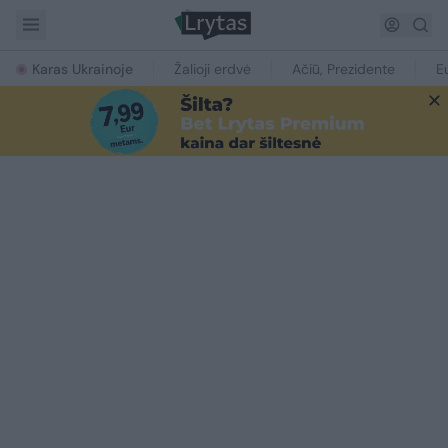
Karas Ukrainoje
Žalioji erdvė
Ačiū, Prezidente
E