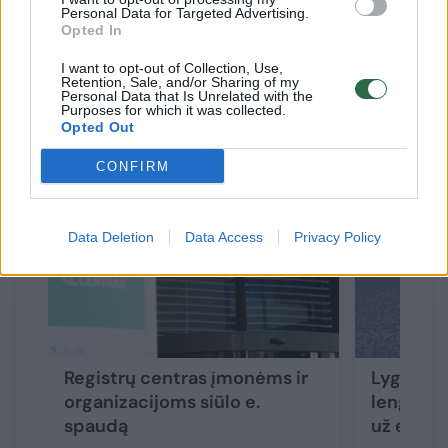
teikiamų administracinių ir viešųjų paslaugų.
Personal Data for Targeted Advertising.
Opted In
Dalies paslaugų įkainiai padidėjo.
I want to opt-out of Collection, Use,
Retention, Sale, and/or Sharing of my
Personal Data that Is Unrelated with the
Purposes for which it was collected.
Susiję straipsniai
Opted Out
CONFIRM
Data Deletion
Data Access
Privacy Policy
Registrų centras įmonėms ir
Lyg tyči
organizacijoms siūlo e.
lengvatą
spaudą
už elekt