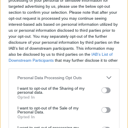
processing of your personal or sensitive information for
targeted advertising by us, please use the below opt-out
Registrų centras primena, kad nuo praėjusių
section to confirm your selection. Please note that after your
metų spalio galioja atnaujinta Registrų centro
opt-out request is processed you may continue seeing
interest-based ads based on personal information utilized by
paslaugų kainodara, kurios pakeitimui
us or personal information disclosed to third parties prior to
pagrindą davė Vyriausybės 2018 metų
your opt-out. You may separately opt-out of the further
disclosure of your personal information by third parties on the
nutarimas dėl atlyginimo dydžių
IAB’s list of downstream participants. This information may
apskaičiavimo, pagal kurį visos valstybės
also be disclosed by us to third parties on the
IAB’s List of
institucijos savo paslaugų įkainius turėtų
Downstream Participants
that may further disclose it to other
third parties.
peržiūrėti ir atnaujinti pagal šioms
paslaugoms faktiškai patiriamas sąnaudas.
Personal Data Processing Opt Outs
I want to opt-out of the Sharing of my
personal data.
Dėl šios priežasties populiariausių paslaugų
Opted In
įkainiai sumažėjo ir atpigo. Atpigusių
I want to opt-out of the Sale of my
Personal Data.
elektroniniu būdu teikiamų paslaugų apimtys
Opted In
sudaro apie 80 proc. visų Registrų centro
I want to opt-out of processing my