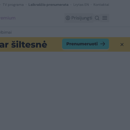
TV programa
Laikraščio prenumerata
Lrytas EN
Kontaktai
Premium
Prisijungti
lbimai