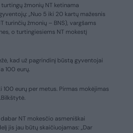
d turtingų žmonių NT ketinama
gyventojų: „Nuo 5 iki 20 kartų mažesnis
NT turinčių žmonių – BNS), vargšams
nes, o turtingiesiems NT mokestį
ėžė, kad už pagrindinį būstą gyventojai
a 100 eurų.
ki 100 eurų per metus. Pirmas mokėjimas
Bilkštytė.
gė dabar NT mokesčio asmeniškai
lį jis jau būtų skaičiuojamas: „Dar