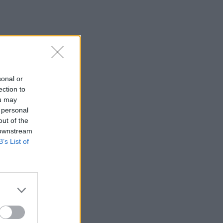
sonal or
ection to
ou may
 personal
out of the
 downstream
B’s List of