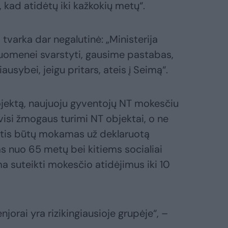
s, kad atidėtų iki kažkokių metų“.
 tvarka dar negalutinė: „Ministerija
suomenei svarstyti, gausime pastabas,
usybei, jeigu pritars, ateis į Seimą“.
ojektą, naujuoju gyventojų NT mokesčiu
isi žmogaus turimi NT objektai, o ne
stis būtų mokamas už deklaruotą
s nuo 65 metų bei kitiems socialiai
suteikti mokesčio atidėjimus iki 10
njorai yra rizikingiausioje grupėje“, –