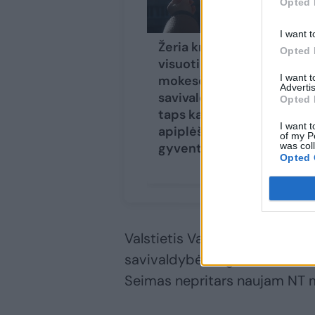
Opted 
I want t
Žeria kritiką
Tu
Opted 
visuotinio NT
vi
I want 
mokesčio idėjai:
mo
Advertis
savivaldybės
tu
Opted 
taps kaltos, kad
pr
I want t
apiplėšinėja
jis
of my P
was col
gyventojus
su
Opted 
Valstietis Valius Ąžuolas pikti
savivaldybėms grasina neleisti
Seimas nepritars naujam NT 