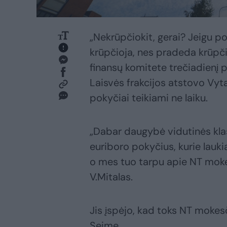
„Nekrūpčiokit, gerai? Jeigu po
krūpčioja, nes pradeda krūpči
finansų komitete trečiadienį 
Laisvės frakcijos atstovo Vyt
pokyčiai teikiami ne laiku.
„Dabar daugybė vidutinės kla
euriboro pokyčius, kurie laukia
o mes tuo tarpu apie NT moke
V.Mitalas.
Jis įspėjo, kad toks NT mokes
Seime.