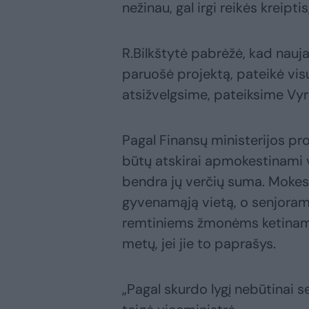
nežinau, gal irgi reikės kreipti
R.Bilkštytė pabrėžė, kad nauja
paruošė projektą, pateikė vi
atsižvelgsime, pateiksime Vyria
Pagal Finansų ministerijos pr
būtų atskirai apmokestinami v
bendra jų verčių suma. Moke
gyvenamąją vietą, o senjoram
remtiniems žmonėms ketinama 
metų, jei jie to paprašys.
„Pagal skurdo lygį nebūtinai se