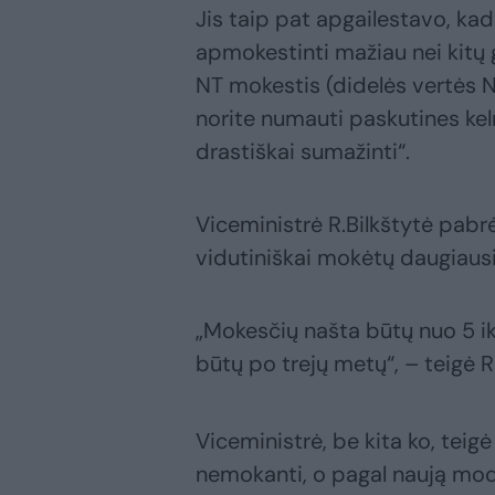
Jis taip pat apgailestavo, ka
apmokestinti mažiau nei kitų 
NT mokestis (didelės vertės 
norite numauti paskutines kel
drastiškai sumažinti“.
Viceministrė R.Bilkštytė pabr
vidutiniškai mokėtų daugiausi
„Mokesčių našta būtų nuo 5 i
būtų po trejų metų“, – teigė R.
Viceministrė, be kita ko, tei
nemokanti, o pagal naują mode