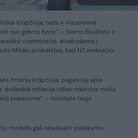
litikai krūpčioja, tada ir visuomenė
oti nuo galvos žuvis“, – Seimo Biudžeto ir
pareiškė viceministrė, atsakydama į
auto Mitalo priekaištus, kad NT mokesčio
sės žmonių krūpčioja, pagalvoję apie
, dviženklė infliacija toliau rekordus muša,
stį svarstome“, – komitete teigė
čio modelis gali nesulaukti palaikymo