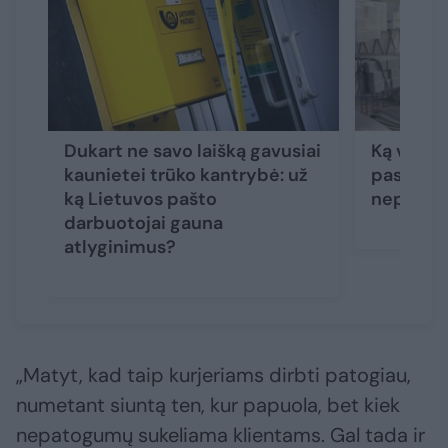
Dukart ne savo laišką gavusiai
Ką verta 
kaunietei trūko kantrybė: už
pasiekė 
ką Lietuvos pašto
nepating
darbuotojai gauna
atlyginimus?
„Matyt, kad taip kurjeriams dirbti patogiau,
numetant siuntą ten, kur papuola, bet kiek
nepatogumų sukeliama klientams. Gal tada ir