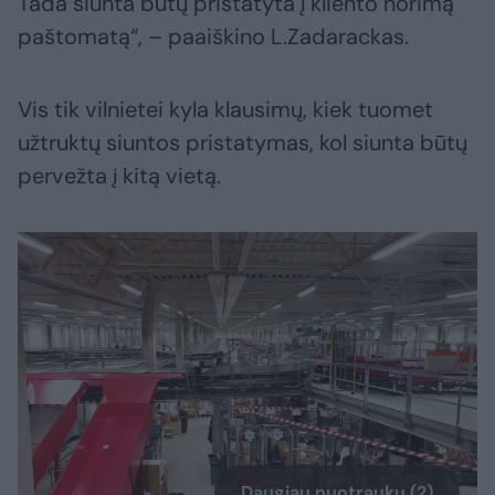
Tada siunta būtų pristatyta į kliento norimą
paštomatą“, – paaiškino L.Zadarackas.
Vis tik vilnietei kyla klausimų, kiek tuomet
užtruktų siuntos pristatymas, kol siunta būtų
pervežta į kitą vietą.
Daugiau nuotraukų (2)