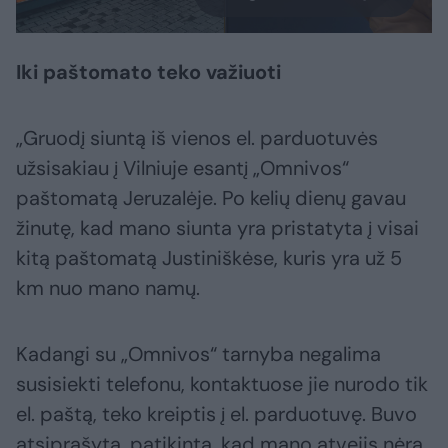
Iki paštomato teko važiuoti
„Gruodį siuntą iš vienos el. parduotuvės
užsisakiau į Vilniuje esantį „Omnivos“
paštomatą Jeruzalėje. Po kelių dienų gavau
žinutę, kad mano siunta yra pristatyta į visai
kitą paštomatą Justiniškėse, kuris yra už 5
km nuo mano namų.
Kadangi su „Omnivos“ tarnyba negalima
susisiekti telefonu, kontaktuose jie nurodo tik
el. paštą, teko kreiptis į el. parduotuvę. Buvo
atsiprašyta, patikinta, kad mano atvejis nėra