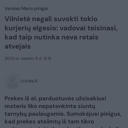
Verslas
Mano pinigai
Vilnietė negali suvokti tokio
kurjerių elgesio: vadovai teisinasi,
kad taip nutinka neva retais
atvejais
2023 m. vasario 9 d. 12:15
Lrytas.lt
Prekes iš el. parduotuvės užsisakiusi
moteris liko nepatenkinta siuntų
tarnybų paslaugomis. Sumokėjusi pinigus,
kad prekes atsiimtų iš tam tikro