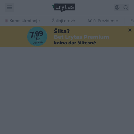
Karas Ukrainoje
Žalioji erdvė
Ačiū, Prezidente
E