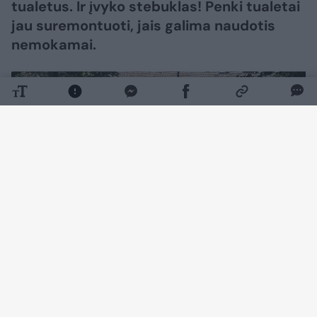
tualetus. Ir įvyko stebuklas! Penki tualetai
jau suremontuoti, jais galima naudotis
nemokamai.
Daugiau nuotraukų (12)
„Beveik naujas SPA miesto centre“, –
pristatydami prieš mėnesį po rekonstrukcijos