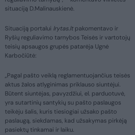
situaciją D.Malinauskienė.
Situaciją portalui
lrytas.lt
pakomentavo ir
Ryšių reguliavimo tarnybos Teisės ir vartotojų
teisių apsaugos grupės patarėja Ugnė
Karbočiūtė:
„Pagal pašto veiklą reglamentuojančius teisės
aktus žalos atlyginimas priklauso siuntėjui.
Būtent siuntėjas, pavyzdžiui, el. parduotuvė,
yra sutartinių santykių su pašto paslaugos
teikėju šalis, kuris tiesiogiai užsako pašto
paslaugą, siekdamas, kad užsakymas pirkėją
pasiektų tinkamai ir laiku.