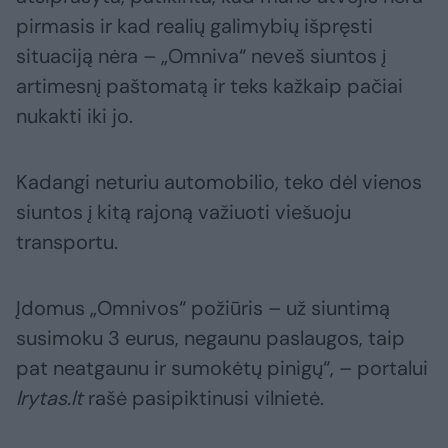
pirmasis ir kad realių galimybių išpręsti
situaciją nėra – „Omniva“ neveš siuntos į
artimesnį paštomatą ir teks kažkaip pačiai
nukakti iki jo.
Kadangi neturiu automobilio, teko dėl vienos
siuntos į kitą rajoną važiuoti viešuoju
transportu.
Įdomus „Omnivos“ požiūris – už siuntimą
susimoku 3 eurus, negaunu paslaugos, taip
pat neatgaunu ir sumokėtų pinigų“, – portalui
lrytas.lt
rašė pasipiktinusi vilnietė.