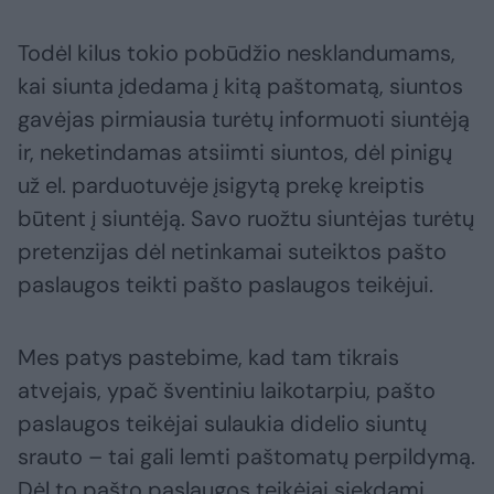
Todėl kilus tokio pobūdžio nesklandumams,
kai siunta įdedama į kitą paštomatą, siuntos
gavėjas pirmiausia turėtų informuoti siuntėją
ir, neketindamas atsiimti siuntos, dėl pinigų
už el. parduotuvėje įsigytą prekę kreiptis
būtent į siuntėją. Savo ruožtu siuntėjas turėtų
pretenzijas dėl netinkamai suteiktos pašto
paslaugos teikti pašto paslaugos teikėjui.
Mes patys pastebime, kad tam tikrais
atvejais, ypač šventiniu laikotarpiu, pašto
paslaugos teikėjai sulaukia didelio siuntų
srauto – tai gali lemti paštomatų perpildymą.
Dėl to pašto paslaugos teikėjai siekdami