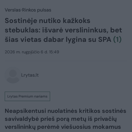
Verslas
Rinkos pulsas
Sostinėje nutiko kažkoks
stebuklas: išvarė verslininkus, bet
šias vietas dabar lygina su SPA
(1)
2026 m. rugpjūčio 6 d. 15:49
Lrytas.lt
Lrytas Premium nariams
Neapsikentusi nuolatinės kritikos sostinės
savivaldybė prieš porą metų iš privačių
verslininkų perėmė viešuosius mokamus