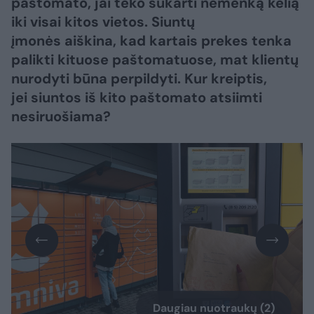
paštomato, jai teko sukarti nemenką kelią
iki visai kitos vietos. Siuntų
įmonės aiškina, kad kartais prekes tenka
palikti kituose paštomatuose, mat klientų
nurodyti būna perpildyti. Kur kreiptis,
jei siuntos iš kito paštomato atsiimti
nesiruošiama?
Daugiau nuotraukų (2)