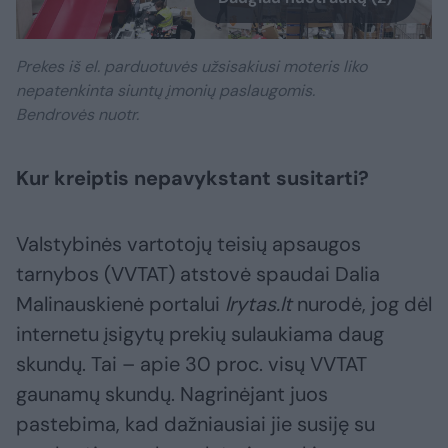
Prekes iš el. parduotuvės užsisakiusi moteris liko
nepatenkinta siuntų įmonių paslaugomis.
Bendrovės nuotr.
Kur kreiptis nepavykstant susitarti?
Valstybinės vartotojų teisių apsaugos
tarnybos (VVTAT) atstovė spaudai Dalia
Malinauskienė portalui
lrytas.lt
nurodė, jog dėl
internetu įsigytų prekių sulaukiama daug
skundų. Tai – apie 30 proc. visų VVTAT
gaunamų skundų. Nagrinėjant juos
pastebima, kad dažniausiai jie susiję su