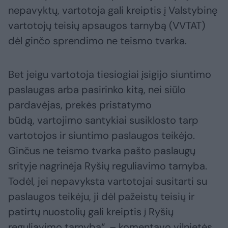
nepavyktų, vartotoja gali kreiptis į Valstybinę
vartotojų teisių apsaugos tarnybą (VVTAT)
dėl ginčo sprendimo ne teismo tvarka.
Bet jeigu vartotoja tiesiogiai įsigijo siuntimo
paslaugas arba pasirinko kitą, nei siūlo
pardavėjas, prekės pristatymo
būdą, vartojimo santykiai susiklosto tarp
vartotojos ir siuntimo paslaugos teikėjo.
Ginčus ne teismo tvarka pašto paslaugų
srityje nagrinėja Ryšių reguliavimo tarnyba.
Todėl, jei nepavyksta vartotojai susitarti su
paslaugos teikėju, ji dėl pažeistų teisių ir
patirtų nuostolių gali kreiptis į Ryšių
reguliavimo tarnybą“, – komentavo vilnietės