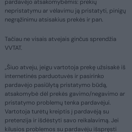
pardavėjo atsakomybėmis: prekių
nepristatymu ar vėlavimu ją pristatyti, pinigų
negrąžinimu atsisakius prekės ir pan.
Tačiau ne visais atvejais ginčus sprendžia
VVTAT.
„Šiuo atveju, jeigu vartotoja prekę užsisakė iš
internetinės parduotuvės ir pasirinko
pardavėjo pasiūlytą pristatymo būdą,
atsakomybė dėl prekės gavimo/negavimo ar
pristatymo problemų tenka pardavėjui.
Vartotoja turėtų kreiptis į pardavėją su
pretenzija ir išdėstyti savo reikalavimą. Jei
kilusios problemos su pardavėju išspręsti