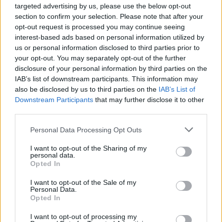
targeted advertising by us, please use the below opt-out
section to confirm your selection. Please note that after your
Lietuvos pašto Komunikacijos projektų
opt-out request is processed you may continue seeing
vadovas Lukas Zadarackas taip pat aiškino,
interest-based ads based on personal information utilized by
us or personal information disclosed to third parties prior to
kad siuntas į kitą paštomatą dažniausiai
your opt-out. You may separately opt-out of the further
tenka nukreipti artėjant Kalėdoms, kada
disclosure of your personal information by third parties on the
siuntų kiekiai būna smarkiai išaugę.
IAB’s list of downstream participants. This information may
also be disclosed by us to third parties on the
IAB’s List of
Downstream Participants
that may further disclose it to other
third parties.
„Į alternatyvius paštomatus vidutiniškai yra
pristatoma ne daugiau nei 4 proc. visų LP
Personal Data Processing Opt Outs
EXPRESS siuntų – tai daroma tik tada, kai
I want to opt-out of the Sharing of my
pristatoma siunta netelpa į paštomatą, kurį
personal data.
Opted In
savo užsakyme nurodė klientas. Svarbu
I want to opt-out of the Sale of my
pažymėti, kad alternatyvus paštomatas būna
Personal Data.
Opted In
nutolęs ne daugiau kaip 2 km nuo kliento
pageidaujamo paštomato“, – portalui
I want to opt-out of processing my