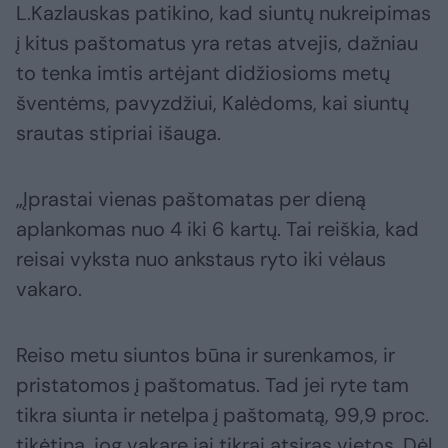
L.Kazlauskas patikino, kad siuntų nukreipimas
į kitus paštomatus yra retas atvejis, dažniau
to tenka imtis artėjant didžiosioms metų
šventėms, pavyzdžiui, Kalėdoms, kai siuntų
srautas stipriai išauga.
„Įprastai vienas paštomatas per dieną
aplankomas nuo 4 iki 6 kartų. Tai reiškia, kad
reisai vyksta nuo ankstaus ryto iki vėlaus
vakaro.
Reiso metu siuntos būna ir surenkamos, ir
pristatomos į paštomatus. Tad jei ryte tam
tikra siunta ir netelpa į paštomatą, 99,9 proc.
tikėtina, jog vakare jai tikrai atsiras vietos. Dėl