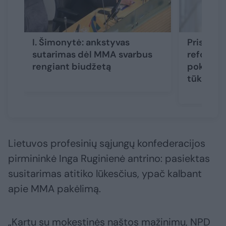
I. Šimonytė: ankstyvas
Pristatė
sutarimas dėl MMA svarbus
reformą: 
rengiant biudžetą
pokyčiai
tūkstanč
Lietuvos profesinių sąjungų konfederacijos
pirmininkė Inga Ruginienė antrino: pasiektas
susitarimas atitiko lūkesčius, ypač kalbant
apie MMA pakėlimą.
„Kartu su mokestinės naštos mažinimu, NPD