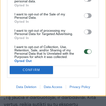
personal data.
Opted In
I want to opt-out of the Sale of my
Personal Data.
Opted In
Daugiau nuotraukų (2)
I want to opt-out of processing my
Personal Data for Targeted Advertising.
Opted In
A.Romanovskis.
Karolinos Gudžiūnienės (ELTA) nuotr.
I want to opt-out of Collection, Use,
Retention, Sale, and/or Sharing of my
Personal Data that Is Unrelated with the
Purposes for which it was collected.
Visgi atsiranda ekonomistų pasvarstymų, kad
Opted Out
kelti MMA – per anksti, kad tai tik padidins
CONFIRM
infliaciją. A.Romavoskis pripažino, kad
ekonominė situacija šiuo metu – ne kokia.
Data Deletion
Data Access
Privacy Policy
„Tą jaučia ir darbuotojai, ir darbdaviai. Kita
vertus, reikia sutikti su tų ekspertų