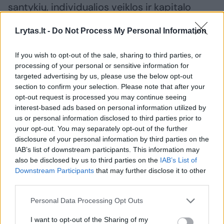
santykių, individualios veiklos ir kapitalo
pajamų.
Lrytas.lt -
Do Not Process My Personal Information
Visas šis sprendimų kompleksas yra kritiškai
If you wish to opt-out of the sale, sharing to third parties, or
processing of your personal or sensitive information for
svarbus – reikia užtikrinti, kad mažiausiai
targeted advertising by us, please use the below opt-out
uždirbantiems pajamos didėtų, o tie, kurie
section to confirm your selection. Please note that after your
opt-out request is processed you may continue seeing
uždirba dideles pajamas, turi labiau prisidėti
interest-based ads based on personal information utilized by
prie bendro gėrio“, – šnekėjo Lietuvos
us or personal information disclosed to third parties prior to
profesinių sąjungų konfederacijos pirmininkė.
your opt-out. You may separately opt-out of the further
disclosure of your personal information by third parties on the
IAB’s list of downstream participants. This information may
also be disclosed by us to third parties on the
IAB’s List of
Downstream Participants
that may further disclose it to other
third parties.
Personal Data Processing Opt Outs
I want to opt-out of the Sharing of my