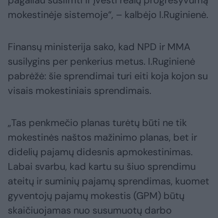
pagaliau susiimti ir įvesti realų progresyvumą
mokestinėje sistemoje“, – kalbėjo I.Ruginienė.
Finansų ministerija sako, kad NPD ir MMA
susilygins per penkerius metus. I.Ruginienė
pabrėžė: šie sprendimai turi eiti koja kojon su
visais mokestiniais sprendimais.
„Tas penkmečio planas turėtų būti ne tik
mokestinės naštos mažinimo planas, bet ir
didelių pajamų didesnis apmokestinimas.
Labai svarbu, kad kartu su šiuo sprendimu
ateitų ir suminių pajamų sprendimas, kuomet
gyventojų pajamų mokestis (GPM) būtų
skaičiuojamas nuo susumuotų darbo