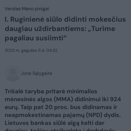
Verslas
Mano pinigai
I. Ruginienė siūlo didinti mokesčius
daugiau uždirbantiems: „Turime
pagaliau susiimti“
2023 m. gegužės 11 d. 04:32
Jonė Sąlygaitė
Trišalė taryba pritarė minimalios
mėnesinės algos (MMA) didinimui iki 924
eurų. Taip pat 20 proc. bus didinamas ir
neapmokestinamas pajamų (NPD) dydis.
Lietuvos bankas siūlė algą kelti dar
daugiau, tačiau atsižvelgta į darbdavių