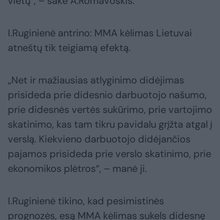
vietų“, – sakė A.Romavoskis.
I.Ruginienė antrino: MMA kėlimas Lietuvai
atneštų tik teigiamą efektą.
„Net ir mažiausias atlyginimo didėjimas
prisideda prie didesnio darbuotojo našumo,
prie didesnės vertės sukūrimo, prie vartojimo
skatinimo, kas tam tikru pavidalu grįžta atgal į
verslą. Kiekvieno darbuotojo didėjančios
pajamos prisideda prie verslo skatinimo, prie
ekonomikos plėtros“, – manė ji.
I.Ruginienė tikino, kad pesimistinės
prognozės, esą MMA kėlimas sukels didesnę