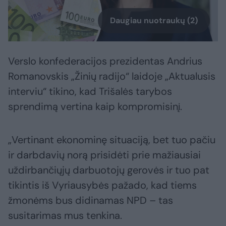
Daugiau nuotraukų (2)
Verslo konfederacijos prezidentas Andrius
Romanovskis „Žinių radijo“ laidoje „Aktualusis
interviu“ tikino, kad Trišalės tarybos
sprendimą vertina kaip kompromisinį.
„Vertinant ekonominę situaciją, bet tuo pačiu
ir darbdavių norą prisidėti prie mažiausiai
uždirbančiųjų darbuotojų gerovės ir tuo pat
tikintis iš Vyriausybės pažado, kad tiems
žmonėms bus didinamas NPD – tas
susitarimas mus tenkina.