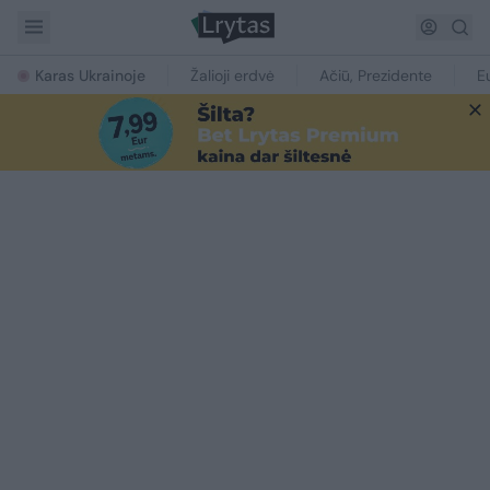
Karas Ukrainoje
Žalioji erdvė
Ačiū, Prezidente
E