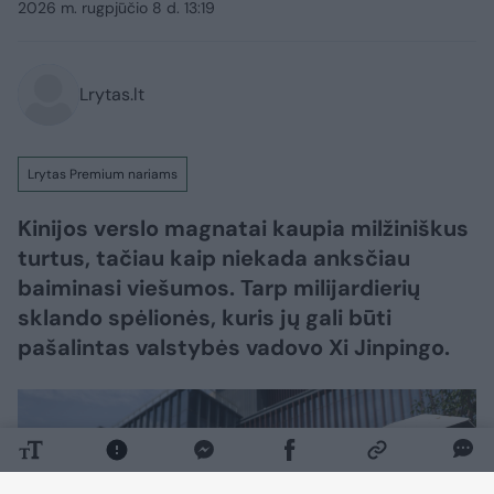
2026 m. rugpjūčio 8 d. 13:19
Lrytas.lt
Lrytas Premium nariams
Kinijos verslo magnatai kaupia milžiniškus
turtus, tačiau kaip niekada anksčiau
baiminasi viešumos. Tarp milijardierių
sklando spėlionės, kuris jų gali būti
pašalintas valstybės vadovo Xi Jinpingo.