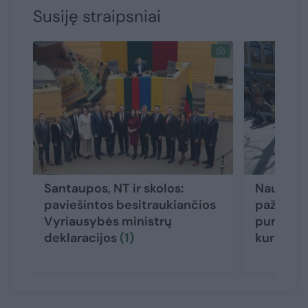
Susiję straipsniai
Santaupos, NT ir skolos:
Naujoji 
paviešintos besitraukiančios
pažadais
Vyriausybės ministrų
punktų, t
deklaracijos
(1)
kur ims 