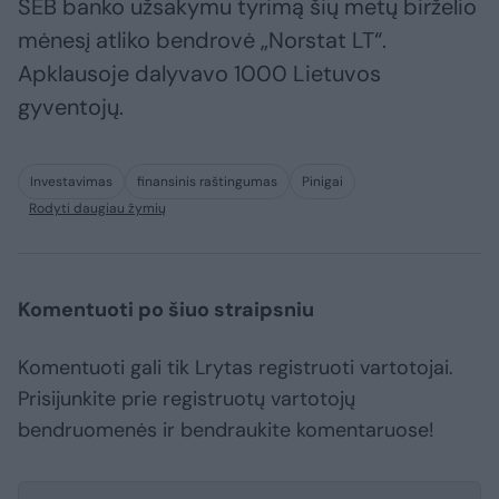
SEB banko užsakymu tyrimą šių metų birželio
mėnesį atliko bendrovė „Norstat LT“.
Apklausoje dalyvavo 1000 Lietuvos
gyventojų.
Investavimas
finansinis raštingumas
Pinigai
Rodyti daugiau žymių
Komentuoti po šiuo straipsniu
Komentuoti gali tik Lrytas registruoti vartotojai.
Prisijunkite prie registruotų vartotojų
bendruomenės ir bendraukite komentaruose!