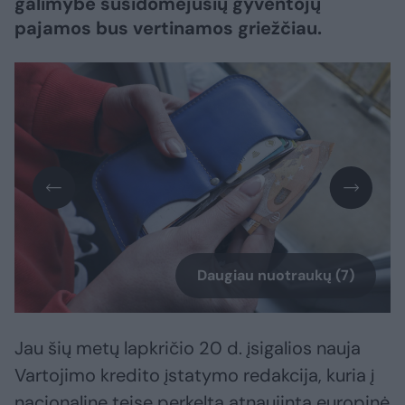
galimybe susidomėjusių gyventojų
pajamos bus vertinamos griežčiau.
Daugiau nuotraukų (7)
Jau šių metų lapkričio 20 d. įsigalios nauja
Vartojimo kredito įstatymo redakcija, kuria į
nacionalinę teisę perkelta atnaujinta europinė