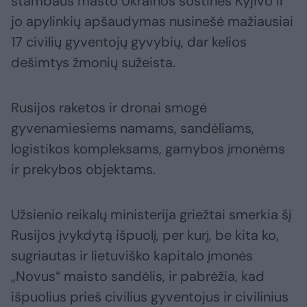
stambaus masto Ukrainos sostinės Kyjivo ir
jo apylinkių apšaudymas nusinešė mažiausiai
17 civilių gyventojų gyvybių, dar kelios
dešimtys žmonių sužeista.
Rusijos raketos ir dronai smogė
gyvenamiesiems namams, sandėliams,
logistikos kompleksams, gamybos įmonėms
ir prekybos objektams.
Užsienio reikalų ministerija griežtai smerkia šį
Rusijos įvykdytą išpuolį, per kurį, be kita ko,
sugriautas ir lietuviško kapitalo įmonės
„Novus“ maisto sandėlis, ir pabrėžia, kad
išpuolius prieš civilius gyventojus ir civilinius