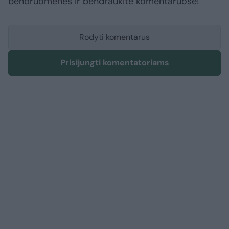
bendruomenės ir bendraukite komentaruose!
Rodyti komentarus
Prisijungti komentatoriams