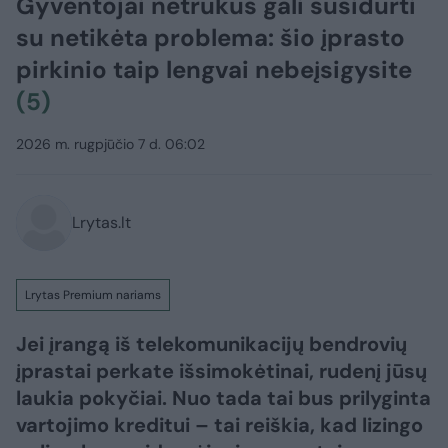
Gyventojai netrukus gali susidurti
su netikėta problema: šio įprasto
pirkinio taip lengvai nebeįsigysite
(5)
2026 m. rugpjūčio 7 d. 06:02
Lrytas.lt
Lrytas Premium nariams
Jei įrangą iš telekomunikacijų bendrovių
įprastai perkate išsimokėtinai, rudenį jūsų
laukia pokyčiai. Nuo tada tai bus prilyginta
vartojimo kreditui – tai reiškia, kad lizingo