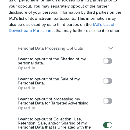
us or personal information disclosed to third parties prior to
your opt-out. You may separately opt-out of the further
disclosure of your personal information by third parties on the
Norite skaityti toliau?
IAB’s list of downstream participants. This information may
also be disclosed by us to third parties on the
IAB’s List of
Downstream Participants
that may further disclose it to other
third parties.
Prisijunkite prie mūsų bendruomenės ir tapkite
prenumeratoriumi
Personal Data Processing Opt Outs
1
I want to opt-out of the Sharing of my
Vos nuo
Eur / mėn.
personal data.
Opted In
I want to opt-out of the Sale of my
Personal Data.
Prenumeruoti
Opted In
I want to opt-out of processing my
Personal Data for Targeted Advertising.
Opted In
I want to opt-out of Collection, Use,
Jau esate prenumeratorius?
Prisijunkite
Retention, Sale, and/or Sharing of my
Personal Data that Is Unrelated with the
Kiti prenumeratos planai