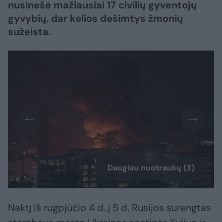
nusinešė mažiausiai 17 civilių gyventojų
gyvybių, dar kelios dešimtys žmonių
sužeista.
Daugiau nuotraukų (3)
Naktį iš rugpjūčio 4 d. į 5 d. Rusijos surengtas