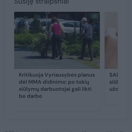
Susiję straipsniai
Kritikuoja Vyriausybės planus
SADM min
dėl MMA didinimo: po tokių
siūlo kelt
siūlymų darbuotojai gali likti
uždirbtų
be darbo