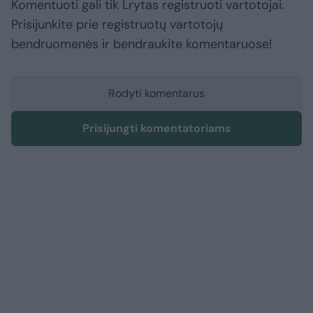
Komentuoti gali tik Lrytas registruoti vartotojai.
Prisijunkite prie registruotų vartotojų
bendruomenės ir bendraukite komentaruose!
Rodyti komentarus
Prisijungti komentatoriams