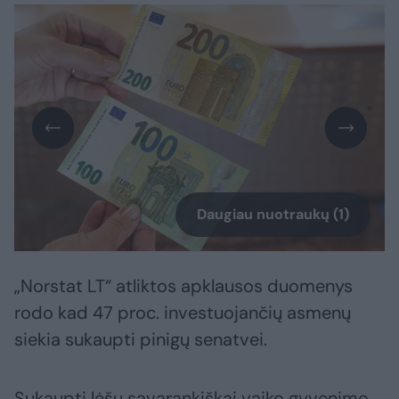
Daugiau nuotraukų (1)
„Norstat LT“ atliktos apklausos duomenys
rodo kad 47 proc. investuojančių asmenų
siekia sukaupti pinigų senatvei.
Sukaupti lėšų savarankiškai vaiko gyvenimo