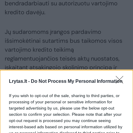
bendradarbiauti su autorizuotu vartojimo
kredito davėju.
Jų sudaromoms įrangos pardavimo
išsimokėtinai sutartims bus taikomos visos
vartojimo kredito teikimą
reglamentuojančios teisės aktų nuostatos,
įskaitant atsakingojo skolinimo principą ir
kreditingumo vertinimą bei paskolų įmokų ir
Lrytas.lt -
Do Not Process My Personal Information
pajamų santykio (DSTI) limitą“, – portalui
Lrytas
pokyčių esmę aiškino Lietuvos
If you wish to opt-out of the sale, sharing to third parties, or
bankas.
processing of your personal or sensitive information for
targeted advertising by us, please use the below opt-out
section to confirm your selection. Please note that after your
opt-out request is processed you may continue seeing
Numatė išimtį
interest-based ads based on personal information utilized by