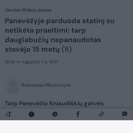
Verslas
Rinkos pulsas
Panevėžyje parduoda statinį su
netikėta praeitimi: tarp
daugiabučių nepanaudotas
stovėjo 15 metų
(5)
2026 m. rugpjūčio 7 d. 13:37
Raimonda Mikučionytė
Tarp Panevėžio Kniaudiškių gatvės
daugiabučių parduodamas neįprastos
paskirties statinys. Naujo šeimininko
ieškoma buvusiam dujų reguliavimo