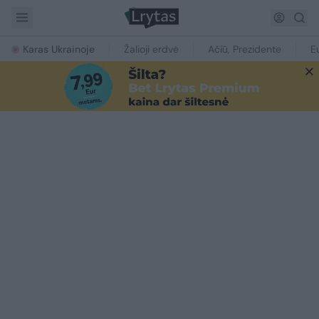
Karas Ukrainoje
Žalioji erdvė
Ačiū, Prezidente
E