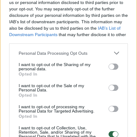
atvežtas sulankstytu korpusu, apvyniotas
us or personal information disclosed to third parties prior to
neaiškiomis juostomis, be to, kilo klausimas,
your opt-out. You may separately opt-out of the further
disclosure of your personal information by third parties on the
ar yra saugu naudoti garsiai veikiantį,
IAB’s list of downstream participants. This information may
rasojantį buities prietaisą.
also be disclosed by us to third parties on the
IAB’s List of
Downstream Participants
that may further disclose it to other
third parties.
„Daug žmonių susidūrė su šia problema, o jie
Personal Data Processing Opt Outs
įmonė vis tiek nebaudžiama, toliau tyčiojasi
I want to opt-out of the Sharing of my
iš klientų“, – mano ji.
personal data.
Opted In
Lina patikino, kad pristatymo metu nebuvo
I want to opt-out of the Sale of my
Personal Data.
suteikta galimybė prekę apžiūrėti, patikrinti,
Opted In
kaip ji veikia – DPD kurjeris šaldytuvą su
I want to opt-out of processing my
Personal Data for Targeted Advertising.
tvarkinga išorine pakuote pristatė į garažą.
Opted In
Kadangi tai buvo darbo diena, šaldytuvą
I want to opt-out of Collection, Use,
šeima ėmėsi išpakuoti tik savaitgalį.
Retention, Sale, and/or Sharing of my
Personal Data that Is Unrelated with the