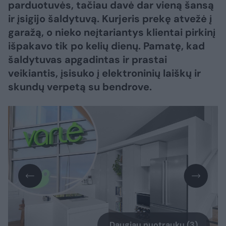
parduotuvės, tačiau davė dar vieną šansą
ir įsigijo šaldytuvą. Kurjeris prekę atvežė į
garažą, o nieko neįtariantys klientai pirkinį
išpakavo tik po kelių dienų. Pamatę, kad
šaldytuvas apgadintas ir prastai
veikiantis, įsisuko į elektroninių laiškų ir
skundų verpetą su bendrove.
Daugiau nuotraukų (3)