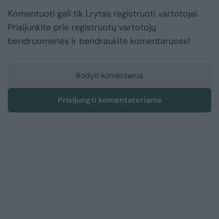
Komentuoti gali tik Lrytas registruoti vartotojai.
Prisijunkite prie registruotų vartotojų
bendruomenės ir bendraukite komentaruose!
Rodyti komentarus
Prisijungti komentatoriams