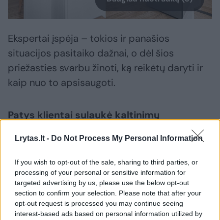
Ekspertai įspėja – tokios ir panašios
situacijos pasitaiko dažnai, o dėl šios
priežasties svarbu žinoti, ką reikėtų daryti ir
kaip nuo to apsisaugoti.
Patys klientai sulaukė kaltinimų
Lrytas.lt -
Do Not Process My Personal Information
Kaip pasakojo su portalu
Lrytas
kalbėjusi
Lina, rugsėjo pabaigoje interneto
If you wish to opt-out of the sale, sharing to third parties, or
processing of your personal or sensitive information for
parduotuvėje „Varle.lt“ vyras beveik už 300
targeted advertising by us, please use the below opt-out
eurų nupirko UAB „Simplea“ įmonės
section to confirm your selection. Please note that after your
opt-out request is processed you may continue seeing
šaldytuvą, kuris į jų namus
interest-based ads based on personal information utilized by