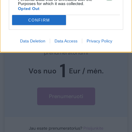
Purposes for which it was collected.
Opted Out
CONFIRM
Norite skaityti toliau?
Data Deletion
Data Access
Privacy Policy
Prisijunkite prie mūsų bendruomenės ir tapkite
prenumeratoriumi
1
Vos nuo
Eur / mėn.
Prenumeruoti
Jau esate prenumeratorius?
Prisijunkite