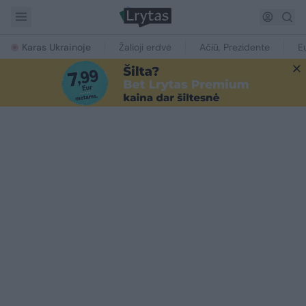
Karas Ukrainoje
Žalioji erdvė
Ačiū, Prezidente
E