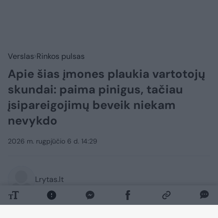
Verslas
Rinkos pulsas
Apie šias įmones plaukia vartotojų
skundai: paima pinigus, tačiau
įsipareigojimų beveik niekam
nevykdo
2026 m. rugpjūčio 6 d. 14:29
Lrytas.lt
Valstybinė vartotojų teisių apsaugos