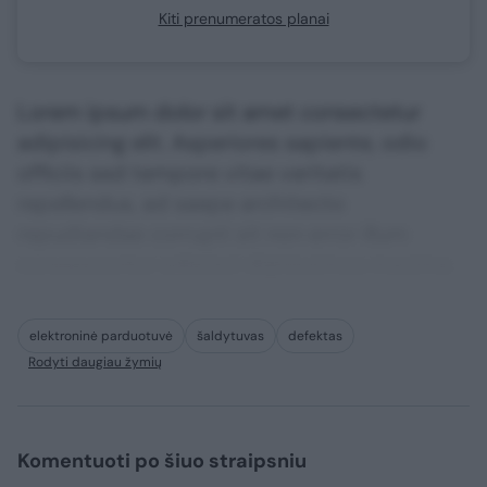
Kiti prenumeratos planai
Lorem ipsum dolor sit amet consectetur
adipisicing elit. Asperiores sapiente, odio
officiis sed tempore vitae veritatis
repellendus, ad saepe architecto
repudiandae corrupti sit non error illum
consequuntur adipisci dignissimos maxime.
elektroninė parduotuvė
šaldytuvas
defektas
Rodyti daugiau žymių
Komentuoti po šiuo straipsniu