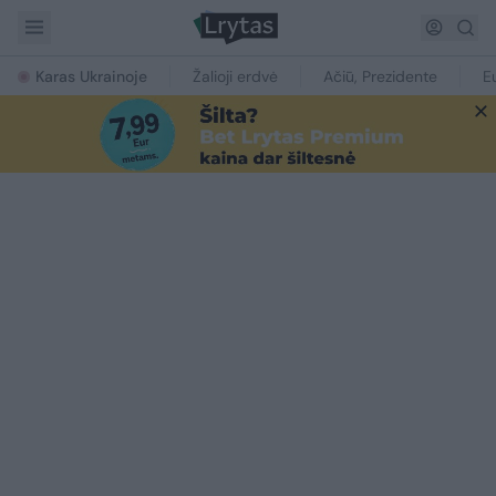
Karas Ukrainoje
Žalioji erdvė
Ačiū, Prezidente
E