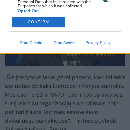
Personal Data that Is Unrelated with the
Purposes for which it was collected.
Opted Out
CONFIRM
Data Deletion
Data Access
Privacy Policy
Daugiau nuotraukų (2)
„Šis pavyzdys labai gerai parodo, kad tai nėra
izoliuotas dvišalis Lietuvos ir Kinijos santykis.
Mes esame ES ir NATO narė ir tos aplinkybės,
susijusios su organizacijų sprendimais, taip
pat turi įtakos, kur mes esame savo
dvišaliuose santykiuose“, – interviu „Verslo
žinioms“ teigė K. Budrys.