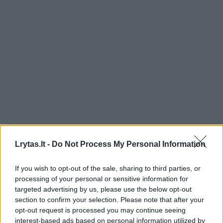
Verslas
Rinkos pulsas
Po Kinijos sprendimo apriboti
Lrytas.lt -
Do Not Process My Personal Information
lietuvišką lazerių gamintoją – K.
If you wish to opt-out of the sale, sharing to third parties, or
Budrio reakcija
(8)
processing of your personal or sensitive information for
targeted advertising by us, please use the below opt-out
2026 m. rugpjūčio 5 d. 08:39
section to confirm your selection. Please note that after your
opt-out request is processed you may continue seeing
interest-based ads based on personal information utilized by