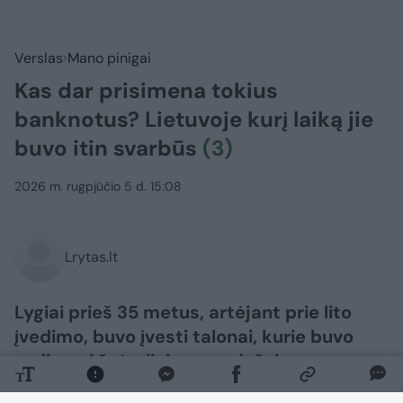
Verslas
Mano pinigai
Kas dar prisimena tokius
banknotus? Lietuvoje kurį laiką jie
buvo itin svarbūs
(3)
2026 m. rugpjūčio 5 d. 15:08
Lrytas.lt
Lygiai prieš 35 metus, artėjant prie lito
įvedimo, buvo įvesti talonai, kurie buvo
vadinami žvėreliais, nors dažniau –
vagnorkėmis. Pastarasis pavadinimas