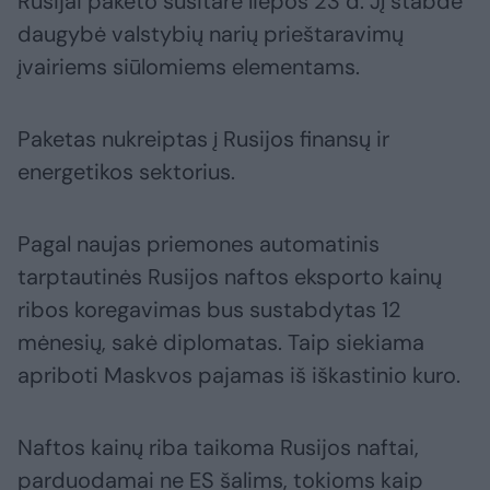
Rusijai paketo susitarė liepos 23 d. Jį stabdė
daugybė valstybių narių prieštaravimų
įvairiems siūlomiems elementams.
Paketas nukreiptas į Rusijos finansų ir
energetikos sektorius.
Pagal naujas priemones automatinis
tarptautinės Rusijos naftos eksporto kainų
ribos koregavimas bus sustabdytas 12
mėnesių, sakė diplomatas. Taip siekiama
apriboti Maskvos pajamas iš iškastinio kuro.
Naftos kainų riba taikoma Rusijos naftai,
parduodamai ne ES šalims, tokioms kaip