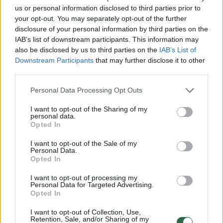
us or personal information disclosed to third parties prior to
Lrytas.lt
your opt-out. You may separately opt-out of the further
disclosure of your personal information by third parties on the
IAB’s list of downstream participants. This information may
Užsienio reikalų ministro Kęstučio Budrio
also be disclosed by us to third parties on the
IAB’s List of
teigimu, Kinijos sprendimas apriboti
Downstream Participants
that may further disclose it to other
lietuviškų lazerių gamintojos „Ekspla“
third parties.
galimybes pirkti kiniškas dvejopos
Personal Data Processing Opt Outs
paskirties prekes ir technologijas, Lietuvai
I want to opt-out of the Sharing of my
siekiant normalizuoti santykius su Pekinu,
personal data.
rodo Europos Sąjungos (ES) sprendimų
Opted In
įtaką dvišaliams santykiams. Pasak jo,
I want to opt-out of the Sale of my
ekonominio saugumo prasme tai verčia
Personal Data.
Opted In
spręsti, kaip būtų galima mažinti tiekimo
grandinių priklausomybę nuo Kinijos.
I want to opt-out of processing my
Personal Data for Targeted Advertising.
Opted In
I want to opt-out of Collection, Use,
Retention, Sale, and/or Sharing of my