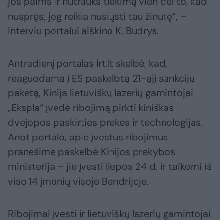
jos paims ir nutrauks tiekimą vien dėl to, kad
nuspręs, jog reikia nusiųsti tau žinutę“, –
interviu portalui aiškino K. Budrys.
Antradienį portalas lrt.lt skelbė, kad,
reaguodama į ES paskelbtą 21-ąjį sankcijų
paketą, Kinija lietuviškų lazerių gamintojai
„Ekspla“ įvedė ribojimą pirkti kiniškas
dvejopos paskirties prekes ir technologijas.
Anot portalo, apie įvestus ribojimus
pranešime paskelbė Kinijos prekybos
ministerija – jie įvesti liepos 24 d. ir taikomi iš
viso 14 įmonių visoje Bendrijoje.
Ribojimai įvesti ir lietuviškų lazerių gamintojai