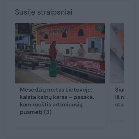
Susiję straipsniai
Mėsėdžių metas Lietuvoje:
Siaubing
kaista kainų karas – pasakė,
iš rankin
kam ruoštis artimiausią
staiga p
pusmetį
(3)