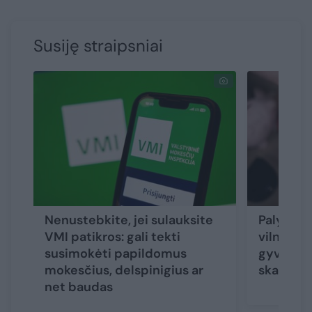
Susiję straipsniai
Nenustebkite, jei sulauksite
Palygino,
VMI patikros: gali tekti
vilniečia
susimokėti papildomus
gyventoj
mokesčius, delspinigius ar
skaičiuoj
net baudas