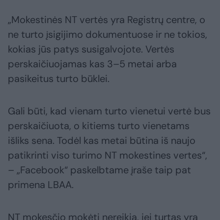
„Mokestinės NT vertės yra Registrų centre, o
ne turto įsigijimo dokumentuose ir ne tokios,
kokias jūs patys susigalvojote. Vertės
perskaičiuojamas kas 3–5 metai arba
pasikeitus turto būklei.
Gali būti, kad vienam turto vienetui vertė bus
perskaičiuota, o kitiems turto vienetams
išliks sena. Todėl kas metai būtina iš naujo
patikrinti viso turimo NT mokestines vertes“,
– „Facebook“ paskelbtame įraše taip pat
primena LBAA.
NT mokesčio mokėti nereikia, jei turtas yra