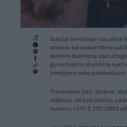
Sukčiai bendrauja rusų arba l
atvejus, kai paskambinę sukč
asmens duomenų, kad užregist
gyventojams skambinę sukčiai
pensijoms arba perskaičiuoti 
Primename, kad „Sodros“ dar
telefonu. Jei kyla įtarimų, pad
numeriu +370 5 250 0883 arba