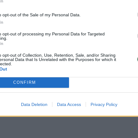
In
savinasi pinigus
(1)
užblokuoti savo
mokėjimo korteles
(1)
o opt-out of the Sale of my Personal Data.
In
to opt-out of processing my Personal Data for Targeted
ing.
In
a informacija atsiduria asmeninėse „Sodros“
o opt-out of Collection, Use, Retention, Sale, and/or Sharing
ersonal Data that Is Unrelated with the Purposes for which it
i
arba
draudejai.sodra.lt
. Prie paskyrų jungiamasi
lected.
Out
troninio parašo, elektroninės bankininkystės
CONFIRM
čiauti kviečiame pranešti „Sodrai“.
Data Deletion
Data Access
Privacy Policy