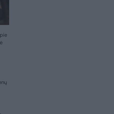
apie
šė
enų