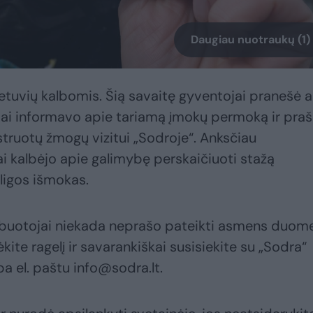
Daugiau nuotraukų (1)
ietuvių kalbomis. Šią savaitę gyventojai pranešė 
iai informavo apie tariamą įmokų permoką ir pra
ruotų žmogų vizitui „Sodroje“. Anksčiau
 kalbėjo apie galimybę perskaičiuoti stažą
ligos išmokas.
buotojai niekada neprašo pateikti asmens duom
ėkite ragelį ir savarankiškai susisiekite su „Sodra“
 el. paštu info@sodra.lt.