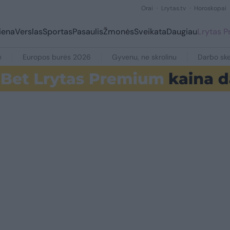
Orai
Lrytas.tv
Horoskopai
iena
Verslas
Sportas
Pasaulis
Žmonės
Sveikata
Daugiau
Lrytas 
e
Europos burės 2026
Gyvenu, ne skrolinu
Darbo ske