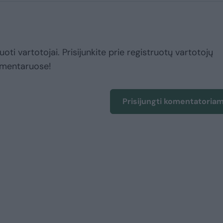
uoti vartotojai. Prisijunkite prie registruotų vartotojų
omentaruose!
Prisijungti komentatoria