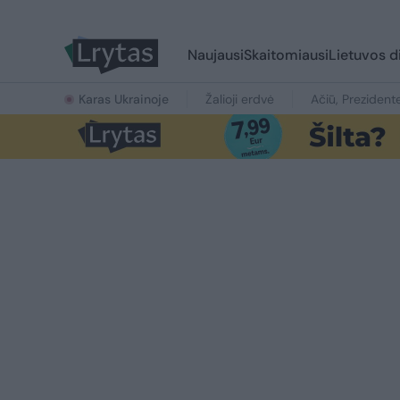
Naujausi
Skaitomiausi
Lietuvos d
Karas Ukrainoje
Žalioji erdvė
Ačiū, Prezident