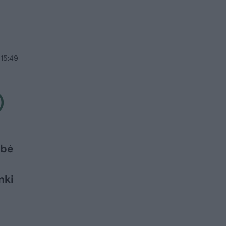
 15:49
)
ybė
nki