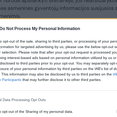
r nurodė apsilankyti svetainėje, jos neatsidarykit
se asmeninės gyventojų informacijos susijusios 
omenimis.
Do Not Process My Personal Information
to opt-out of the sale, sharing to third parties, or processing of your per
formation for targeted advertising by us, please use the below opt-out s
r selection. Please note that after your opt-out request is processed y
eing interest-based ads based on personal information utilized by us or
disclosed to third parties prior to your opt-out. You may separately opt-
losure of your personal information by third parties on the IAB’s list of
. This information may also be disclosed by us to third parties on the
IA
Participants
that may further disclose it to other third parties.
Policija įspėja apie
Jei skridote ar
naują sukčiavimo
planuojate skristi
l Data Processing Opt Outs
būdą: nusikaltėliai
šiomis oro linijomis –
sukūrė į esveikata.lt
sukluskite: dėl
o opt-out of the Sharing of my personal data.
panašią svetainę ir
sukčiavimo pataria