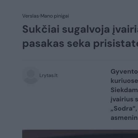
Verslas
Mano pinigai
Sukčiai sugalvoja įvair
pasakas seka prisistat
Gyventoj
Lrytas.lt
kuriuose
Siekdami
įvairius
„Sodra“,
asmeninė