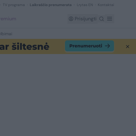
TV programa
Laikraščio prenumerata
Lrytas EN
Kontaktai
Premium
Prisijungti
lbimai