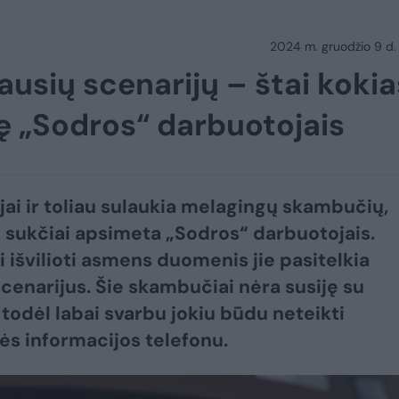
2024 m. gruodžio 9 d.
iausių scenarijų – štai kokia
ę „Sodros“ darbuotojais
ai ir toliau sulaukia melagingų skambučių,
 sukčiai apsimeta „Sodros“ darbuotojais.
 išvilioti asmens duomenis jie pasitelkia
 scenarijus. Šie skambučiai nėra susiję su
 todėl labai svarbu jokiu būdu neteikti
s informacijos telefonu.