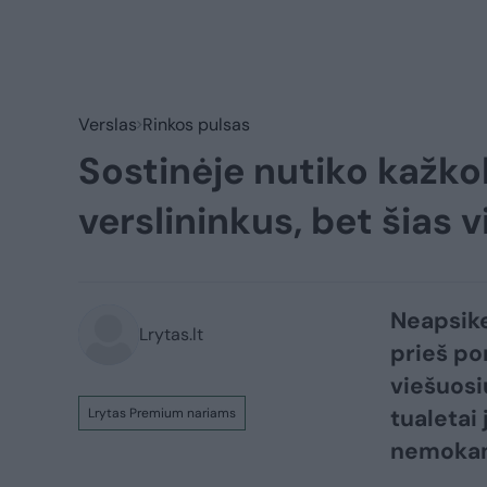
Verslas
Rinkos pulsas
Sostinėje nutiko kažko
verslininkus, bet šias 
Neapsike
Lrytas.lt
prieš po
viešuosi
tualetai
Lrytas Premium nariams
nemokam