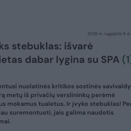
2026 m. rugpjūčio 6 d.
ks stebuklas: išvarė
vietas dabar lygina su SPA
(1
ntusi nuolatinės kritikos sostinės savivald
rą metų iš privačių verslininkų perėmė
us mokamus tualetus. Ir įvyko stebuklas! Pe
 jau suremontuoti, jais galima naudotis
ai.