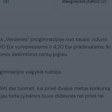
(9)
daugiausia įtakos
(2)
s „Verdenės“ progimnazijoje nuo sausio vidurio
70 Eur vyresniesiems ir 4,20 Eur pradinukams. Iki
iomis dešimtimis centų pigiau.
gimnazijos valgykla tuštėja.
žėti dar tuomet, kai prieš dvejus metus konkursą
s jau tada jų kainos buvo didesnės nei prieš tai