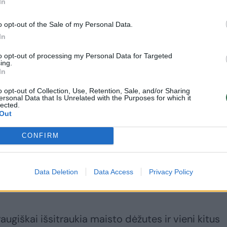
In
o opt-out of the Sale of my Personal Data.
In
ų skundas, kad nuo sausio 15 dienos kai kuriose
s teks mokėti daugiau.
to opt-out of processing my Personal Data for Targeted
ing.
In
o už vieną maitinimo taloną, nuo sausio vidurio 
o opt-out of Collection, Use, Retention, Sale, and/or Sharing
ersonal Data that Is Unrelated with the Purposes for which it
ėme, kad vaikas mokykloje nevalgys, nes yra per
lected.
Out
ą iš namų arba pertraukos metu nubėga iki šalia
nraščiui pasakojo vieno mokinio mama.
CONFIRM
sūnus pasakojo, kad net mokytojai valgykloje
Data Deletion
Data Access
Privacy Policy
.
augiškai išsitraukia maisto dėžutes ir vieni kitus