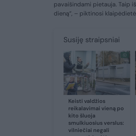
pavaišindami pietauja. Taip i
dieną“, – piktinosi klaipėdietė
Susiję straipsniai
Keisti valdžios
reikalavimai vieną po
kito šluoja
smulkiuosius verslus:
vilniečiai negali