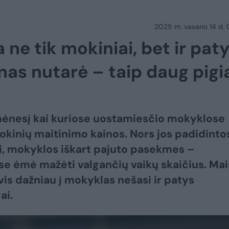
2025 m. vasario 14 d.
 ne tik mokiniai, bet ir pat
as nutarė – taip daug pigi
ėnesį kai kuriose uostamiesčio mokyklose
okinių maitinimo kainos. Nors jos padidinto
, mokyklos iškart pajuto pasekmes –
se ėmė mažėti valgančių vaikų skaičius. Mai
vis dažniau į mokyklas nešasi ir patys
ai.