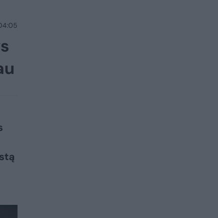
 04:05
ys
au
s
stą