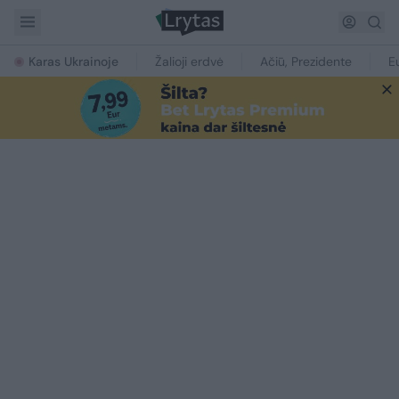
Karas Ukrainoje
Žalioji erdvė
Ačiū, Prezidente
E