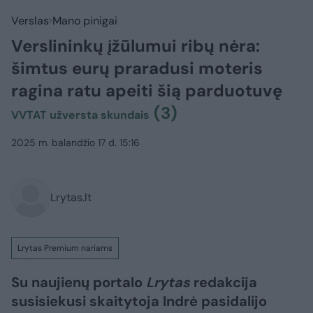
Verslas
Mano pinigai
Verslininkų įžūlumui ribų nėra:
šimtus eurų praradusi moteris
ragina ratu apeiti šią parduotuvę
(3)
VVTAT užversta skundais
2025 m. balandžio 17 d. 15:16
Lrytas.lt
Lrytas Premium nariams
Su naujienų portalo
Lrytas
redakcija
susisiekusi skaitytoja Indrė pasidalijo