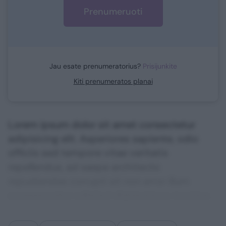
Prenumeruoti
Jau esate prenumeratorius?
Prisijunkite
Kiti prenumeratos planai
Lorem ipsum dolor sit amet consectetur
adipisicing elit. Asperiores sapiente, odio
officiis sed tempore vitae veritatis
repellendus, ad saepe architecto
repudiandae corrupti sit non error illum
consequuntur adipisci dignissimos maxime.