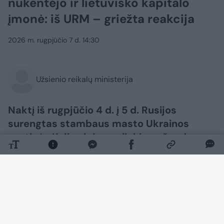
nukentėjo ir lietuviško kapitalo
įmonė: iš URM – griežta reakcija
2026 m. rugpjūčio 7 d. 14:30
Užsienio reikalų ministerija
Naktį iš rugpjūčio 4 d. į 5 d. Rusijos
surengtas stambaus masto Ukrainos
sostinės Kyjivo ir jo apylinkių apšaudymas
nusinešė mažiausiai 17 civilių gyventojų
gyvybių, dar kelios dešimtys žmonių
sužeista.