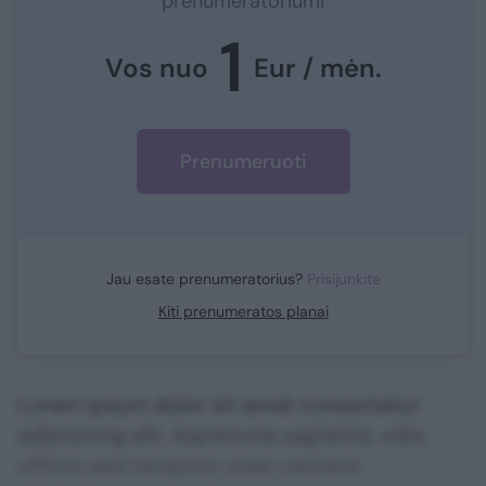
prenumeratoriumi
1
Vos nuo
Eur / mėn.
Prenumeruoti
Jau esate prenumeratorius?
Prisijunkite
Kiti prenumeratos planai
Lorem ipsum dolor sit amet consectetur
adipisicing elit. Asperiores sapiente, odio
officiis sed tempore vitae veritatis