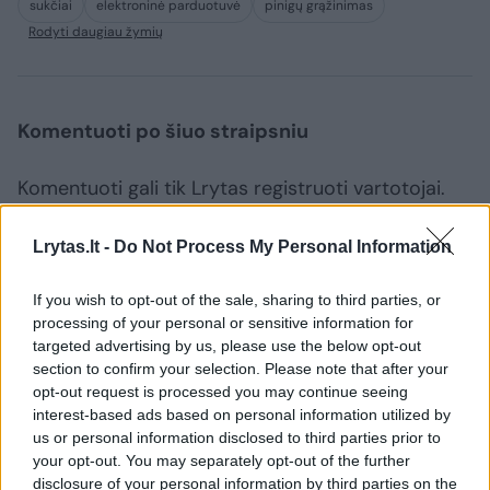
sukčiai
elektroninė parduotuvė
pinigų grąžinimas
Rodyti daugiau žymių
Komentuoti po šiuo straipsniu
Komentuoti gali tik Lrytas registruoti vartotojai.
Prisijunkite prie registruotų vartotojų
bendruomenės ir bendraukite komentaruose!
Lrytas.lt -
Do Not Process My Personal Information
If you wish to opt-out of the sale, sharing to third parties, or
processing of your personal or sensitive information for
Rodyti komentarus
targeted advertising by us, please use the below opt-out
section to confirm your selection. Please note that after your
Prisijungti komentatoriams
opt-out request is processed you may continue seeing
interest-based ads based on personal information utilized by
us or personal information disclosed to third parties prior to
your opt-out. You may separately opt-out of the further
disclosure of your personal information by third parties on the