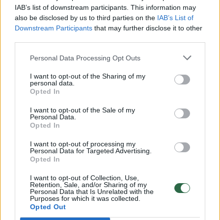
IAB’s list of downstream participants. This information may
also be disclosed by us to third parties on the
IAB’s List of
Downstream Participants
that may further disclose it to other
third parties.
Personal Data Processing Opt Outs
I want to opt-out of the Sharing of my
personal data.
Opted In
I want to opt-out of the Sale of my
Personal Data.
Opted In
Verslas
Mano pinigai
Gyventojai netrukus gali susidurti
I want to opt-out of processing my
Personal Data for Targeted Advertising.
su netikėta problema: šio įprasto
Opted In
pirkinio taip lengvai nebeįsigysite
I want to opt-out of Collection, Use,
Retention, Sale, and/or Sharing of my
(5)
Personal Data that Is Unrelated with the
Purposes for which it was collected.
Opted Out
2026 m. rugpjūčio 7 d. 06:02