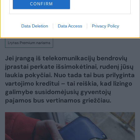
CONFIRM
Lrytas.lt
Data Deletion
Data Access
Privacy Policy
Lrytas Premium nariams
Jei įrangą iš telekomunikacijų bendrovių
įprastai perkate išsimokėtinai, rudenį jūsų
laukia pokyčiai. Nuo tada tai bus prilyginta
vartojimo kreditui – tai reiškia, kad lizingo
galimybe susidomėjusių gyventojų
pajamos bus vertinamos griežčiau.