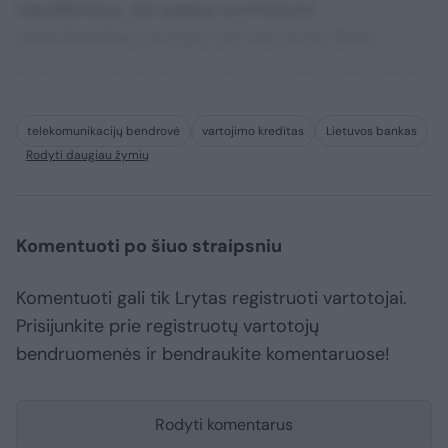
repellendus, ad saepe architecto
repudiandae corrupti sit non error illum
consequuntur adipisci dignissimos maxime.
telekomunikacijų bendrovė
vartojimo kreditas
Lietuvos bankas
Rodyti daugiau žymių
Komentuoti po šiuo straipsniu
Komentuoti gali tik Lrytas registruoti vartotojai.
Prisijunkite prie registruotų vartotojų
bendruomenės ir bendraukite komentaruose!
Rodyti komentarus