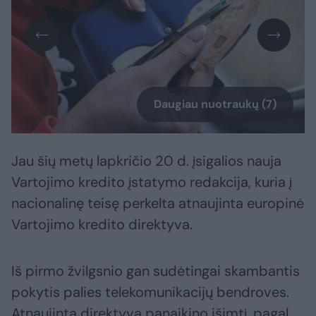
Daugiau nuotraukų (7)
Jau šių metų lapkričio 20 d. įsigalios nauja
Vartojimo kredito įstatymo redakcija, kuria į
nacionalinę teisę perkelta atnaujinta europinė
Vartojimo kredito direktyva.
Iš pirmo žvilgsnio gan sudėtingai skambantis
pokytis palies telekomunikacijų bendroves.
Atnaujinta direktyva panaikino išimtį, pagal