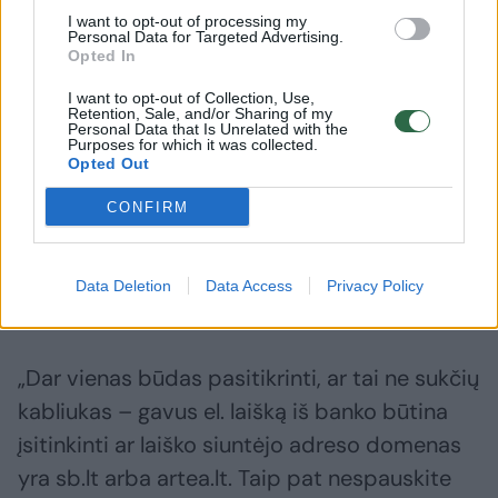
ir pan.
I want to opt-out of processing my
Personal Data for Targeted Advertising.
Opted In
Kaip apsisaugoti
I want to opt-out of Collection, Use,
Retention, Sale, and/or Sharing of my
Personal Data that Is Unrelated with the
Purposes for which it was collected.
Opted Out
D.Kolmatsui pabrėžia, kad „Artea“ bankas
nesiunčia jokių dokumentų be išankstinio
CONFIRM
suderinimo su klientu. Jei gavote tokį laišką –
būkite atsargūs, nes tai gali būti sukčių
Data Deletion
Data Access
Privacy Policy
bandymas patekti į jūsų sąskaitą.
„Dar vienas būdas pasitikrinti, ar tai ne sukčių
kabliukas – gavus el. laišką iš banko būtina
įsitinkinti ar laiško siuntėjo adreso domenas
yra sb.lt arba artea.lt. Taip pat nespauskite