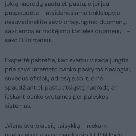
jokių nuorodų gautų el. paštu, o jei jau
paspaudėte – atsidariusiame tinklalapyje
nesuvedinėkite savo prisijungimo duomenų,
savitarnos ar mokėjimo kortelės duomenų“, –
sako D.Kolmatsui.
Ekspertė pabrėžia, kad svarbu visada jungtis
prie savo interneto banko paskyros tiesiogiai,
suvedus oficialų adresą e.sb.lt, o ne
spaudžiant el. paštu atsiųstą nuorodą ar
ieškant banko svetainės per paieškos
sistemas.
„Viena svarbiausių taisyklių – niekam
neatskleiskite savo naudotojo ID, PIN kodų,