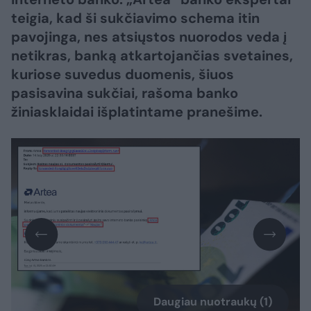
teigia, kad ši sukčiavimo schema itin
pavojinga, nes atsiųstos nuorodos veda į
netikras, banką atkartojančias svetaines,
kuriose suvedus duomenis, šiuos
pasisavina sukčiai, rašoma banko
žiniasklaidai išplatintame pranešime.
Daugiau nuotraukų (1)