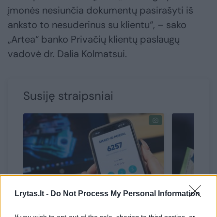
įmonės nesiunčia dokumentų pasirašyti iš
anksto to nesuderinus su klientu“, – sako
„Artea“ banko Privačių klientų paslaugų
vadovė dr. Dalia Kolmatsui.
Susiję straipsniai
Lrytas.lt -
Do Not Process My Personal Information