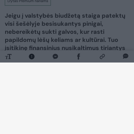
Lrytas Premium nariams
Jeigu į valstybės biudžetą staiga patektų
visi šešėlyje besisukantys pinigai,
nebereikėtų sukti galvos, kur rasti
papildomų lėšų keliams ar kultūrai. Tuo
įsitikinę finansinius nusikaltimus tiriantys
pareigūnai, kuriuos stebina ne tik aferistų
gudrybės.