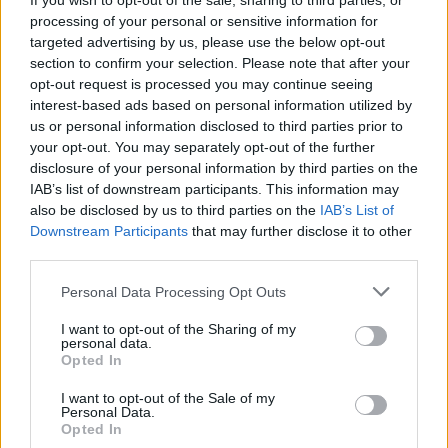
Sukčiai atrado naujas
Lietuvos
If you wish to opt-out of the sale, sharing to third parties, or
priemones išvilioti pinigus –
gyventoj
processing of your personal or sensitive information for
targeted advertising by us, please use the below opt-out
įspėja turinčius draudimą
(2)
prarasti
section to confirm your selection. Please note that after your
(2)
opt-out request is processed you may continue seeing
interest-based ads based on personal information utilized by
us or personal information disclosed to third parties prior to
your opt-out. You may separately opt-out of the further
disclosure of your personal information by third parties on the
IAB’s list of downstream participants. This information may
Ekspertė priduria, kad dažniausiai tokios
also be disclosed by us to third parties on the
IAB’s List of
nuorodos paslėptos po tekstu laiške.
Downstream Participants
that may further disclose it to other
third parties.
Pavyzdžiui, paryškintas žodis „prisijungti“,
kurį paspaudus nuvedama į sukčių sukurtą
Personal Data Processing Opt Outs
interneto svetainę. Laiškuose pateiktos
I want to opt-out of the Sharing of my
personal data.
nuorodos į netikras svetaines dažnai gali
Opted In
pasirodyti patikimos, nes jose gali būti
I want to opt-out of the Sale of my
imituojami tikri banko puslapiai, pavyzdžiui:
Personal Data.
Opted In
„Kitos paslaugos“, „Elektroniniai dokumentai“