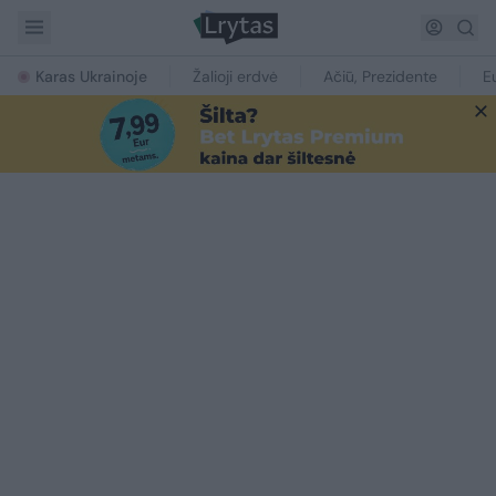
Karas Ukrainoje
Žalioji erdvė
Ačiū, Prezidente
E