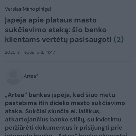
Verslas
Mano pinigai
Įspėja apie plataus masto
sukčiavimo ataką: šio banko
klientams vertėtų pasisaugoti
(2)
2025 m. liepos 15 d. 14:47
„Artea“
„Artea“ bankas įspėja, kad šiuo metu
pastebima itin didelio masto sukčiavimo
ataka. Sukčiai siunčia el. laiškus,
atkartojančius banko stilių, su kvietimu
peržiūrėti dokumentus ir prisijungti prie
interneto banko. „Artea“ banko ekspertai