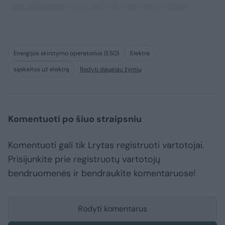
repudiandae corrupti sit non error illum
consequuntur adipisci dignissimos maxime.
Energijos skirstymo operatorius (ESO)
Elektra
sąskaitos už elektrą
Rodyti daugiau žymių
Komentuoti po šiuo straipsniu
Komentuoti gali tik Lrytas registruoti vartotojai.
Prisijunkite prie registruotų vartotojų
bendruomenės ir bendraukite komentaruose!
Rodyti komentarus