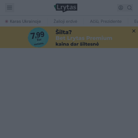
Karas Ukrainoje
Žalioji erdvė
Ačiū, Prezidente
E