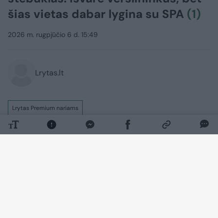
šias vietas dabar lygina su SPA
(1)
2026 m. rugpjūčio 6 d. 15:49
Lrytas.lt
Lrytas Premium nariams
Neapsikentusi nuolatinės kritikos sostinės
savivaldybė prieš porą metų iš privačių
verslininkų perėmė viešuosius mokamus
tualetus. Ir įvyko stebuklas! Penki tualetai
jau suremontuoti, jais galima naudotis
nemokamai.