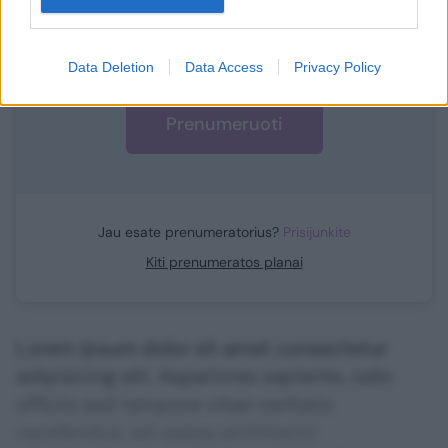
1
Vos nuo
Eur / mėn.
Data Deletion
Data Access
Privacy Policy
Prenumeruoti
Jau esate prenumeratorius?
Prisijunkite
Kiti prenumeratos planai
Lorem ipsum dolor sit amet consectetur
adipisicing elit. Asperiores sapiente, odio
officiis sed tempore vitae veritatis
repellendus, ad saepe architecto