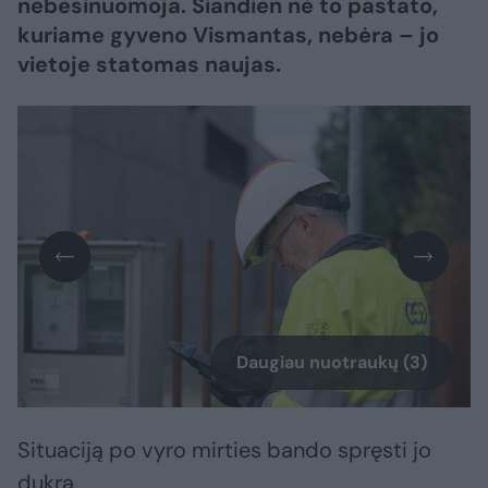
nebesinuomoja. Šiandien nė to pastato,
kuriame gyveno Vismantas, nebėra – jo
vietoje statomas naujas.
Daugiau nuotraukų (3)
Situaciją po vyro mirties bando spręsti jo
dukra.