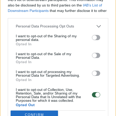
su ESO, vyras nutraukė. Tačiau, kaip paaiškėjo
also be disclosed by us to third parties on the
IAB’s List of
vėliau, to nepakako.
Downstream Participants
that may further disclose it to other
third parties.
Personal Data Processing Opt Outs
„2021 m. birželio 30 d. atliktas
perskaičiavimas. Gal trūko kažkokio
I want to opt-out of the Sharing of my
personal data.
dokumento, tačiau ESO apie tai vartotojo
Opted In
neinformavo ir vėl ėmė išrašinėti sąskaitas
I want to opt-out of the Sale of my
Personal Data.
ESO savitarnoje,“ – sako I.Kilčauskaitė.
Opted In
I want to opt-out of processing my
Personal Data for Targeted Advertising.
Opted In
Norite skaityti toliau?
I want to opt-out of Collection, Use,
Retention, Sale, and/or Sharing of my
Personal Data that Is Unrelated with the
Purposes for which it was collected.
Prisijunkite prie mūsų bendruomenės ir tapkite
Opted Out
prenumeratoriumi
CONFIRM