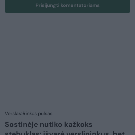
Prisijungti komentatoriams
Verslas
Rinkos pulsas
Sostinėje nutiko kažkoks
stebuklas: išvarė verslininkus, bet