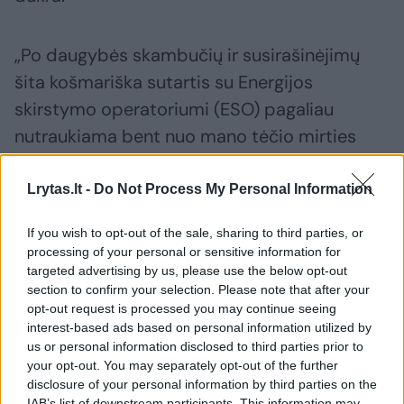
„Po daugybės skambučių ir susirašinėjimų
šita košmariška sutartis su Energijos
skirstymo operatoriumi (ESO) pagaliau
nutraukiama bent nuo mano tėčio mirties
datos 2025 m. birželio 7 d.“, – „Facebook“
pasidalintoje istorijoje rašo Ieva Kilčauskaitė.
Lrytas.lt -
Do Not Process My Personal Information
If you wish to opt-out of the sale, sharing to third parties, or
Manė, kad sutartis nutraukta
processing of your personal or sensitive information for
targeted advertising by us, please use the below opt-out
section to confirm your selection. Please note that after your
Istorija prasidėjo 2021-ųjų birželį, kai po
opt-out request is processed you may continue seeing
interest-based ads based on personal information utilized by
daugiau nei dešimtmečio iš planuoto griauti
us or personal information disclosed to third parties prior to
pastato, kaip ir kiti nuomininkai, išsikėlė
your opt-out. You may separately opt-out of the further
disclosure of your personal information by third parties on the
I.Kilčauskaitės tėtis. Visas sutartis, tarp jų ir
IAB’s list of downstream participants. This information may