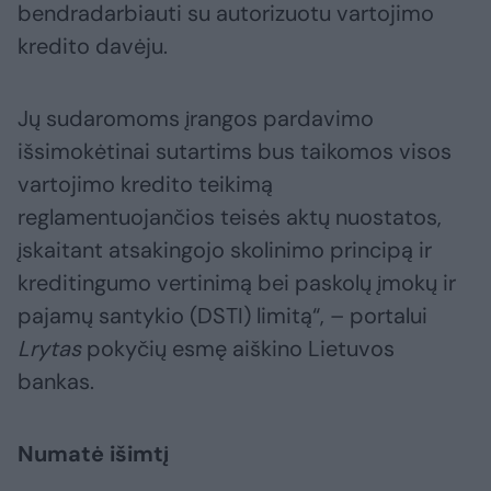
bendradarbiauti su autorizuotu vartojimo
kredito davėju.
Jų sudaromoms įrangos pardavimo
išsimokėtinai sutartims bus taikomos visos
vartojimo kredito teikimą
reglamentuojančios teisės aktų nuostatos,
įskaitant atsakingojo skolinimo principą ir
kreditingumo vertinimą bei paskolų įmokų ir
pajamų santykio (DSTI) limitą“, – portalui
Lrytas
pokyčių esmę aiškino Lietuvos
bankas.
Numatė išimtį