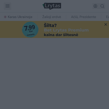
Karas Ukrainoje
Žalioji erdvė
Ačiū, Prezidente
E