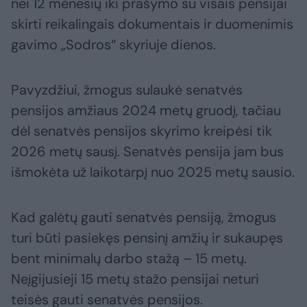
nei 12 mėnesių iki prašymo su visais pensijai
skirti reikalingais dokumentais ir duomenimis
gavimo „Sodros“ skyriuje dienos.
Pavyzdžiui, žmogus sulaukė senatvės
pensijos amžiaus 2024 metų gruodį, tačiau
dėl senatvės pensijos skyrimo kreipėsi tik
2026 metų sausį. Senatvės pensija jam bus
išmokėta už laikotarpį nuo 2025 metų sausio.
Kad galėtų gauti senatvės pensiją, žmogus
turi būti pasiekęs pensinį amžių ir sukaupęs
bent minimalų darbo stažą – 15 metų.
Neįgijusieji 15 metų stažo pensijai neturi
teisės gauti senatvės pensijos.