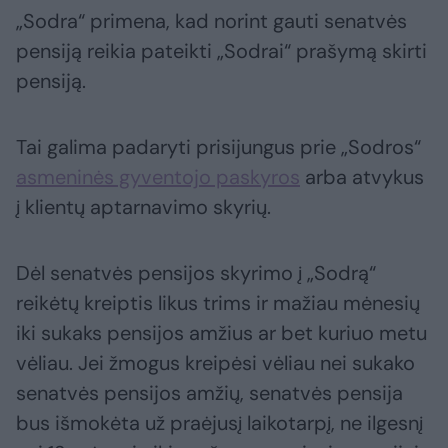
„Sodra“ primena, kad norint gauti senatvės
pensiją reikia pateikti „Sodrai“ prašymą skirti
pensiją.
Tai galima padaryti prisijungus prie „Sodros“
asmeninės gyventojo paskyros
arba atvykus
į klientų aptarnavimo skyrių.
Dėl senatvės pensijos skyrimo į „Sodrą“
reikėtų kreiptis likus trims ir mažiau mėnesių
iki sukaks pensijos amžius ar bet kuriuo metu
vėliau. Jei žmogus kreipėsi vėliau nei sukako
senatvės pensijos amžių, senatvės pensija
bus išmokėta už praėjusį laikotarpį, ne ilgesnį