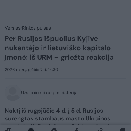
Verslas
Rinkos pulsas
Per Rusijos išpuolius Kyjive
nukentėjo ir lietuviško kapitalo
įmonė: iš URM – griežta reakcija
2026 m. rugpjūčio 7 d. 14:30
Užsienio reikalų ministerija
Naktį iš rugpjūčio 4 d. į 5 d. Rusijos
surengtas stambaus masto Ukrainos
sostinės Kyjivo ir jo apylinkių apšaudymas