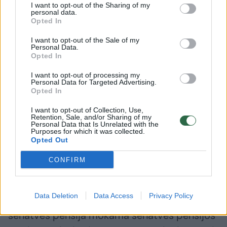
I want to opt-out of the Sharing of my
mėnesių iki minimalaus stažo ribos, jis gali
personal data.
Opted In
toliau dirbti, kol įgis 15 metų stažo ir tuomet
kreiptis dėl senatvės pensijos skyrimo.
I want to opt-out of the Sale of my
Personal Data.
Opted In
Atidėti pensiją galima tik tuomet, kai žmogus
I want to opt-out of processing my
Personal Data for Targeted Advertising.
turi teisę gauti pensiją, bet nusprendžia
Opted In
nukelti jos mokėjimą vėlesniam laikui. Jei
I want to opt-out of Collection, Use,
Retention, Sale, and/or Sharing of my
žmogus neturi teisės į pensiją, jis negali ir
Personal Data that Is Unrelated with the
Purposes for which it was collected.
atidėti pensijos mokėjimo.
Opted Out
CONFIRM
Jei žmogus neįgijo 15 metų stažo ir neturi
teisės į senatvės pensiją, jis gali kreiptis dėl
Data Deletion
Data Access
Privacy Policy
šalpos senatvės pensijos skyrimo. Šalpos
senatvės pensija mokama senatvės pensijos