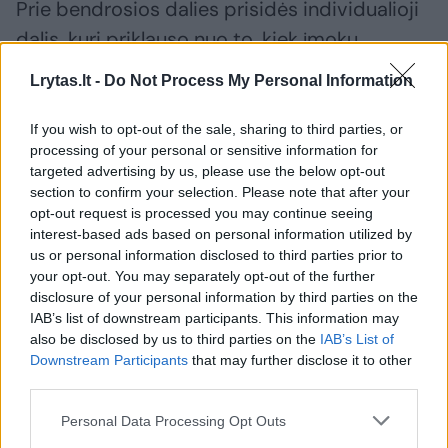
Prie bendrosios dalies prisidės individualioji
dalis, kuri priklauso nuo to, kiek įmokų
žmogus sumokėjo per visą gyvenimą.
Lrytas.lt -
Do Not Process My Personal Information
If you wish to opt-out of the sale, sharing to third parties, or
Įgijus daugiau nei būtinąjį stažą, bendroji
processing of your personal or sensitive information for
pensijos dalis yra didesnė už bazinę. Tai
targeted advertising by us, please use the below opt-out
reiškia, kad žmogaus, turinčio, pavyzdžiui, 42
section to confirm your selection. Please note that after your
opt-out request is processed you may continue seeing
metus stažo pensijai, bendroji pensijos dalis
interest-based ads based on personal information utilized by
bus didesnė, nei žmogaus, turinčio 25 metus
us or personal information disclosed to third parties prior to
your opt-out. You may separately opt-out of the further
stažo.
disclosure of your personal information by third parties on the
IAB’s list of downstream participants. This information may
also be disclosed by us to third parties on the
IAB’s List of
Žmogus gali dirbti ir kaupti stažą net ir
Downstream Participants
that may further disclose it to other
sulaukęs senatvės pensijos amžiaus.
third parties.
Pavyzdžiui, jei žmogus jau sulaukė senatvės
Personal Data Processing Opt Outs
pensijos amžiaus, bet jam dar trūksta kelių