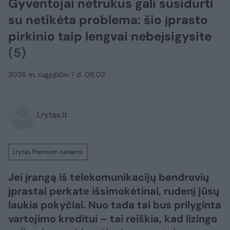
Gyventojai netrukus gali susidurti
su netikėta problema: šio įprasto
pirkinio taip lengvai nebeįsigysite
(5)
2026 m. rugpjūčio 7 d. 06:02
Lrytas.lt
Lrytas Premium nariams
Jei įrangą iš telekomunikacijų bendrovių
įprastai perkate išsimokėtinai, rudenį jūsų
laukia pokyčiai. Nuo tada tai bus prilyginta
vartojimo kreditui – tai reiškia, kad lizingo