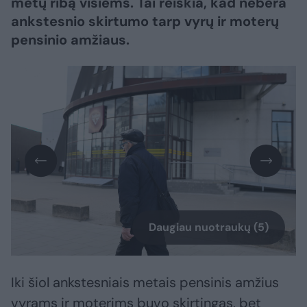
metų ribą visiems. Tai reiškia, kad nebėra
ankstesnio skirtumo tarp vyrų ir moterų
pensinio amžiaus.
Daugiau nuotraukų (5)
Iki šiol ankstesniais metais pensinis amžius
vyrams ir moterims buvo skirtingas, bet