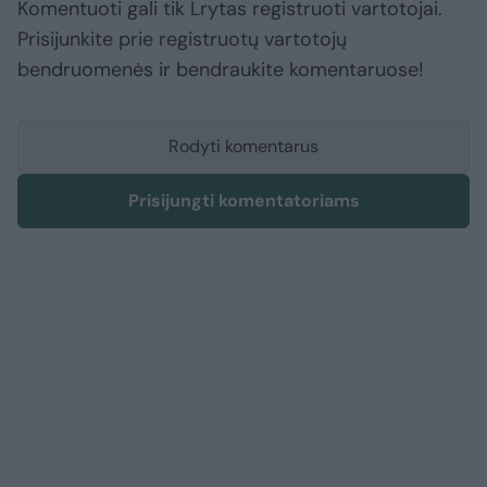
Komentuoti gali tik Lrytas registruoti vartotojai.
Prisijunkite prie registruotų vartotojų
bendruomenės ir bendraukite komentaruose!
Rodyti komentarus
Prisijungti komentatoriams