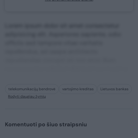
Lorem ipsum dolor sit amet consectetur
adipisicing elit. Asperiores sapiente, odio
officiis sed tempore vitae veritatis
repellendus, ad saepe architecto
repudiandae corrupti sit non error illum
consequuntur adipisci dignissimos maxime.
telekomunikacijų bendrovė
vartojimo kreditas
Lietuvos bankas
Rodyti daugiau žymių
Komentuoti po šiuo straipsniu