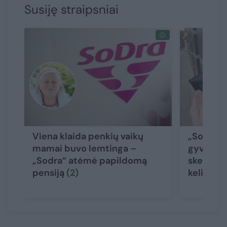
Susiję straipsniai
Viena klaida penkių vaikų
„Sodra“ 
mamai buvo lemtinga –
gyventoj
„Sodra“ atėmė papildomą
skelbia, 
pensiją
(2)
kelia da