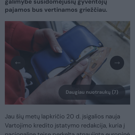
galimybe susidomėjusių gyventojų
pajamos bus vertinamos griežčiau.
Daugiau nuotraukų (7)
Jau šių metų lapkričio 20 d. įsigalios nauja
Vartojimo kredito įstatymo redakcija, kuria į
nacionalinę teisę perkelta atnaujinta europinė