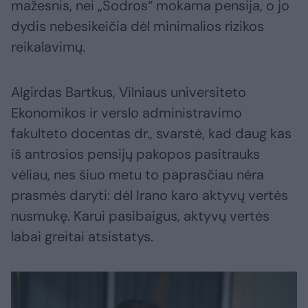
mažesnis, nei „Sodros“ mokama pensija, o jo
dydis nebesikeičia dėl minimalios rizikos
reikalavimų.
Algirdas Bartkus, Vilniaus universiteto
Ekonomikos ir verslo administravimo
fakulteto docentas dr., svarstė, kad daug kas
iš antrosios pensijų pakopos pasitrauks
vėliau, nes šiuo metu to paprasčiau nėra
prasmės daryti: dėl Irano karo aktyvų vertės
nusmukę. Karui pasibaigus, aktyvų vertės
labai greitai atsistatys.