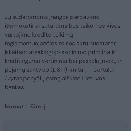
Jų sudaromoms įrangos pardavimo
išsimokėtinai sutartims bus taikomos visos
vartojimo kredito teikimą
reglamentuojančios teisės aktų nuostatos,
įskaitant atsakingojo skolinimo principą ir
kreditingumo vertinimą bei paskolų įmokų ir
pajamų santykio (DSTI) limitą“, – portalui
Lrytas
pokyčių esmę aiškino Lietuvos
bankas.
Numatė išimtį