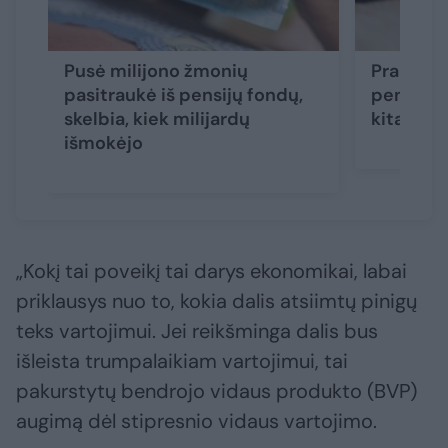
Pusė milijono žmonių
Prakalbo
pasitraukė iš pensijų fondų,
pensijų 
skelbia, kiek milijardų
kitaip
išmokėjo
„Kokį tai poveikį tai darys ekonomikai, labai
priklausys nuo to, kokia dalis atsiimtų pinigų
teks vartojimui. Jei reikšminga dalis bus
išleista trumpalaikiam vartojimui, tai
pakurstytų bendrojo vidaus produkto (BVP)
augimą dėl stipresnio vidaus vartojimo.