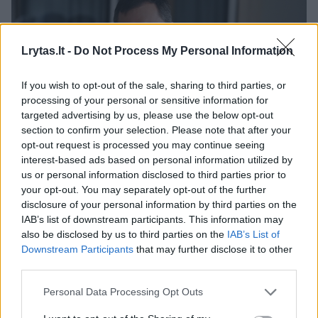
Lrytas.lt -
Do Not Process My Personal Information
If you wish to opt-out of the sale, sharing to third parties, or
processing of your personal or sensitive information for
targeted advertising by us, please use the below opt-out
Daugiau nuotraukų (7)
section to confirm your selection. Please note that after your
opt-out request is processed you may continue seeing
interest-based ads based on personal information utilized by
us or personal information disclosed to third parties prior to
A. Bartkus.
your opt-out. You may separately opt-out of the further
VU nuotr.
disclosure of your personal information by third parties on the
IAB’s list of downstream participants. This information may
also be disclosed by us to third parties on the
IAB’s List of
„Jei karo veiksmai užsitęs labai ilgai, pasaulis
Downstream Participants
that may further disclose it to other
pereis į didelės recesijos fazę, negana to,
third parties.
turėsime ekonomikos nuosmukį ir infliaciją
Personal Data Processing Opt Outs
vienu metu. Trąšų ir naftos, dujų tiekimo iš