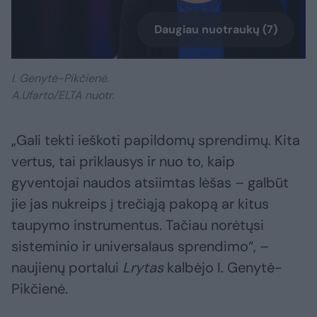
Daugiau nuotraukų (7)
I. Genytė-Pikčienė.
A.Ufarto/ELTA nuotr.
„Gali tekti ieškoti papildomų sprendimų. Kita
vertus, tai priklausys ir nuo to, kaip
gyventojai naudos atsiimtas lėšas – galbūt
jie jas nukreips į trečiąją pakopą ar kitus
taupymo instrumentus. Tačiau norėtųsi
sisteminio ir universalaus sprendimo“, –
naujienų portalui
Lrytas
kalbėjo I. Genytė-
Pikčienė.