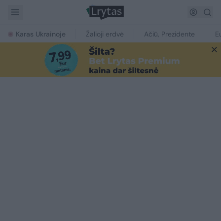
Karas Ukrainoje
Žalioji erdvė
Ačiū, Prezidente
E