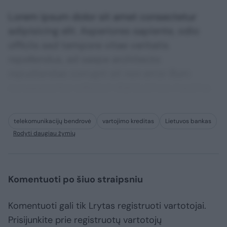
Lorem ipsum dolor sit amet consectetur
adipisicing elit. Asperiores sapiente, odio
officiis sed tempore vitae veritatis
repellendus, ad saepe architecto
repudiandae corrupti sit non error illum
consequuntur adipisci dignissimos maxime.
telekomunikacijų bendrovė
vartojimo kreditas
Lietuvos bankas
Rodyti daugiau žymių
Komentuoti po šiuo straipsniu
Komentuoti gali tik Lrytas registruoti vartotojai.
Prisijunkite prie registruotų vartotojų