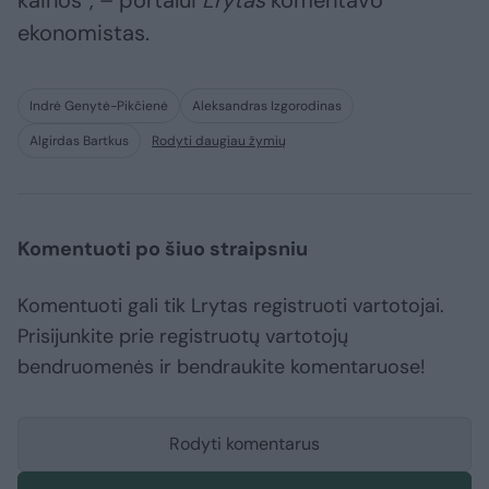
kainos“, – portalui
Lrytas
komentavo
ekonomistas.
Indrė Genytė-Pikčienė
Aleksandras Izgorodinas
Algirdas Bartkus
Rodyti daugiau žymių
Komentuoti po šiuo straipsniu
Komentuoti gali tik Lrytas registruoti vartotojai.
Prisijunkite prie registruotų vartotojų
bendruomenės ir bendraukite komentaruose!
Rodyti komentarus