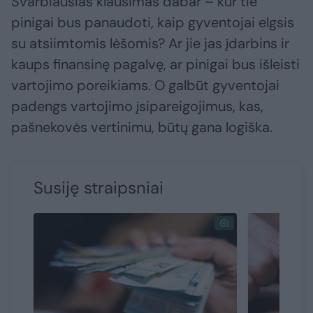
Svarbiausias klausimas dabar – kur tie
pinigai bus panaudoti, kaip gyventojai elgsis
su atsiimtomis lėšomis? Ar jie jas įdarbins ir
kaups finansinę pagalvę, ar pinigai bus išleisti
vartojimo poreikiams. O galbūt gyventojai
padengs vartojimo įsipareigojimus, kas,
pašnekovės vertinimu, būtų gana logiška.
Susiję straipsniai