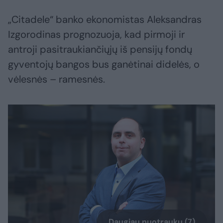
„Citadele“ banko ekonomistas Aleksandras
Izgorodinas prognozuoja, kad pirmoji ir
antroji pasitraukiančiųjų iš pensijų fondų
gyventojų bangos bus ganėtinai didelės, o
vėlesnės – ramesnės.
Daugiau nuotraukų (7)