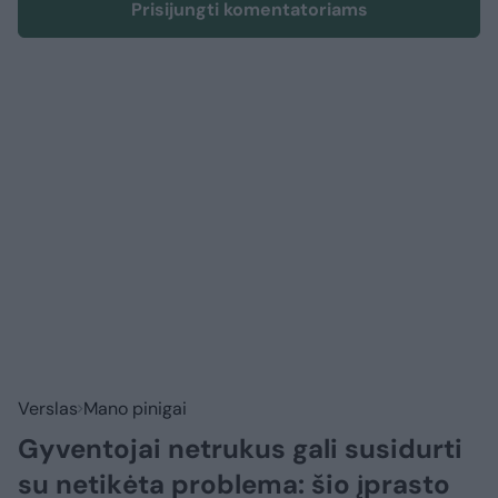
Prisijungti komentatoriams
Verslas
Mano pinigai
Gyventojai netrukus gali susidurti
su netikėta problema: šio įprasto