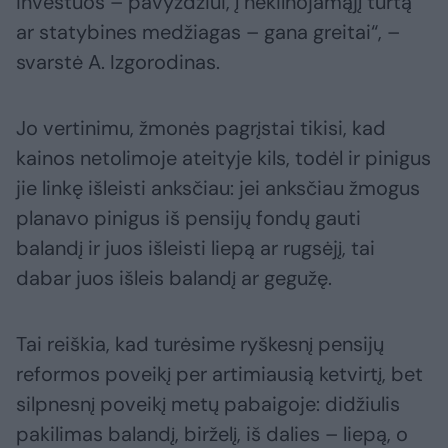
investuos – pavyzdžiui, į nekilnojamąjį turtą
ar statybines medžiagas – gana greitai“, –
svarstė A. Izgorodinas.
Jo vertinimu, žmonės pagrįstai tikisi, kad
kainos netolimoje ateityje kils, todėl ir pinigus
jie linkę išleisti anksčiau: jei anksčiau žmogus
planavo pinigus iš pensijų fondų gauti
balandį ir juos išleisti liepą ar rugsėjį, tai
dabar juos išleis balandį ar gegužę.
Tai reiškia, kad turėsime ryškesnį pensijų
reformos poveikį per artimiausią ketvirtį, bet
silpnesnį poveikį metų pabaigoje: didžiulis
pakilimas balandį, birželį, iš dalies – liepą, o