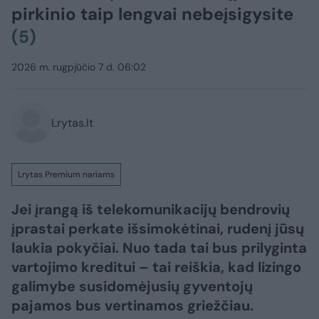
pirkinio taip lengvai nebeįsigysite
(5)
2026 m. rugpjūčio 7 d. 06:02
Lrytas.lt
Lrytas Premium nariams
Jei įrangą iš telekomunikacijų bendrovių
įprastai perkate išsimokėtinai, rudenį jūsų
laukia pokyčiai. Nuo tada tai bus prilyginta
vartojimo kreditui – tai reiškia, kad lizingo
galimybe susidomėjusių gyventojų
pajamos bus vertinamos griežčiau.