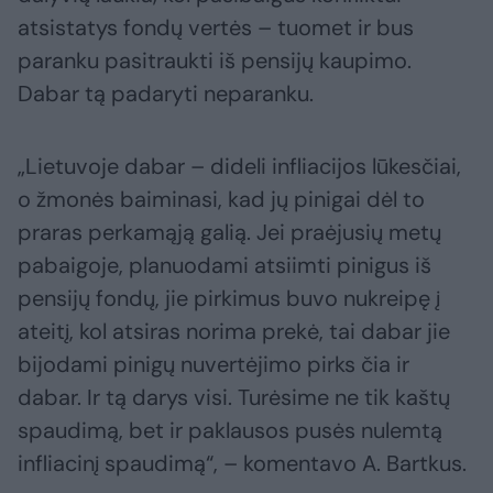
atsistatys fondų vertės – tuomet ir bus
paranku pasitraukti iš pensijų kaupimo.
Dabar tą padaryti neparanku.
„Lietuvoje dabar – dideli infliacijos lūkesčiai,
o žmonės baiminasi, kad jų pinigai dėl to
praras perkamąją galią. Jei praėjusių metų
pabaigoje, planuodami atsiimti pinigus iš
pensijų fondų, jie pirkimus buvo nukreipę į
ateitį, kol atsiras norima prekė, tai dabar jie
bijodami pinigų nuvertėjimo pirks čia ir
dabar. Ir tą darys visi. Turėsime ne tik kaštų
spaudimą, bet ir paklausos pusės nulemtą
infliacinį spaudimą“, – komentavo A. Bartkus.