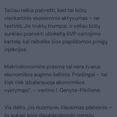
Tačiau reikia pabrėžti, kad tai būtų
vienkartinis ekonominis aktyvumas – ne
tęstinis. Jis truktų trumpai, o vėliau būtų
sunkiau pranokti užsikeltą BVP vartojimo
kartelę, kai nebeliks šios papildomos pinigų
injekcijos.
Makroekonomine prasme tai nėra tvarus
ekonomikos augimo šaltinis. Priešingai – tai
šiek tiek išbalansuoja ekonomikos
vystymąsi“, – vertino I. Genytė-Pikčienė.
Vis dėlto, jos nuomone, klausimas platesnis –
jis sukasi apie daugiapakopės pensijų