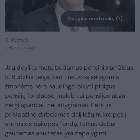
Daugiau nuotraukų (7)
R. Rudzkis.
T.Bauro nuotr.
Jau dvylika metų būdamas pensinio amžiaus
R. Rudzkis teigė, kad Lietuvos sąlygomis
žmonėms nėra naudinga laikyti pinigus
pensijų fonduose, juolab kai pensijos auga
netgi sparčiau nei atlyginimai. Pats jis
prisipažino dirbdamas dalį lėšų nukreipęs į
antrosios pakopos fondą, tačiau dabar
gaunamas anuitetas yra nepalyginti