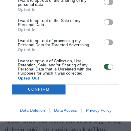
I want to opt-out of the Sharing of my
regiono, kuriame vyksta karas, eliminavimas
personal data.
Opted In
reiškia megasąstingį. Trąšų nebuvimas reiškia
badą, maistas bus brangus visur – Kanadoje,
I want to opt-out of the Sale of my
Personal Data.
JAV, Lietuvoje. O degalų kainos visame
Opted In
pasaulyje stipriai išaugs“, – kalbėjo A.
I want to opt-out of processing my
Personal Data for Targeted Advertising.
Bartkus.
Opted In
I want to opt-out of Collection, Use,
Retention, Sale, and/or Sharing of my
Šiuo metu investuotojai, baimindamiesi
Personal Data that Is Unrelated with the
Purposes for which it was collected.
recesijos, pašnekovo teigimu, pardavinėja
Opted Out
savo aktyvus. Kiti gi laukia, kad konfliktas
CONFIRM
gretai baigsis ir jie galės prisipirkti daug
nuvertėjusio turto.
Data Deletion
Data Access
Privacy Policy
Todėl nemenkas kiekis antros pensijų fondų
dalyvių laukia, kol pasibaigus konfliktui