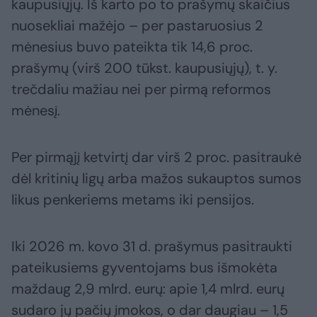
kaupusiųjų. Iš karto po to prašymų skaičius
nuosekliai mažėjo – per pastaruosius 2
mėnesius buvo pateikta tik 14,6 proc.
prašymų (virš 200 tūkst. kaupusiųjų), t. y.
trečdaliu mažiau nei per pirmą reformos
mėnesį.
Per pirmąjį ketvirtį dar virš 2 proc. pasitraukė
dėl kritinių ligų arba mažos sukauptos sumos
likus penkeriems metams iki pensijos.
Iki 2026 m. kovo 31 d. prašymus pasitraukti
pateikusiems gyventojams bus išmokėta
maždaug 2,9 mlrd. eurų: apie 1,4 mlrd. eurų
sudaro jų pačių įmokos, o dar daugiau – 1,5