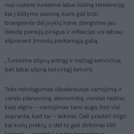
nuo rudens turėsime labai liūdną tendenciją,
kai į šildymo sezoną, kuris gali būti
brangesnis dėl įvykių Irane, įžengsime jau
išleidę pensijų pinigus ir infliacijai vis labiau
silpninant žmonių perkamąją galią.
„Turėsime stiprų antrąjį ir trečiąjį ketvirčius,
bet labai silpną ketvirtąjį ketvirtį.
Toks netolygumas išbalansuoja vartojimą ir
verslo planavimą, ekonomiką, verslas nežino,
kaip elgtis – vartojimas tarsi auga, bet visi
supranta, kad tai – laikinai. Gali pradėti stigti
kai kurių prekių, o dėl to gali dirbtinai kilti