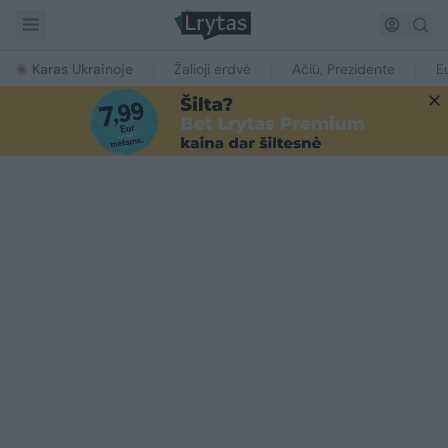
Karas Ukrainoje
Žalioji erdvė
Ačiū, Prezidente
E