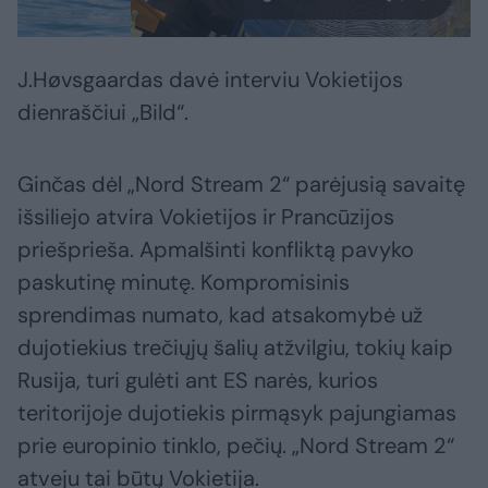
J.Høvsgaardas davė interviu Vokietijos
dienraščiui „Bild“.
Ginčas dėl „Nord Stream 2“ parėjusią savaitę
išsiliejo atvira Vokietijos ir Prancūzijos
priešprieša. Apmalšinti konfliktą pavyko
paskutinę minutę. Kompromisinis
sprendimas numato, kad atsakomybė už
dujotiekius trečiųjų šalių atžvilgiu, tokių kaip
Rusija, turi gulėti ant ES narės, kurios
teritorijoje dujotiekis pirmąsyk pajungiamas
prie europinio tinklo, pečių. „Nord Stream 2“
atveju tai būtų Vokietija.