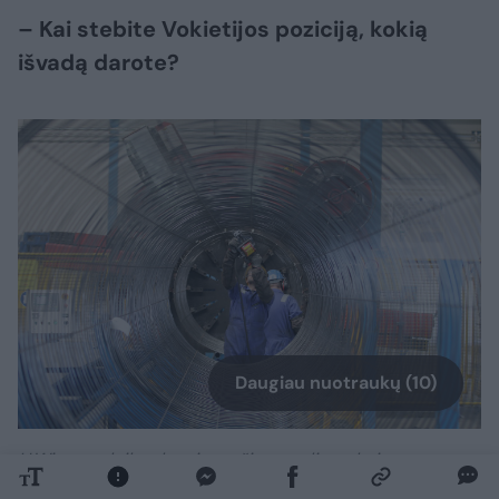
– Kai stebite Vokietijos poziciją, kokią
išvadą darote?
Daugiau nuotraukų (10)
H.Wiese palaiko aktyvius ryšius su oligarchais,
gaminančiais vamzdžius „Nord Stream“.