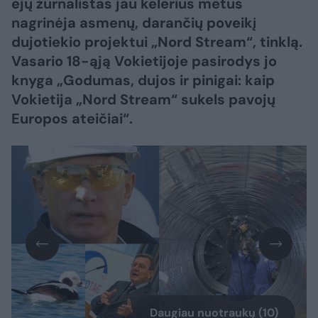
ejų žurnalistas jau kelerius metus
nagrinėja asmenų, darančių poveikį
dujotiekio projektui „Nord Stream“, tinklą.
Vasario 18-ąją Vokietijoje pasirodys jo
knyga „Godumas, dujos ir pinigai: kaip
Vokietija „Nord Stream“ sukels pavojų
Europos ateičiai“.
Daugiau nuotraukų (10)