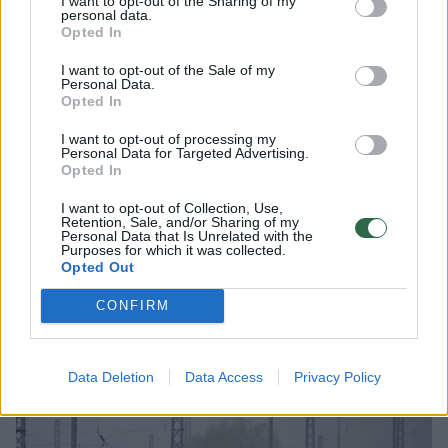
I want to opt-out of the Sharing of my
personal data.
Opted In
Kitą dieną pastarasis pareiškė, kad dabar jis
– kompanijos „GRL Consult“, užsiimančios
I want to opt-out of the Sale of my
Personal Data.
vokiečių kompanijos E.ON, vienos „Nord
Opted In
Stream 1“ akcininkės. viešaisiais ryšiais,
I want to opt-out of processing my
Personal Data for Targeted Advertising.
lobistas.
Opted In
I want to opt-out of Collection, Use,
Retention, Sale, and/or Sharing of my
Kompanija „Uniper“, dukterinė E.ON įmonė,
Personal Data that Is Unrelated with the
Purposes for which it was collected.
šiandien – viena „Nord Stream 2“
Opted Out
finansuotojų, o jos vadovas Vokietijoje –
CONFIRM
Rusijos garbės konsulas.
Data Deletion
Data Access
Privacy Policy