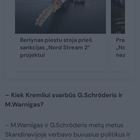
Berlynas piestu stoja prieš
Prancūzi
sankcijas „Nord Stream 2“
„Nord St
projektui
neapsun
– Kiek Kremliui svarbūs G.Schröderis ir
M.Warnigas?
– M.Warnigas ir G.Schröderis metų metus
Skandinavijoje verbavo buvusius politikus ir