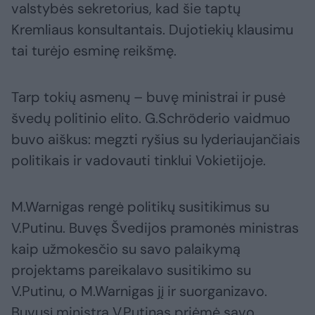
valstybės sekretorius, kad šie taptų
Kremliaus konsultantais. Dujotiekių klausimu
tai turėjo esminę reikšmę.
Tarp tokių asmenų – buvę ministrai ir pusė
švedų politinio elito. G.Schröderio vaidmuo
buvo aiškus: megzti ryšius su lyderiaujančiais
politikais ir vadovauti tinklui Vokietijoje.
M.Warnigas rengė politikų susitikimus su
V.Putinu. Buvęs Švedijos pramonės ministras
kaip užmokesčio su savo palaikymą
projektams pareikalavo susitikimo su
V.Putinu, o M.Warnigas jį ir suorganizavo.
Buvusį ministrą V.Putinas priėmė savo