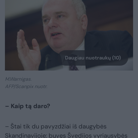
Daugiau nuotraukų (10)
M.Warnigas.
AFP/Scanpix nuotr.
– Kaip tą daro?
– Štai tik du pavyzdžiai iš daugybės
Skandinavijoje: buvęs Švedijos vyriausybės