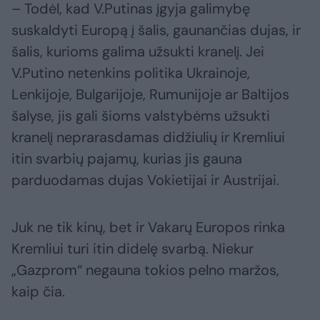
– Todėl, kad V.Putinas įgyja galimybę
suskaldyti Europą į šalis, gaunančias dujas, ir
šalis, kurioms galima užsukti kranelį. Jei
V.Putino netenkins politika Ukrainoje,
Lenkijoje, Bulgarijoje, Rumunijoje ar Baltijos
šalyse, jis gali šioms valstybėms užsukti
kranelį neprarasdamas didžiulių ir Kremliui
itin svarbių pajamų, kurias jis gauna
parduodamas dujas Vokietijai ir Austrijai.
Juk ne tik kinų, bet ir Vakarų Europos rinka
Kremliui turi itin didelę svarbą. Niekur
„Gazprom“ negauna tokios pelno maržos,
kaip čia.