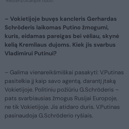
Reuters/Scanpix nuotr.
– Vokietijoje buvęs kancleris Gerhardas
Schröderis laikomas Putino žmogumi,
kuris, eidamas pareigas bei vėliau, skynė
kelią Kremliaus dujoms. Kiek jis svarbus
Vladimirui Putinui?
– Galima vienareikšmiškai pasakyti: V.Putinas
pasitelkia jį kaip savo agentą, darantį įtaką
Vokietijoje. Politiniu požiūriu G.Schröderis –
pats svarbiausias žmogus Rusijai Europoje,
ne tik Vokietijoje. Jis atidaro duris. V.Putinas
pasinaudoja G.Schröderio ryšiais.