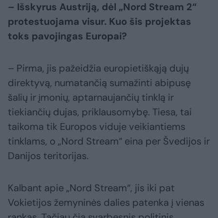
– Išskyrus Austriją, dėl „Nord Stream​ 2“
protestuojama visur. Kuo šis projektas
toks pavojingas Europai?
– Pirma, jis pažeidžia europietiškąją dujų
direktyvą, numatančią sumažinti abipusę
šalių ir įmonių, aptarnaujančių tinklą ir
tiekiančių dujas, priklausomybę. Tiesa, tai
taikoma tik Europos viduje veikiantiems
tinklams, o „Nord Stream“ eina per Švedijos ir
Danijos teritorijas.
Kalbant apie „Nord Stream“, jis iki pat
Vokietijos žemyninės dalies patenka į vienas
rankas. Tačiau čia svarbesnis politinis