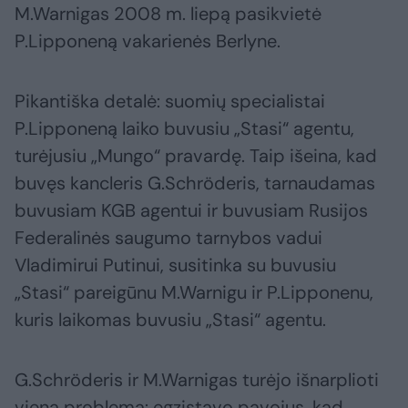
M.Warnigas 2008 m. liepą pasikvietė
P.Lipponeną vakarienės Berlyne.
Pikantiška detalė: suomių specialistai
P.Lipponeną laiko buvusiu „Stasi“ agentu,
turėjusiu „Mungo“ pravardę. Taip išeina, kad
buvęs kancleris G.Schröderis, tarnaudamas
buvusiam KGB agentui ir buvusiam Rusijos
Federalinės saugumo tarnybos vadui
Vladimirui Putinui, susitinka su buvusiu
„Stasi“ pareigūnu M.Warnigu ir P.Lipponenu,
kuris laikomas buvusiu „Stasi“ agentu.
G.Schröderis ir M.Warnigas turėjo išnarplioti
vieną problemą: egzistavo pavojus, kad