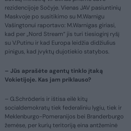
rezidencijoje Sočyje. Vienas JAV pasiuntinių
Maskvoje po susitikimo su M.Warnigu
Vašingtonui raportavo: M.Warnigas giriasi,
kad per „Nord Stream“ jis turi tiesioginį ryšį
su V.Putinu ir kad Europa leidžia didžiulius
pinigus, kad įvyktų dujotiekio statybos.
– Jūs aprašėte agentų tinklo įtaką
Vokietijoje. Kas jam priklauso?
– G.Schröderis ir ištisa eilė kitų
socialdemokratų tiek federaliniu lygiu, tiek ir
Meklenburgo-Pomeranijos bei Branderburgo
žemėse, per kurių teritoriją eina antžeminė