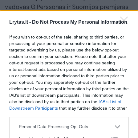
vadovas G.Perssonas ir Suomijos premjeras
P.Lipponenas.
Lrytas.lt -
Do Not Process My Personal Information
G.Schröderį ir G.Perssoną siejo labai daug
If you wish to opt-out of the sale, sharing to third parties, or
processing of your personal or sensitive information for
kas. Jie buvo geri draugai ir partneriai. Baigęs
targeted advertising by us, please use the below opt-out
aktyvią politinę karjerą, G.Perssonas ėmėsi
section to confirm your selection. Please note that after your
ekologinių problemų, buvo buvusio JAV
opt-out request is processed you may continue seeing
interest-based ads based on personal information utilized by
viceprezidento Alo Gore'o ekologinio centro
us or personal information disclosed to third parties prior to
valdybos narys.
your opt-out. You may separately opt-out of the further
disclosure of your personal information by third parties on the
IAB’s list of downstream participants. This information may
G.Perssonas atkakliai pasisakė prieš gamtinių
also be disclosed by us to third parties on the
IAB’s List of
Downstream Participants
that may further disclose it to other
dujų naudojimą. Bet 2007 m. gegužės 7 d.,
third parties.
būdamas Stokholme, G.Schröderis pakvietė
Personal Data Processing Opt Outs
G.Perssoną vakarienės.