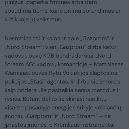
pinigus, paperka žmones arba daro
spaudimą tiems, kurie priima sprendimus ar
kritikuoja jų veiksmus.
Nestebina tai ir kalbant apie „Gazprom“ ir
„Nord Stream“: vien „Gazprom“ dirba keturi
vadovai, buvę KGB bendradarbiai. „Nord
Stream AG“ vadovų komandoje – Matthiasas
Warnigas, buvęs Rytų Vokietijos slaptosios
policijos „Stasi“ agentas. Ir dirba šie žmonės
kaip pridera. Jie pasitelkia senus metodus ir
ryšius. Būtent dėl to jie skiriasi nuo kitų
visame pasaulyje energijos srityje veikiančių
įmonių. „Gazprom“ ir „Nord Stream“ – ne
įprastos įmonės, o Kremliaus instrumentai,