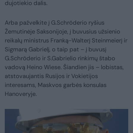
dujotiekio dalis.
Arba pažvelkite į G.Schröderio ryšius
Žemutinėje Saksonijoje, į buvusius užsienio
reikalų ministrus Franką-Walterį Steinmeierį ir
Sigmarą Gabrielį, o taip pat – į buvusį
G.Schröderio ir S.Gabrielio rinkimų štabo
vadovą Heino Wiese. Šiandien jis – lobistas,
atstovaujantis Rusijos ir Vokietijos
interesams, Maskvos garbės konsulas
Hanoveryje.