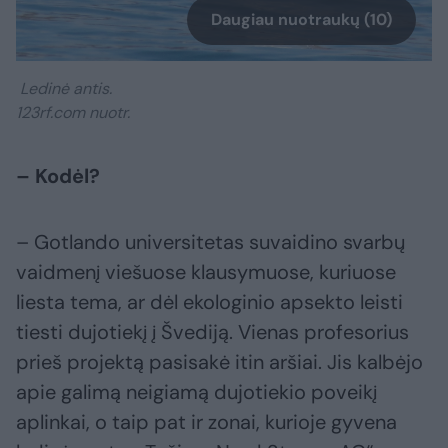
Daugiau nuotraukų (10)
Ledinė antis.
123rf.com nuotr.
– Kodėl?
– Gotlando universitetas suvaidino svarbų
vaidmenį viešuose klausymuose, kuriuose
liesta tema, ar dėl ekologinio apsekto leisti
tiesti dujotiekį į Švediją. Vienas profesorius
prieš projektą pasisakė itin aršiai. Jis kalbėjo
apie galimą neigiamą dujotiekio poveikį
aplinkai, o taip pat ir zonai, kurioje gyvena