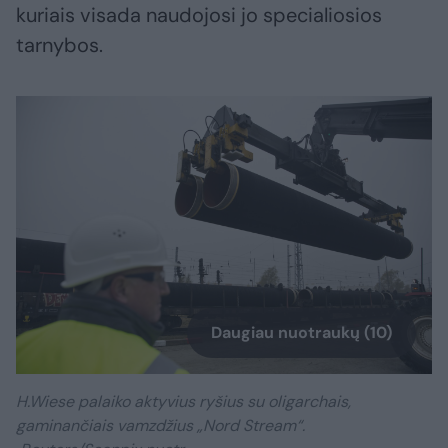
kuriais visada naudojosi jo specialiosios
tarnybos.
Daugiau nuotraukų (10)
H.Wiese palaiko aktyvius ryšius su oligarchais,
gaminančiais vamzdžius „Nord Stream“.