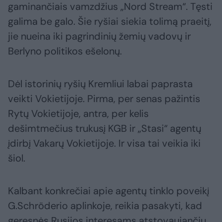
gaminančiais vamzdžius „Nord Stream“. Tęsti
galima be galo. Šie ryšiai siekia tolimą praeitį,
jie nueina iki pagrindinių žemių vadovų ir
Berlyno politikos ešelonų.
Dėl istorinių ryšių Kremliui labai paprasta
veikti Vokietijoje. Pirma, per senas pažintis
Rytų Vokietijoje, antra, per kelis
dešimtmečius trukusį KGB ir „Stasi“ agentų
įdirbį Vakarų Vokietijoje. Ir visa tai veikia iki
šiol.
Kalbant konkrečiai apie agentų tinklo poveikį
G.Schröderio aplinkoje, reikia pasakyti, kad
geresnės Rusijos interesams atstovaujančių