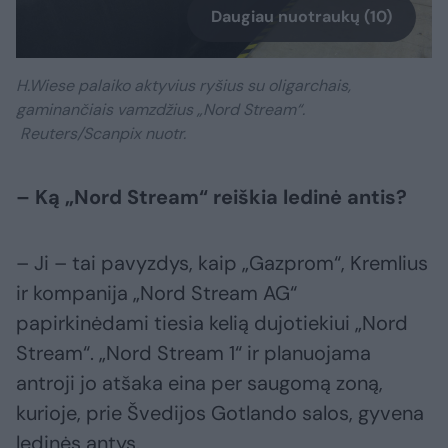
Daugiau nuotraukų (10)
H.Wiese palaiko aktyvius ryšius su oligarchais,
gaminančiais vamzdžius „Nord Stream“.
Reuters/Scanpix nuotr.
– Ką „Nord Stream​“ reiškia ledinė antis?
– Ji – tai pavyzdys, kaip „Gazprom“, Kremlius
ir kompanija „Nord Stream AG“
papirkinėdami tiesia kelią dujotiekiui „Nord
Stream“. „Nord Stream 1“ ir planuojama
antroji jo atšaka eina per saugomą zoną,
kurioje, prie Švedijos Gotlando salos, gyvena
ledinės antys.