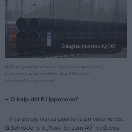
Daugiau nuotraukų (10)
H.Wiese palaiko aktyvius ryšius su oligarchais,
gaminančiais vamzdžius „Nord Stream“.
Reuters/Scanpix nuotr.
– O kaip dėl P.Lipponeno?
– Ir jo atveju viskas pasikeitė po vakarienės.
G.Schröderis ir „Nord Stream AG“ vadovas