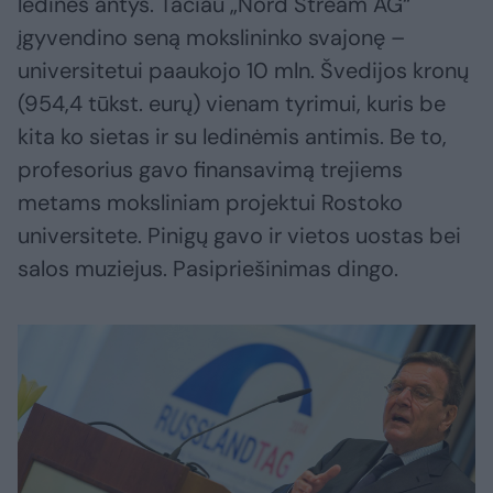
ledinės antys. Tačiau „Nord Stream AG“
įgyvendino seną mokslininko svajonę –
universitetui paaukojo 10 mln. Švedijos kronų
(954,4 tūkst. eurų) vienam tyrimui, kuris be
kita ko sietas ir su ledinėmis antimis. Be to,
profesorius gavo finansavimą trejiems
metams moksliniam projektui Rostoko
universitete. Pinigų gavo ir vietos uostas bei
salos muziejus. Pasipriešinimas dingo.