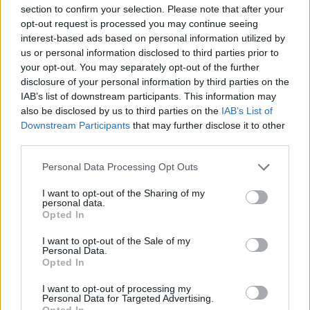
technologija pagrįstas paslaugas.
section to confirm your selection. Please note that after your
opt-out request is processed you may continue seeing
interest-based ads based on personal information utilized by
Lietuvos bankas yra įdiegęs ir išmaniąją e.
us or personal information disclosed to third parties prior to
your opt-out. You may separately opt-out of the further
licencijavimo priemonę, kuri potencialiems
disclosure of your personal information by third parties on the
finansų rinkos dalyviams leidžia nuotoliniu
IAB’s list of downstream participants. This information may
also be disclosed by us to third parties on the
IAB’s List of
būdu greičiau, paprasčiau ir pigiau pateikti
Downstream Participants
that may further disclose it to other
paraišką gauti licenciją. Be to, reguliuotojas
third parties.
prieigą prie savo mokėjimo sistemos
Personal Data Processing Opt Outs
CENTROlink suteikia ir nebankinio sektoriaus
I want to opt-out of the Sharing of my
rinkos dalyviams (mokėjimo ir elektroninių
personal data.
Opted In
pinigų įstaigoms), skatina atvirosios
bankininkystės (angl. Open Banking), sparčiai
I want to opt-out of the Sale of my
Personal Data.
augančios FinTech srities, plėtrą.
Opted In
I want to opt-out of processing my
Personal Data for Targeted Advertising.
Šiuo metu Lietuvos bankas yra išdavęs
Opted In