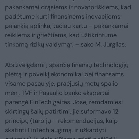
pakankamai drąsiems ir novatoriškiems, kad
padėtume kurti finansinėms inovacijoms
palankią aplinką, tačiau kartu – pakankamai
reikliems ir griežtiems, kad užtikrintume
tinkamą rizikų valdymą“, – sako M. Jurgilas.
Atsižvelgdami į sparčią finansų technologijų
plėtrą ir poveikį ekonomikai bei finansams
visame pasaulyje, praėjusių metų spalio
mėn., TVF ir Pasaulio banko ekspertai
parengė FinTech gaires. Jose, remdamiesi
skirtingų šalių patirtimi, jie suformavo 12
principų (tarp jų – rekomendacijas, kaip
skatinti FinTech augimą, ir užkardyti