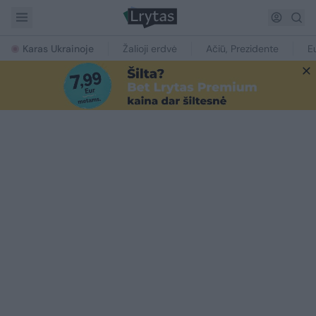
Karas Ukrainoje
Žalioji erdvė
Ačiū, Prezidente
E