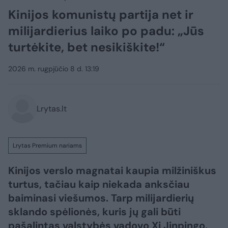
Kinijos komunistų partija net ir
milijardierius laiko po padu: „Jūs
turtėkite, bet nesikiškite!“
2026 m. rugpjūčio 8 d. 13:19
Lrytas.lt
Lrytas Premium nariams
Kinijos verslo magnatai kaupia milžiniškus
turtus, tačiau kaip niekada anksčiau
baiminasi viešumos. Tarp milijardierių
sklando spėlionės, kuris jų gali būti
pašalintas valstybės vadovo Xi Jinpingo.