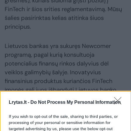
grėsmes), kuriais siūloma grįsti požiūrį į
FinTech ir šios srities reglamentavimą. Mūsų
šalies pasirinktas kelias atitinka šiuos
principus.
Lietuvos bankas yra sukuręs Newcomer
programą, pagal kurią konsultuoja
potencialius finansų rinkos dalyvius dėl
veiklos galimybių šalyje. Inovatyvius
finansinius produktus kuriančios FinTech
įmonės gali juos išbandyti Lietuvos banko
bandomojoje finansinių inovacijų aplinkoje
Lrytas.lt -
Do Not Process My Personal Information
(angl. regulatory sandbox), o jau netrukus
specialioje technologinėje platformoje – ir
If you wish to opt-out of the sale, sharing to third parties, or
processing of your personal or sensitive information for
blokų grandinės (angl. blockchain)
targeted advertising by us, please use the below opt-out