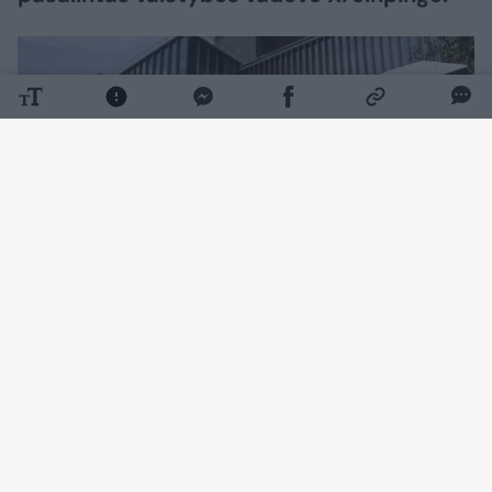
Daugiau nuotraukų (4)
Kai vienas turtingiausių kinų Qin Yinglinas
pasirodo viešai, jis kalba tiktai viena tema –
apie kiaules. Tačiau net tai būna retai,
rašo
„Stern“.