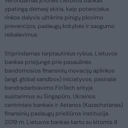
Vertindamas įmones Lietuvos bankas
ypatingą dėmesį skiria, kaip potencialus
rinkos dalyvis užtikrins pinigų plovimo
prevencijos, paslaugų kokybės ir saugumo
reikalavimus.
Stiprindamas tarptautinius ryšius, Lietuvos
bankas prisijungė prie pasaulinės
bandomosios finansinių inovacijų aplinkos
(angl. global sandbox) iniciatyvos, pasirašė
bendradarbiavimo FinTech srityje
susitarimus su Singapūro, Ukrainos
centriniais bankais ir Astanos (Kazachstanas)
finansinių paslaugų priežiūros institucija.
2019 m. Lietuvos bankas kartu su kitomis 8