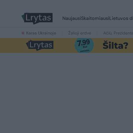
Naujausi
Skaitomiausi
Lietuvos d
Karas Ukrainoje
Žalioji erdvė
Ačiū, Prezident