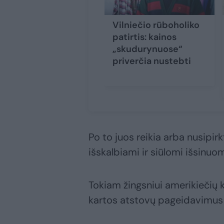
Vilniečio rūboholiko
patirtis: kainos
„skudurynuose“
priverčia nustebti
Po to juos reikia arba nusipirk
išskalbiami ir siūlomi išsinuom
Tokiam žingsniui amerikiečių
kartos atstovų pageidavimus k