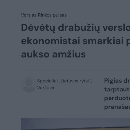
Verslas
Rinkos pulsas
Dėvėtų drabužių versl
ekonomistai smarkiai p
aukso amžius
Pigias d
Specialiai „Lietuvos rytui“,
Varšuva
tarptaut
parduotu
pranašav