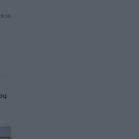
 16:50
ūbų