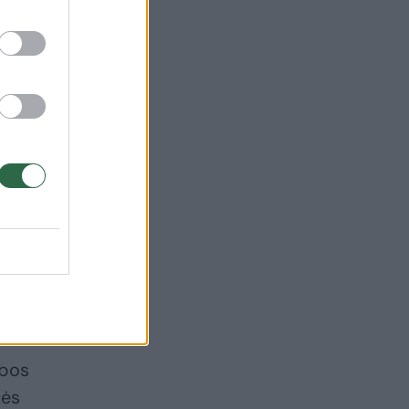
nių
ybos
kės