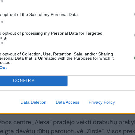
In
o opt-out of the Sale of my Personal Data.
In
to opt-out of processing my Personal Data for Targeted
ing.
Daugiau nuotraukų (6)
In
o opt-out of Collection, Use, Retention, Sale, and/or Sharing
ersonal Data that Is Unrelated with the Purposes for which it
pirkti dėvėtų drabužių parduotuvėse, daugiausia – dėl ekologi
lected.
Out
CONFIRM
netrukus atkeliaus ir Vakarų sostinėse
 dėvėtų rūbų parduotuvės.
Data Deletion
Data Access
Privacy Policy
ybos centre „Alexa“ pradėjo veikti drabužių prek
steigta dėvėtų rūbų parduotuvė „Zircle“. Visos pre