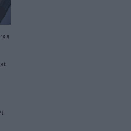
rslą
pat
ių