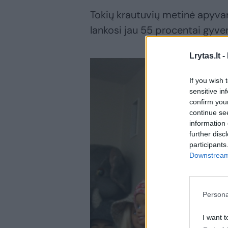
Tokių krautuvių metinė apyvart
lankosi jau 55 procentai gyvent
Lrytas.lt -
If you wish 
sensitive in
confirm you
continue se
information 
further disc
participants
Downstream 
Persona
I want t