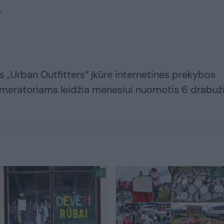
.
 „Urban Outfitters“ įkūrė internetinės prekybos
numeratoriams leidžia mėnesiui nuomotis 6 drabuž