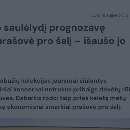
2019 m. rugsėjo 5 d.
o saulėlydį prognozavę
rašovė pro šalį – išaušo jo
rabužių kolekcijas jaunimui siūlantys
iniai koncernai netrukus pribaigs dėvėtų r
ves. Dabartis rodo: taip prieš keletą metų
ę ekonomistai smarkiai prašovė pro šalį.