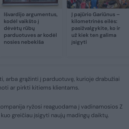
Išvardijo argumentus,
Į pajūrio Gariūnus –
kodėl vaikšto į
kilometrinės eilės:
dėvėtų rūbų
pasižvalgykite, ko ir
parduotuves ar kodėl
už kiek ten galima
nosies nebekiša
įsigyti
ti, arba grąžinti į parduotuvę, kurioje drabužiai
oti ar pirkti kitiems klientams.
 kompanija ryžosi reaguodama į vadinamosios Z
uo greičiau įsigyti naujų madingų daiktų.