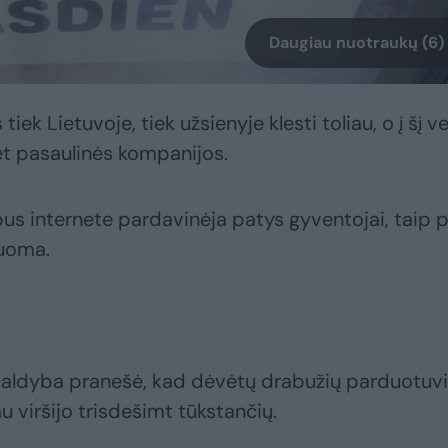
Daugiau nuotraukų (6)
k Lietuvoje, tiek užsienyje klesti toliau, o į šį ve
et pasaulinės kompanijos.
bus internete pardavinėja patys gyventojai, taip 
nuoma.
s valdyba pranešė, kad dėvėtų drabužių parduotuv
au viršijo trisdešimt tūkstančių.