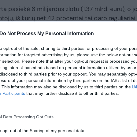
a pasiekė 6 milijardus zlotų (1,37 mlrd. eurų), o j
ojų, iš kurių net 42 procentai tai daro reguliariai.
Do Not Process My Personal Information
to opt-out of the sale, sharing to third parties, or processing of your per
formation for targeted advertising by us, please use the below opt-out s
r selection. Please note that after your opt-out request is processed y
eing interest-based ads based on personal information utilized by us or
disclosed to third parties prior to your opt-out. You may separately opt-
losure of your personal information by third parties on the IAB’s list of
. This information may also be disclosed by us to third parties on the
IA
Participants
that may further disclose it to other third parties.
l Data Processing Opt Outs
o opt-out of the Sharing of my personal data.