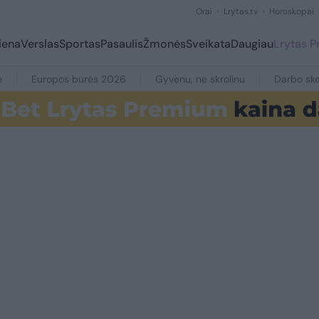
Orai
Lrytas.tv
Horoskopai
iena
Verslas
Sportas
Pasaulis
Žmonės
Sveikata
Daugiau
Lrytas 
e
Europos burės 2026
Gyvenu, ne skrolinu
Darbo ske