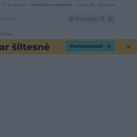
TV programa
Laikraščio prenumerata
Lrytas EN
Kontaktai
Premium
Prisijungti
lbimai