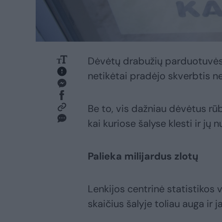
Dėvėtų drabužių parduotuvės tie
netikėtai pradėjo skverbtis n
Be to, vis dažniau dėvėtus rū
kai kuriose šalyse klesti ir jų 
Palieka milijardus zlotų
Lenkijos centrinė statistiko
skaičius šalyje toliau auga ir j