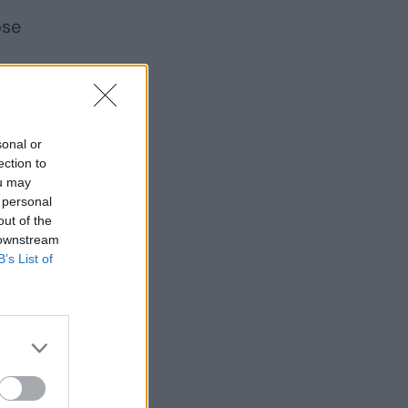
ose
sonal or
ection to
ou may
 personal
out of the
 downstream
B’s List of