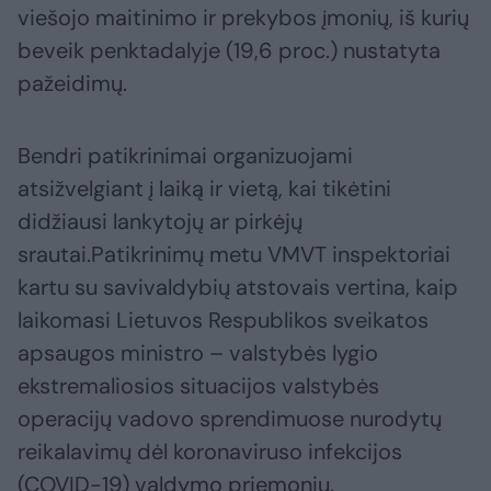
viešojo maitinimo ir prekybos įmonių, iš kurių
beveik penktadalyje (19,6 proc.) nustatyta
pažeidimų.
Bendri patikrinimai organizuojami
atsižvelgiant į laiką ir vietą, kai tikėtini
didžiausi lankytojų ar pirkėjų
srautai.Patikrinimų metu VMVT inspektoriai
kartu su savivaldybių atstovais vertina, kaip
laikomasi Lietuvos Respublikos sveikatos
apsaugos ministro – valstybės lygio
ekstremaliosios situacijos valstybės
operacijų vadovo sprendimuose nurodytų
reikalavimų dėl koronaviruso infekcijos
(COVID-19) valdymo priemonių.