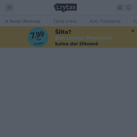
Karas Ukrainoje
Žalioji erdvė
Ačiū, Prezidente
E