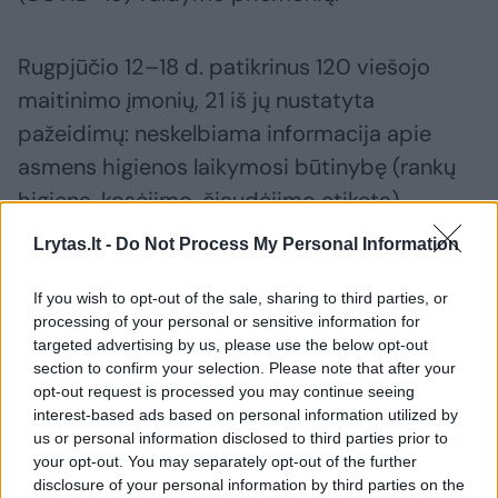
Rugpjūčio 12–18 d. patikrinus 120 viešojo
maitinimo įmonių, 21 iš jų nustatyta
pažeidimų: neskelbiama informacija apie
asmens higienos laikymosi būtinybę (rankų
higieną, kosėjimo, čiaudėjimo etiketą),
nesudaryta galimybė tinkamai lankytojų
Lrytas.lt -
Do Not Process My Personal Information
rankų higienai ir (ar) dezinfekcijai, cukraus,
druskos, padažų ir kt. maisto produktų
If you wish to opt-out of the sale, sharing to third parties, or
processing of your personal or sensitive information for
bendro naudojimo indai ar pakuotės
targeted advertising by us, please use the below opt-out
nedezinfekuojami po kiekvieno naudojimo,
section to confirm your selection. Please note that after your
opt-out request is processed you may continue seeing
naudojamos daugkartinės staltiesės ar
interest-based ads based on personal information utilized by
padėkliukai, nematuojama darbuotojų kūno
us or personal information disclosed to third parties prior to
your opt-out. You may separately opt-out of the further
temperatūra.
disclosure of your personal information by third parties on the