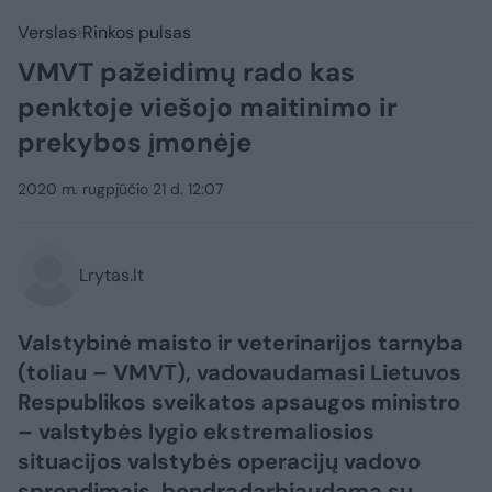
Verslas
Rinkos pulsas
VMVT pažeidimų rado kas
penktoje viešojo maitinimo ir
prekybos įmonėje
2020 m. rugpjūčio 21 d. 12:07
Lrytas.lt
Valstybinė maisto ir veterinarijos tarnyba
(toliau – VMVT), vadovaudamasi Lietuvos
Respublikos sveikatos apsaugos ministro
– valstybės lygio ekstremaliosios
situacijos valstybės operacijų vadovo
sprendimais, bendradarbiaudama su