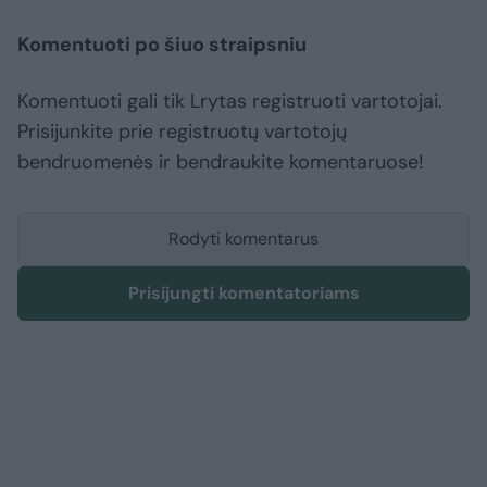
Komentuoti po šiuo straipsniu
Komentuoti gali tik Lrytas registruoti vartotojai.
Prisijunkite prie registruotų vartotojų
bendruomenės ir bendraukite komentaruose!
Rodyti komentarus
Prisijungti komentatoriams