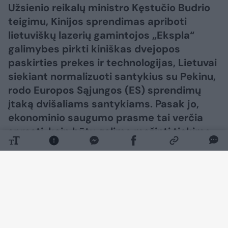
Užsienio reikalų ministro Kęstučio Budrio
teigimu, Kinijos sprendimas apriboti
lietuviškų lazerių gamintojos „Ekspla“
galimybes pirkti kiniškas dvejopos
paskirties prekes ir technologijas, Lietuvai
siekiant normalizuoti santykius su Pekinu,
rodo Europos Sąjungos (ES) sprendimų
įtaką dvišaliams santykiams. Pasak jo,
ekonominio saugumo prasme tai verčia
spręsti, kaip būtų galima mažinti tiekimo
grandinių priklausomybę nuo Kinijos.