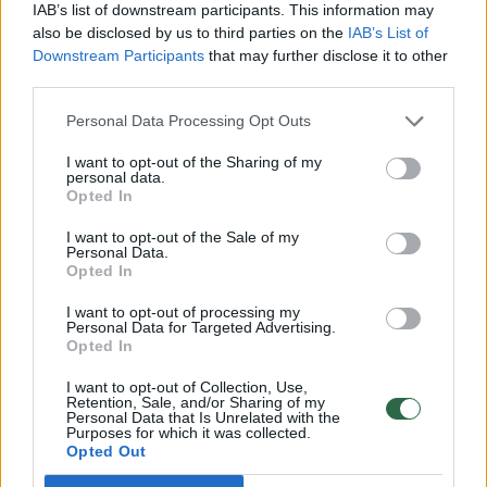
IAB’s list of downstream participants. This information may
also be disclosed by us to third parties on the
IAB’s List of
Downstream Participants
that may further disclose it to other
Susiję straipsniai
third parties.
Personal Data Processing Opt Outs
I want to opt-out of the Sharing of my
personal data.
Opted In
I want to opt-out of the Sale of my
Personal Data.
Opted In
I want to opt-out of processing my
Personal Data for Targeted Advertising.
Streikai Baltarusijoje kol kas
Rimtai n
Opted In
nedaro įtakos uostui ir
kavinėse
geležinkeliams
kaukėmis
I want to opt-out of Collection, Use,
Retention, Sale, and/or Sharing of my
Personal Data that Is Unrelated with the
Purposes for which it was collected.
Opted Out