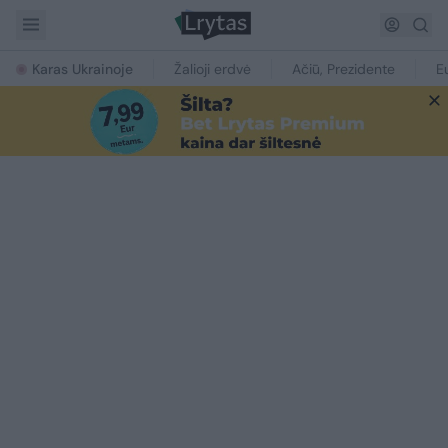
Karas Ukrainoje
Žalioji erdvė
Ačiū, Prezidente
E