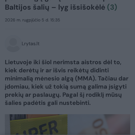
Baltijos šalių – lyg išsišokėlė
(3)
2026 m. rugpjūčio 5 d. 15:35
Lrytas.lt
Lietuvoje iki šiol nerimsta aistros dėl to,
kiek derėtų ir ar išvis reikėtų didinti
minimalią mėnesio algą (MMA). Tačiau dar
įdomiau, kiek už tokią sumą galima įsigyti
prekių ar paslaugų. Pagal šį rodiklį mūsų
šalies padėtis gali nustebinti.