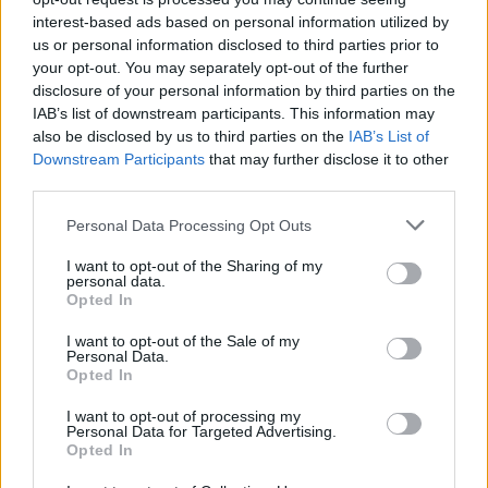
perteklinės pasiūlos ir rezervuarų pajėgumų
interest-based ads based on personal information utilized by
nebuvimo problemos niekur nedingo.
us or personal information disclosed to third parties prior to
your opt-out. You may separately opt-out of the further
disclosure of your personal information by third parties on the
„Jei dabartinė paklausos tendencija tęsis,
IAB’s list of downstream participants. This information may
nereikėtų stebėtis staigiu naftos kainų
also be disclosed by us to third parties on the
IAB’s List of
Downstream Participants
that may further disclose it to other
kritimu per ateinančias savaites“, – sakoma
third parties.
„AxiCorp Dow Jones“ apžvalgoje.
Personal Data Processing Opt Outs
I want to opt-out of the Sharing of my
personal data.
Susiję straipsniai
Opted In
I want to opt-out of the Sale of my
Personal Data.
Opted In
I want to opt-out of processing my
Personal Data for Targeted Advertising.
Opted In