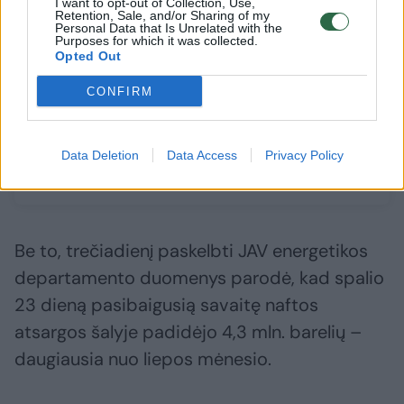
I want to opt-out of Collection, Use,
Retention, Sale, and/or Sharing of my
Personal Data that Is Unrelated with the
Purposes for which it was collected.
Opted Out
N. Mačiulis: nulis tikimybių,
Po pirmo
kad Lietuva šiemet panirs į
nakties: 
CONFIRM
defliaciją
pastebim
įstaigų k
Data Deletion
Data Access
Privacy Policy
Be to, trečiadienį paskelbti JAV energetikos
departamento duomenys parodė, kad spalio
23 dieną pasibaigusią savaitę naftos
atsargos šalyje padidėjo 4,3 mln. barelių –
daugiausia nuo liepos mėnesio.