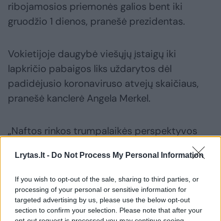
ribojamosios priemonės galios bent iki
gruodžio 1 dienos, pranešė prezidentas.
Vokietijoje daugybė viešųjų įstaigų iki
lapkričio pabaigos liks uždarytos dėl
padidėjusio koronaviruso atvejų skaičiaus,
pranešė kanclerė Angela Merkel.
„Naftos rinkos trumpalaikės perspektyvos
negalima vadinti palankia, nes Europoje
Lrytas.lt -
Do Not Process My Personal Information
įvestos karantino priemonės pažabos
paklausą“, – apžvalgoje teigė „AxiCorp“.
If you wish to opt-out of the sale, sharing to third parties, or
processing of your personal or sensitive information for
targeted advertising by us, please use the below opt-out
Ekspertai perspėja, kad naftos rinkai svarbios
section to confirm your selection. Please note that after your
opt-out request is processed you may continue seeing