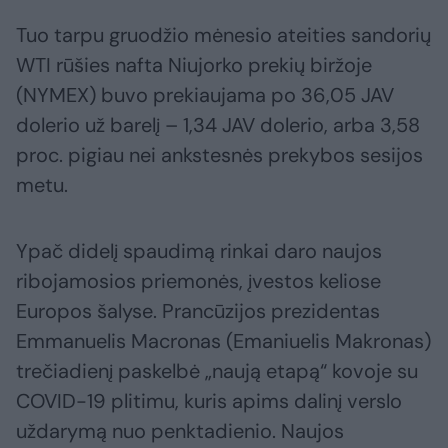
Tuo tarpu gruodžio mėnesio ateities sandorių
WTI rūšies nafta Niujorko prekių biržoje
(NYMEX) buvo prekiaujama po 36,05 JAV
dolerio už barelį – 1,34 JAV dolerio, arba 3,58
proc. pigiau nei ankstesnės prekybos sesijos
metu.
Ypač didelį spaudimą rinkai daro naujos
ribojamosios priemonės, įvestos keliose
Europos šalyse. Prancūzijos prezidentas
Emmanuelis Macronas (Emaniuelis Makronas)
trečiadienį paskelbė „naują etapą“ kovoje su
COVID-19 plitimu, kuris apims dalinį verslo
uždarymą nuo penktadienio. Naujos