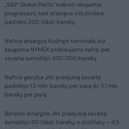
„S&P Global Platts“ kalbinti ekspertai
prognozavo, kad atsargos vidutiniškai
padidės 200 tūkst. barelių.
Naftos atsargos Kušingo terminale, kur
saugoma NYMEX prekiaujama nafta, per
savaitę sumažėjo 400 000 barelių.
Naftos gavyba JAV praėjusią savaitę
padidėjo 1,2 mln. barelių per parą iki 11,1 mln.
barelių per parą.
Benzino atsargos JAV praėjusią savaitę
sumažėjo 90 tūkst. barelių, o distiliatų – 4,5