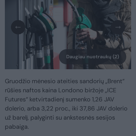
Daugiau nuotraukų (2)
Gruodžio mėnesio ateities sandorių „Brent“
rūšies naftos kaina Londono biržoje „ICE
Futures“ ketvirtadienį sumenko 1,26 JAV
dolerio, arba 3,22 proc., iki 37,86 JAV dolerio
už barelį, palyginti su ankstesnės sesijos
pabaiga.