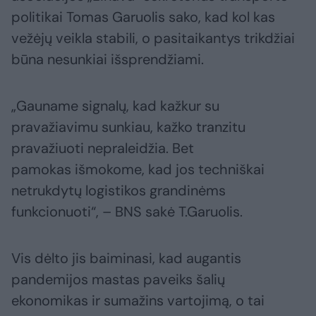
politikai Tomas Garuolis sako, kad kol kas
vežėjų veikla stabili, o pasitaikantys trikdžiai
būna nesunkiai išsprendžiami.
„Gauname signalų, kad kažkur su
pravažiavimu sunkiau, kažko tranzitu
pravažiuoti nepraleidžia. Bet
pamokas išmokome, kad jos techniškai
netrukdytų logistikos grandinėms
funkcionuoti“, – BNS sakė T.Garuolis.
Vis dėlto jis baiminasi, kad augantis
pandemijos mastas paveiks šalių
ekonomikas ir sumažins vartojimą, o tai