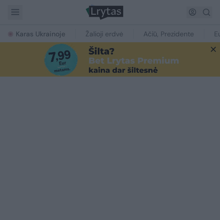
Karas Ukrainoje
Žalioji erdvė
Ačiū, Prezidente
E