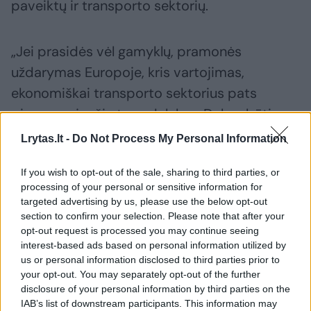
paveiktų ir transporto sektorių.
„Jei prasidės vėl gamyklų, pramonės
uždarymas Europoje, kris vartojimas,
ekonomiškai transporto sektorius pats
pirmas pajaučia tuos dalykus. Dabar būtina
stebėti, kaip pramonė plėtojasi industrinėse
Lrytas.lt -
Do Not Process My Personal Information
valstybėse – Vokietijoje, Prancūzijoje,
If you wish to opt-out of the sale, sharing to third parties, or
Jungtinėje Karalystėje“, – sakė T. Garuolis.
processing of your personal or sensitive information for
targeted advertising by us, please use the below opt-out
section to confirm your selection. Please note that after your
„Pavyzdys, kai užsidarė viešbučiai – į juos
opt-out request is processed you may continue seeing
neatkeliauja turistai, tad nebereikia autobusų
interest-based ads based on personal information utilized by
us or personal information disclosed to third parties prior to
tiems turistams atvežti, tai mūsų autobusai ir
your opt-out. You may separately opt-out of the further
stovi. Investicijos padarytos, bankams reikia
disclosure of your personal information by third parties on the
mokėti, o dabar viena ūkio šaka sustojo, tai iš
IAB’s list of downstream participants. This information may