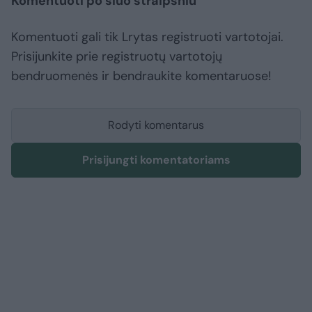
Komentuoti po šiuo straipsniu
Komentuoti gali tik Lrytas registruoti vartotojai.
Prisijunkite prie registruotų vartotojų
bendruomenės ir bendraukite komentaruose!
Rodyti komentarus
Prisijungti komentatoriams