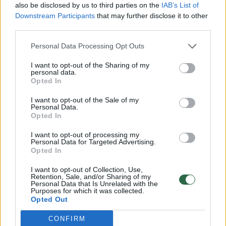
also be disclosed by us to third parties on the
IAB’s List of
paskos ritasi ir visos kitos“, – kalbėjo jis.
Downstream Participants
that may further disclose it to other
third parties.
Jo teigimu, tikimasi, kad Vyriausybė galės
Personal Data Processing Opt Outs
paruošti gelbėjimo priemones, kurios padėtų
I want to opt-out of the Sharing of my
personal data.
sektoriui išgyventi antrąją bangą, – ypač
Opted In
aktualios subsidijos darbo vietų išlaikymui
I want to opt-out of the Sale of my
bei lengvatinės paskolos.
Personal Data.
Opted In
I want to opt-out of processing my
„Linavos“ duomenimis, nuo karantino
Personal Data for Targeted Advertising.
Opted In
pradžios pavasarį Lietuvos transporto ir
logistikos sektorius, kuriame yra apie 5 tūkst.
I want to opt-out of Collection, Use,
Retention, Sale, and/or Sharing of my
licencijas turinčių įmonių, prarado 87
Personal Data that Is Unrelated with the
Purposes for which it was collected.
transporto įmones ir 534 darbo vietas.
Opted Out
CONFIRM