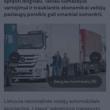
spręsti lengviau. Tačiau sumažėjus
vartojimui ir traukiantis ekonomikai vežėjų
paslaugų poreikis gali smarkiai sumenkti.
Daugiau nuotraukų (9)
Lietuvos nacionalinės vežėjų automobiliais
asociacijos „Linava“ sekretorius transporto