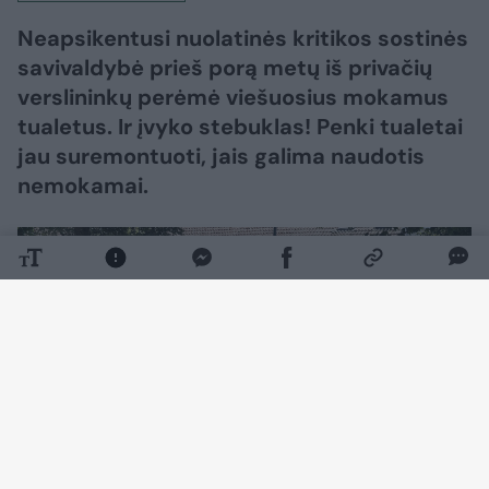
Neapsikentusi nuolatinės kritikos sostinės
savivaldybė prieš porą metų iš privačių
verslininkų perėmė viešuosius mokamus
tualetus. Ir įvyko stebuklas! Penki tualetai
jau suremontuoti, jais galima naudotis
nemokamai.
Daugiau nuotraukų (12)