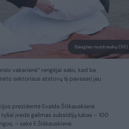
Daugiau nuotraukų (55)
rslo vakarienė“ rengėjai sako, kad be
ėto sektoriaus atstovų šį pavasarį jau
cijos prezidentė Evalda Šiškauskienė
tyliai įvedė galimas subsidijų lubas – 100
kingos, – sakė E.Šiškauskienė.