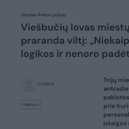
Verslas
Rinkos pulsas
Viešbučių lovas miestų
praranda viltį: „Niek
logikos ir nenoro padėt
Trijų mi
Lrytas.lt
antradie
paklotos
prie kur
Papildyta
personal
įstaigos