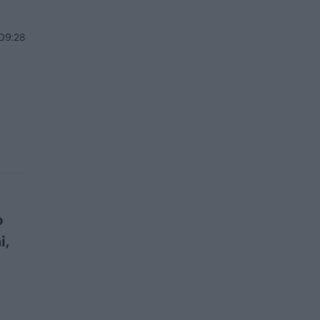
 09:28
s
o
i,