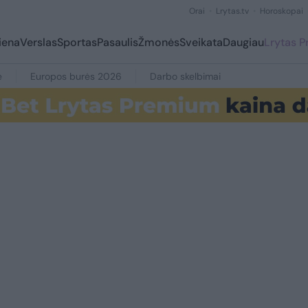
Orai
Lrytas.tv
Horoskopai
iena
Verslas
Sportas
Pasaulis
Žmonės
Sveikata
Daugiau
Lrytas 
e
Europos burės 2026
Darbo skelbimai