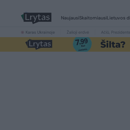
Naujausi
Skaitomiausi
Lietuvos d
Karas Ukrainoje
Žalioji erdvė
Ačiū, Prezident