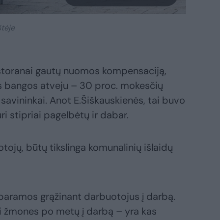
tėje
estoranai gautų nuomos kompensaciją,
s bangos atveju – 30 proc. mokesčių
 savininkai. Anot E.Šiškauskienės, tai buvo
i stipriai pagelbėtų ir dabar.
ojų, būtų tikslinga komunalinių išlaidų
r paramos grąžinant darbuotojus į darbą.
ti žmones po metų į darbą – yra kas