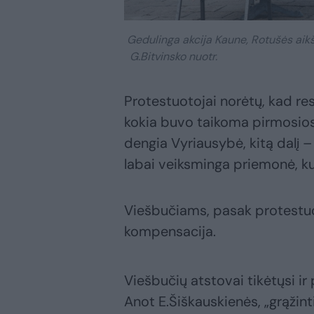
Gedulinga akcija Kaune, Rotušės aikš
G.Bitvinsko nuotr.
Protestuotojai norėtų, kad r
kokia buvo taikoma pirmosio
dengia Vyriausybė, kitą dalį –
labai veiksminga priemonė, kur
Viešbučiams, pasak protestuot
kompensacija.
Viešbučių atstovai tikėtųsi i
Anot E.Šiškauskienės, „grąžin