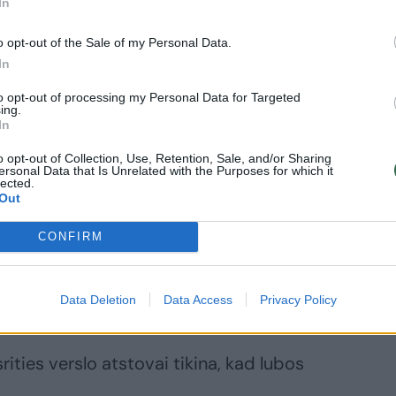
In
o opt-out of the Sale of my Personal Data.
In
sišką pasityčiojimą.
to opt-out of processing my Personal Data for Targeted
ing.
In
rta krito 80 proc., 80 proc. verslas ir
o opt-out of Collection, Use, Retention, Sale, and/or Sharing
čių. Sutarėme, kad tie verslai, kurie
ersonal Data that Is Unrelated with the Purposes for which it
lected.
r gauti daugiausia, o Vyriausybė niekam
Out
 lubas.
CONFIRM
verslas galėtų gauti milijoną eurų subsidijų,
Data Deletion
Data Access
Privacy Policy
odelis tinka mažiems verslams“.
ities verslo atstovai tikina, kad lubos