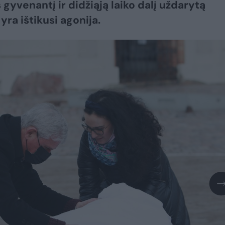
gyvenantį ir didžiąją laiko dalį uždarytą
yra ištikusi agonija.