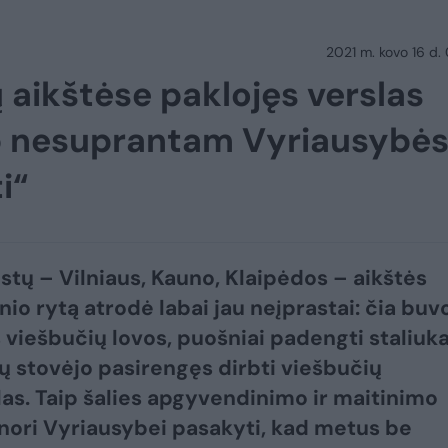
2021 m. kovo 16 d.
 aikštėse paklojęs verslas
aip nesuprantam Vyriausybė
i“
estų – Vilniaus, Kauno, Klaipėdos – aikštės
nio rytą atrodė labai jau neįprastai: čia buv
 viešbučių lovos, puošniai padengti staliuka
ių stovėjo pasirengęs dirbti viešbučių
as. Taip šalies apgyvendinimo ir maitinimo
 nori Vyriausybei pasakyti, kad metus be