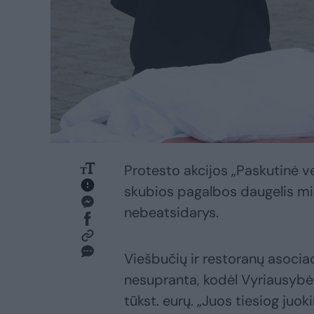
Protesto akcijos „Paskutinė ve
skubios pagalbos daugelis min
nebeatsidarys.
Viešbučių ir restoranų asocia
nesupranta, kodėl Vyriausybė 
tūkst. eurų. „Juos tiesiog juo