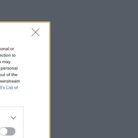
sonal or
ection to
ou may
 personal
out of the
 downstream
B’s List of