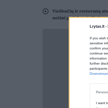
Viešbučių ir restoranų ats
nešini gedulo vainikais:
Lrytas.lt -
If you wish 
sensitive in
confirm you
continue se
information 
further disc
participants
Downstream 
Persona
I want t