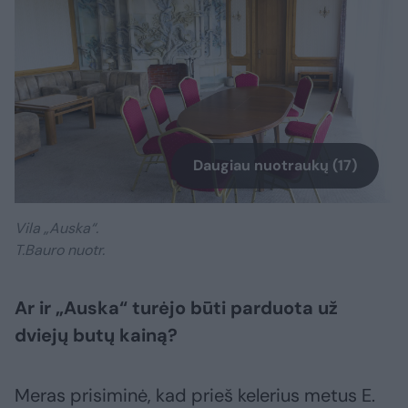
Daugiau nuotraukų (17)
Vila „Auska“.
T.Bauro nuotr.
Ar ir „Auska“ turėjo būti parduota už
dviejų butų kainą?
Meras prisiminė, kad prieš kelerius metus E.