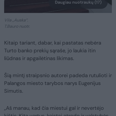
Daugiau nuotraukų (17)
Vila „Auska“.
T.Bauro nuotr.
Kitaip tariant, dabar, kai pastatas nebėra
Turto banko prekių sąraše, jo laukia itin
liūdnas ir apgailėtinas likimas.
Šią mintį straipsnio autorei padeda rutulioti ir
Palangos miesto tarybos narys Eugenijus
Simutis.
„Aš manau, kad čia miestui gal ir nevertėjo
kištis. Kita vertus, keistai atrodo ir valstybės