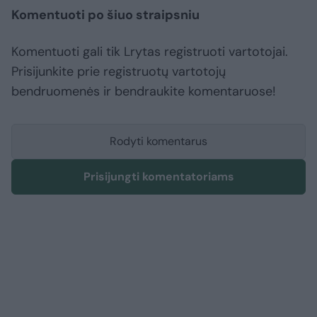
Komentuoti po šiuo straipsniu
Komentuoti gali tik Lrytas registruoti vartotojai.
Prisijunkite prie registruotų vartotojų
bendruomenės ir bendraukite komentaruose!
Rodyti komentarus
Prisijungti komentatoriams