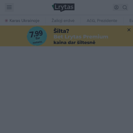
Karas Ukrainoje
Žalioji erdvė
Ačiū, Prezidente
E