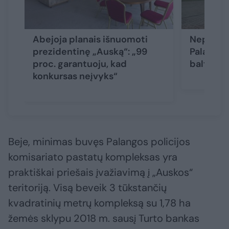
Abejoja planais išnuomoti
Nepritek
prezidentinę „Auską“: „99
Palangos 
proc. garantuoju, kad
baltas vė
konkursas neįvyks“
Beje, minimas buvęs Palangos policijos
komisariato pastatų kompleksas yra
praktiškai priešais įvažiavimą į „Auskos“
teritoriją. Visą beveik 3 tūkstančių
kvadratinių metrų kompleksą su 1,78 ha
žemės sklypu 2018 m. sausį Turto bankas