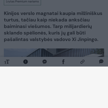
Lrytas Premium nariams
Kinijos verslo magnatai kaupia milžiniškus
turtus, tačiau kaip niekada anksčiau
baiminasi viešumos. Tarp milijardierių
sklando spėlionės, kuris jų gali būti
pašalintas valstybės vadovo Xi Jinpingo.
Daugiau nuotraukų (4)