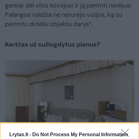
garsiai dėl vilos kovojusi ir ją perimti norėjusi
Palangos valdžia nė neturėjo vizijos, ką su
perimtu dideliu objektu darys“.
Kerštas už sužlugdytus planus?
Daugiau nuotraukų (17)
Lrytas.lt -
Do Not Process My Personal Information