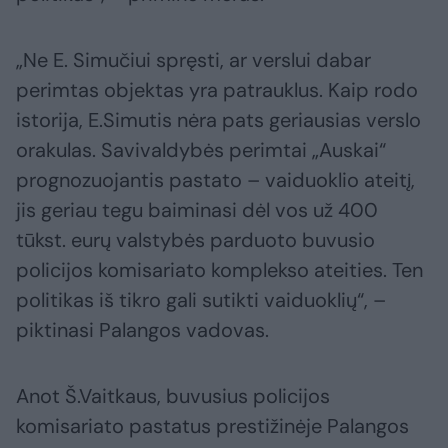
„Ne E. Simučiui spręsti, ar verslui dabar
perimtas objektas yra patrauklus. Kaip rodo
istorija, E.Simutis nėra pats geriausias verslo
orakulas. Savivaldybės perimtai „Auskai“
prognozuojantis pastato – vaiduoklio ateitį,
jis geriau tegu baiminasi dėl vos už 400
tūkst. eurų valstybės parduoto buvusio
policijos komisariato komplekso ateities. Ten
politikas iš tikro gali sutikti vaiduoklių“, –
piktinasi Palangos vadovas.
Anot Š.Vaitkaus, buvusius policijos
komisariato pastatus prestižinėje Palangos