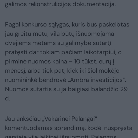
galimos rekonstrukcijos dokumentacija.
Pagal konkurso sąlygas, kuris bus paskelbtas
jau greitu metu, vila būtų išnuomojama
dvejiems metams su galimybe sutartį
pratęsti dar tokiam pačiam laikotarpiui, o
pirminė nuomos kaina – 10 tūkst. eurų į
mėnesį, arba tiek pat, kiek iki šiol mokėjo
nuomininkė bendrovė „Ambra investicijos“.
Nuomos sutartis su ja baigiasi balandžio 29
d.
Jau anksčiau „Vakarinei Palangai“
komentuodamas sprendimą, kodėl nuspręsta
garsiąją vilą laikinai išnuomoti, Palangos