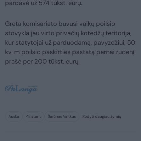
pardavė už 574 tūkst. eurų.
Greta komisariato buvusi vaikų poilsio
stovykla jau virto privačių kotedžų teritorija,
kur statytojai už parduodamą, pavyzdžiui, 50
kv. m poilsio paskirties pastatą pernai rudenį
prašė per 200 tūkst. eurų.
Auska
^Instant
Šarūnas Vaitkus
Rodyti daugiau žymių