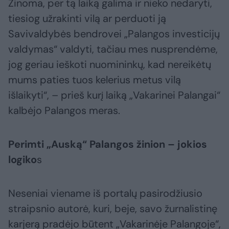
Žinoma, per tą laiką galima ir nieko nedaryti,
tiesiog užrakinti vilą ar perduoti ją
Savivaldybės bendrovei „Palangos investicijų
valdymas“ valdyti, tačiau mes nusprendėme,
jog geriau ieškoti nuomininkų, kad nereikėtų
mums paties tuos kelerius metus vilą
išlaikyti“, – prieš kurį laiką „Vakarinei Palangai“
kalbėjo Palangos meras.
Perimti „Auską“ Palangos žinion – jokios
logiko
s
Neseniai viename iš portalų pasirodžiusio
straipsnio autorė, kuri, beje, savo žurnalistinę
karjerą pradėjo būtent „Vakarinėje Palangoje“,