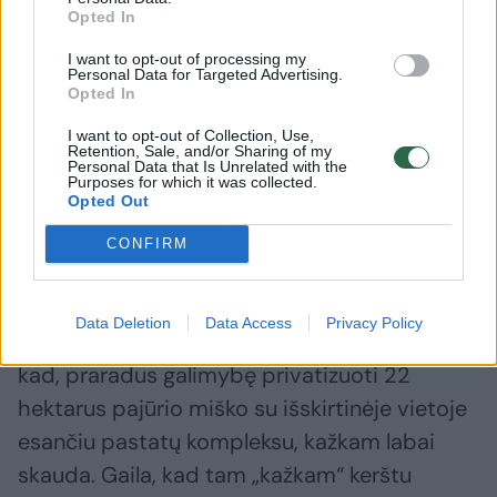
Opted In
„Kam užmynėme ant nuospaudos, neleisdami
I want to opt-out of processing my
privatizuoti „Auskos“? Skaitau miesto
Personal Data for Targeted Advertising.
Opted In
Tarybos nario Eugenijaus Simučio
pasisakymą ir savo akimis netikiu – pasirodo,
I want to opt-out of Collection, Use,
Retention, Sale, and/or Sharing of my
Vyriausybei sustabdžius privatizavimą ir
Personal Data that Is Unrelated with the
Purposes for which it was collected.
nutarimu perdavus vilą „Auska“ Palangai,
Opted Out
Savivaldybė, ketinanti ją pritaikyti
CONFIRM
visuomenės poreikiams, elgiasi neteisingai.
Data Deletion
Data Access
Privacy Policy
Tai girdžiu jau ne pirmą kartą, todėl manau,
kad, praradus galimybę privatizuoti 22
hektarus pajūrio miško su išskirtinėje vietoje
esančiu pastatų kompleksu, kažkam labai
skauda. Gaila, kad tam „kažkam“ kerštu