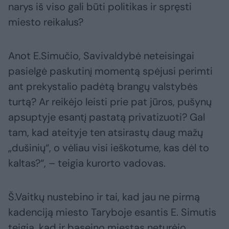
narys iš viso gali būti politikas ir spręsti
miesto reikalus?
Anot E.Simučio, Savivaldybė neteisingai
pasielgė paskutinį momentą spėjusi perimti
ant prekystalio padėtą brangų valstybės
turtą? Ar reikėjo leisti prie pat jūros, pušynų
apsuptyje esantį pastatą privatizuoti? Gal
tam, kad ateityje ten atsirastų daug mažų
„dušinių“, o vėliau visi ieškotume, kas dėl to
kaltas?“, – teigia kurorto vadovas.
Š.Vaitkų nustebino ir tai, kad jau ne pirmą
kadenciją miesto Taryboje esantis E. Simutis
teigia, kad ir baseino miestas neturėjo