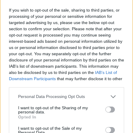
If you wish to opt-out of the sale, sharing to third parties, or
Vila „Auska“.
processing of your personal or sensitive information for
T.Bauro nuotr.
targeted advertising by us, please use the below opt-out
section to confirm your selection. Please note that after your
opt-out request is processed you may continue seeing
Palangos meras Šarūnas Vaitkus įsitikinęs, jog
interest-based ads based on personal information utilized by
us or personal information disclosed to third parties prior to
panašios publikacijos – tai akivaizdus
your opt-out. You may separately opt-out of the further
kerštas už tai, kad kažkam buvo sužlugdyta
disclosure of your personal information by third parties on the
IAB’s list of downstream participants. This information may
seniai puoselėta mintis „Auską“ pusvelčiui
also be disclosed by us to third parties on the
IAB’s List of
privatizuoti.
Downstream Participants
that may further disclose it to other
third parties.
Apie tokius planus yra girdėjusi ir „Vakarinės
Personal Data Processing Opt Outs
Palangos“ žurnalistė, kuriai vienas iš žinomų
I want to opt-out of the Sharing of my
personal data.
Lietuvos verslininkų prieš kelerius metus šią
Opted In
mintį pasakė visiškai atvirai.
I want to opt-out of the Sale of my
Personal Data.