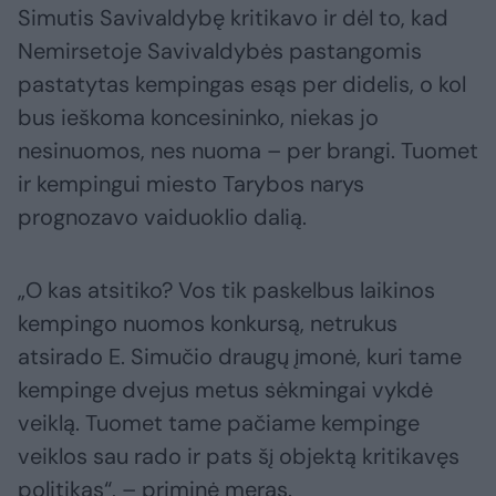
Simutis Savivaldybę kritikavo ir dėl to, kad
Nemirsetoje Savivaldybės pastangomis
pastatytas kempingas esąs per didelis, o kol
bus ieškoma koncesininko, niekas jo
nesinuomos, nes nuoma – per brangi. Tuomet
ir kempingui miesto Tarybos narys
prognozavo vaiduoklio dalią.
„O kas atsitiko? Vos tik paskelbus laikinos
kempingo nuomos konkursą, netrukus
atsirado E. Simučio draugų įmonė, kuri tame
kempinge dvejus metus sėkmingai vykdė
veiklą. Tuomet tame pačiame kempinge
veiklos sau rado ir pats šį objektą kritikavęs
politikas“, – priminė meras.