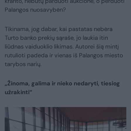
kranto, nebūtų parduoti aukcione, o perduoti
Palangos nuosavybėn?
Tikinama, jog dabar, kai pastatas nebėra
Turto banko prekių sąraše, jo laukia itin
liūdnas vaiduoklio likimas. Autorei šią mintį
rutulioti padeda ir vienas iš Palangos miesto
tarybos narių.
„Žinoma, galima ir nieko nedaryti, tiesiog
užrakinti“