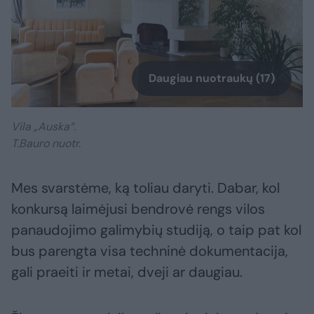
Daugiau nuotraukų (17)
Vila „Auska“.
T.Bauro nuotr.
Mes svarstėme, ką toliau daryti. Dabar, kol
konkursą laimėjusi bendrovė rengs vilos
panaudojimo galimybių studiją, o taip pat kol
bus parengta visa techninė dokumentacija,
gali praeiti ir metai, dveji ar daugiau.