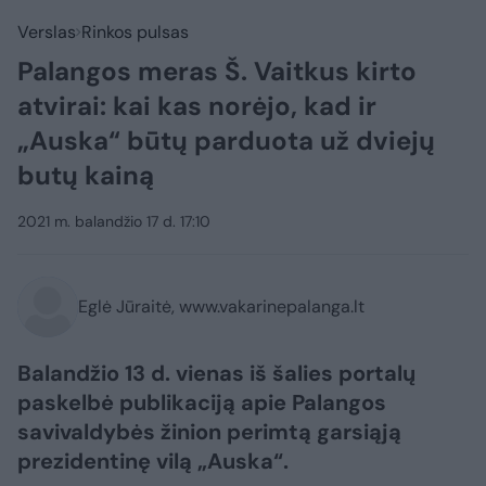
Verslas
Rinkos pulsas
Palangos meras Š. Vaitkus kirto
atvirai: kai kas norėjo, kad ir
„Auska“ būtų parduota už dviejų
butų kainą
2021 m. balandžio 17 d. 17:10
Eglė Jūraitė, www.vakarinepalanga.lt
Balandžio 13 d. vienas iš šalies portalų
paskelbė publikaciją apie Palangos
savivaldybės žinion perimtą garsiąją
prezidentinę vilą „Auska“.