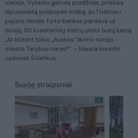
vietoje, Vytauto gatvės pradžioje, priešais
išpuoselėtą priekopės mišką, su 1 hektaru
pajūrio žemės Turto bankas pardavė už
dviejų 50 kvadratinių metrų ploto butų kainą.
„Ar būtent tokio „Auskos“ likimo norėjo
miesto Tarybos narys?“, – klausia kurorto
vadovas Š.Vaitkus.
Susiję straipsniai