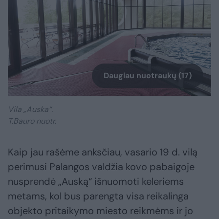
Daugiau nuotraukų (17)
Vila „Auska“.
T.Bauro nuotr.
Kaip jau rašėme anksčiau, vasario 19 d. vilą
perimusi Palangos valdžia kovo pabaigoje
nusprendė „Auską“ išnuomoti keleriems
metams, kol bus parengta visa reikalinga
objekto pritaikymo miesto reikmėms ir jo