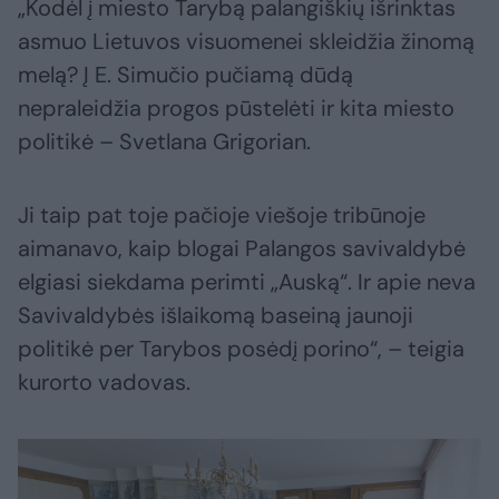
„Kodėl į miesto Tarybą palangiškių išrinktas
asmuo Lietuvos visuomenei skleidžia žinomą
melą? Į E. Simučio pučiamą dūdą
nepraleidžia progos pūstelėti ir kita miesto
politikė – Svetlana Grigorian.
Ji taip pat toje pačioje viešoje tribūnoje
aimanavo, kaip blogai Palangos savivaldybė
elgiasi siekdama perimti „Auską“. Ir apie neva
Savivaldybės išlaikomą baseiną jaunoji
politikė per Tarybos posėdį porino“, – teigia
kurorto vadovas.