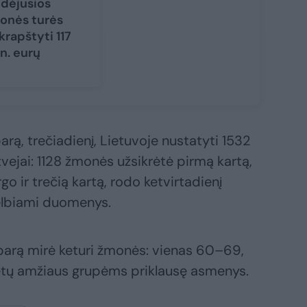
idėjusios
onės turės
krapštyti 117
n. eurų
rą, trečiadienį, Lietuvoje nustatyti 1532
vejai: 1128 žmonės užsikrėtė pirmą kartą,
go ir trečią kartą, rodo ketvirtadienį
elbiami duomenys.
 parą mirė keturi žmonės: vienas 60–69,
tų amžiaus grupėms priklausę asmenys.