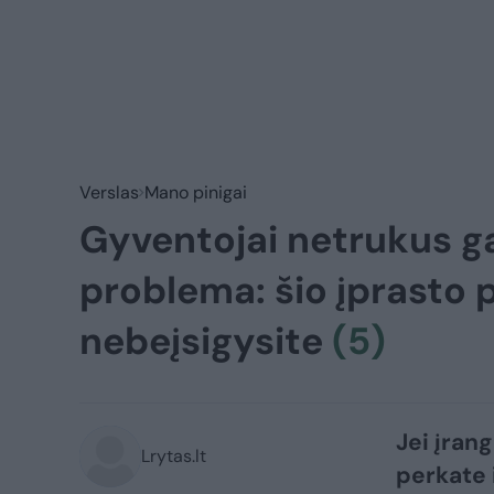
Verslas
Mano pinigai
Gyventojai netrukus ga
problema: šio įprasto p
nebeįsigysite
(5)
Jei įran
Lrytas.lt
perkate 