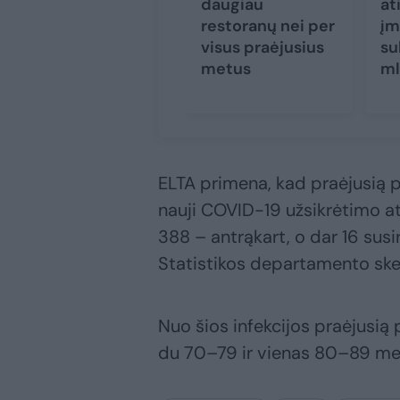
daugiau
at
restoranų nei per
įm
visus praėjusius
su
metus
ml
ELTA primena, kad praėjusią pa
nauji COVID-19 užsikrėtimo at
388 – antrąkart, o dar 16 susir
Statistikos departamento sk
Nuo šios infekcijos praėjusią
du 70–79 ir vienas 80–89 me