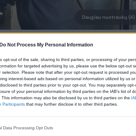
Daugiau nuotraukų (4)
š jų nepalaikyčiau. Mes įsivedėme tam
Do Not Process My Personal Information
vakcinos, buvo viskas. Lygiai taip pat
s esame išmokę su juo gyventi, taip, kaukę
to opt-out of the sale, sharing to third parties, or processing of your per
formation for targeted advertising by us, please use the below opt-out s
 sakant, kalbėti apie dar kažkokius
r selection. Please note that after your opt-out request is processed y
ematau galimybių“, – portalui „15min“
eing interest-based ads based on personal information utilized by us or
disclosed to third parties prior to your opt-out. You may separately opt-
losure of your personal information by third parties on the IAB’s list of
. This information may also be disclosed by us to third parties on the
IA
Participants
that may further disclose it to other third parties.
ių tiek naujiems ekonominiams
antinui.
l Data Processing Opt Outs