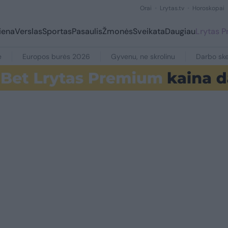
Orai
Lrytas.tv
Horoskopai
iena
Verslas
Sportas
Pasaulis
Žmonės
Sveikata
Daugiau
Lrytas 
e
Europos burės 2026
Gyvenu, ne skrolinu
Darbo ske