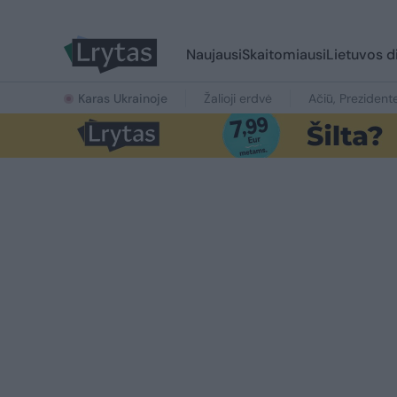
Naujausi
Skaitomiausi
Lietuvos d
Karas Ukrainoje
Žalioji erdvė
Ačiū, Prezident