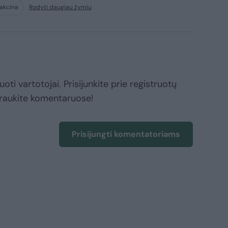
akcina
Rodyti daugiau žymių
oti vartotojai. Prisijunkite prie registruotų
raukite komentaruose!
Prisijungti komentatoriams