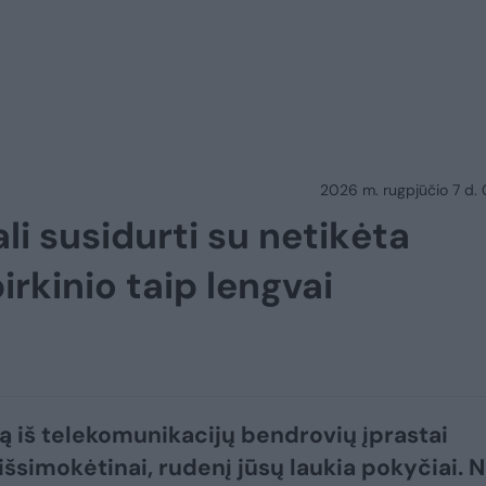
2026 m. rugpjūčio 7 d.
li susidurti su netikėta
irkinio taip lengvai
gą iš telekomunikacijų bendrovių įprastai
išsimokėtinai, rudenį jūsų laukia pokyčiai. 