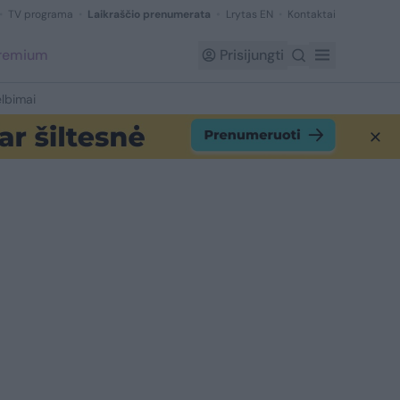
TV programa
Laikraščio prenumerata
Lrytas EN
Kontaktai
Premium
Prisijungti
lbimai