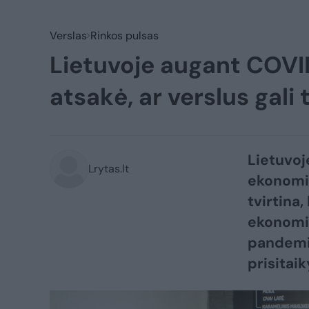
Verslas
Rinkos pulsas
Lietuvoje augant COVID
atsakė, ar verslus gali 
Lietuvoj
Lrytas.lt
ekonomik
tvirtina
ekonomin
pandemi
prisitaik