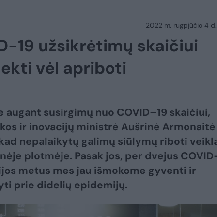
2022 m. rugpjūčio 4 d.
-19 užsikrėtimų skaičiui
tekti vėl apriboti
e augant susirgimų nuo COVID–19 skaičiui,
os ir inovacijų ministrė Aušrinė Armonaitė
, kad nepalaikytų galimų siūlymų riboti veikl
ėje plotmėje. Pasak jos, per dvejus COVID
jos metus mes jau išmokome gyventi ir
yti prie didelių epidemijų.