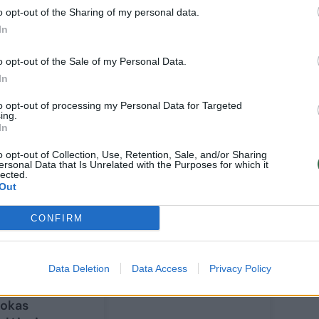
būtų, bent jau dabar. Žiūrėsime, kaip
o opt-out of the Sharing of my personal data.
, epidemijos, turime ir kitų iššūkių,
In
karas, kuris ir sukėlė visas šias problemas“,
o opt-out of the Sale of my Personal Data.
In
to opt-out of processing my Personal Data for Targeted
ing.
In
o opt-out of Collection, Use, Retention, Sale, and/or Sharing
ersonal Data that Is Unrelated with the Purposes for which it
lected.
Out
CONFIRM
ėjo skolų
Data Deletion
Data Access
Privacy Policy
ąžinimo metas:
r pandemiją
okas