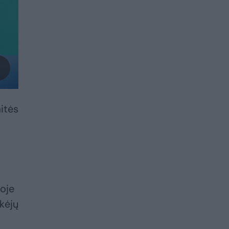
aitės
ioje
kėjų