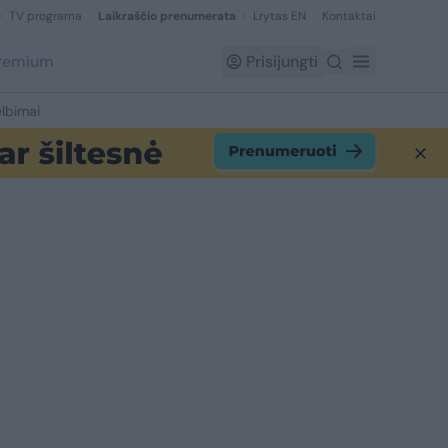
TV programa
Laikraščio prenumerata
Lrytas EN
Kontaktai
Premium
Prisijungti
lbimai