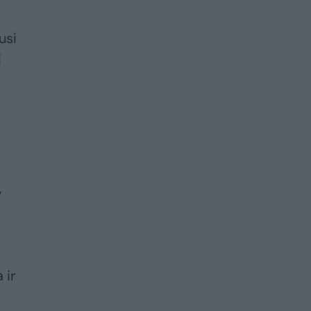
usi
i
,
 ir