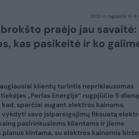
2022 m. rugpjūčio 14 d.
ibrokšto praėjo jau savaitė:
os, kas pasikeitė ir ko galim
augiausiai klientų turintis nepriklausomas
 tiekėjas „Perlas Energija“ rugpjūčio 5 dieną
 kad, sparčiai augant elektros kainoms,
 vykdyti savo įsipareigojimų fiksuotą elektr
kainą pasirinkusiems klientams ir jiems
s planus kintama, su elektros kainomis biržo