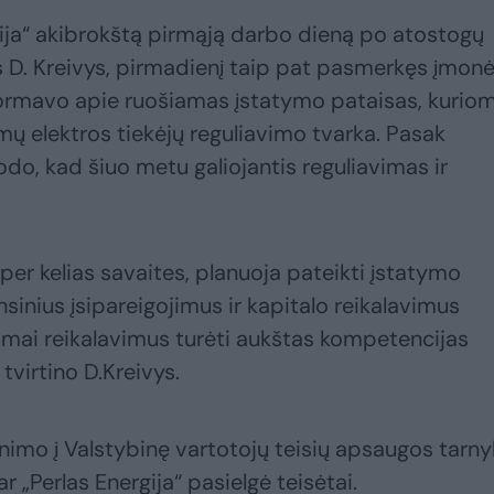
gija“ akibrokštą pirmąją darbo dieną po atostogų
s D. Kreivys, pirmadienį taip pat pasmerkęs įmon
formavo apie ruošiamas įstatymo pataisas, kuriom
mų elektros tiekėjų reguliavimo tvarka. Pasak
arodo, kad šiuo metu galiojantis reguliavimas ir
 per kelias savaites, planuoja pateikti įstatymo
nsinius įsipareigojimus ir kapitalo reikalavimus
mai reikalavimus turėti aukštas kompetencijas
tvirtino D.Kreivys.
kinimo į Valstybinę vartotojų teisių apsaugos tarn
r „Perlas Energija“ pasielgė teisėtai.