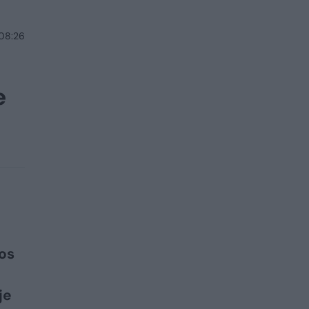
 08:26
e
os
je