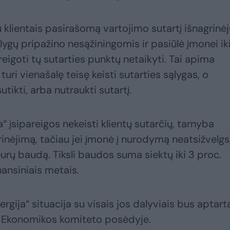
 klientais pasirašomą vartojimo sutartį išnagrinėj
ąlygų pripažino nesąžiningomis ir pasiūlė įmonei ik
reigoti tų sutarties punktų netaikyti. Tai apima
turi vienašalę teisę keisti sutarties sąlygas, o
utikti, arba nutraukti sutartį.
a“ įsipareigos nekeisti klientų sutarčių, tarnyba
rinėjimą, tačiau jei įmonė į nurodymą neatsižvelgs
eurų baudą. Tiksli baudos suma siektų iki 3 proc.
nansiniais metais.
ergija“ situacija su visais jos dalyviais bus aptarta
 Ekonomikos komiteto posėdyje.