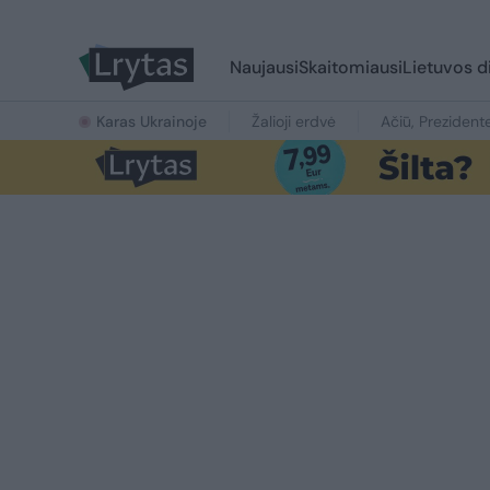
Naujausi
Skaitomiausi
Lietuvos d
Karas Ukrainoje
Žalioji erdvė
Ačiū, Prezident