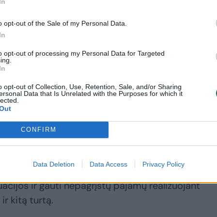
In
s
o opt-out of the Sale of my Personal Data.
In
ija“ paskelbė, kad visi iki šiol fiksuotus elektros
klientai nuo rugsėjo 5 d. mokės pagal biržos kaina
to opt-out of processing my Personal Data for Targeted
ing.
kad įmonė nebeturi vidinių išteklių ir išorinių ri
In
kyti kainas, kurias klientai užfiksavo savose
o opt-out of Collection, Use, Retention, Sale, and/or Sharing
ersonal Data that Is Unrelated with the Purposes for which it
lected.
Out
uliatorius pareiškė, kad „Perlas Energija“ pasielgė
CONFIRM
jų interesus. VERT teigimu, įmonė privalo kuo skub
nį reguliuotojas kreipėsi į Generalinę prokuratūrą,
Data Deletion
Data Access
Privacy Policy
o intereso gynimo procesą – įtariama, kad įmonė
tuacijos ir gauti nepagrįstų pajamų realizuojant
r kitą turtą.