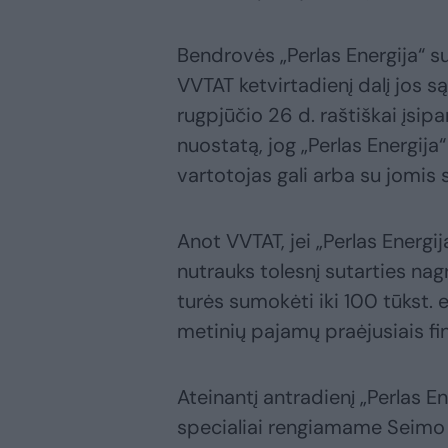
Bendrovės „Perlas Energija“ su
VVTAT ketvirtadienį dalį jos s
rugpjūčio 26 d. raštiškai įsipa
nuostatą, jog „Perlas Energija“ 
vartotojas gali arba su jomis s
Anot VVTAT, jei „Perlas Energij
nutrauks tolesnį sutarties nag
turės sumokėti iki 100 tūkst. 
metinių pajamų praėjusiais fi
Ateinantį antradienį „Perlas En
specialiai rengiamame Seimo