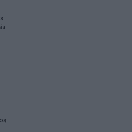
ės
is
ybą