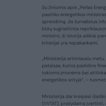
Su žiniomis apie „Perlas Ener
pasitiko energetikos ministra
sprendimą. Jis žurnalistus in
būtų sugriežtinta nepriklauso
ministro, ši istorija aiškiai p
kriterijai yra nepakankami.
„Ministerija artimiausiu metu,
pataisas, kurios padidins fina
tokioms įmonėms bei atitinka
energetikos srityje“, – tuomet 
Ministerija dar kreipėsi išaiš
(VVTAT), prašydama įvertinti, a