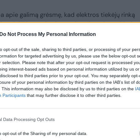
a apie galimą grėsmę, kad elektros tiekėjų rinką
ai, todėl ji bus nekonkurencinga, ir ragina atidėti
lizavimo etapą bei nuo naujų metų toliau ir labiau
Do Not Process My Personal Information
inų gyventojams.
to opt-out of the sale, sharing to third parties, or processing of your per
formation for targeted advertising by us, please use the below opt-out s
erlas Energija“ veiksmus reikalavusi ir Vyriausybės
r selection. Please note that after your opt-out request is processed y
eing interest-based ads based on personal information utilized by us or
i apie galimą interpeliaciją energetikos ministru
disclosed to third parties prior to your opt-out. You may separately opt-
losure of your personal information by third parties on the IAB’s list of
. This information may also be disclosed by us to third parties on the
IA
Participants
that may further disclose it to other third parties.
gia reakcijas ir įvykius, kilusius šiam nepriklaus
ad negali atlaikyti rekordinių kainų šuolių elektros
l Data Processing Opt Outs
ntų sutartis.
o opt-out of the Sharing of my personal data.