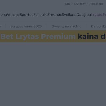
Orai
Lrytas.tv
Horoskopai
iena
Verslas
Sportas
Pasaulis
Žmonės
Sveikata
Daugiau
Lrytas 
e
Europos burės 2026
Gyvenu, ne skrolinu
Darbo ske