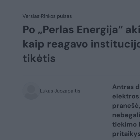
Verslas
Rinkos pulsas
Po „Perlas Energija“ ak
kaip reagavo institucij
tikėtis
Antras d
Lukas Juozapaitis
elektros
pranešė,
nebegali
tiekimo 
pritaiky