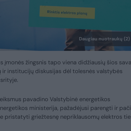
Daugiau nuotraukų (2)
ios įmonės žingsnis tapo viena didžiausių šios sav
ų ir institucijų diskusijas dėl tolesnės valstybės
srityje.
 veiksmus pavadino Valstybinė energetikos
nergetikos ministerija, pažadėjusi parengti ir pač
e pristatyti griežtesnę nepriklausomų elektros tie