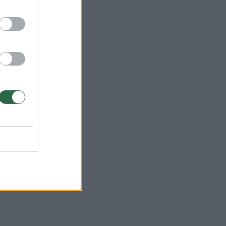
s.
zikų
iau