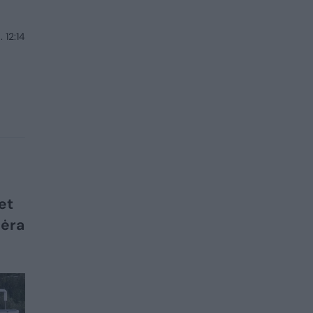
 12:14
et
bėra