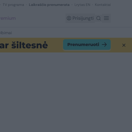
TV programa
Laikraščio prenumerata
Lrytas EN
Kontaktai
Premium
Prisijungti
lbimai