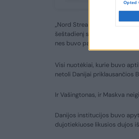
Opted 
„Nord Stream“ dujotiekių ope
šeštadienį sakė, kad iš dujoti
nes buvo pasiekta dujų ir van
Visi nuotėkiai, kurie buvo apti
netoli Danijai priklausančios 
Ir Vašingtonas, ir Maskva neigi
Danijos institucijos buvo apyt
dujotiekiuose likusios dujos i