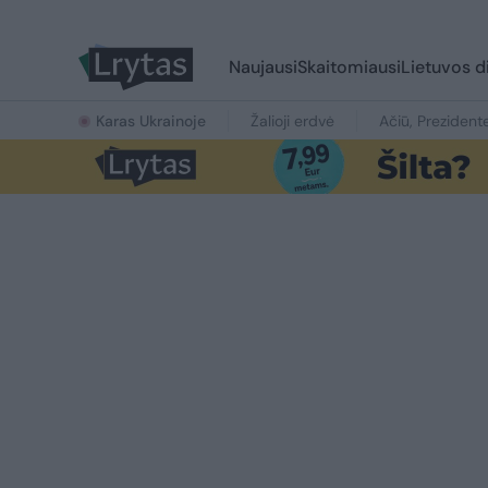
Naujausi
Skaitomiausi
Lietuvos d
Karas Ukrainoje
Žalioji erdvė
Ačiū, Prezident