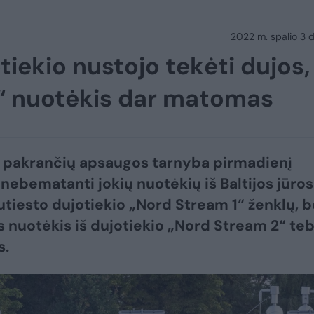
2022 m. spalio 3 d.
tiekio nustojo tekėti dujos,
“ nuotėkis dar matomas
 pakrančių apsaugos tarnyba pirmadienį
nebematanti jokių nuotėkių iš Baltijos jūros
tiesto dujotiekio „Nord Stream 1“ ženklų, b
 nuotėkis iš dujotiekio „Nord Stream 2“ te
.