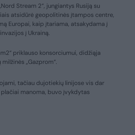
 „Nord Stream 2“, jungiantys Rusiją su
iais atsidūrė geopolitinės įtampos centre,
imą Europai, kaip įtariama, atsakydama į
nvazijos į Ukrainą.
am2“ priklauso konsorciumui, didžiąja
 milžinės „Gazprom“.
jami, tačiau dujotiekių linijose vis dar
ip plačiai manoma, buvo įvykdytas