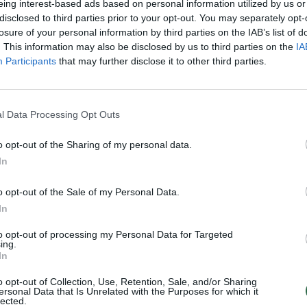
eing interest-based ads based on personal information utilized by us or
disclosed to third parties prior to your opt-out. You may separately opt-
losure of your personal information by third parties on the IAB’s list of
. This information may also be disclosed by us to third parties on the
IA
Participants
that may further disclose it to other third parties.
l Data Processing Opt Outs
kina, kad „Nord
o opt-out of the Sharing of my personal data.
ream“
In
darymas buvo
spėjamas:
o opt-out of the Sale of my Personal Data.
nku patikėti,
In
d niekas iš ES
to opt-out of processing my Personal Data for Targeted
riausybių to
ing.
suprato
In
o opt-out of Collection, Use, Retention, Sale, and/or Sharing
ersonal Data that Is Unrelated with the Purposes for which it
lected.