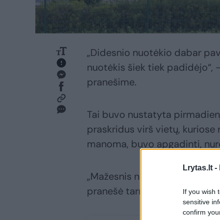
„Didesnio nuotėkio dabar pav
nuotėkis šiek tiek padidėjo“
pranešime.
Tai buvo nustatyta pirmadienį 
praskridus virš vietų, kuriose n
manoma, buvo apgadinti, nur
Lrytas.lt -
„Mažesnis nuotėkis tuo metu
pranešė tarnyba.
If you wish 
sensitive in
confirm you