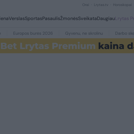
Orai
Lrytas.tv
Horoskopai
iena
Verslas
Sportas
Pasaulis
Žmonės
Sveikata
Daugiau
Lrytas 
e
Europos burės 2026
Gyvenu, ne skrolinu
Darbo ske