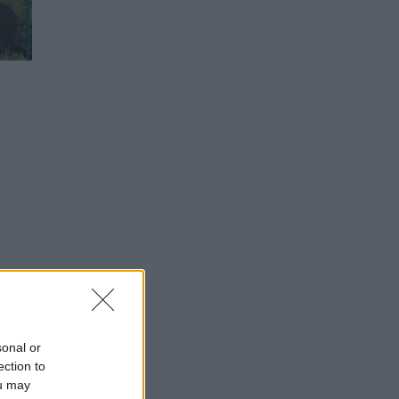
sonal or
ection to
ou may