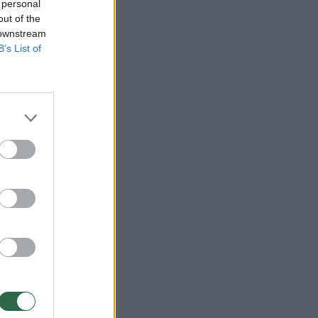
 personal
out of the
 downstream
B’s List of