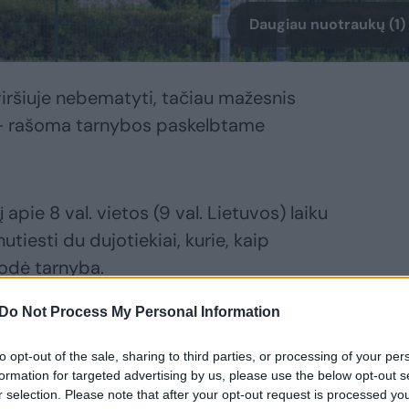
Daugiau nuotraukų (1)
iršiuje nebematyti, tačiau mažesnis
, – rašoma tarnybos paskelbtame
apie 8 val. vietos (9 val. Lietuvos) laiku
utiesti du dujotiekiai, kurie, kaip
odė tarnyba.
Do Not Process My Personal Information
 buvo maždaug 30 metrų skersmens“, –
to opt-out of the sale, sharing to third parties, or processing of your per
formation for targeted advertising by us, please use the below opt-out s
r selection. Please note that after your opt-out request is processed y