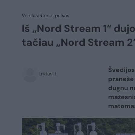
Verslas
Rinkos pulsas
Iš „Nord Stream 1“ dujo
tačiau „Nord Stream 2
Švedijos
Lrytas.lt
pranešė 
dugnu nu
mažesnis
matomas