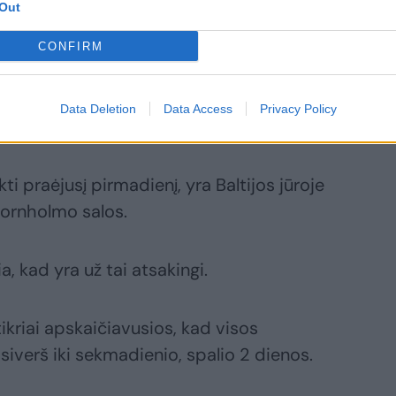
Out
CONFIRM
ratorės „Nord Stream AG“ atstovas
ekio „Nord Stream 2“ baigė veržtis dujos,
Data Deletion
Data Access
Privacy Policy
dens slėgio pusiausvyra.
kti praėjusį pirmadienį, yra Baltijos jūroje
Bornholmo salos.
a, kad yra už tai atsakingi.
ikriai apskaičiavusios, kad visos
šsiverš iki sekmadienio, spalio 2 dienos.