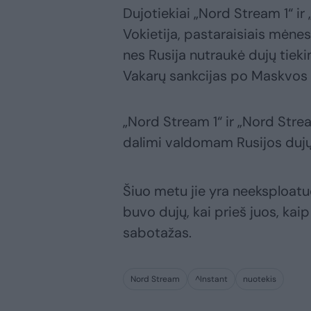
Dujotiekiai „Nord Stream 1“ ir
Vokietija, pastaraisiais mėnes
nes Rusija nutraukė dujų tiek
Vakarų sankcijas po Maskvos i
„Nord Stream 1“ ir „Nord Stre
dalimi valdomam Rusijos dujų
Šiuo metu jie yra neeksploatuo
buvo dujų, kai prieš juos, ka
sabotažas.
Nord Stream
^Instant
nuotekis