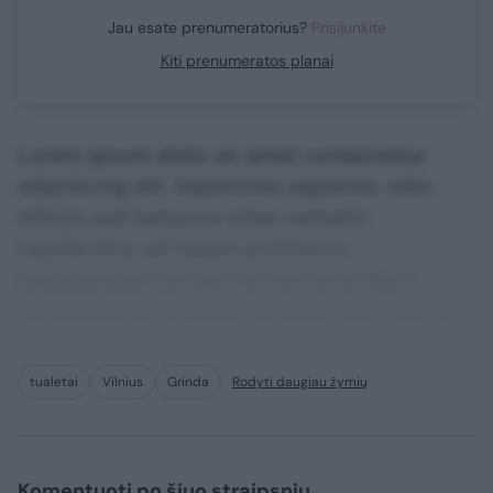
Jau esate prenumeratorius?
Prisijunkite
Kiti prenumeratos planai
Lorem ipsum dolor sit amet consectetur
adipisicing elit. Asperiores sapiente, odio
officiis sed tempore vitae veritatis
repellendus, ad saepe architecto
repudiandae corrupti sit non error illum
consequuntur adipisci dignissimos maxime.
tualetai
Vilnius
Grinda
Rodyti daugiau žymių
Komentuoti po šiuo straipsniu