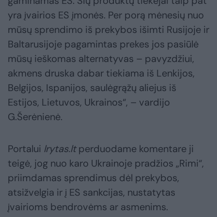
gaminamas ES. Šių produktų tiekėjai taip pat
yra įvairios ES įmonės. Per porą mėnesių nuo
mūsų sprendimo iš prekybos išimti Rusijoje ir
Baltarusijoje pagamintas prekes jos pasiūlė
mūsų ieškomas alternatyvas – pavyzdžiui,
akmens druska dabar tiekiama iš Lenkijos,
Belgijos, Ispanijos, saulėgrąžų aliejus iš
Estijos, Lietuvos, Ukrainos“, – vardijo
G.Šerėnienė.
Portalui
lrytas.lt
perduodame komentare ji
teigė, jog nuo karo Ukrainoje pradžios „Rimi“,
priimdamas sprendimus dėl prekybos,
atsižvelgia ir į ES sankcijas, nustatytas
įvairioms bendrovėms ar asmenims.