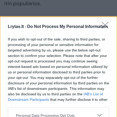
itin populiarios.
Anksčiau rusiškos kilmės prekių pardavimai
Lrytas.lt -
Do Not Process My Personal Information
tesudarė 0,8 proc. nuo visų mūsų prekybos
tinklo pardavimų. Didžiausią Rusijoje
If you wish to opt-out of the sale, sharing to third parties, or
pagamintos produkcijos pardavimų dalį
processing of your personal or sensitive information for
targeted advertising by us, please use the below opt-out
sudarė alkoholiniai gėrimai, sausi
section to confirm your selection. Please note that after your
pusfabrikačiai ir padažai. Mažesnę dalį –
opt-out request is processed you may continue seeing
arbata pakeliuose bei sausa bakalėja,
interest-based ads based on personal information utilized by
us or personal information disclosed to third parties prior to
pavyzdžiui, saulėgrąžos.
your opt-out. You may separately opt-out of the further
disclosure of your personal information by third parties on the
IAB’s list of downstream participants. This information may
Tuo tarpu baltarusiškos kilmės prekės sudarė
also be disclosed by us to third parties on the
IAB’s List of
dar mažesnę dalį – vos 0,5 proc. nuo visų
Downstream Participants
that may further disclose it to other
third parties.
mūsų tinklo pardavimų. Tai buvo alkoholiniai
ir nealkoholiniai gėrimai, žuvies konservai,
Personal Data Processing Opt Outs