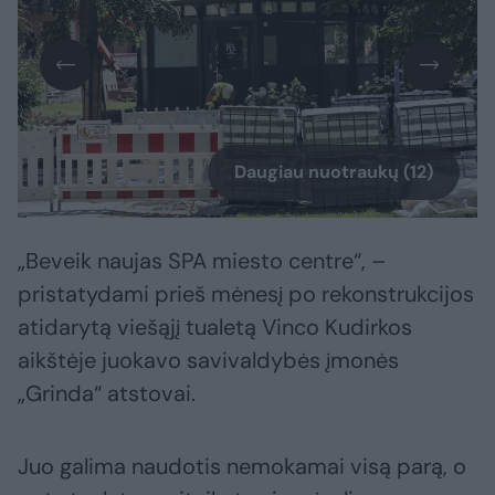
Daugiau nuotraukų (12)
„Beveik naujas SPA miesto centre“, –
pristatydami prieš mėnesį po rekonstrukcijos
atidarytą viešąjį tualetą Vinco Kudirkos
aikštėje juokavo savivaldybės įmonės
„Grinda“ atstovai.
Juo galima naudotis nemokamai visą parą, o