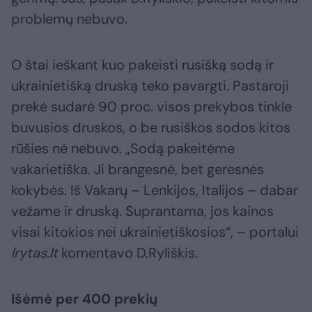
problemų nebuvo.
O štai ieškant kuo pakeisti rusišką sodą ir
ukrainietišką druską teko pavargti. Pastaroji
prekė sudarė 90 proc. visos prekybos tinkle
buvusios druskos, o be rusiškos sodos kitos
rūšies nė nebuvo. „Sodą pakeitėme
vakarietiška. Ji brangesnė, bet geresnės
kokybės. Iš Vakarų – Lenkijos, Italijos – dabar
vežame ir druską. Suprantama, jos kainos
visai kitokios nei ukrainietiškosios“, – portalui
lrytas.lt
komentavo D.Ryliškis.
Išėmė per 400 prekių