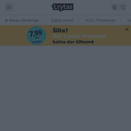
Karas Ukrainoje
Žalioji erdvė
Ačiū, Prezidente
E