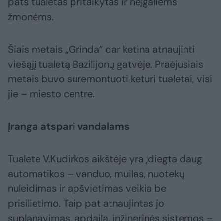
pats tualetas pritaikytas ir neįgaliems
žmonėms.
Šiais metais „Grinda“ dar ketina atnaujinti
viešąjį tualetą Bazilijonų gatvėje. Praėjusiais
metais buvo suremontuoti keturi tualetai, visi
jie – miesto centre.
Įranga atspari vandalams
Tualete V.Kudirkos aikštėje yra įdiegta daug
automatikos – vanduo, muilas, nuotekų
nuleidimas ir apšvietimas veikia be
prisilietimo. Taip pat atnaujintas jo
suplanavimas, apdaila, inžinerinės sistemos –