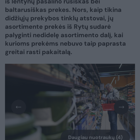
iš lentynų pašalino rusiškas bei
baltarusiškas prekes. Nors, kaip tikina
didžiųjų prekybos tinklų atstovai, jų
asortimente prekės iš Rytų sudarė
palyginti nedidelę asortimento dalį, kai
kurioms prekėms nebuvo taip paprasta
greitai rasti pakaitalą.
Daugiau nuotraukų (4)