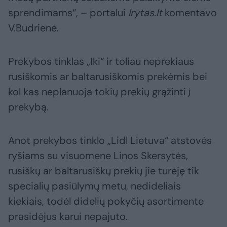
sprendimams“, – portalui
lrytas.lt
komentavo
V.Budrienė.
Prekybos tinklas „Iki“ ir toliau neprekiaus
rusiškomis ar baltarusiškomis prekėmis bei
kol kas neplanuoja tokių prekių grąžinti į
prekybą.
Anot prekybos tinklo „Lidl Lietuva“ atstovės
ryšiams su visuomene Linos Skersytės,
rusiškų ar baltarusiškų prekių jie turėję tik
specialių pasiūlymų metu, nedideliais
kiekiais, todėl didelių pokyčių asortimente
prasidėjus karui nepajuto.