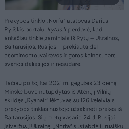
Prekybos tinklo „Norfa“ atstovas Darius
Ryliškis portalui
lrytas.lt
perdavė, kad
anksčiau tinkle gaminiais iš Rytų – Ukrainos,
Baltarusijos, Rusijos – prekiauta dėl
asortimento įvairovės ir geros kainos, nors
svarios dalies jos ir nesudarė.
Tačiau po to, kai 2021 m. gegužės 23 dieną
Minske buvo nutupdytas iš Atėnų į Vilnių
skridęs „Ryanair“ lėktuvas su 126 keleiviais,
prekybos tinklas nustojo užsakinėti prekes iš
Baltarusijos. Šių metų vasario 24 d. Rusijai
įsiveržus į Ukrainą, „Norfa“ sustabdė ir rusiškų