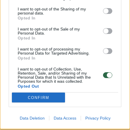
hematogenas ir kt.“, – portalui
lrytas.lt
sakė
I want to opt-out of the Sharing of my
personal data.
E.Dapkienė.
Opted In
I want to opt-out of the Sale of my
Personal Data.
Blokavo pardavimą per kasas
Opted In
I want to opt-out of processing my
Personal Data for Targeted Advertising.
Iš prekybos tinklo „Iki“ asortimento visos
Opted In
rusiškos bei baltarusiškos prekės dingo
I want to opt-out of Collection, Use,
pirmąją karo savaitę. Taip pat, kaip teigė
Retention, Sale, and/or Sharing of my
Personal Data that Is Unrelated with the
prekybos tinklo komunikacijos vadovė Vaida
Purposes for which it was collected.
Opted Out
Budrienė, buvo blokuotas jų pardavimas per
kasas, kad tokių pirkinių apskritai nebūtų
CONFIRM
įmanoma įsigyti. „Iki“ skaičiuoja, kad atsisakė
iki 300 rusiškų bei baltarusiškų prekių – nuo
Data Deletion
Data Access
Privacy Policy
žaislų, leidinių iki užkandžių, arbatų, gėrimų.