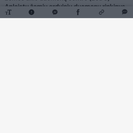
Apleistų žemių erdvinių duomenų rinkinys.
Daugiau nuotraukų (2)
Didžiausias jų plotas išlieka Vilniaus r. – 3 015
ha. Molėtų r. nustatyta 2 260 ha, Trakų r. – 1
604 ha, Zarasų r. – 1 483 ha, o Utenos r. – 1