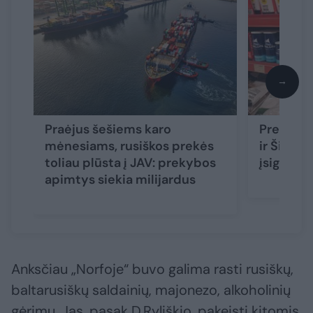
→
Praėjus šešiems karo
Prekybos
mėnesiams, rusiškos prekės
ir Šiaul
toliau plūsta į JAV: prekybos
įsigyti r
apimtys siekia milijardus
Anksčiau „Norfoje“ buvo galima rasti rusiškų,
baltarusiškų saldainių, majonezo, alkoholinių
gėrimų. Jas, pasak D.Ryliškio, pakeisti kitomis