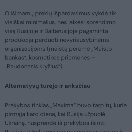
O išimamų prekių išpardavimus vykdė tik
visiškai minimalius, nes laikėsi sprendimo
visą Rusijoje ir Baltarusijoje pagamintą
produkciją perduoti nevyriausybinėms
organizacijoms (maistą perėmė „Maisto
bankas“, kosmetikos priemones –
„Raudonasis kryžius“).
Alternatyvų turėjo ir anksčiau
Prekybos tinklas „Maxima“ buvo tarp tų, kurie
pirmąją karo dieną, kai Rusija užpuolė
Ukrainą, nusprendė iš prekybos išimti
Rusijoje ir Baltarusijoje pagamintas prekes ir