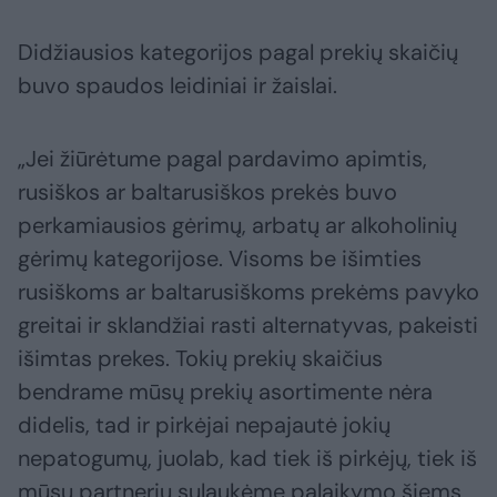
Didžiausios kategorijos pagal prekių skaičių
buvo spaudos leidiniai ir žaislai.
„Jei žiūrėtume pagal pardavimo apimtis,
rusiškos ar baltarusiškos prekės buvo
perkamiausios gėrimų, arbatų ar alkoholinių
gėrimų kategorijose. Visoms be išimties
rusiškoms ar baltarusiškoms prekėms pavyko
greitai ir sklandžiai rasti alternatyvas, pakeisti
išimtas prekes. Tokių prekių skaičius
bendrame mūsų prekių asortimente nėra
didelis, tad ir pirkėjai nepajautė jokių
nepatogumų, juolab, kad tiek iš pirkėjų, tiek iš
mūsų partnerių sulaukėme palaikymo šiems