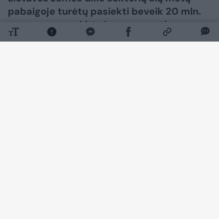
pabaigoje turėtų pasiekti beveik 20 mln.
eurų parama, skirta kompensuoti
išaugusias ūkininkų gamybos sąnaudas
brangus degalams ir trąšoms, pranešė
Vyriausybės kanceliarija.
Daugiau nuotraukų (2)