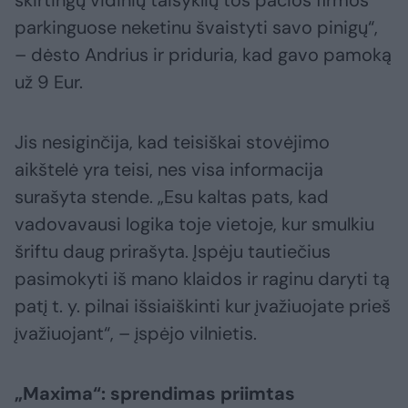
skirtingų vidinių taisyklių tos pačios firmos
parkinguose neketinu švaistyti savo pinigų“,
– dėsto Andrius ir priduria, kad gavo pamoką
už 9 Eur.
Jis nesiginčija, kad teisiškai stovėjimo
aikštelė yra teisi, nes visa informacija
surašyta stende. „Esu kaltas pats, kad
vadovavausi logika toje vietoje, kur smulkiu
šriftu daug prirašyta. Įspėju tautiečius
pasimokyti iš mano klaidos ir raginu daryti tą
patį t. y. pilnai išsiaiškinti kur įvažiuojate prieš
įvažiuojant“, – įspėjo vilnietis.
„Maxima“: sprendimas priimtas