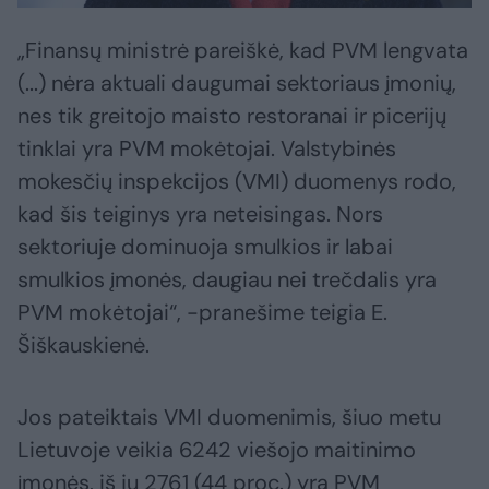
„Finansų ministrė pareiškė, kad PVM lengvata
(...) nėra aktuali daugumai sektoriaus įmonių,
nes tik greitojo maisto restoranai ir picerijų
tinklai yra PVM mokėtojai. Valstybinės
mokesčių inspekcijos (VMI) duomenys rodo,
kad šis teiginys yra neteisingas. Nors
sektoriuje dominuoja smulkios ir labai
smulkios įmonės, daugiau nei trečdalis yra
PVM mokėtojai“, -pranešime teigia E.
Šiškauskienė.
Jos pateiktais VMI duomenimis, šiuo metu
Lietuvoje veikia 6242 viešojo maitinimo
įmonės, iš jų 2761 (44 proc.) yra PVM