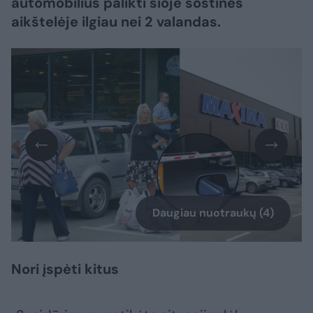
automobilius palikti šioje sostinės
aikštelėje ilgiau nei 2 valandas.
Daugiau nuotraukų (4)
Nori įspėti kitus