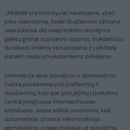
„Aikštelė yra intensyviai naudojama, ypač
piko valandomis, todėl išvažiavimo užtvarui
neatsidarius dėl neapmokėto stovėjimo
galėtų greitai susidaryti spūstys, trukdančios
išvažiuoti kitiems vairuotojams ir į aikštelę
patekti naujai atvykstantiems pirkėjams.
Informacija apie stovėjimo ir apmokėjimo
tvarką pateikiama prie įvažiavimų ir
išvažiavimų, taip pat prie įėjimų į prekybos
centrą įrengtuose informaciniuose
stenduose. Juose aiškiai nurodoma, kad
automatiniai užtvarai nekontroliuoja
apmokėjimo, o neapmokėjus už stovėjimą