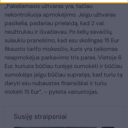
„Pakeliamasis užtvaras yra, tačiau
nekontroliuoja apmokėjimo. Jeigu užtvaras
pasikelia, padariau prielaidą, kad 2 val.
neužtrukau ir išvažiavau. Po kelių savaičių,
sulaukiu pranešimo, kad esu skolingas 15 Eur
fiksuoto tarifo mokesčio, kuris yra taikomas
neapmokėjus parkavimo tris paras. Vietoje 6
Eur, kuriuos būčiau turėjęs sumokėti ir būčiau
sumokėjęs jeigu būčiau supratęs, kad turiu tą
daryti esu nubaustas finansiškai ir turiu
mokėti 15 Eur“, – pyksta vairuotojas.
Susiję straipsniai