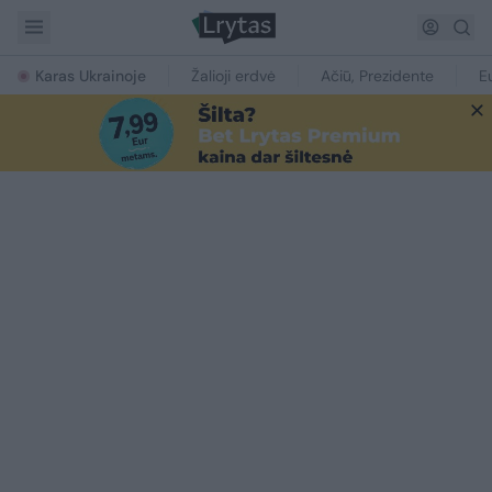
Karas Ukrainoje
Žalioji erdvė
Ačiū, Prezidente
E