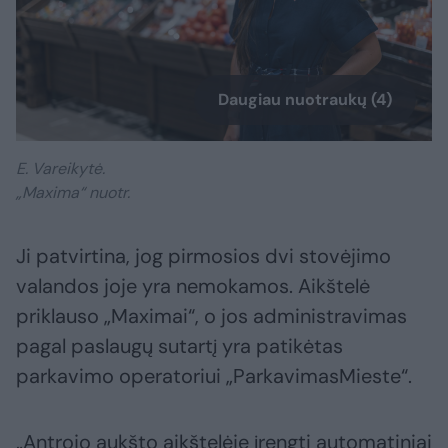
Daugiau nuotraukų (4)
E. Vareikytė.
„Maxima“ nuotr.
Ji patvirtina, jog pirmosios dvi stovėjimo
valandos joje yra nemokamos. Aikštelė
priklauso „Maximai“, o jos administravimas
pagal paslaugų sutartį yra patikėtas
parkavimo operatoriui „ParkavimasMieste“.
„Antrojo aukšto aikštelėje įrengti automatiniai