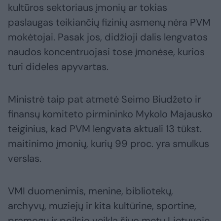
kultūros sektoriaus įmonių ar tokias
paslaugas teikiančių fizinių asmenų nėra PVM
mokėtojai. Pasak jos, didžioji dalis lengvatos
naudos koncentruojasi tose įmonėse, kurios
turi dideles apyvartas.
Ministrė taip pat atmetė Seimo Biudžeto ir
finansų komiteto pirmininko Mykolo Majausko
teiginius, kad PVM lengvata aktuali 13 tūkst.
maitinimo įmonių, kurių 99 proc. yra smulkus
verslas.
VMI duomenimis, menine, bibliotekų,
archyvų, muziejų ir kita kultūrine, sportine,
pramogų ir poilsio veikla šiuo metu Lietuvoje