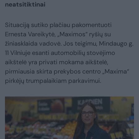
neatsitiktinai
Situaciją sutiko plačiau pakomentuoti
Ernesta Vareikytė, „Maximos“ ryšių su
žiniasklaida vadovė. Jos teigimu, Mindaugo g.
11 Vilniuje esanti automobilių stovėjimo
aikštelė yra privati mokama aikštelė,
pirmiausia skirta prekybos centro „Maxima“
pirkėjų trumpalaikiam parkavimui.