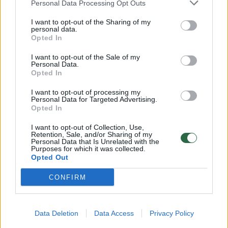
Personal Data Processing Opt Outs
I want to opt-out of the Sharing of my
personal data.
Opted In
I want to opt-out of the Sale of my
Personal Data.
Opted In
I want to opt-out of processing my
Personal Data for Targeted Advertising.
Opted In
I want to opt-out of Collection, Use,
Retention, Sale, and/or Sharing of my
Personal Data that Is Unrelated with the
Purposes for which it was collected.
Tačiau Andrių labiausiai nustebino tai, kad
Opted Out
net ir nesumokėjus už stovėjimą, jam buvo
CONFIRM
pakeltas automatinis užtvaras, leidęs
išvažiuoti iš aikštelės.
Data Deletion
Data Access
Privacy Policy