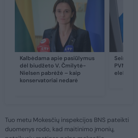
Kalbėdama apie pasiūlymus
Seimas d
dėl biudžeto V. Čmilytė-
PVM leng
Nielsen pabrėžė – kaip
elektrom
konservatoriai nedarė
Tuo metu Mokesčių inspekcijos BNS pateikti
duomenys rodo, kad maitinimo įmonių,