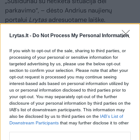
„Susidūriau su netikėta situacija dėl
parkavimo“, – dėsto Andrius naujienų
portalui
Lrytas
adresuotame laiške.
Lrytas.lt -
Do Not Process My Personal Information
Vyras tęsia, kad sostinėje, Mindaugo gatvėje
esančioje „Maxima“ antro aukšto stovėjimo
If you wish to opt-out of the sale, sharing to third parties, or
processing of your personal or sensitive information for
aikštelėje, jis buvo palikęs automobilį ilgiau
targeted advertising by us, please use the below opt-out
negu 2 valandoms. Pirmosios 2 stovėjimo
section to confirm your selection. Please note that after your
valandos yra nemokamos, o vėliau įsijungia
opt-out request is processed you may continue seeing
interest-based ads based on personal information utilized by
mokamas tarifas – už 30 min tenka mokėti 3
us or personal information disclosed to third parties prior to
Eur.
your opt-out. You may separately opt-out of the further
disclosure of your personal information by third parties on the
IAB’s list of downstream participants. This information may
Išimtis deimantų rinkai: JAV superka
also be disclosed by us to third parties on the
IAB’s List of
Downstream Participants
that may further disclose it to other
daugiau nei pusę pasaulio produkto, todėl
third parties.
muitų netaikys