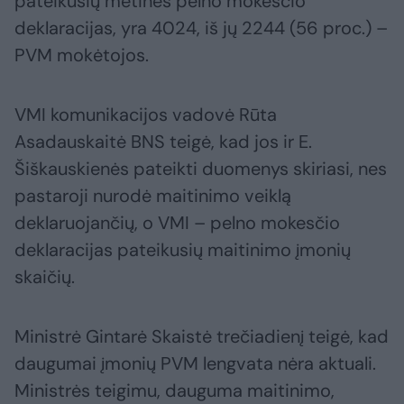
pateikusių metines pelno mokesčio
deklaracijas, yra 4024, iš jų 2244 (56 proc.) –
PVM mokėtojos.
VMI komunikacijos vadovė Rūta
Asadauskaitė BNS teigė, kad jos ir E.
Šiškauskienės pateikti duomenys skiriasi, nes
pastaroji nurodė maitinimo veiklą
deklaruojančių, o VMI – pelno mokesčio
deklaracijas pateikusių maitinimo įmonių
skaičių.
Ministrė Gintarė Skaistė trečiadienį teigė, kad
daugumai įmonių PVM lengvata nėra aktuali.
Ministrės teigimu, dauguma maitinimo,