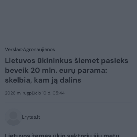
Verslas
Agronaujienos
Lietuvos ūkininkus šiemet pasieks
beveik 20 mln. eurų parama:
skelbia, kam ją dalins
2026 m. rugpjūčio 10 d. 05:44
Lrytas.lt
Lietuvos žemės ūkio sektorių šių metų