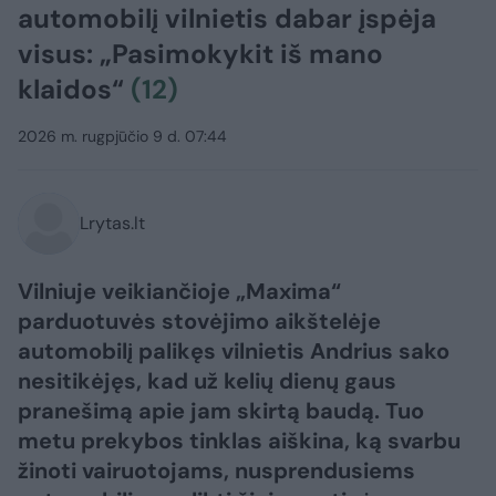
automobilį vilnietis dabar įspėja
visus: „Pasimokykit iš mano
klaidos“
(12)
2026 m. rugpjūčio 9 d. 07:44
Lrytas.lt
Vilniuje veikiančioje „Maxima“
parduotuvės stovėjimo aikštelėje
automobilį palikęs vilnietis Andrius sako
nesitikėjęs, kad už kelių dienų gaus
pranešimą apie jam skirtą baudą. Tuo
metu prekybos tinklas aiškina, ką svarbu
žinoti vairuotojams, nusprendusiems