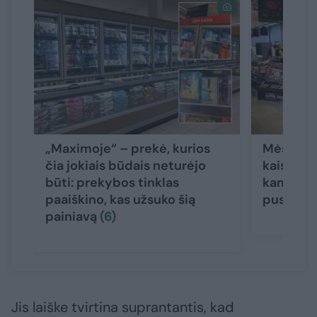
„Maximoje“ – prekė, kurios
Mėsėdžių
čia jokiais būdais neturėjo
kaista ka
būti: prekybos tinklas
kam ruoš
paaiškino, kas užsuko šią
pusmetį
painiavą
(6)
Jis laiške tvirtina suprantantis, kad