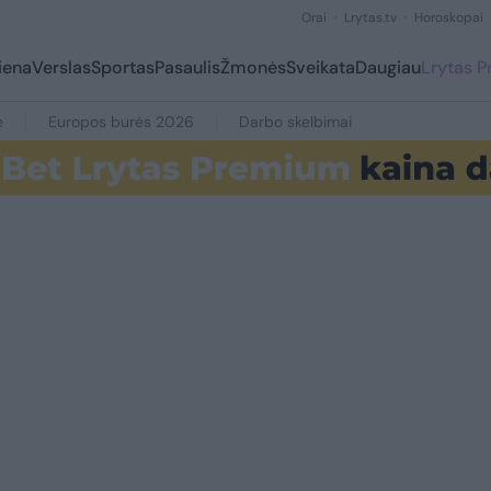
Orai
Lrytas.tv
Horoskopai
iena
Verslas
Sportas
Pasaulis
Žmonės
Sveikata
Daugiau
Lrytas 
e
Europos burės 2026
Darbo skelbimai