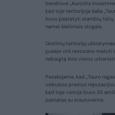
bendrovė „Aurochs Investmen
kad toje teritorijoje šalia „T
buvo pastatyti stambių tūrių t
namai šlaitiniais stogais.
Gretimų teritorijų užstatyma
pusėje virš restorano matyti is
nebaigtą šios vietos urbanist
Pasakojama, kad „Tauro ragas“
veikusios prastos reputacijos 
kad toje vietoje buvo XX amž
pastatas su krautuvėmis.