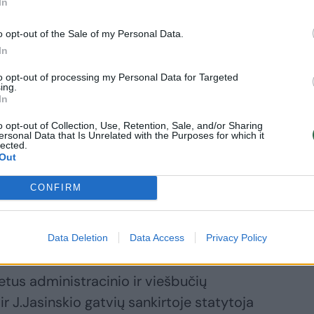
In
o opt-out of the Sale of my Personal Data.
In
tris dešimtmečius neveikia, o jo vietoje
, atsiranda vis naujų pasakojimų.
to opt-out of processing my Personal Data for Targeted
ing.
In
o pradėjo darbuotis archeologai ir atkasė
o opt-out of Collection, Use, Retention, Sale, and/or Sharing
ersonal Data that Is Unrelated with the Purposes for which it
tis pamėgino pro tvoros skylę
lected.
Out
CONFIRM
 kad ten – XIX amžiaus pabaigos ar XX
rblinės pamatai.
Data Deletion
Data Access
Privacy Policy
etus administracinio ir viešbučių
ir J.Jasinskio gatvių sankirtoje statytoja