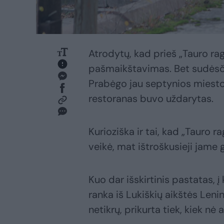
Atrodytų, kad prieš „Tauro rag
pašmaikštavimas. Bet sudėsčiu
Prabėgo jau septynios miesto
restoranas buvo uždarytas.
Kurioziška ir tai, kad „Tauro r
veikė, mat ištroškusieji jame 
Kuo dar išskirtinis pastatas, į
ranka iš Lukiškių aikštės Leni
netikrų, prikurta tiek, kiek nė 