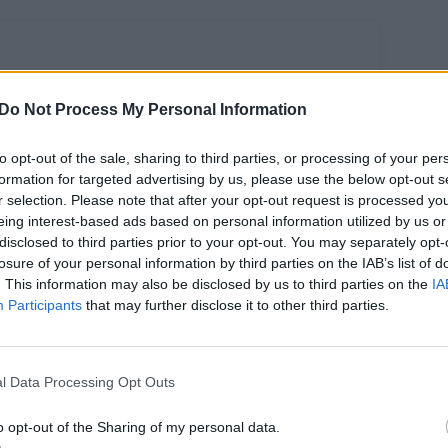
Do Not Process My Personal Information
to opt-out of the sale, sharing to third parties, or processing of your per
formation for targeted advertising by us, please use the below opt-out s
r selection. Please note that after your opt-out request is processed y
eing interest-based ads based on personal information utilized by us or
gendinio alaus
disclosed to third parties prior to your opt-out. You may separately opt-
ro pastato
losure of your personal information by third parties on the IAB’s list of
beliks – statys
. This information may also be disclosed by us to third parties on the
IA
Participants
that may further disclose it to other third parties.
ešbutį
l Data Processing Opt Outs
o opt-out of the Sharing of my personal data.