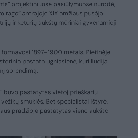
ts“ projektiniuose pasiūlymuose nurodė,
auro rago“ antrojoje XIX amžiaus pusėje
rijų ir keturių aukštų mūriniai gyvenamieji
s formavosi 1897–1900 metais. Pietinėje
torinio pastato ugniasienė, kuri liudija
inį sprendimą.
 buvo pastatytas vietoj prieškariu
vežikų smuklės. Bet specialistai ištyrė,
iaus pradžioje pastatytas vieno aukšto