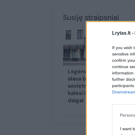
Susiję straipsniai
Lrytas.lt -
If you wish 
sensitive in
confirm you
continue se
Legendiniuose
Le
information 
alaus baruose
ba
further disc
sovietmečiu
ne
participants
Downstream 
kalėsi ir laisvės
vi
daigai
Persona
I want t