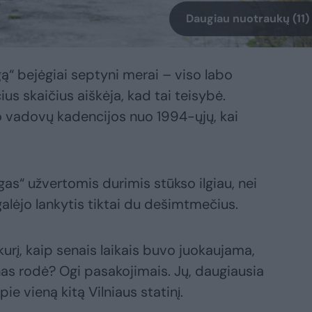
Daugiau nuotraukų (11)
ą“ bejėgiai septyni merai – viso labo
s skaičius aiškėja, kad tai teisybė.
 vadovų kadencijos nuo 1994-ųjų, kai
agas“ užvertomis durimis stūkso ilgiau, nei
galėjo lankytis tiktai du dešimtmečius.
 kurį, kaip senais laikais buvo juokaujama,
nas rodė? Ogi pasakojimais. Jų, daugiausia
apie vieną kitą Vilniaus statinį.