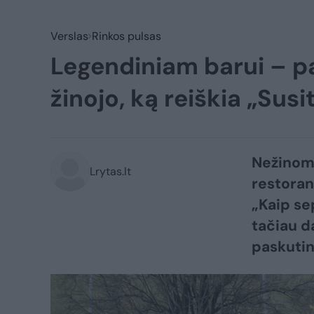
Verslas
Rinkos pulsas
Legendiniam barui – pask
žinojo, ką reiškia „Sus
Nežinoma
Lrytas.lt
restoran
„Kaip se
tačiau d
paskutini