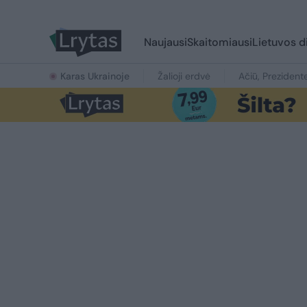
Naujausi
Skaitomiausi
Lietuvos d
Karas Ukrainoje
Žalioji erdvė
Ačiū, Prezident