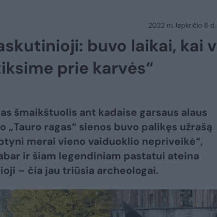
2022 m. lapkričio 8 d.
utinioji: buvo laikai, kai v
itiksime prie karvės“
s šmaikštuolis ant kadaise garsaus alaus
o „Tauro ragas“ sienos buvo palikęs užrašą
ptyni merai vieno vaiduoklio nepriveikė“,
abar ir šiam legendiniam pastatui ateina
oji – čia jau triūsia archeologai.