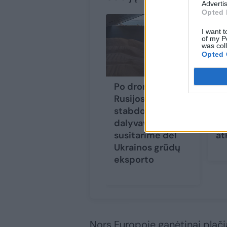
Advertis
Opted 
I want t
of my P
was col
Opted 
Po dronų atakų –
„N
Rusijos šantažas:
op
stabdo
su
dalyvavimą
du
susitarime dėl
at
Ukrainos grūdų
eksporto
Nors Europoje ganėtinai plač