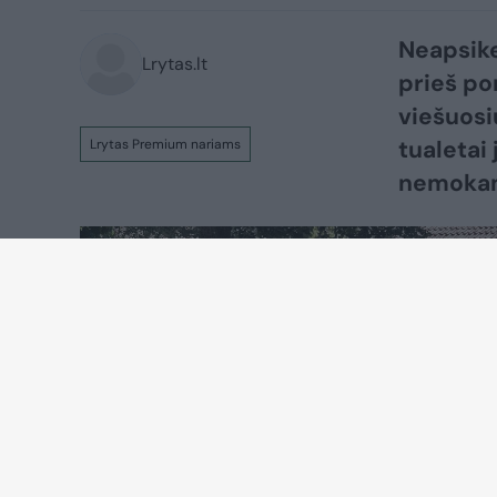
Neapsike
Lrytas.lt
prieš po
viešuosi
tualetai
Lrytas Premium nariams
nemokam