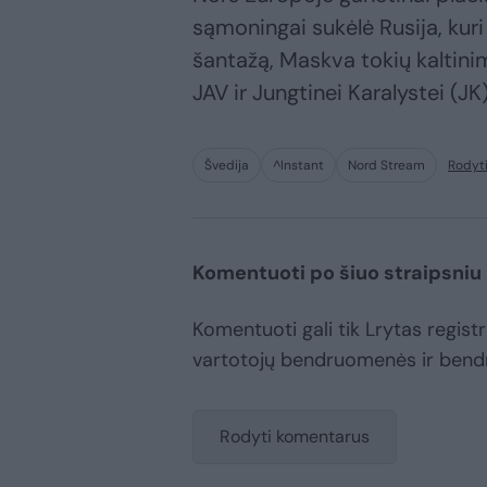
sąmoningai sukėlė Rusija, kur
šantažą, Maskva tokių kaltini
JAV ir Jungtinei Karalystei (JK)
Švedija
^Instant
Nord Stream
Rodyt
Komentuoti po šiuo straipsniu
Komentuoti gali tik Lrytas registru
vartotojų bendruomenės ir bend
Rodyti komentarus