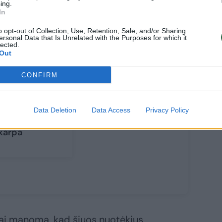
ing.
In
o opt-out of Collection, Use, Retention, Sale, and/or Sharing
ersonal Data that Is Unrelated with the Purposes for which it
lected.
Out
CONFIRM
ord Stream 1“
eratorė:
naikinta
Data Deletion
Data Access
Privacy Policy
jotiekio 250 m
karpa
iai manoma, kad šiuos nuotėkius