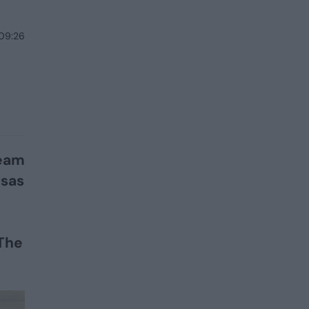
 09:26
ream
tsas
The