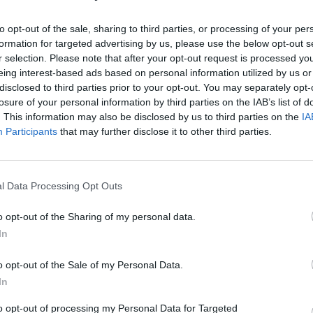
to opt-out of the sale, sharing to third parties, or processing of your per
Daugiau nuotraukų (1)
formation for targeted advertising by us, please use the below opt-out s
r selection. Please note that after your opt-out request is processed y
eing interest-based ads based on personal information utilized by us or
disclosed to third parties prior to your opt-out. You may separately opt-
o pranešime, atitinkamų medžiagų buvo
losure of your personal information by third parties on the IAB’s list of
e buvusių „pašalinių objektų“. Prokuroras
. This information may also be disclosed by us to third parties on the
IA
Participants
that may further disclose it to other third parties.
 tęsiasi, siekiant padaryti tikslesnes
as negalįs suteikti daugiau informacijos.
l Data Processing Opt Outs
ranešta rugsėjo pabaigoje. Tada skelbta,
o opt-out of the Sharing of my personal data.
tiestų „Nord Stream 1“ ir „Nord Stream 2“
In
deliais kiekiais plūsta dujos.
o opt-out of the Sale of my Personal Data.
In
to opt-out of processing my Personal Data for Targeted