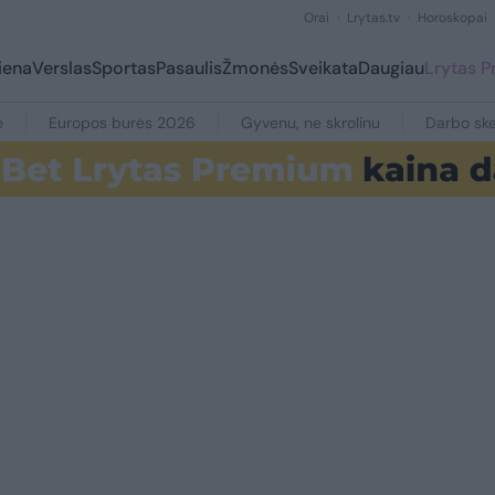
Orai
Lrytas.tv
Horoskopai
iena
Verslas
Sportas
Pasaulis
Žmonės
Sveikata
Daugiau
Lrytas 
e
Europos burės 2026
Gyvenu, ne skrolinu
Darbo ske