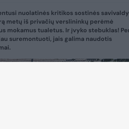
ntusi nuolatinės kritikos sostinės savivald
rą metų iš privačių verslininkų perėmė
us mokamus tualetus. Ir įvyko stebuklas! Pe
 jau suremontuoti, jais galima naudotis
ai.