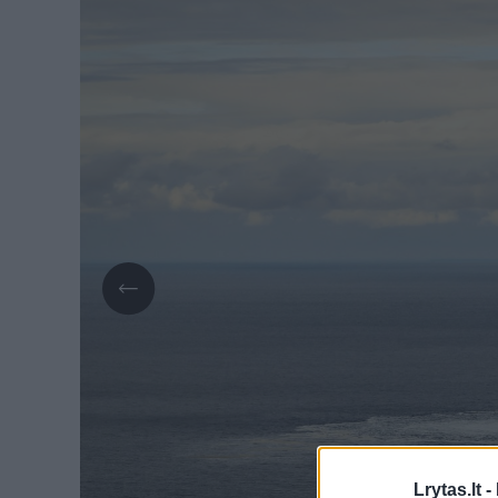
Lrytas.lt -