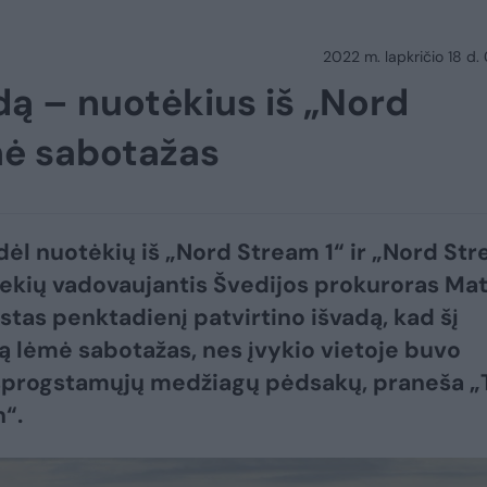
2022 m. lapkričio 18 d.
dą – nuotėkius iš „Nord
mė sabotažas
dėl nuotėkių iš „Nord Stream 1“ ir „Nord St
iekių vadovaujantis Švedijos prokuroras Ma
stas penktadienį patvirtino išvadą, kad šį
ą lėmė sabotažas, nes įvykio vietoje buvo
 sprogstamųjų medžiagų pėdsakų, praneša „
“.