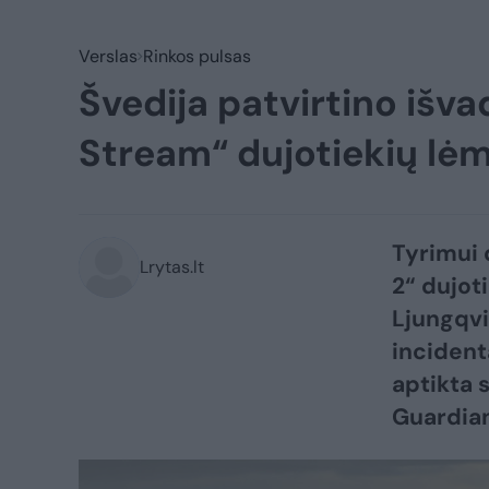
Verslas
Rinkos pulsas
Švedija patvirtino išva
Stream“ dujotiekių lė
Tyrimui 
Lrytas.lt
2“ dujot
Ljungqvi
incident
aptikta
Guardian