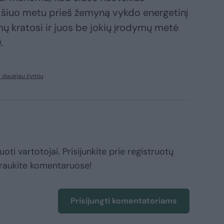
i šiuo metu prieš žemyną vykdo energetinį
mų kratosi ir juos be jokių įrodymų metė
.
i daugiau žymių
oti vartotojai. Prisijunkite prie registruotų
raukite komentaruose!
Prisijungti komentatoriams