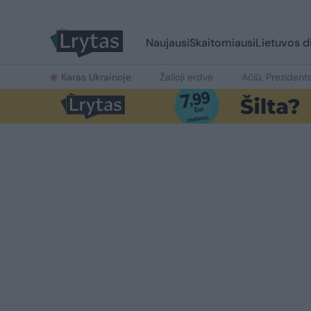
Naujausi
Skaitomiausi
Lietuvos d
Karas Ukrainoje
Žalioji erdvė
Ačiū, Prezident