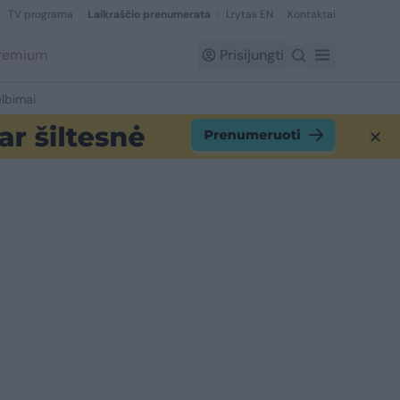
TV programa
Laikraščio prenumerata
Lrytas EN
Kontaktai
Premium
Prisijungti
lbimai