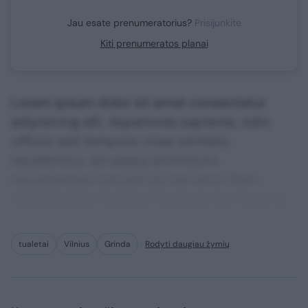
Jau esate prenumeratorius?
Prisijunkite
Kiti prenumeratos planai
Lorem ipsum dolor sit amet consectetur
adipisicing elit. Asperiores sapiente, odio
officiis sed tempore vitae veritatis
repellendus, ad saepe architecto
repudiandae corrupti sit non error illum
consequuntur adipisci dignissimos maxime.
tualetai
Vilnius
Grinda
Rodyti daugiau žymių