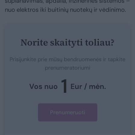
suplanavimas, apdaila, inžinerinės sistemos –
nuo elektros iki buitinių nuotekų ir vėdinimo.
Norite skaityti toliau?
Prisijunkite prie mūsų bendruomenės ir tapkite
prenumeratoriumi
1
Vos nuo
Eur / mėn.
Prenumeruoti