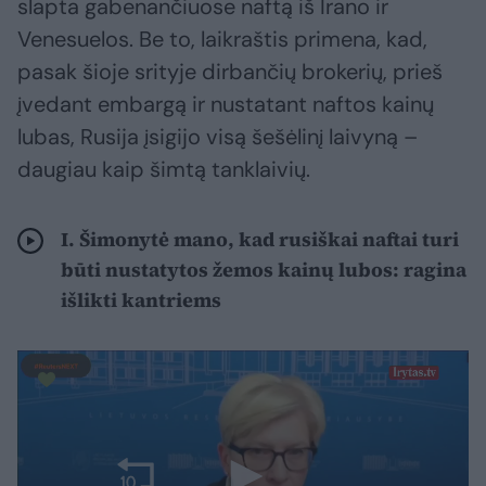
slapta gabenančiuose naftą iš Irano ir
Venesuelos. Be to, laikraštis primena, kad,
pasak šioje srityje dirbančių brokerių, prieš
įvedant embargą ir nustatant naftos kainų
lubas, Rusija įsigijo visą šešėlinį laivyną –
daugiau kaip šimtą tanklaivių.
I. Šimonytė mano, kad rusiškai naftai turi
būti nustatytos žemos kainų lubos: ragina
išlikti kantriems