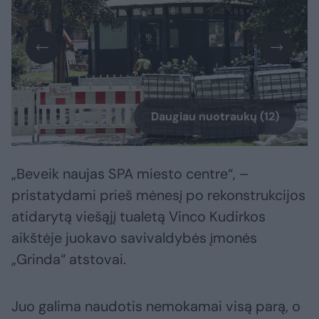
Daugiau nuotraukų (12)
„Beveik naujas SPA miesto centre“, –
pristatydami prieš mėnesį po rekonstrukcijos
atidarytą viešąjį tualetą Vinco Kudirkos
aikštėje juokavo savivaldybės įmonės
„Grinda“ atstovai.
Juo galima naudotis nemokamai visą parą, o