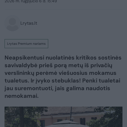
2026 m. rugpjūčio 6 d. 15:49
Lrytas.lt
Lrytas Premium nariams
Neapsikentusi nuolatinės kritikos sostinės
savivaldybė prieš porą metų iš privačių
verslininkų perėmė viešuosius mokamus
tualetus. Ir įvyko stebuklas! Penki tualetai
jau suremontuoti, jais galima naudotis
nemokamai.