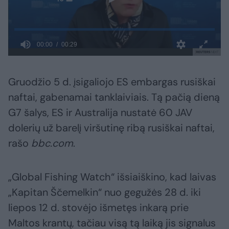
Gruodžio 5 d. įsigaliojo ES embargas rusiškai
naftai, gabenamai tanklaiviais. Tą pačią dieną
G7 šalys, ES ir Australija nustatė 60 JAV
dolerių už barelį viršutinę ribą rusiškai naftai,
rašo
bbc.com
.
„Global Fishing Watch“ išsiaiškino, kad laivas
„Kapitan Ščemelkin“ nuo gegužės 28 d. iki
liepos 12 d. stovėjo išmetęs inkarą prie
Maltos krantų, tačiau visą tą laiką jis signalus