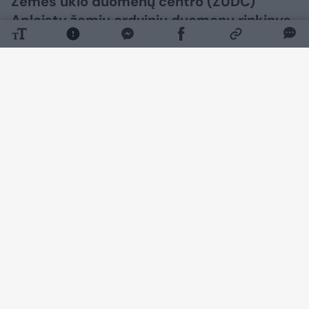
Žemės ūkio duomenų centro (ŽŪDC)
Apleistų žemių erdvinių duomenų rinkinys.
Daugiau nuotraukų (2)
Didžiausias jų plotas išlieka Vilniaus r. – 3 015
ha. Molėtų r. nustatyta 2 260 ha, Trakų r. – 1
604 ha, Zarasų r. – 1 483 ha, o Utenos r. – 1