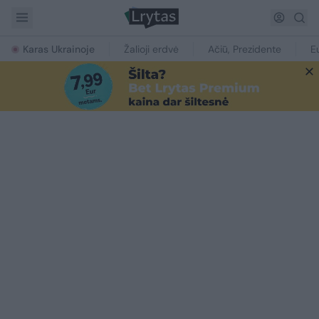
Karas Ukrainoje
Žalioji erdvė
Ačiū, Prezidente
E