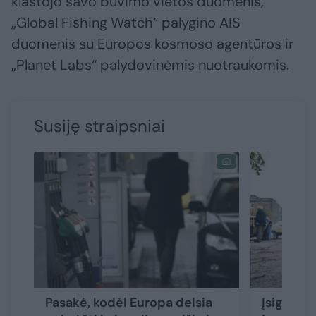
klastojo savo buvimo vietos duomenis,
„Global Fishing Watch“ palygino AIS
duomenis su Europos kosmoso agentūros ir
„Planet Labs“ palydovinėmis nuotraukomis.
Susiję straipsniai
Pasakė, kodėl Europa delsia
Įsigalioj