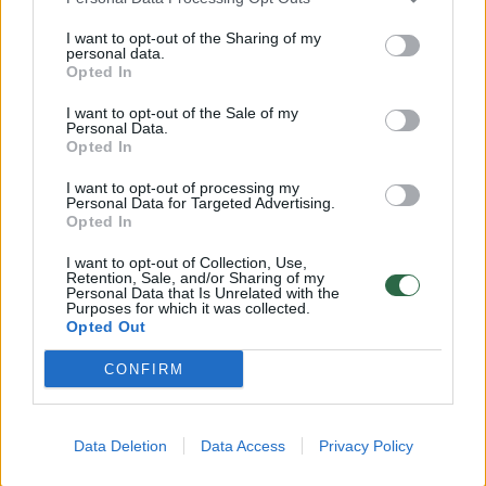
neatsakė.
I want to opt-out of the Sharing of my
personal data.
Opted In
rusiška nafta
tankeriai
^Instant
Rodyti daugiau žymių
I want to opt-out of the Sale of my
Personal Data.
Opted In
Komentuoti po šiuo straipsniu
I want to opt-out of processing my
Personal Data for Targeted Advertising.
Opted In
Komentuoti gali tik Lrytas registruoti vartotojai.
I want to opt-out of Collection, Use,
Prisijunkite prie registruotų vartotojų
Retention, Sale, and/or Sharing of my
Personal Data that Is Unrelated with the
bendruomenės ir bendraukite komentaruose!
Purposes for which it was collected.
Opted Out
CONFIRM
Rodyti komentarus
Prisijungti komentatoriams
Data Deletion
Data Access
Privacy Policy