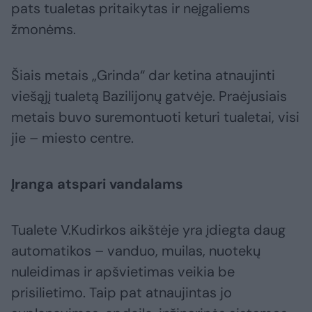
pats tualetas pritaikytas ir neįgaliems
žmonėms.
Šiais metais „Grinda“ dar ketina atnaujinti
viešąjį tualetą Bazilijonų gatvėje. Praėjusiais
metais buvo suremontuoti keturi tualetai, visi
jie – miesto centre.
Įranga atspari vandalams
Tualete V.Kudirkos aikštėje yra įdiegta daug
automatikos – vanduo, muilas, nuotekų
nuleidimas ir apšvietimas veikia be
prisilietimo. Taip pat atnaujintas jo