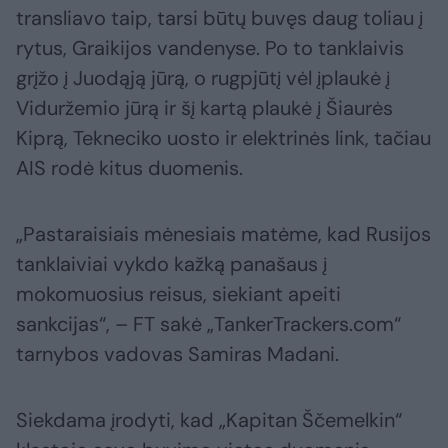
transliavo taip, tarsi būtų buvęs daug toliau į
rytus, Graikijos vandenyse. Po to tanklaivis
grįžo į Juodąją jūrą, o rugpjūtį vėl įplaukė į
Viduržemio jūrą ir šį kartą plaukė į Šiaurės
Kiprą, Tekneciko uosto ir elektrinės link, tačiau
AIS rodė kitus duomenis.
„Pastaraisiais mėnesiais matėme, kad Rusijos
tanklaiviai vykdo kažką panašaus į
mokomuosius reisus, siekiant apeiti
sankcijas“, – FT sakė „TankerTrackers.com“
tarnybos vadovas Samiras Madani.
Siekdama įrodyti, kad „Kapitan Ščemelkin“