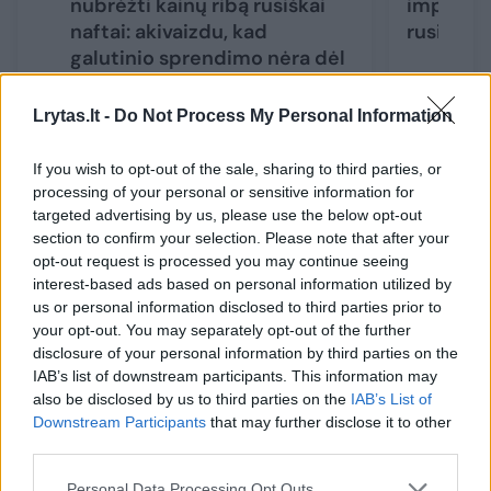
nubrėžti kainų ribą rusiškai
importuo
naftai: akivaizdu, kad
rusiškos 
galutinio sprendimo nėra dėl
paprastos priežasties
Lrytas.lt -
Do Not Process My Personal Information
If you wish to opt-out of the sale, sharing to third parties, or
processing of your personal or sensitive information for
targeted advertising by us, please use the below opt-out
Taip pat nustatyta, kad kartais Rusijos
section to confirm your selection. Please note that after your
tanklaivio signalus palydovai fiksavo tose
opt-out request is processed you may continue seeing
interest-based ads based on personal information utilized by
vietovėse, kuriose jis turėjo būti, atsižvelgiant
us or personal information disclosed to third parties prior to
į paties laivo siunčiamus signalus.
your opt-out. You may separately opt-out of the further
disclosure of your personal information by third parties on the
IAB’s list of downstream participants. This information may
„Kapitan Ščemelkin“ priklauso Rostove
also be disclosed by us to third parties on the
IAB’s List of
Downstream Participants
that may further disclose it to other
įsikūrusiai bendrovei „Rečmortrans“.
third parties.
Bendrovė į FT prašymą pateikti komentarą
Personal Data Processing Opt Outs