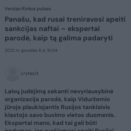
Verslas
Rinkos pulsas
Panašu, kad rusai treniravosi apeiti
sankcijas naftai – ekspertai
parodė, kaip tą galima padaryti
2022 m. gruodžio 8 d. 10:04
Lrytas.lt
Laivų judėjimą sekanti nevyriausybinė
organizacija parodė, kaip Viduržemio
jūroje plaukiojantis Rusijos tanklaivis
klastojo savo buvimo vietos duomenis.
Ekspertai mano, kad tai gali būti
įrodymas, jog ruošiamasi apeiti Rusijai