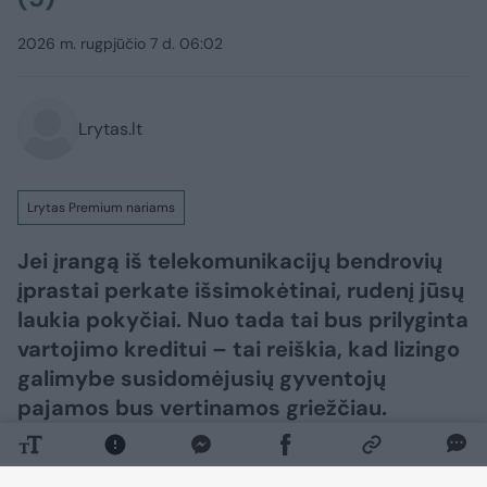
2026 m. rugpjūčio 7 d. 06:02
Lrytas.lt
Lrytas Premium nariams
Jei įrangą iš telekomunikacijų bendrovių
įprastai perkate išsimokėtinai, rudenį jūsų
laukia pokyčiai. Nuo tada tai bus prilyginta
vartojimo kreditui – tai reiškia, kad lizingo
galimybe susidomėjusių gyventojų
pajamos bus vertinamos griežčiau.