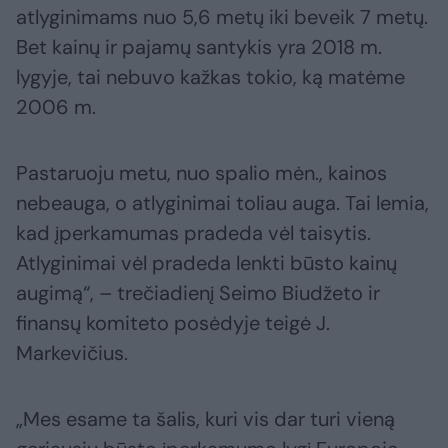
atlyginimams nuo 5,6 metų iki beveik 7 metų.
Bet kainų ir pajamų santykis yra 2018 m.
lygyje, tai nebuvo kažkas tokio, ką matėme
2006 m.
Pastaruoju metu, nuo spalio mėn., kainos
nebeauga, o atlyginimai toliau auga. Tai lemia,
kad įperkamumas pradeda vėl taisytis.
Atlyginimai vėl pradeda lenkti būsto kainų
augimą“, – trečiadienį Seimo Biudžeto ir
finansų komiteto posėdyje teigė J.
Markevičius.
„Mes esame ta šalis, kuri vis dar turi vieną