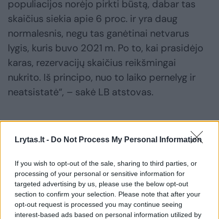
populiacijos norėjo pirkti būstą, dabar tas
skaičius siekia apie 6 proc. ir yra daug
normalesnis, negu tas ganėtinai netvarus
lygis, kuris buvo 2021 m. Po to, kai prasidėjo
karas, rezervacijų skaičius reikšmingai
nukrito. Iš principo, nuo to laiko pernelyg ir
neatsistatė“, – sakė LB atstovas.
„Jeigu įprastai rezervacijų skaičius normaliais
laikai, 2017–2018 m. siekdavo apie 300–350
Lrytas.lt -
Do Not Process My Personal Information
butų per mėnesį, tai dabar matome apie
If you wish to opt-out of the sale, sharing to third parties, or
šimtą rezervacijų per mėnesį ir pan. Visus
processing of your personal or sensitive information for
metus tokie ganėtinai maži skaičiai tęsiasi“, –
targeted advertising by us, please use the below opt-out
section to confirm your selection. Please note that after your
pridėjo jis.
opt-out request is processed you may continue seeing
interest-based ads based on personal information utilized by