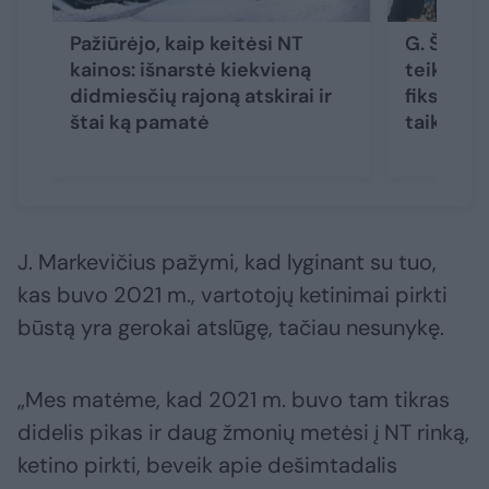
Pažiūrėjo, kaip keitėsi NT
G. Šimku
kainos: išnarstė kiekvieną
teiks siū
didmiesčių rajoną atskirai ir
fiksuotų
štai ką pamatė
taikymą 
J. Markevičius pažymi, kad lyginant su tuo,
kas buvo 2021 m., vartotojų ketinimai pirkti
būstą yra gerokai atslūgę, tačiau nesunykę.
„Mes matėme, kad 2021 m. buvo tam tikras
didelis pikas ir daug žmonių metėsi į NT rinką,
ketino pirkti, beveik apie dešimtadalis