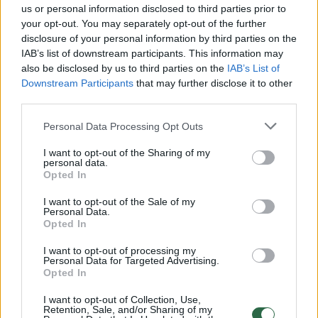
us or personal information disclosed to third parties prior to
LB Finansinio stabilumo departamento
your opt-out. You may separately opt-out of the further
direktorius akcentuoja, kad būsto kainos
disclosure of your personal information by third parties on the
IAB’s list of downstream participants. This information may
Lietuvoje šiuo metu vis dar pervertintos.
also be disclosed by us to third parties on the
IAB’s List of
Pasak jo, kainų pervertinimas šalyje siekia
Downstream Participants
that may further disclose it to other
apie 4 proc.
third parties.
Personal Data Processing Opt Outs
„Būstos kainos vis dar pervertintos,
I want to opt-out of the Sharing of my
personal data.
skaičiuojame, kad pervertinimas vis dar yra.
Opted In
Pervertinimo paklaida yra gana nemaža, apie
I want to opt-out of the Sale of my
10 proc., bet vidutinis mūsų vertinimas siekia
Personal Data.
Opted In
4 proc., t.y. būsto kainos mūsų vertinimu yra
I want to opt-out of processing my
pervertintos apie 4 proc. Lietuvoje. Tai nėra
Personal Data for Targeted Advertising.
baisiai daug, 2006–2007 m. buvo 50 proc.
Opted In
kainos pervertintos ir panašiu tempu paskui
I want to opt-out of Collection, Use,
Retention, Sale, and/or Sharing of my