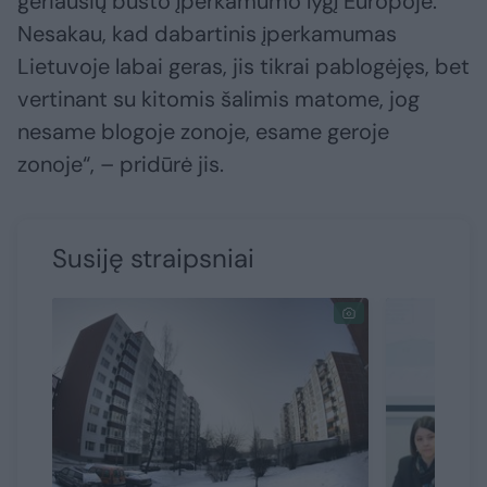
geriausių būsto įperkamumo lygį Europoje.
Nesakau, kad dabartinis įperkamumas
Lietuvoje labai geras, jis tikrai pablogėjęs, bet
vertinant su kitomis šalimis matome, jog
nesame blogoje zonoje, esame geroje
zonoje“, – pridūrė jis.
Susiję straipsniai