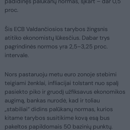
padidinęs palūkanų normas, šįkart – dar 0,5
proc.
Šis ECB Valdančiosios tarybos žingsnis
atitiko ekonomistų lūkesčius. Dabar trys
pagrindinės normos yra 2,5–3,25 proc.
intervale.
Nors pastaruoju metu euro zonoje stebimi
teigiami ženklai, infliacijai tolstant nuo spalį
pasiekto piko ir gruodį užfiksavus ekonomikos
augimą, bankas nurodė, kad ir toliau
„stabiliai“ didins palūkanų normas, kurios
kitame tarybos susitikime kovą esą bus
pakeltos papildomais 50 bazinių punktų.