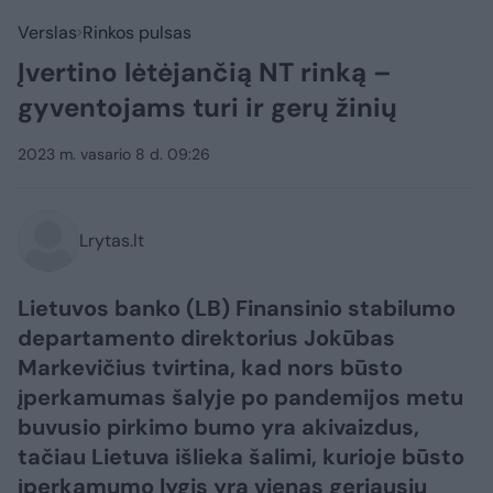
Verslas
Rinkos pulsas
Įvertino lėtėjančią NT rinką –
gyventojams turi ir gerų žinių
2023 m. vasario 8 d. 09:26
Lrytas.lt
Lietuvos banko (LB) Finansinio stabilumo
departamento direktorius Jokūbas
Markevičius tvirtina, kad nors būsto
įperkamumas šalyje po pandemijos metu
buvusio pirkimo bumo yra akivaizdus,
tačiau Lietuva išlieka šalimi, kurioje būsto
įperkamumo lygis yra vienas geriausių