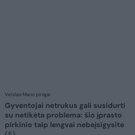
Verslas
Mano pinigai
Gyventojai netrukus gali susidurti
su netikėta problema: šio įprasto
pirkinio taip lengvai nebeįsigysite
(5)