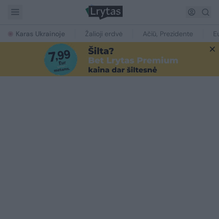
Karas Ukrainoje
Žalioji erdvė
Ačiū, Prezidente
E