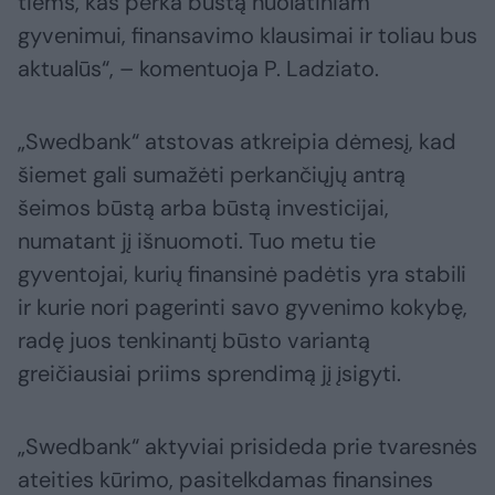
tiems, kas perka būstą nuolatiniam
gyvenimui, finansavimo klausimai ir toliau bus
aktualūs“, – komentuoja P. Ladziato.
„Swedbank“ atstovas atkreipia dėmesį, kad
šiemet gali sumažėti perkančiųjų antrą
šeimos būstą arba būstą investicijai,
numatant jį išnuomoti. Tuo metu tie
gyventojai, kurių finansinė padėtis yra stabili
ir kurie nori pagerinti savo gyvenimo kokybę,
radę juos tenkinantį būsto variantą
greičiausiai priims sprendimą jį įsigyti.
„Swedbank“ aktyviai prisideda prie tvaresnės
ateities kūrimo, pasitelkdamas finansines