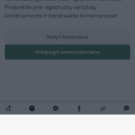
Prisijunkite prie registruotų vartotojų
bendruomenės ir bendraukite komentaruose!
Rodyti komentarus
Prisijungti komentatoriams