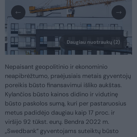
Daugiau nuotraukų (2)
Nepaisant geopolitinio ir ekonominio
neapibrėžtumo, praėjusiais metais gyventojų
poreikis būsto finansavimui išliko aukštas.
Kylančios būsto kainos didino ir vidutinę
būsto paskolos sumą, kuri per pastaruosius
metus padidėjo daugiau kaip 17 proc. ir
viršijo 92 tūkst. eurų. Bendra 2022 m.
„Swedbank“ gyventojams suteiktų būsto