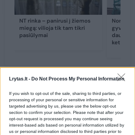
NT rinka – panirusi į žiemos
Nors pal
miegą: vilioja tik tam tikri
gyventoja
pasiūlymai
daugelis
ketina pi
Lrytas.lt -
Do Not Process My Personal Information
„Pandemijos padiktuota tendencija keltis į
namą miesto pakraštyje ar užmiestyje išlieka.
If you wish to opt-out of the sale, sharing to third parties, or
Neretu atveju už buto centrinėje miesto
processing of your personal or sensitive information for
targeted advertising by us, please use the below opt-out
dalyje sumą gyventojai gali įsigyti ar
section to confirm your selection. Please note that after your
pasistatyti didesnio ploto gyvenamąjį būstą
opt-out request is processed you may continue seeing
atokiau nuo centro. Tokį sprendimą dažnai
interest-based ads based on personal information utilized by
us or personal information disclosed to third parties prior to