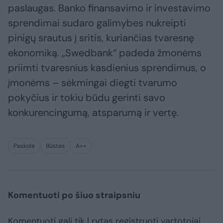
paslaugas. Banko finansavimo ir investavimo
sprendimai sudaro galimybes nukreipti
pinigų srautus į sritis, kuriančias tvaresnę
ekonomiką. „Swedbank“ padeda žmonėms
priimti tvaresnius kasdienius sprendimus, o
įmonėms – sėkmingai diegti tvarumo
pokyčius ir tokiu būdu gerinti savo
konkurencingumą, atsparumą ir vertę.
Paskola
Būstas
A++
Komentuoti po šiuo straipsniu
Komentuoti gali tik Lrytas registruoti vartotojai.