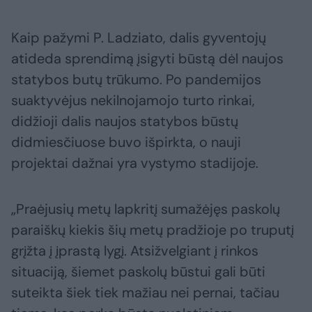
Kaip pažymi P. Ladziato, dalis gyventojų
atideda sprendimą įsigyti būstą dėl naujos
statybos butų trūkumo. Po pandemijos
suaktyvėjus nekilnojamojo turto rinkai,
didžioji dalis naujos statybos būstų
didmiesčiuose buvo išpirkta, o nauji
projektai dažnai yra vystymo stadijoje.
„Praėjusių metų lapkritį sumažėjęs paskolų
paraiškų kiekis šių metų pradžioje po truputį
grįžta į įprastą lygį. Atsižvelgiant į rinkos
situaciją, šiemet paskolų būstui gali būti
suteikta šiek tiek mažiau nei pernai, tačiau