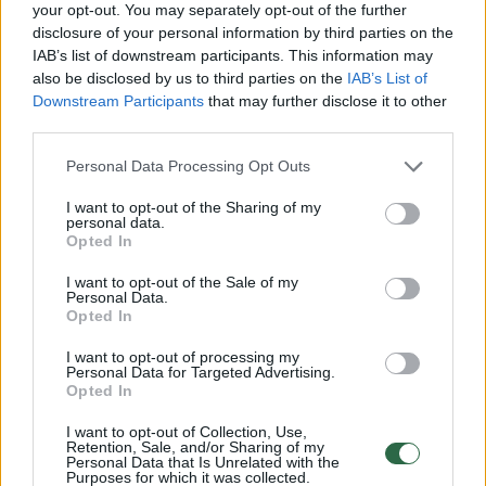
renkasi šeimos, kurios ieško erdvės ir daugiau
your opt-out. You may separately opt-out of the further
privatumo“, − komentuoja P. Ladziato.
disclosure of your personal information by third parties on the
IAB’s list of downstream participants. This information may
also be disclosed by us to third parties on the
IAB’s List of
Sprendimą pirkti – gerai pasveria
Downstream Participants
that may further disclose it to other
third parties.
Personal Data Processing Opt Outs
Pasak „Swedbank“ atstovo, nepaisant
išaugusių būsto kainų, didžioji dalis
I want to opt-out of the Sharing of my
personal data.
gyventojų į banką kreipiasi jau sukaupę
Opted In
pradinį įnašą būsto įsigijimui ir nesiskolina
I want to opt-out of the Sale of my
Personal Data.
maksimalios sumos, ir tai liudija apie didesnį
Opted In
finansinį atsakingumą.
I want to opt-out of processing my
Personal Data for Targeted Advertising.
Opted In
„Išaugus tarpbankinių palūkanų normai
I want to opt-out of Collection, Use,
EURIBOR ir vyraujant aukštai infliacijai, kuri
Retention, Sale, and/or Sharing of my
Personal Data that Is Unrelated with the
atsiliepia statybinių žaliavų kainoms bei
Purposes for which it was collected.