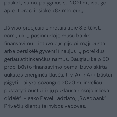
paskolų suma, palyginus su 2021 m., išaugo
apie 11 proc. ir siekė 787 mln. eurų.
„Iš viso praėjusiais metais apie 8,5 tūkst.
namų ūkių, pasinaudoję mūsų banko
finansavimu, Lietuvoje įsigijo pirmąjį būstą
arba persikėlė gyventi į naujus jų poreikius
geriau atitinkančius namus. Daugiau kaip 50
proc. būsto finansavimo pernai buvo skirta
aukštos energinės klasės, t. y. A+ ir A++ būstui
įsigyti. Tai yra pažangūs 2020 m. ir vėliau
pastatyti būstai, ir jų paklausa rinkoje išlieka
didelė“, – sako Pavel Ladziato, „Swedbank“
Privačių klientų tarnybos vadovas.