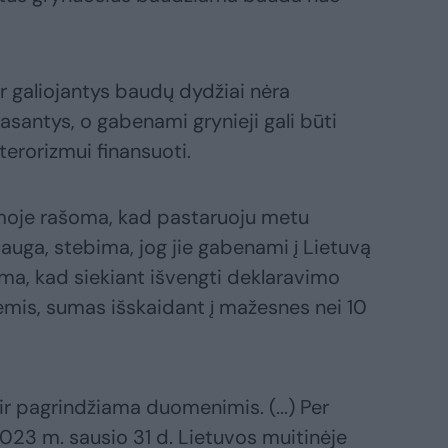
ar galiojantys baudų dydžiai nėra
asantys, o gabenami grynieji gali būti
terorizmui finansuoti.
moje rašoma, kad pastaruoju metu
 auga, stebima, jog jie gabenami į Lietuvą
iama, kad siekiant išvengti deklaravimo
ėmis, sumas išskaidant į mažesnes nei 10
ir pagrindžiama duomenimis. (...) Per
023 m. sausio 31 d. Lietuvos muitinėje