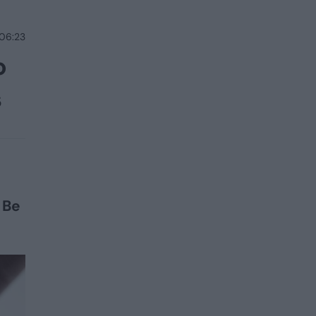
 06:23
o
s
 Be