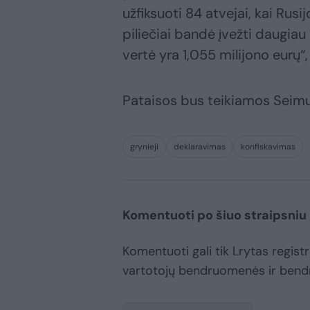
užfiksuoti 84 atvejai, kai Rusij
piliečiai bandė įvežti daugiau 
vertė yra 1,055 milijono eurų
Pataisos bus teikiamos Seimu
grynieji
deklaravimas
konfiskavimas
Komentuoti po šiuo straipsniu
Komentuoti gali tik Lrytas registru
vartotojų bendruomenės ir bend