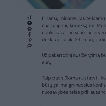
Finansų ministerijos teikiamu
nusižengimų kodeksą bei Moke
netikslias ar neišsamias grynų
deklaracijas iki 390 eurų didi
Už pakartotinį nusižengimą būt
eurų.
Taip pat siūloma nustatyti, k
būtų galima grynuosius konfisk
nuosavybės teise priklausanč