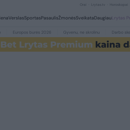
Orai
Lrytas.tv
Horoskopai
iena
Verslas
Sportas
Pasaulis
Žmonės
Sveikata
Daugiau
Lrytas 
e
Europos burės 2026
Gyvenu, ne skrolinu
Darbo ske