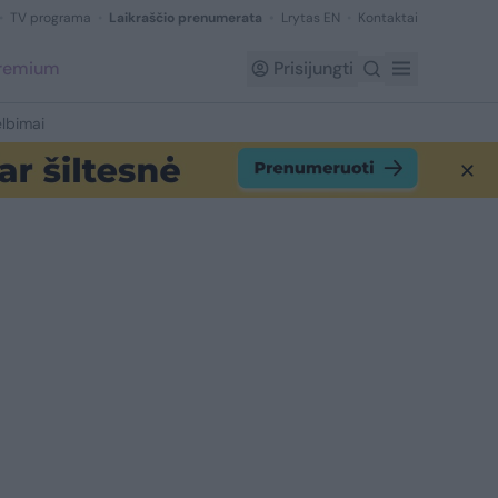
TV programa
Laikraščio prenumerata
Lrytas EN
Kontaktai
Premium
Prisijungti
lbimai