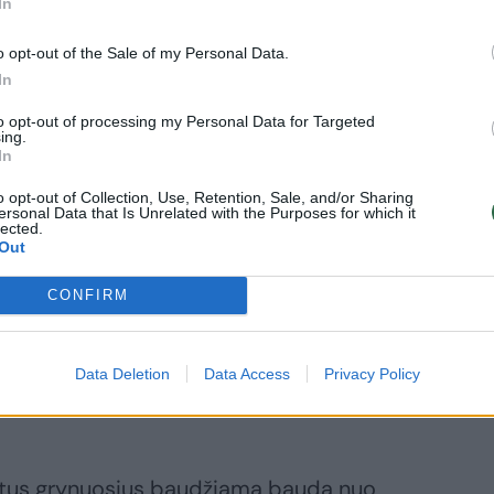
In
, kad už reikalavimų mokėjimo paslaugų
o opt-out of the Sale of my Personal Data.
nių asmenų vadovams ar kitiems
In
 būti skiriama 1,8–3,8 tūkst. eurų bauda
to opt-out of processing my Personal Data for Targeted
inį pažeidimą).
ing.
In
o opt-out of Collection, Use, Retention, Sale, and/or Sharing
ų, kada asmuo, padaręs teisės
ersonal Data that Is Unrelated with the Purposes for which it
lected.
inkančiu minimalių patikimo mokesčių
Out
CONFIRM
onės, ypač galimybė konfiskuoti
Data Deletion
Data Access
Privacy Policy
revencinį poveikį“, – rašoma projekto
uotus grynuosius baudžiama bauda nuo