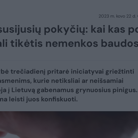
2023 m. kovo 22 d.
susijusių pokyčių: kai kas p
ali tikėtis nemenkos baudo
ė trečiadienį pritarė iniciatyvai griežtinti
smenims, kurie netiksliai ar neišsamiai
ja į Lietuvą gabenamus grynuosius pinigus.
ma leisti juos konfiskuoti.