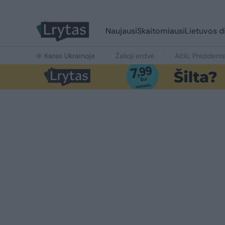
Naujausi
Skaitomiausi
Lietuvos d
Karas Ukrainoje
Žalioji erdvė
Ačiū, Prezident