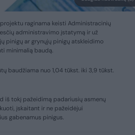
 projektu raginama keisti Administracinių
sčių administravimo įstatymą ir už
jų pinigų ar grynųjų pinigų atskleidimo
nti minimalią baudą.
ų baudžiama nuo 1,04 tūkst. iki 3,9 tūkst.
ad iš tokį pažeidimą padariusių asmenų
uoti, įskaitant ir ne pažeidėjui
ius gabenamus pinigus.