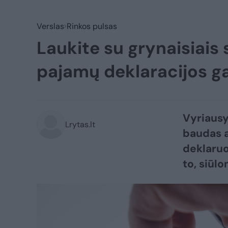
Verslas
Rinkos pulsas
Laukite su grynaisiais 
pajamų deklaracijos g
Vyriausyb
Lrytas.lt
baudas a
deklaruo
to, siūlo