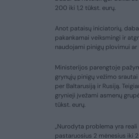
200 iki 1,2 tūkst. eurų.
Anot pataisų iniciatorių, dab
pakankamai veiksmingi ir atgr
naudojami pinigų plovimui ar 
Ministerijos parengtoje pažy
grynųjų pinigų vežimo srautai
per Baltarusiją ir Rusiją. Teig
grynieji įvežami asmenų grup
tūkst. eurų.
„Nurodyta problema yra reali 
pastaruosius 2 mėnesius iki 2