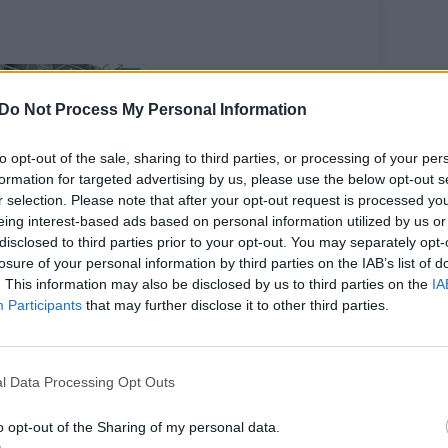
Do Not Process My Personal Information
to opt-out of the sale, sharing to third parties, or processing of your per
formation for targeted advertising by us, please use the below opt-out s
r selection. Please note that after your opt-out request is processed y
imas linkęs
eing interest-based ads based on personal information utilized by us or
austi
disclosed to third parties prior to your opt-out. You may separately opt-
siskaitymus
losure of your personal information by third parties on the IAB’s list of
ynaisiais virš 3
. This information may also be disclosed by us to third parties on the
IA
kst. eurų –
Participants
that may further disclose it to other third parties.
pkritį jau būtų
kyčių
l Data Processing Opt Outs
o opt-out of the Sharing of my personal data.