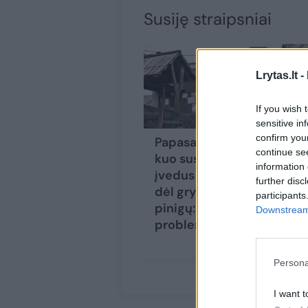
Susiję straipsniai
Lrytas.lt -
If you wish 
sensitive in
confirm you
Papasakojo, su
Se
continue se
kuo susiduria
dr
information 
įvedus ribojimus
at
further disc
dėl grynųjų
gr
participants
pinigų: yra kelios
tū
Downstream 
problemos
la
po
Persona
I want t