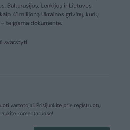
os, Baltarusijos, Lenkijos ir Lietuvos
kaip 41 milijoną Ukrainos grivinų, kurių
“, – teigiama dokumente.
i svarstyti
oti vartotojai. Prisijunkite prie registruotų
raukite komentaruose!