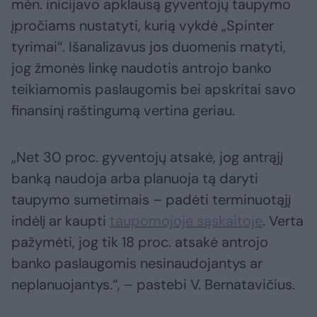
mėn. inicijavo apklausą gyventojų taupymo
įpročiams nustatyti, kurią vykdė „Spinter
tyrimai“. Išanalizavus jos duomenis matyti,
jog žmonės linkę naudotis antrojo banko
teikiamomis paslaugomis bei apskritai savo
finansinį raštingumą vertina geriau.
„Net 30 proc. gyventojų atsakė, jog antrąjį
banką naudoja arba planuoja tą daryti
taupymo sumetimais – padėti terminuotąjį
indėlį ar kaupti
taupomojoje sąskaitoje
. Verta
pažymėti, jog tik 18 proc. atsakė antrojo
banko paslaugomis nesinaudojantys ar
neplanuojantys.“, – pastebi V. Bernatavičius.