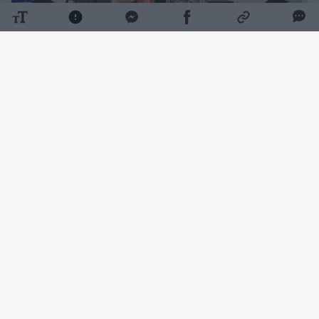
Daugiau nuotraukų (2)
Tiek už dantų pastos „Colgate Max White
Purple Reveal“ pakuotę prašyta sumokėti
prekybos tinkle „Maxima“. Tiesa, tuo pat
metu šio gamintojo prekėms taikyta 50 proc.
nuolaida, jų perkant mažiausiai dvi.
Vis dėlto didžiulė pastos kaina neprasprūdo
pirkėjams pro akis. Kai kas dėstė savo
nuomonę, kad stebėtis tokiomis kainomis