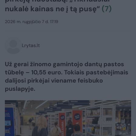
nukalė kainas ne į tą pusę“
(7)
2026 m. rugpjūčio 7 d. 17:19
Lrytas.lt
Už gerai žinomo gamintojo dantų pastos
tūbelę – 10,55 euro. Tokiais pastebėjimais
dalijosi pirkėjai viename feisbuko
puslapyje.