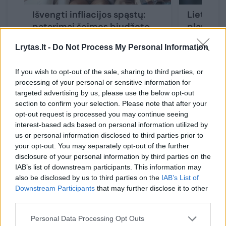
Išvengti infliacijos spąstų:
Lietuviai
patarimai šeimos biudžeto
planuoja 
planavimui
pirkinių 
Lrytas.lt -
Do Not Process My Personal Information
protinga
If you wish to opt-out of the sale, sharing to third parties, or
processing of your personal or sensitive information for
targeted advertising by us, please use the below opt-out
section to confirm your selection. Please note that after your
„Nagrinėjant tyrimo duomenis matyti, jog
opt-out request is processed you may continue seeing
interest-based ads based on personal information utilized by
lietuviams svarbu žinoti rinkoje esamus kitų
us or personal information disclosed to third parties prior to
bankų pasiūlymus – ar tai būtų kasdienė
your opt-out. You may separately opt-out of the further
disclosure of your personal information by third parties on the
bankininkystė, taupymo priemonės, paskolos.
IAB’s list of downstream participants. This information may
Ieškantys tokių pasiūlymų atsakė net 37
also be disclosed by us to third parties on the
IAB’s List of
Downstream Participants
that may further disclose it to other
proc., kai besikreipiančių tik į savo banką,
third parties.
nelyginančių skirtingų sąlygų – vos 14 proc.
Personal Data Processing Opt Outs
Tad bendras gyventojų paveikslas, kurį