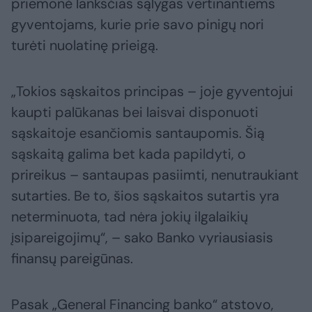
priemonė lanksčias sąlygas vertinantiems
gyventojams, kurie prie savo pinigų nori
turėti nuolatinę prieigą.
„Tokios sąskaitos principas – joje gyventojui
kaupti palūkanas bei laisvai disponuoti
sąskaitoje esančiomis santaupomis. Šią
sąskaitą galima bet kada papildyti, o
prireikus – santaupas pasiimti, nenutraukiant
sutarties. Be to, šios sąskaitos sutartis yra
neterminuota, tad nėra jokių ilgalaikių
įsipareigojimų“, – sako Banko vyriausiasis
finansų pareigūnas.
Pasak „General Financing banko“ atstovo,