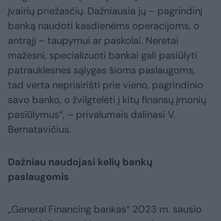
įvairių priežasčių. Dažniausia jų – pagrindinį
banką naudoti kasdienėms operacijoms, o
antrąjį – taupymui ar paskolai. Neretai
mažesni, specializuoti bankai gali pasiūlyti
patrauklesnes sąlygas šioms paslaugoms,
tad verta neprisirišti prie vieno, pagrindinio
savo banko, o žvilgtelėti į kitų finansų įmonių
pasiūlymus“, – privalumais dalinasi V.
Bernatavičius.
Dažniau naudojasi kelių bankų
paslaugomis
„General Financing bankas“ 2023 m. sausio