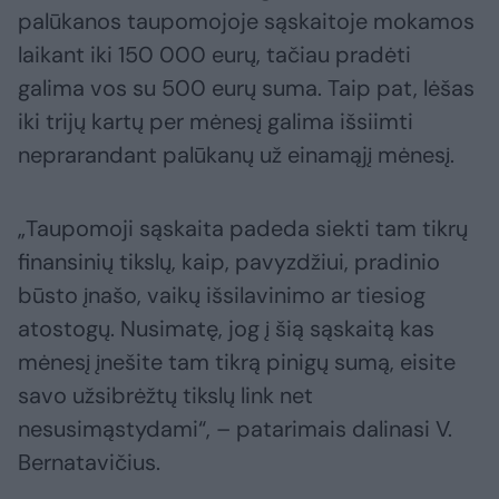
palūkanos taupomojoje sąskaitoje mokamos
laikant iki 150 000 eurų, tačiau pradėti
galima vos su 500 eurų suma. Taip pat, lėšas
iki trijų kartų per mėnesį galima išsiimti
neprarandant palūkanų už einamąjį mėnesį.
„Taupomoji sąskaita padeda siekti tam tikrų
finansinių tikslų, kaip, pavyzdžiui, pradinio
būsto įnašo, vaikų išsilavinimo ar tiesiog
atostogų. Nusimatę, jog į šią sąskaitą kas
mėnesį įnešite tam tikrą pinigų sumą, eisite
savo užsibrėžtų tikslų link net
nesusimąstydami“, – patarimais dalinasi V.
Bernatavičius.