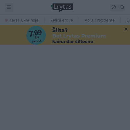
Karas Ukrainoje
Žalioji erdvė
Ačiū, Prezidente
E