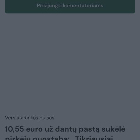
Prisijungti komentatoriams
Verslas
Rinkos pulsas
10,55 euro už dantų pastą sukėlė
pirkėjų nuostabą: „Tikriausiai